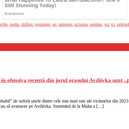
rile
,
putin
,
război
,
respinge
,
se
,
tampon
,
ucraina
,
update
,
va
,
xi
,
zelensk
n ofensiva recentă din jurul orașului Avdiivka sunt „
babil” de suferit unele dintre cele mai mari rate ale victimelor din 202
cercau să avanseze pe Avdiivka. Summitul de la Malta a […]