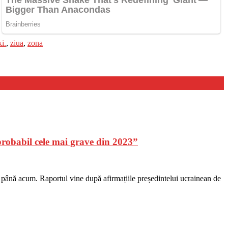
i.
,
ziua
,
zona
probabil cele mai grave din 2023”
3 până acum. Raportul vine după afirmațiile președintelui ucrainean de