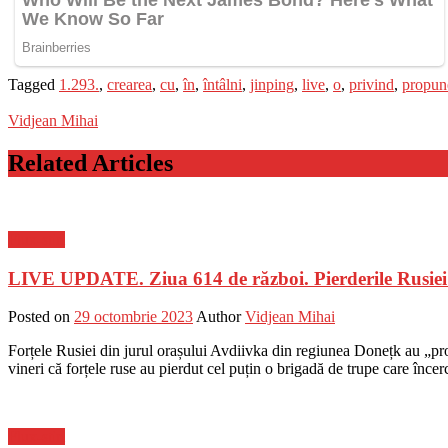
Tagged
1.293.
,
crearea
,
cu
,
în
,
întâlni
,
jinping
,
live
,
o
,
privind
,
propune
Vidjean Mihai
Related Articles
Flux-stiri
LIVE UPDATE. Ziua 614 de război. Pierderile Rusiei î
Posted on
29 octombrie 2023
Author
Vidjean Mihai
Forțele Rusiei din jurul orașului Avdiivka din regiunea Donețk au „pro
vineri că forțele ruse au pierdut cel puțin o brigadă de trupe care în
Flux-stiri