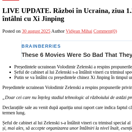
LIVE UPDATE. Război în Ucraina, ziua 1.29
întâlni cu Xi Jinping
Posted on
30 august 2025
Author
Vidjean Mihai
Comment(0)
Președintele ucrainean Volodimir Zelenski a respins propunerile 
Șeful de cabinet al lui Zelenski s-a întâlnit vineri cu trimisul sp
Putin se va întâlni cu președintele chinez Xi Jinping în timpul u
Președintele ucrainean Volodimir Zelenski a respins propunerile privin
„Doar cei care nu înțeleg stadiul tehnologic al războiului de astăzi
Declarațiile sale au venit după apariția unui raport care indica faptul 
termen lung.
Șeful de cabinet al lui Zelenski s-a întâlnit vineri cu trimisul special a
și, mai ales, să accepte organizarea unor întâlniri la nivel înalt, esenț