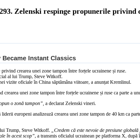
3. Zelenski respinge propunerile privind 
privind crearea unei zone tampon între forțele ucrainene și ruse.
ecial al lui Trump, Steve Witkoff.
nei vizite oficiale în China săptămâna viitoare, a anunțat Kremlinul.
d crearea unei zone tampon între forțele ucrainene și ruse ca parte a un
 propun o zonă tampon”,
a declarat Zelenski vineri.
că liderii europeni analizează crearea unei zone tampon de 40 km ca parte
l lui Trump, Steve Witkoff.
„Credem că este nevoie de presiune globală p
iale în acest scop”
, a transmis oficialul ucrainean pe platforma X, după