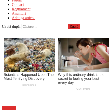
Forum
Contact
Regulament
Anunturi
Adauga articol
Caută după:
Flux-stiri