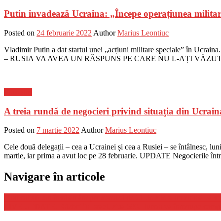
Putin invadează Ucraina: „Începe operațiunea milita
Posted on
24 februarie 2022
Author
Marius Leontiuc
Vladimir Putin a dat startul unei „acțiuni militare speciale” în Ucraina
– RUSIA VA AVEA UN RĂSPUNS PE CARE NU L-AȚI VĂZUT ÎN ISTORIE
Flux-stiri
A treia rundă de negocieri privind situația din Ucraina
Posted on
7 martie 2022
Author
Marius Leontiuc
Cele două delegații – cea a Ucrainei și cea a Rusiei – se întâlnesc, lun
martie, iar prima a avut loc pe 28 februarie. UPDATE Negocierile înt
Navigare în articole
Sindicaliștii din învățământ protestează de 21 de zile și amenință că vo
LIVE UPDATE. Război în Israel, ziua 693. Turcia va întrerupe complet