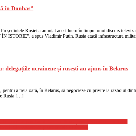
ră în Donbas”
. Președintele Rusiei a anunțat acest lucru în timpul unui discurs televiz
”, a spus Vladimir Putin. Rusia atacă infrastructura militară
: delegațiile ucrainene și rusești au ajuns în Belarus
i, pentru a treia oară, în Belarus, să negocieze cu privire la războiul di
re Rusia […]
r boicota începutul anului școlar. Sunt așteptați 30.000 de profesori
 relațiile economice și comerciale cu Israelul