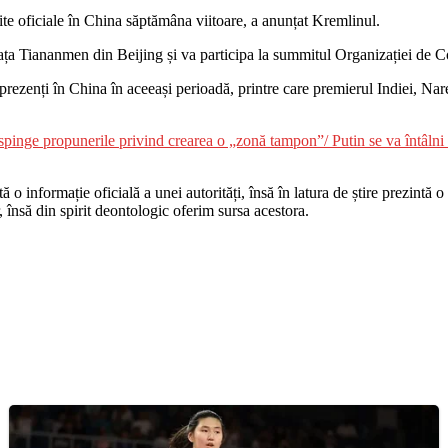
zite oficiale în China săptămâna viitoare, a anunțat Kremlinul.
 Piața Tiananmen din Beijing și va participa la summitul Organizației de 
li prezenți în China în aceeași perioadă, printre care premierul Indiei, 
nge propunerile privind crearea o „zonă tampon”/ Putin se va întâlni
o informație oficială a unei autorități, însă în latura de știre prezintă o i
r, însă din spirit deontologic oferim sursa acestora.