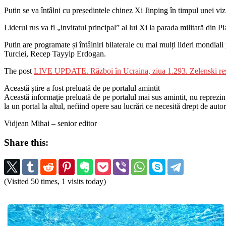
Putin se va întâlni cu președintele chinez Xi Jinping în timpul unei vi
Liderul rus va fi „invitatul principal” al lui Xi la parada militară din
Putin are programate și întâlniri bilaterale cu mai mulți lideri mondia
Turciei, Recep Tayyip Erdogan.
The post
LIVE UPDATE. Război în Ucraina, ziua 1.293. Zelenski respi
Această știre a fost preluată de pe portalul amintit
Această informație preluată de pe portalul mai sus amintit, nu reprezintă 
la un portal la altul, nefiind opere sau lucrări ce necesită drept de auto
Vidjean Mihai – senior editor
Share this:
(Visited 50 times, 1 visits today)