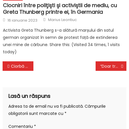
Ciocniri între poliţişti şi activiştii de mediu, cu
Greta Thunberg printre ei, în Germania
Author
Posted
Marius Leontiuc
16 ianuarie 2023
on
Activista Greta Thunberg s-a alătură marșului din satul
german organizat în semn de protest față de extinderea
unei mine de cărbune. Share this: (Visited 34 times, 1 visits
today)
Navigare
Ciorbă de perişoare, reţeta ediţiei 8 “Gătit la costum”, sezonul 2. O reţetă simplă şi delicioasă, care reuşeşte să-i strângă pe toţi la masă
“Doar trecând anii poţi să bei coniac fără să mănânci ciocolată după el” | Pilda zilei, cu Lidia Fecioru
în
articole
Lasă un răspuns
Adresa ta de email nu va fi publicată.
Câmpurile
obligatorii sunt marcate cu
*
Comentariu
*