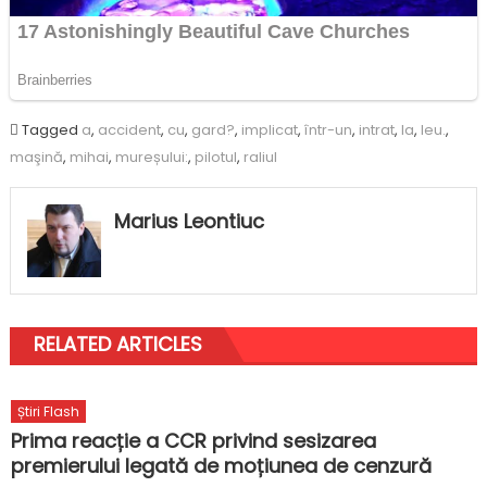
Tagged
a
,
accident
,
cu
,
gard?
,
implicat
,
într-un
,
intrat
,
la
,
leu.
,
maşină
,
mihai
,
mureșului:
,
pilotul
,
raliul
Marius Leontiuc
RELATED ARTICLES
Știri Flash
Prima reacție a CCR privind sesizarea
premierului legată de moțiunea de cenzură