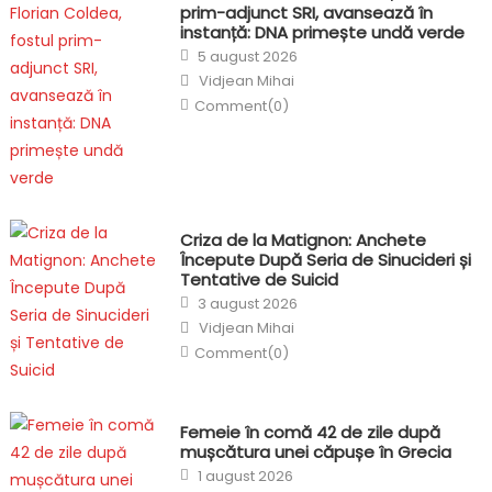
prim-adjunct SRI, avansează în
instanță: DNA primește undă verde
Posted
5 august 2026
on
Author
Vidjean Mihai
Comment(0)
Criza de la Matignon: Anchete
Începute După Seria de Sinucideri și
Tentative de Suicid
Posted
3 august 2026
on
Author
Vidjean Mihai
Comment(0)
Femeie în comă 42 de zile după
mușcătura unei căpușe în Grecia
Posted
1 august 2026
on