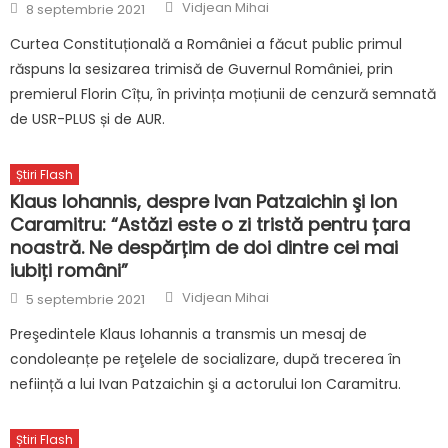
Author
Posted
Vidjean Mihai
8 septembrie 2021
on
Curtea Constituțională a României a făcut public primul
răspuns la sesizarea trimisă de Guvernul României, prin
premierul Florin Cîțu, în privința moțiunii de cenzură semnată
de USR-PLUS și de AUR.
Știri Flash
Klaus Iohannis, despre Ivan Patzaichin şi Ion
Caramitru: “Astăzi este o zi tristă pentru țara
noastră. Ne despărțim de doi dintre cei mai
iubiți români”
Author
Posted
Vidjean Mihai
5 septembrie 2021
on
Preşedintele Klaus Iohannis a transmis un mesaj de
condoleanțe pe reţelele de socializare, după trecerea în
neființă a lui Ivan Patzaichin şi a actorului Ion Caramitru.
Știri Flash