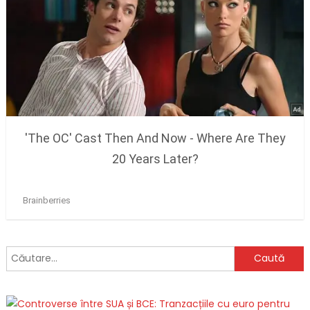
Caută
după: