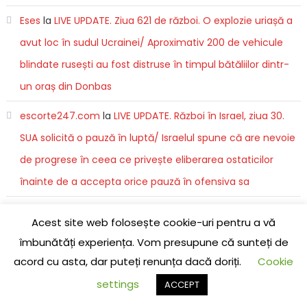
Eses
la
LIVE UPDATE. Ziua 621 de război. O explozie uriașă a
avut loc în sudul Ucrainei/ Aproximativ 200 de vehicule
blindate rusești au fost distruse în timpul bătăliilor dintr-
un oraș din Donbas
escorte247.com
la
LIVE UPDATE. Război în Israel, ziua 30.
SUA solicită o pauză în luptă/ Israelul spune că are nevoie
de progrese în ceea ce privește eliberarea ostaticilor
înainte de a accepta orice pauză în ofensiva sa
Yetta
la
Ce părere are un director executiv despre noul
Acest site web folosește cookie-uri pentru a vă
iPhone 15
îmbunătăți experiența. Vom presupune că sunteți de
acord cu asta, dar puteți renunța dacă doriți.
Cookie
Escorte
la
LIVE UPDATE. Ziua 529 de război. Sunt raportate
settings
atacuri rusești cu rachete balistice şi hipersonice în toată
ACCEPT
Ucraina. Maria Zaharova a jurat răzbunare/ Universitatea