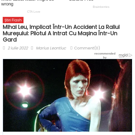
Știri Flash
Mihai Leu, Implicat Într-Un Accident La Raliul
Mureșului: Pilotul A Intrat Cu Mașina Într-Un
Gard
Posted
Author
2 iulie 2022
Marius Leontiuc
Comment(0)
on