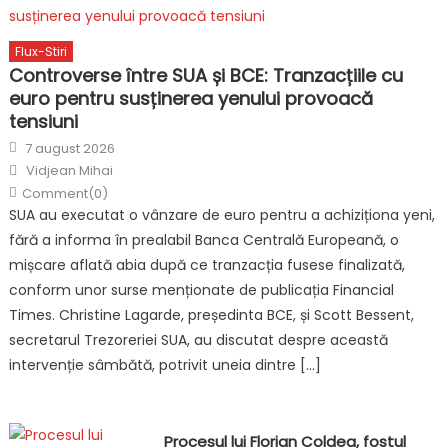
Flux-Stiri
Controverse între SUA și BCE: Tranzacțiile cu
euro pentru susținerea yenului provoacă
tensiuni
Posted
7 august 2026
on
Author
Vidjean Mihai
Comment(0)
SUA au executat o vânzare de euro pentru a achiziționa yeni,
fără a informa în prealabil Banca Centrală Europeană, o
mișcare aflată abia după ce tranzacția fusese finalizată,
conform unor surse menționate de publicația Financial
Times. Christine Lagarde, președinta BCE, și Scott Bessent,
secretarul Trezoreriei SUA, au discutat despre această
intervenție sâmbătă, potrivit uneia dintre […]
Procesul lui Florian Coldea, fostul