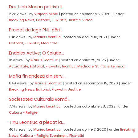
Deutsch Marian polițistul...
2.2k views
|
by
Vidjean Mihai
|
posted on noiembrie 5, 2020
|
under
Breaking News
,
Editorial
,
Flux-stiri
,
Justitie
,
Video
Proiect de lege PNL: pări...
1.3k views
|
by
Marius Leontiuc
|
posted on aprilie 10, 2021
|
under
Editorial
,
Flux-stiri
,
Medicale
Endolex Active: O Soluție...
1k views
|
by
Marius Leontiuc
|
posted on aprilie 29, 2025
|
under
Actualitate
,
Editorial
,
Flux-stiri
,
leontiuc
,
Medicale
,
Stiinta si tehnica
Mafia finlandeză din serv...
849 views
|
by
Marius Leontiuc
|
posted on septembrie 15, 2020
|
under
Breaking News
,
Editorial
,
Flux-stiri
,
Justitie
Societatea Culturală Româ...
774 views
|
by
Marius Leontiuc
|
posted on octombrie 28, 2022
|
under
Cultura - Religie
Tinu Leontiuc a plecat la...
461 views
|
by
Marius Leontiuc
|
posted on aprilie 7, 2020
|
under
Breaking
News
,
Cultura - Religie
,
Eveniment
,
Flux-stiri