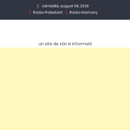
Skip
sâmbătă, august 08, 2026
to
Radio Protestant
Radio Harmony
content
un site de stiri si informatii