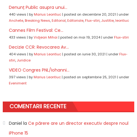
Denunț Public asupra unui...
440 views
|
by
Marius Leontiuc
|
posted on decembrie 20, 2021
|
under
Anchete
,
Breaking News
,
Editorial
,
Editoriale
,
Flux-stiri
,
Justitie
,
leontiuc
Cannes Film Festival: Ce...
433 views
|
by
Vidjean Mihai
|
posted on mai 19, 2024
|
under
Flux-stiri
Decizie CCR: Revocarea Av...
404 views
|
by
Marius Leontiuc
|
posted on iunie 30, 2021
|
under
Flux-
stiri
,
Juridice
VIDEO Congres PNL/Iohanni...
397 views
|
by
Marius Leontiuc
|
posted on septembrie 25, 2021
|
under
Eveniment
COMENTARII RECENTE
Daniel
la
Ce părere are un director executiv despre noul
iPhone 15