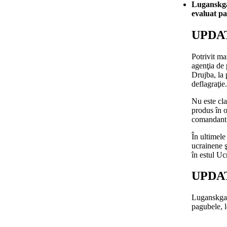
Luganskgaz
evaluat pa
UPDAT
Potrivit ma
agenţia de
Drujba, la
deflagraţie.
Nu este cla
produs în o
comandant 
În ultimele 
ucrainene ş
în estul Uc
UPDAT
Luganskgaz 
pagubele, l