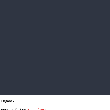
in Lugansk.
appeared first on
Aleph News
.