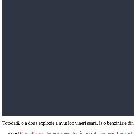
Totodată, o a doua explozie a avut loc vineri seară, la o benzinărie d
The post
O explozie puternică a avut loc în orașul ucrainean Lugansk