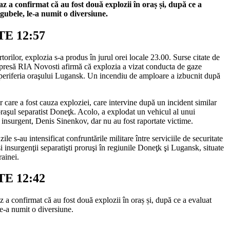
 a confirmat că au fost două explozii în oraș și, după ce a
gubele, le-a numit o diversiune.
E 12:57
rtorilor, explozia s-a produs în jurul orei locale 23.00. Surse citate de
 presă RIA Novosti afirmă că explozia a vizat conducta de gaze
 periferia oraşului Lugansk. Un incendiu de amploare a izbucnit după
r care a fost cauza exploziei, care intervine după un incident similar
raşul separatist Doneţk. Acolo, a explodat un vehicul al unui
insurgent, Denis Sinenkov, dar nu au fost raportate victime.
zile s-au intensificat confruntările militare între serviciile de securitate
i insurgenţii separatişti proruşi în regiunile Doneţk şi Lugansk, situate
rainei.
E 12:42
a confirmat că au fost două explozii în oraș și, după ce a evaluat
e-a numit o diversiune.