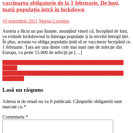
vaccinarea obligatorie de la 1 februarie. De luni,
toată populația intră în lockdown
Posted
Author
19 noiembrie 2021
Marius Leontiuc
on
Austria a făcut un pas înainte, anunțând vineri că, începând de luni,
va extinde lockdownul la întreaga populație și la nivelul întregii țări.
În plus, aceasta va obliga populația țintă să se vaccineze începând cu
1 februarie. Țara are una dintre cele mai mari rate de infecție din
Europa, cu peste 15.000 de infecții pe […]
Navigare
Erdogan cere de urgență o nouă rundă de negocieri între Rusia și
Ucraina
în
Medvedev râde de UE: „Nu rezistați fără gaz rusesc nici măcar o
articole
săptămână”
Lasă un răspuns
Adresa ta de email nu va fi publicată.
Câmpurile obligatorii sunt
marcate cu
*
Comentariu
*