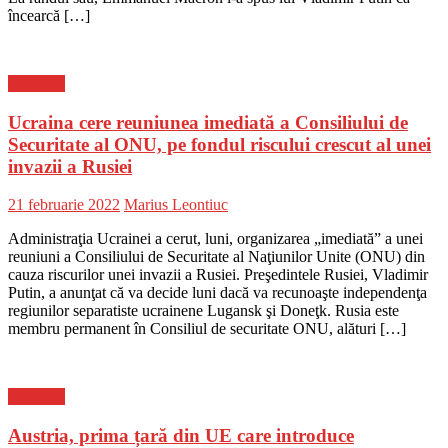
încearcă […]
Flux-stiri
Ucraina cere reuniunea imediată a Consiliului de
Securitate al ONU, pe fondul riscului crescut al unei
invazii a Rusiei
Posted
Author
21 februarie 2022
Marius Leontiuc
on
Administraţia Ucrainei a cerut, luni, organizarea „imediată” a unei
reuniuni a Consiliului de Securitate al Naţiunilor Unite (ONU) din
cauza riscurilor unei invazii a Rusiei. Preşedintele Rusiei, Vladimir
Putin, a anunţat că va decide luni dacă va recunoaşte independenţa
regiunilor separatiste ucrainene Lugansk şi Doneţk. Rusia este
membru permanent în Consiliul de securitate ONU, alături […]
Flux-stiri
Austria, prima țară din UE care introduce