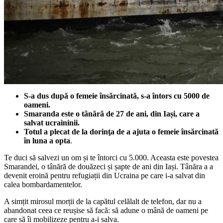
S-a dus după o femeie însărcinată, s-a întors cu 5000 de
oameni.
Smaranda este o tânără de 27 de ani, din Iași, care a
salvat ucraininii.
Totul a plecat de la dorinţa de a ajuta o femeie însărcinată
în luna a opta
.
Te duci să salvezi un om și te întorci cu 5.000. Aceasta este povestea
Smarandei, o tânără de douăzeci și șapte de ani din Iași. Tânăra a a
devenit eroină pentru refugiații din Ucraina pe care i-a salvat din
calea bombardamentelor.
A simțit mirosul morții de la capătul celălalt de telefon, dar nu a
abandonat ceea ce reușise să facă: să adune o mână de oameni pe
care să îi mobilizeze pentru a-i salva.