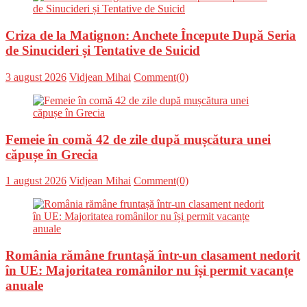
Criza de la Matignon: Anchete Începute După Seria
de Sinucideri și Tentative de Suicid
Posted
Author
3 august 2026
Vidjean Mihai
Comment(0)
on
Femeie în comă 42 de zile după mușcătura unei
căpușe în Grecia
Posted
Author
1 august 2026
Vidjean Mihai
Comment(0)
on
România rămâne fruntașă într-un clasament nedorit
în UE: Majoritatea românilor nu își permit vacanțe
anuale