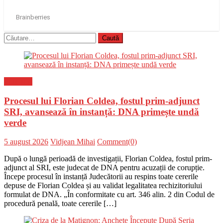
Caută
după:
Flux-stiri
Procesul lui Florian Coldea, fostul prim-adjunct
SRI, avansează în instanță: DNA primește undă
verde
Posted
Author
5 august 2026
Vidjean Mihai
Comment(0)
on
După o lungă perioadă de investigații, Florian Coldea, fostul prim-
adjunct al SRI, este judecat de DNA pentru acuzații de corupție.
Începe procesul în instanță Judecătorii au respins toate cererile
depuse de Florian Coldea și au validat legalitatea rechizitoriului
formulat de DNA. „În conformitate cu art. 346 alin. 2 din Codul de
procedură penală, toate cererile […]