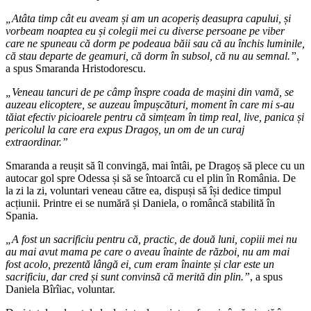
„Atâta timp cât eu aveam și am un acoperiș deasupra capului, și
vorbeam noaptea eu și colegii mei cu diverse persoane pe viber
care ne spuneau că dorm pe podeaua băii sau că au închis luminile,
că stau departe de geamuri, că dorm în subsol, că nu au semnal.”
,
a spus Smaranda Hristodorescu.
„Veneau tancuri de pe câmp înspre coada de mașini din vamă, se
auzeau elicoptere, se auzeau împușcături, moment în care mi s-au
tăiat efectiv picioarele pentru că simțeam în timp real, live, panica și
pericolul la care era expus Dragoș, un om de un curaj
extraordinar.”
Smaranda a reușit să îl convingă, mai întâi, pe Dragoș să plece cu un
autocar gol spre Odessa și să se întoarcă cu el plin în România. De
la zi la zi, voluntari veneau către ea, dispuși să își dedice timpul
acțiunii. Printre ei se numără și Daniela, o româncă stabilită în
Spania.
„A fost un sacrificiu pentru că, practic, de două luni, copiii mei nu
au mai avut mama pe care o aveau înainte de război, nu am mai
fost acolo, prezentă lângă ei, cum eram înainte și clar este un
sacrificiu, dar cred și sunt convinsă că merită din plin.”
, a spus
Daniela Bîrîiac, voluntar.