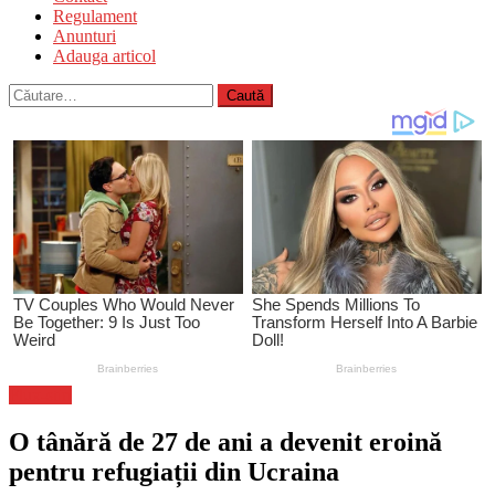
Regulament
Anunturi
Adauga articol
Caută
după:
Flux-stiri
O tânără de 27 de ani a devenit eroină
pentru refugiații din Ucraina