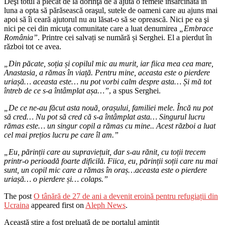
Deşi totul a plecat de la dorinţa de a ajuta o femeie însărcinată în
luna a opta să părăsească oraşul, sutele de oameni care au ajuns mai
apoi să îi ceară ajutorul nu au lăsat-o să se oprească. Nici pe ea şi
nici pe cei din micuţa comunitate care a luat denumirea
„Embrace
România”
. Printre cei salvați se numără și Serghei. El a pierdut în
război tot ce avea.
„Din păcate, soția și copilul mic au murit, iar fiica mea cea mare,
Anastasia, a rămas în viață. Pentru mine, aceasta este o pierdere
uriașă… aceasta este… nu pot vorbi calm despre asta… Și mă tot
întreb de ce s-a întâmplat așa…”
, a spus Serghei.
„De ce ne-au făcut asta nouă, orașului, familiei mele. Încă nu pot
să cred… Nu pot să cred că s-a întâmplat asta… Singurul lucru
rămas este… un singur copil a rămas cu mine.. Acest război a luat
cel mai prețios lucru pe care îl am.”
„Eu, părinții care au supraviețuit, dar s-au rănit, cu toții trecem
printr-o perioadă foarte dificilă. Fiica, eu, părinții soții care nu mai
sunt, un copil mic care a rămas în oraș…aceasta este o pierdere
uriașă… o pierdere și… colaps.”
The post
O tânără de 27 de ani a devenit eroină pentru refugiații din
Ucraina
appeared first on
Aleph News
.
Această știre a fost preluată de pe portalul amintit