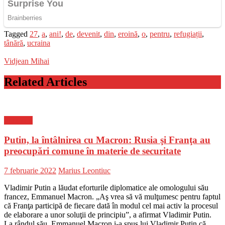
Tagged
27
,
a
,
ani!
,
de
,
devenit
,
din
,
eroină
,
o
,
pentru
,
refugiații
,
tânără
,
ucraina
Vidjean Mihai
Related Articles
Flux-stiri
Putin, la întâlnirea cu Macron: Rusia şi Franţa au
preocupări comune în materie de securitate
Posted
Author
7 februarie 2022
Marius Leontiuc
on
Vladimir Putin a lăudat eforturile diplomatice ale omologului său
francez, Emmanuel Macron. „Aş vrea să vă mulţumesc pentru faptul
că Franţa participă de fiecare dată în modul cel mai activ la procesul
de elaborare a unor soluţii de principiu”, a afirmat Vladimir Putin.
La rândul său, Emmanuel Macron i-a spus lui Vladimir Putin că