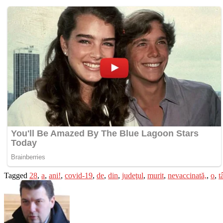
Tagged
28
,
a
,
ani!
,
covid-19
,
de
,
din
,
judeţul
,
murit
,
nevaccinată,
,
o
,
t