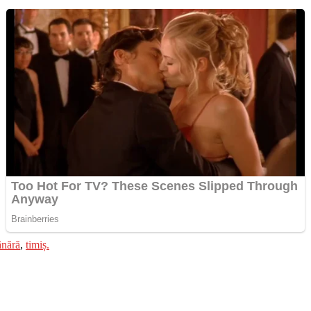
ânără
,
timiș.