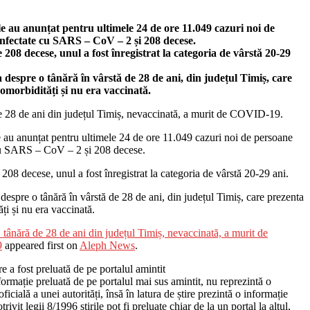
le au anunțat pentru ultimele 24 de ore 11.049 cazuri noi de
nfectate cu SARS – CoV – 2 și 208 decese.
e 208 decese, unul a fost înregistrat la categoria de vârstă 20-29
 despre o tânără în vârstă de 28 de ani, din județul Timiș, care
omorbidități și nu era vaccinată.
e 28 de ani din județul Timiș, nevaccinată, a murit de COVID-19.
e au anunțat pentru ultimele 24 de ore 11.049 cazuri noi de persoane
cu SARS – CoV – 2 și 208 decese.
 208 decese, unul a fost înregistrat la categoria de vârstă 20-29 ani.
despre o tânără în vârstă de 28 de ani, din județul Timiș, care prezenta
ți și nu era vaccinată.
 tânără de 28 de ani din județul Timiș, nevaccinată, a murit de
9
appeared first on
Aleph News
.
re a fost preluată de pe portalul amintit
ormație preluată de pe portalul mai sus amintit, nu reprezintă o
ficială a unei autorități, însă în latura de știre prezintă o informație
trivit legii 8/1996 știrile pot fi preluate chiar de la un portal la altul,