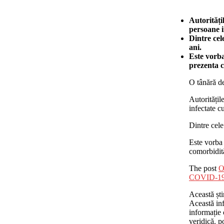
Autorități
persoane i
Dintre cel
ani.
Este vorba
prezenta c
O tânără d
Autoritățil
infectate 
Dintre cele
Este vorba 
comorbidită
The post
O
COVID-1
Această ști
Această inf
informație o
veridică. po