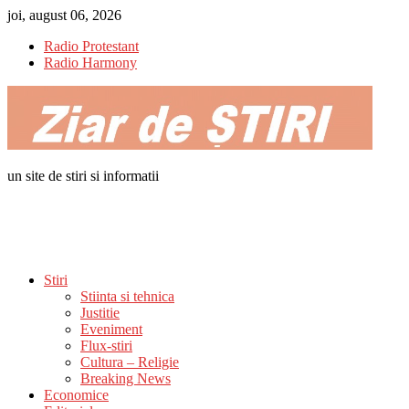
Skip
joi, august 06, 2026
to
Radio Protestant
content
Radio Harmony
un site de stiri si informatii
Stiri
Stiinta si tehnica
Justitie
Eveniment
Flux-stiri
Cultura – Religie
Breaking News
Economice