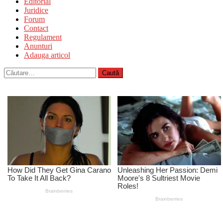
Editorial
Juridice
Forum
Contact
Regulament
Anunturi
Adauga articol
Caută
după: