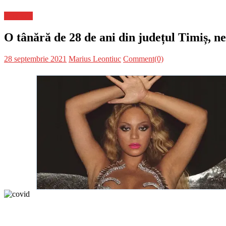
Flux-stiri
O tânără de 28 de ani din județul Timiș, 
Posted
Author
28 septembrie 2021
Marius Leontiuc
Comment(0)
on