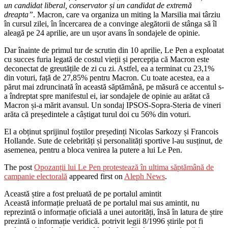
un candidat liberal, conservator și un candidat de extremă
dreapta”
. Macron, care va organiza un miting la Marsilia mai târziu
în cursul zilei, în încercarea de a convinge alegătorii de stânga să îl
aleagă pe 24 aprilie, are un ușor avans în sondajele de opinie.
Dar înainte de primul tur de scrutin din 10 aprilie, Le Pen a exploatat
cu succes furia legată de costul vieții și percepția că Macron este
deconectat de greutățile de zi cu zi. Astfel, ea a terminat cu 23,1%
din voturi, față de 27,85% pentru Macron. Cu toate acestea, ea a
părut mai zdruncinată în această săptămână, pe măsură ce accentul s-
a îndreptat spre manifestul ei, iar sondajele de opinie au arătat că
Macron și-a mărit avansul. Un sondaj IPSOS-Sopra-Steria de vineri
arăta că președintele a câștigat turul doi cu 56% din voturi.
El a obținut sprijinul foștilor președinți Nicolas Sarkozy și Francois
Hollande. Sute de celebrități și personalități sportive l-au susținut, de
asemenea, pentru a bloca venirea la putere a lui Le Pen.
The post
Opozanții lui Le Pen protestează în ultima săptămână de
campanie electorală
appeared first on
Aleph News
.
Această știre a fost preluată de pe portalul amintit
Această informație preluată de pe portalul mai sus amintit, nu
reprezintă o informație oficială a unei autorități, însă în latura de știre
prezintă o informație veridică. potrivit legii 8/1996 știrile pot fi