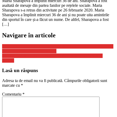
Maria Sharapova a împlinit miercuri 36 de ani. Sharapova a fost
asaltată de mesaje din partea fanilor pe rețelele sociale. Maria
Sharapova s-a retras din activitate pe 26 februarie 2020. Maria
Sharapova a împlinit miercuri 36 de ani și nu poate uita amintirile
din sportul în care și-a făcut un nume. De altfel, Sharapova a fost
[…]
Navigare în articole
Guvernul, după evaluările Standard & Poor’s şi Fitch Ratings: „Am
transmis un semnal de încredere”
Un elicopter al Forţelor Navale Române caută mine în Marea
Neagră
Lasă un răspuns
Adresa ta de email nu va fi publicată.
Câmpurile obligatorii sunt
marcate cu
*
Comentariu
*