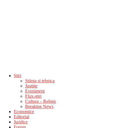
Stiri
Stiinta si tehnica
Justitie
Eveniment
Flux-stiri
Cultura – Religie
Breaking News
Economice
Editorial
Juridice
Forum