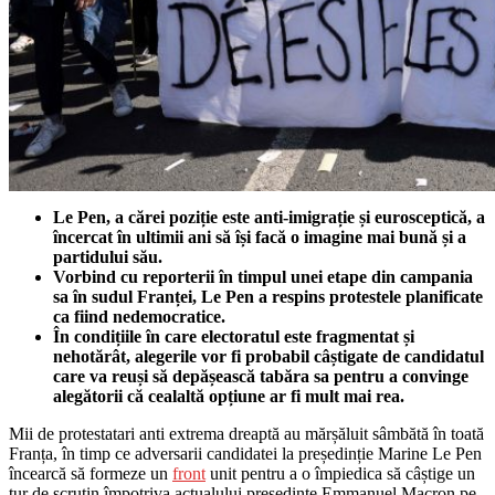
Le Pen, a cărei poziție este anti-imigrație și eurosceptică, a
încercat în ultimii ani să își facă o imagine mai bună și a
partidului său.
Vorbind cu reporterii în timpul unei etape din campania
sa în sudul Franței, Le Pen a respins protestele planificate
ca fiind nedemocratice.
În condițiile în care electoratul este fragmentat și
nehotărât, alegerile vor fi probabil câștigate de candidatul
care va reuși să depășească tabăra sa pentru a convinge
alegătorii că cealaltă opțiune ar fi mult mai rea.
Mii de protestatari anti extrema dreaptă au mărșăluit sâmbătă în toată
Franța, în timp ce adversarii candidatei la președinție Marine Le Pen
încearcă să formeze un
front
unit pentru a o împiedica să câștige un
tur de scrutin împotriva actualului președinte Emmanuel Macron pe