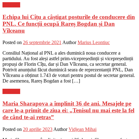
Flux-stiri
Echipa lui Cîțu a câștigat posturile de conducere din
PNL. Ce funcții ocupă Rareș Bogdan și Dan
Vîlceanu
Posted on
26 septembrie 2021
Author
Marius Leontiuc
Consiliul Național al PNL a ales duminică noua conducere a
partidului. Au fost aleși astfel prim-vicepreședinții și vicepreședinții
propuși de Florin Cîțu, dar și Dan Vîlceanu, ca secretar general.
Potrivit anunțului făcut duminică seara de reprezentanții PNL, Dan
Vîlceanu a obținut 1.743 de voturi pentru postul de secretar general.
De asemenea, Rareș Bogdan a fost […]
Flux-stiri
Maria Sharapova a împlinit 36 de ani. Mesajele pe
care le-a primit de ziua ei: „Tenisul nu mai este la fel
de când te-ai retras”
Posted on
20 aprilie 2023
Author
Vidjean Mihai