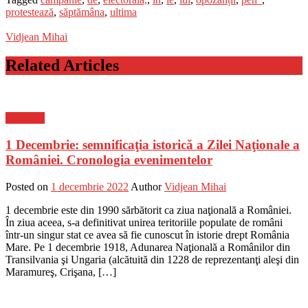
protestează
,
săptămâna
,
ultima
Vidjean Mihai
Related Articles
Flux-stiri
1 Decembrie: semnificaţia istorică a Zilei Naţionale a
României. Cronologia evenimentelor
Posted on
1 decembrie 2022
Author
Vidjean Mihai
1 decembrie este din 1990 sărbătorit ca ziua naţională a României.
În ziua aceea, s-a definitivat unirea teritoriile populate de români
într-un singur stat ce avea să fie cunoscut în istorie drept România
Mare. Pe 1 decembrie 1918, Adunarea Naţională a Românilor din
Transilvania şi Ungaria (alcătuită din 1228 de reprezentanţi aleşi din
Maramureş, Crişana, […]