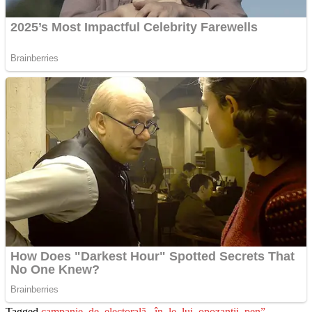
Tagged
campanie
,
de
,
electorală,
,
în
,
le
,
lui
,
opozanții
,
pen”
,