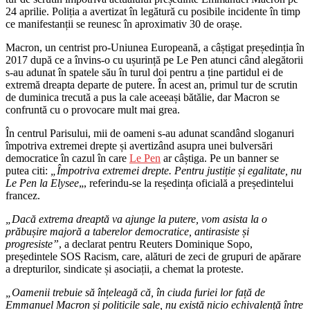
24 aprilie. Poliția a avertizat în legătură cu posibile incidente în timp
ce manifestanții se reunesc în aproximativ 30 de orașe.
Macron, un centrist pro-Uniunea Europeană, a câștigat președinția în
2017 după ce a învins-o cu ușurință pe Le Pen atunci când alegătorii
s-au adunat în spatele său în turul doi pentru a ține partidul ei de
extremă dreapta departe de putere. În acest an, primul tur de scrutin
de duminica trecută a pus la cale aceeași bătălie, dar Macron se
confruntă cu o provocare mult mai grea.
În centrul Parisului, mii de oameni s-au adunat scandând sloganuri
împotriva extremei drepte și avertizând asupra unei bulversări
democratice în cazul în care
Le Pen
ar câștiga. Pe un banner se
putea citi:
„Împotriva extremei drepte. Pentru justiție și egalitate, nu
Le Pen la Elysee
„, referindu-se la reședința oficială a președintelui
francez.
„Dacă extrema dreaptă va ajunge la putere, vom asista la o
prăbușire majoră a taberelor democratice, antirasiste și
progresiste”
, a declarat pentru Reuters Dominique Sopo,
președintele SOS Racism, care, alături de zeci de grupuri de apărare
a drepturilor, sindicate și asociații, a chemat la proteste.
„Oamenii trebuie să înțeleagă că, în ciuda furiei lor față de
Emmanuel Macron și politicile sale, nu există nicio echivalență între