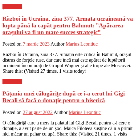
Știri Flash
Război în Ucraina, ziua 377. Armata ucraineană va
lupta până la capăt pentru Bahmut: ”Apărarea
orașului va fi un mare succes strategic”
Posted on
7 martie 2023
Author
Marius Leontiuc
Război în Ucraina, ziua 377. Situația este critică în Bahmut, orașul
distrus de forțele ruse, dar care încă mai este apărat de luptătorii
ucraineni înconjurați de Grupul Wagner și alte trupe ale Moscovei.
Share this: (Visited 27 times, 1 visits today)
Știri Flash
Pățania unei călugăriţe după ce i-a cerut lui Gigi
Becali să facă o donaţie pentru o biserică
Posted on
27 august 2022
Author
Marius Leontiuc
O călugăriţă care a mers la palatul lui Gigi Becali pentru a-i cere o
donaţie, a avut parte de un șoc. Maica Filoteea susţine că n-a primit
nici măcar un pahar cu apă. Share this: (Visited 21 times, 1 visits