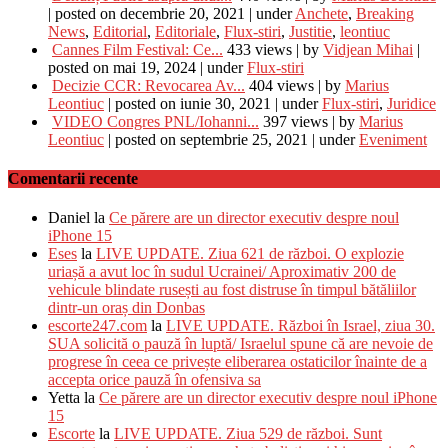
|
posted on decembrie 20, 2021
|
under
Anchete
,
Breaking
News
,
Editorial
,
Editoriale
,
Flux-stiri
,
Justitie
,
leontiuc
Cannes Film Festival: Ce...
433 views
|
by
Vidjean Mihai
|
posted on mai 19, 2024
|
under
Flux-stiri
Decizie CCR: Revocarea Av...
404 views
|
by
Marius
Leontiuc
|
posted on iunie 30, 2021
|
under
Flux-stiri
,
Juridice
VIDEO Congres PNL/Iohanni...
397 views
|
by
Marius
Leontiuc
|
posted on septembrie 25, 2021
|
under
Eveniment
Comentarii recente
Daniel
la
Ce părere are un director executiv despre noul
iPhone 15
Eses
la
LIVE UPDATE. Ziua 621 de război. O explozie
uriașă a avut loc în sudul Ucrainei/ Aproximativ 200 de
vehicule blindate rusești au fost distruse în timpul bătăliilor
dintr-un oraș din Donbas
escorte247.com
la
LIVE UPDATE. Război în Israel, ziua 30.
SUA solicită o pauză în luptă/ Israelul spune că are nevoie de
progrese în ceea ce privește eliberarea ostaticilor înainte de a
accepta orice pauză în ofensiva sa
Yetta
la
Ce părere are un director executiv despre noul iPhone
15
Escorte
la
LIVE UPDATE. Ziua 529 de război. Sunt