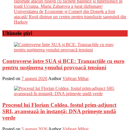
raportate atacuri rusești cu rachete balistice şi hipersonice în
toată Ucraina. Maria Zaharova a jurat răzbunare/
Universitatea de Economie și Comerț din Donețk a fost
atacată/ Ruşii distrug un centru pentru transfuzie sanguină din
Harkov
Ultimele știri
Controverse între SUA și BCE: Tranzacțiile cu euro
pentru susținerea yenului provoacă tensiuni
Posted on
7 august 2026
Author
Vidjean Mihai
Procesul lui Florian Coldea, fostul prim-adjunct
SRI, avansează în instanță: DNA primește undă
verde
Posted on
5 august 2026
Author
Vidjean Mihai