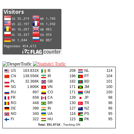
US
163.831K
IE
208
NL
114
CN
139.556K
IR
196
PT
104
PL
32.368K
GB
182
BD
101
SG
1.806K
VN
171
JM
100
RU
897
CO
171
GM
100
FR
658
CA
139
JP
98
RO
448
BR
130
TR
96
DE
396
IN
127
NZ
96
NO
340
UA
116
PS
95
FI
322
HU
115
PK
95
Total: 351.971K
-
Tracking ON