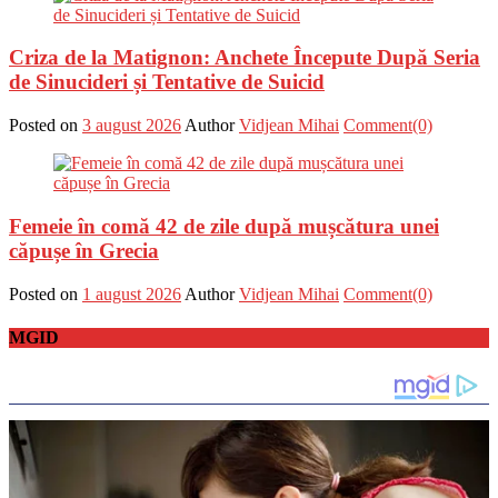
Criza de la Matignon: Anchete Începute După Seria
de Sinucideri și Tentative de Suicid
Posted on
3 august 2026
Author
Vidjean Mihai
Comment(0)
Femeie în comă 42 de zile după mușcătura unei
căpușe în Grecia
Posted on
1 august 2026
Author
Vidjean Mihai
Comment(0)
MGID