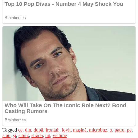
Tagged
ce
,
din
,
după
,
frontal:
,
lovit
,
maşină
,
microbuz
,
o
,
patru
,
pe
,
s-au
,
și
,
sibiu:
,
stradă
,
un
,
victime