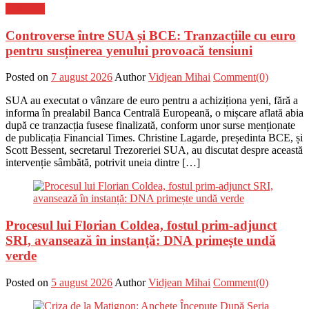
Flux-stiri
Controverse între SUA și BCE: Tranzacțiile cu euro
pentru susținerea yenului provoacă tensiuni
Posted on
7 august 2026
Author
Vidjean Mihai
Comment(0)
SUA au executat o vânzare de euro pentru a achiziționa yeni, fără a
informa în prealabil Banca Centrală Europeană, o mișcare aflată abia
după ce tranzacția fusese finalizată, conform unor surse menționate
de publicația Financial Times. Christine Lagarde, președinta BCE, și
Scott Bessent, secretarul Trezoreriei SUA, au discutat despre această
intervenție sâmbătă, potrivit uneia dintre […]
Procesul lui Florian Coldea, fostul prim-adjunct
SRI, avansează în instanță: DNA primește undă
verde
Posted on
5 august 2026
Author
Vidjean Mihai
Comment(0)