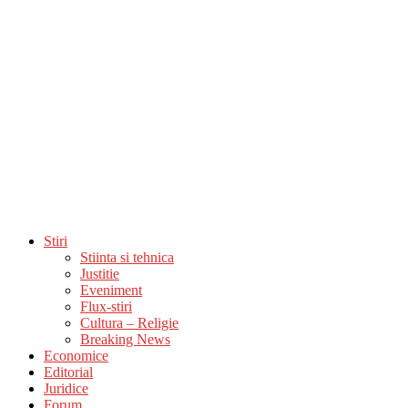
Stiri
Stiinta si tehnica
Justitie
Eveniment
Flux-stiri
Cultura – Religie
Breaking News
Economice
Editorial
Juridice
Forum