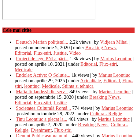
Cele mai citite
Deutsch Marian polițistul...
2.2k views
|
by
Vidjean Mihai
|
posted on noiembrie 5, 2020
|
under
Breaking News
,
Editorial
,
Flux-stiri
,
Justitie
,
Video
Proiect de lege PNL: pări...
1.3k views
|
by
Marius Leontiuc
|
posted on aprilie 10, 2021
|
under
Editorial
,
Flux-stiri
,
Medicale
Endolex Active: O Soluție...
1k views
|
by
Marius Leontiuc
|
posted on aprilie 29, 2025
|
under
Actualitate
,
Editorial
,
Flux-
stiri
,
leontiuc
,
Medicale
,
Stiinta si tehnica
Mafia finlandeză din serv...
849 views
|
by
Marius Leontiuc
|
posted on septembrie 15, 2020
|
under
Breaking News
,
Editorial
,
Flux-stiri
,
Justitie
Societatea Culturală Româ...
774 views
|
by
Marius Leontiuc
|
posted on octombrie 28, 2022
|
under
Cultura - Religie
Tinu Leontiuc a plecat la...
461 views
|
by
Marius Leontiuc
|
posted on aprilie 7, 2020
|
under
Breaking News
,
Cultura -
Religie
,
Eveniment
,
Flux-stiri
Denunț Public asupra unui...
440 views
|
by
Marius Leontiuc