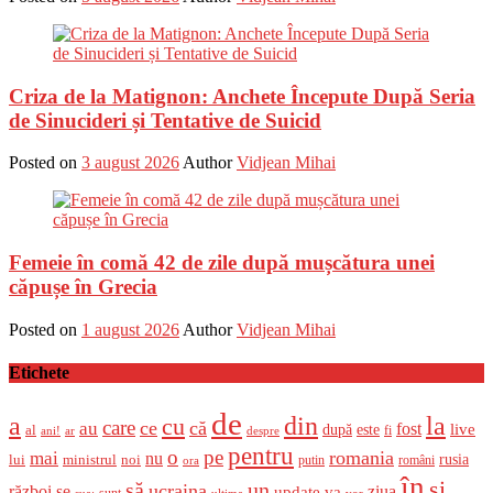
Criza de la Matignon: Anchete Începute După Seria
de Sinucideri și Tentative de Suicid
Posted on
3 august 2026
Author
Vidjean Mihai
Femeie în comă 42 de zile după mușcătura unei
căpușe în Grecia
Posted on
1 august 2026
Author
Vidjean Mihai
Etichete
de
a
din
la
cu
care
ce
că
au
fost
live
după
este
al
fi
ani!
ar
despre
pentru
o
pe
romania
mai
nu
ministrul
rusia
lui
noi
români
putin
ora
în
și
un
să
ucraina
război
se
update
ziua
va