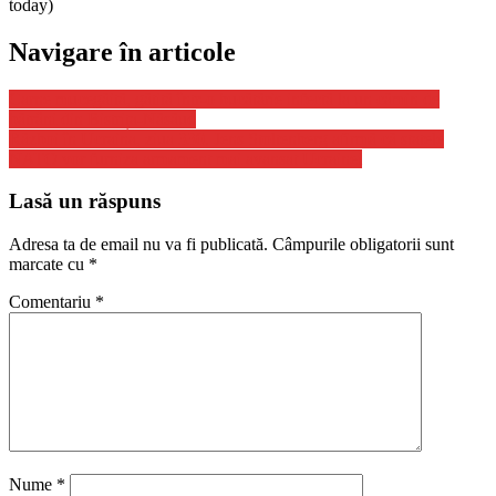
today)
Navigare în articole
Carne mucegăită, gătită într-o bucătărie infectă la un cămin de
bătrâni din Bistrița-Năsăud
Război în Ucraina, ziua 330. Jens Stoltenberg afirmă că statele
NATO vor furniza armament mai avansat Ucrainei
Lasă un răspuns
Adresa ta de email nu va fi publicată.
Câmpurile obligatorii sunt
marcate cu
*
Comentariu
*
Nume
*