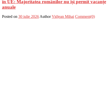
în UE: Majoritatea românilor nu își permit vacanțe
anuale
Posted on
30 iulie 2026
Author
Vidjean Mihai
Comment(0)