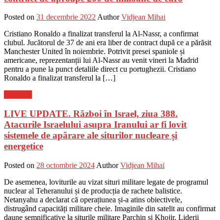
Posted on
31 decembrie 2022
Author
Vidjean Mihai
Cristiano Ronaldo a finalizat transferul la Al-Nassr, a confirmat
clubul. Jucătorul de 37 de ani era liber de contract după ce a părăsit
Manchester United în noiembrie. Potrivit presei spaniole și
americane, reprezentanții lui Al-Nassr au venit vineri la Madrid
pentru a pune la punct detaliile direct cu portughezii. Cristiano
Ronaldo a finalizat transferul la […]
Flux-stiri
LIVE UPDATE. Război în Israel, ziua 388.
Atacurile Israelului asupra Iranului ar fi lovit
sistemele de apărare ale siturilor nucleare și
energetice
Posted on
28 octombrie 2024
Author
Vidjean Mihai
De asemenea, loviturile au vizat situri militare legate de programul
nuclear al Teheranului și de producția de rachete balistice.
Netanyahu a declarat că operațiunea și-a atins obiectivele,
distrugând capacități militare cheie. Imaginile din satelit au confirmat
daune semnificative la siturile militare Parchin și Khojir. Liderii