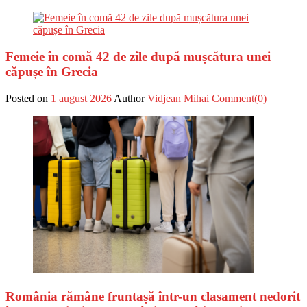
Femeie în comă 42 de zile după mușcătura unei
căpușe în Grecia
Posted on
1 august 2026
Author
Vidjean Mihai
Comment(0)
România rămâne fruntașă într-un clasament nedorit