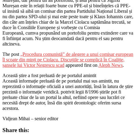
Mureșan, dar pentru un alt portofoliu, și asta pentru că Sigfrid
Mureșan este în relații foarte bune cu PPE-ul și bineînțeles că PPE-
ul insistă să aibă un comisar din partea Partidului Național Liberal și
nu din partea SPD-ului și mai este peste toate și Klaus Iohannis care,
din câte am înțeles chiar de la Marcel Ciolacu saptămâna trecută, se
duce în Consiliile Europene și vorbește cu Comisia
Europeană, cumva propunând un portofoliu pentru extindere care va
fi înființat acum. Nu știm deocamdată dacă pentru el sau pentru
altcineva.
The post
„Procedura comunistă” de alegere a unui comisar european
îl scoate din minți pe Ciolacu. Discuțiile se complică în Coaliție,
șansele lui Victor Negrescu scad
appeared first on
Aleph News
.
Această știre a fost preluată de pe portalul amintit
Această informație preluată de pe portalul mai sus amintit, nu
reprezintă o informație oficială a unei autorități, însă în latura de știre
prezintă o informație veridică. potrivit legii 8/1996 știrile pot fi
preluate chiar de la un portal la altul, nefiind opere sau lucrări ce
necesită drept de autor, însă din spirit deontologic oferim sursa
acestora.
Vidjean Mihai – senior editor
Share this: