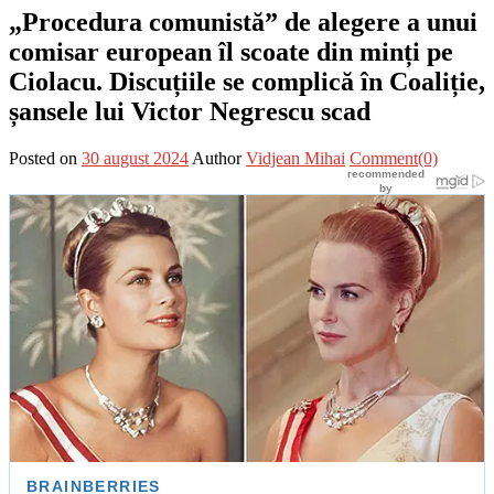
„Procedura comunistă” de alegere a unui
comisar european îl scoate din minți pe
Ciolacu. Discuțiile se complică în Coaliție,
șansele lui Victor Negrescu scad
Posted on
30 august 2024
Author
Vidjean Mihai
Comment(0)