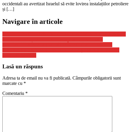
occidentali au avertizat Israelul să evite lovirea instalațiilor petroliere
și […]
Navigare în articole
LIVE UPDATE. Război în Ucraina, ziua 918. Ministrul ucrainean
de externe: Aliații se tem de o escaladare a conflictului
Este Pavel Durov un agent dublu? În ultimii ani, fondatorul
Telegram s-a dus la Moscova de 50 de ori și este suspectat de o
apropiere de Putin
Lasă un răspuns
Adresa ta de email nu va fi publicată.
Câmpurile obligatorii sunt
marcate cu
*
Comentariu
*