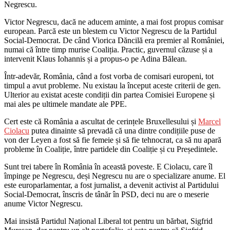
Negrescu.
Victor Negrescu, dacă ne aducem aminte, a mai fost propus comisar
european. Parcă este un blestem cu Victor Negrescu de la Partidul
Social-Democrat. De când Viorica Dăncilă era premier al României,
numai că între timp murise Coaliția. Practic, guvernul căzuse și a
intervenit Klaus Iohannis și a propus-o pe Adina Bălean.
Într-adevăr, România, când a fost vorba de comisari europeni, tot
timpul a avut probleme. Nu existau la început aceste criterii de gen.
Ulterior au existat aceste condiții din partea Comisiei Europene și
mai ales pe ultimele mandate ale PPE.
Cert este că România a ascultat de cerințele Bruxellesului și
Marcel
Ciolacu
putea dinainte să prevadă că una dintre condițiile puse de
von der Leyen a fost să fie femeie și să fie tehnocrat, ca să nu apară
probleme în Coaliție, între partidele din Coaliție și cu Președintele.
Sunt trei tabere în România în această poveste. E Ciolacu, care îl
împinge pe Negrescu, deși Negrescu nu are o specializare anume. El
este europarlamentar, a fost jurnalist, a devenit activist al Partidului
Social-Democrat, înscris de tânăr în PSD, deci nu are o meserie
anume Victor Negrescu.
Mai insistă Partidul Național Liberal tot pentru un bărbat, Sigfrid