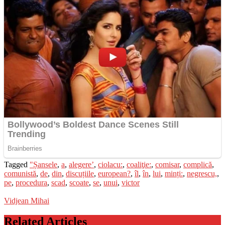
Tagged
"Șansele
,
a
,
alegere’
,
ciolacu:
,
coaliţie:
,
comisar
,
complică
,
comunistă
,
de
,
din
,
discuțiile
,
european?
,
îl
,
în
,
lui
,
minți:
,
negrescu,
,
pe
,
procedura
,
scad
,
scoate
,
se
,
unui
,
victor
Vidjean Mihai
Related Articles