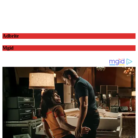
Adbrite
Mgid