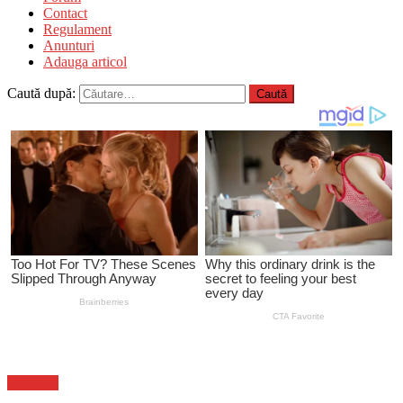
Contact
Regulament
Anunturi
Adauga articol
Caută după:
Flux-stiri