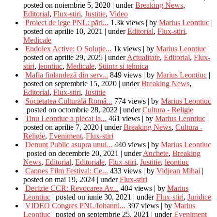
posted on noiembrie 5, 2020
|
under
Breaking News
,
Editorial
,
Flux-stiri
,
Justitie
,
Video
Proiect de lege PNL: pări...
1.3k views
|
by
Marius Leontiuc
|
posted on aprilie 10, 2021
|
under
Editorial
,
Flux-stiri
,
Medicale
Endolex Active: O Soluție...
1k views
|
by
Marius Leontiuc
|
posted on aprilie 29, 2025
|
under
Actualitate
,
Editorial
,
Flux-
stiri
,
leontiuc
,
Medicale
,
Stiinta si tehnica
Mafia finlandeză din serv...
849 views
|
by
Marius Leontiuc
|
posted on septembrie 15, 2020
|
under
Breaking News
,
Editorial
,
Flux-stiri
,
Justitie
Societatea Culturală Româ...
774 views
|
by
Marius Leontiuc
|
posted on octombrie 28, 2022
|
under
Cultura - Religie
Tinu Leontiuc a plecat la...
461 views
|
by
Marius Leontiuc
|
posted on aprilie 7, 2020
|
under
Breaking News
,
Cultura -
Religie
,
Eveniment
,
Flux-stiri
Denunț Public asupra unui...
440 views
|
by
Marius Leontiuc
|
posted on decembrie 20, 2021
|
under
Anchete
,
Breaking
News
,
Editorial
,
Editoriale
,
Flux-stiri
,
Justitie
,
leontiuc
Cannes Film Festival: Ce...
433 views
|
by
Vidjean Mihai
|
posted on mai 19, 2024
|
under
Flux-stiri
Decizie CCR: Revocarea Av...
404 views
|
by
Marius
Leontiuc
|
posted on iunie 30, 2021
|
under
Flux-stiri
,
Juridice
VIDEO Congres PNL/Iohanni...
397 views
|
by
Marius
Leontiuc
|
posted on septembrie 25, 2021
|
under
Eveniment