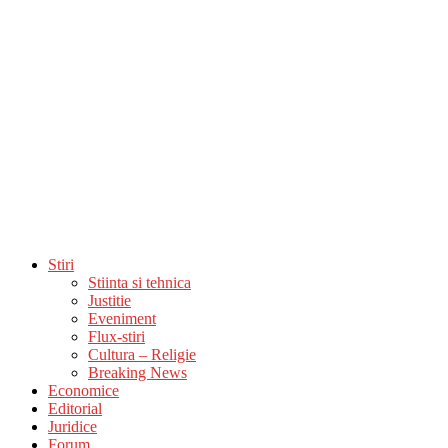
Stiri
Stiinta si tehnica
Justitie
Eveniment
Flux-stiri
Cultura – Religie
Breaking News
Economice
Editorial
Juridice
Forum