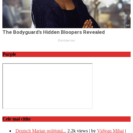
Purple
Cele mai citite
Deutsch Marian polițistul...
2.2k views
|
by
Vidjean Mihai
|