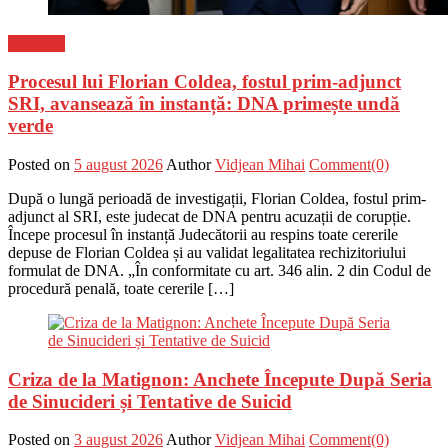
Flux-stiri
Procesul lui Florian Coldea, fostul prim-adjunct
SRI, avansează în instanță: DNA primește undă
verde
Posted on
5 august 2026
Author
Vidjean Mihai
Comment(0)
După o lungă perioadă de investigații, Florian Coldea, fostul prim-
adjunct al SRI, este judecat de DNA pentru acuzații de corupție.
Începe procesul în instanță Judecătorii au respins toate cererile
depuse de Florian Coldea și au validat legalitatea rechizitoriului
formulat de DNA. „În conformitate cu art. 346 alin. 2 din Codul de
procedură penală, toate cererile […]
Criza de la Matignon: Anchete Începute După Seria
de Sinucideri și Tentative de Suicid
Posted on
3 august 2026
Author
Vidjean Mihai
Comment(0)