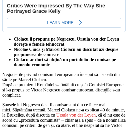
Ciolacu îl propune pe Negrescu, Ursula von der Leyen
dorește o femeie tehnocrat
Nicolae Ciucă și Marcel Ciolacu au discutat azi despre
propunerea de comisar
Ciolacu ar dori să obțină un portofoliu de comisar pe
domeniu economic
Negocierile privind comisarul european au început să-l scoată din
sărite pe Marcel Ciolacu.
După ce premierul României s-a întâlnit cu șefa Comisiei Europene
și l-a propus pe Victor Negrescu comisar european, discuțiile s-au
complicat.
Șansele lui Negrescu de a fi comisar sunt din ce în ce mai
mici. Săptămâna trecută, Marcel Ciolacu ne-a explicat 40 de minute,
la Bruxelles, după discuția cu
Ursula von der Leyen
, că el nu este de
acord cu „procedura comunistă” – chiar așa a spus – de a nominaliza
comisarii pe criterii de gen și, ca atare, el ține neapărat să fie Victor