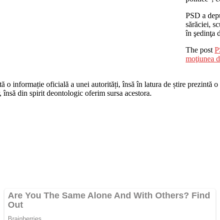
PSD a depu
sărăciei, s
în şedinţa 
The post
P
moţiunea d
o informație oficială a unei autorități, însă în latura de știre prezintă o i
r, însă din spirit deontologic oferim sursa acestora.