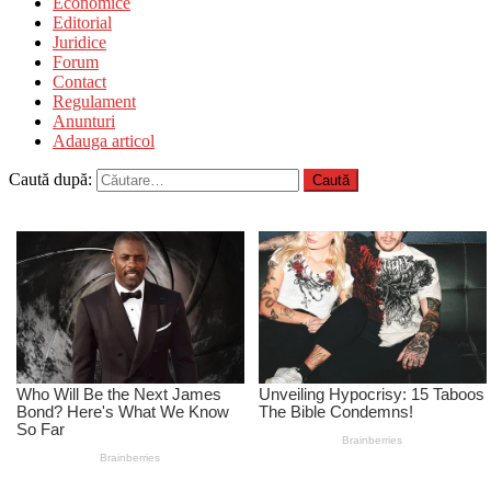
Economice
Editorial
Juridice
Forum
Contact
Regulament
Anunturi
Adauga articol
Caută după: