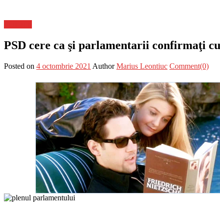
Flux-stiri
PSD cere ca şi parlamentarii confirmaţi 
Posted on
4 octombrie 2021
Author
Marius Leontiuc
Comment(0)