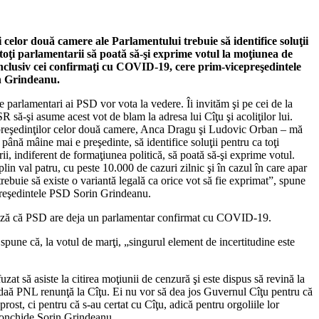
i celor două camere ale Parlamentului trebuie să identifice soluţii
toţi parlamentarii să poată să-şi exprime votul la moţiunea de
nclusiv cei confirmaţi cu COVID-19, cere prim-vicepreşedintele
 Grindeanu.
 parlamentari ai PSD vor vota la vedere. Îi invităm şi pe cei de la
să-şi asume acest vot de blam la adresa lui Cîţu şi acoliţilor lui.
preşedinţilor celor două camere, Anca Dragu şi Ludovic Orban – mă
până mâine mai e preşedinte, să identifice soluţii pentru ca toţi
ii, indiferent de formaţiunea politică, să poată să-şi exprime votul.
lin val patru, cu peste 10.000 de cazuri zilnic şi în cazul în care apar
trebuie să existe o variantă legală ca orice vot să fie exprimat”, spune
reşedintele PSD Sorin Grindeanu.
ază că PSD are deja un parlamentar confirmat cu COVID-19.
pune că, la votul de marţi, „singurul element de incertitudine este
zat să asiste la citirea moţiunii de cenzură şi este dispus să revină la
daă PNL renunţă la Cîţu. Ei nu vor să dea jos Guvernul Cîţu pentru că
prost, ci pentru că s-au certat cu Cîţu, adică pentru orgoliile lor
 conchide Sorin Grindeanu.