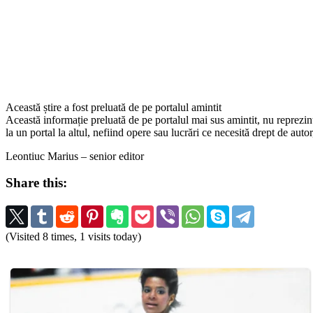
Această știre a fost preluată de pe portalul amintit
Această informație preluată de pe portalul mai sus amintit, nu reprezintă 
la un portal la altul, nefiind opere sau lucrări ce necesită drept de auto
Leontiuc Marius – senior editor
Share this:
(Visited 8 times, 1 visits today)