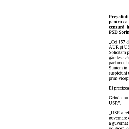
Preşedinţi
pentru ca 
cenzură, i
PSD Sorin
„Cei 157 de
AUR şi USR 
Solicităm 
gândesc că 
parlamentar
Suntem în p
suspiciuni 
prim-vicep
El precize
Grindeanu s
USR”.
„USR a refu
guvernare 
a guvernat 
politice”,