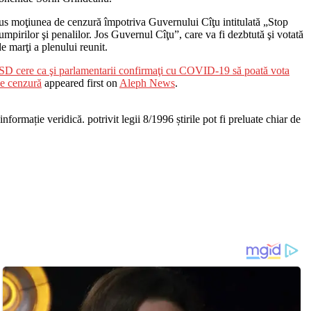
s moţiunea de cenzură împotriva Guvernului Cîţu intitulată „Stop
cumpirilor şi penalilor. Jos Guvernul Cîţu”, care va fi dezbtută şi votată
de marţi a plenului reunit.
SD cere ca şi parlamentarii confirmaţi cu COVID-19 să poată vota
e cenzură
appeared first on
Aleph News
.
nformație veridică. potrivit legii 8/1996 știrile pot fi preluate chiar de