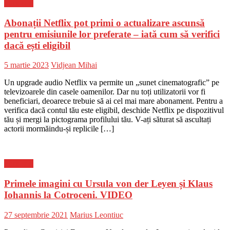
Flux-stiri
Abonații Netflix pot primi o actualizare ascunsă
pentru emisiunile lor preferate – iată cum să verifici
dacă ești eligibil
Posted
Author
5 martie 2023
Vidjean Mihai
on
Un upgrade audio Netflix va permite un „sunet cinematografic” pe
televizoarele din casele oamenilor. Dar nu toți utilizatorii vor fi
beneficiari, deoarece trebuie să ai cel mai mare abonament. Pentru a
verifica dacă contul tău este eligibil, deschide Netflix pe dispozitivul
tău și mergi la pictograma profilului tău. V-ați săturat să ascultați
actorii mormăindu-și replicile […]
Flux-stiri
Primele imagini cu Ursula von der Leyen și Klaus
Iohannis la Cotroceni. VIDEO
Posted
Author
27 septembrie 2021
Marius Leontiuc
on