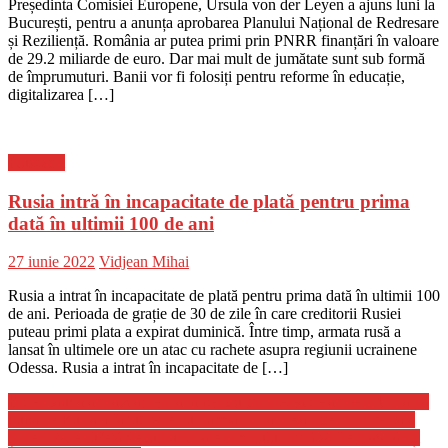
Președinta Comisiei Europene, Ursula von der Leyen a ajuns luni la
București, pentru a anunța aprobarea Planului Național de Redresare
și Reziliență. România ar putea primi prin PNRR finanțări în valoare
de 29.2 miliarde de euro. Dar mai mult de jumătate sunt sub formă
de împrumuturi. Banii vor fi folosiți pentru reforme în educație,
digitalizarea […]
Flux-stiri
Rusia intră în incapacitate de plată pentru prima
dată în ultimii 100 de ani
Posted
Author
27 iunie 2022
Vidjean Mihai
on
Rusia a intrat în incapacitate de plată pentru prima dată în ultimii 100
de ani. Perioada de grație de 30 de zile în care creditorii Rusiei
puteau primi plata a expirat duminică. Între timp, armata rusă a
lansat în ultimele ore un atac cu rachete asupra regiunii ucrainene
Odessa. Rusia a intrat în incapacitate de […]
Navigare
Biden laudă armata americană pentru trimiterea de arme în Ucraina
după ce Rusia a făcut teste cu Sarmat, o rachetă intercontinentală
în
Șoferii care suferă de tulburări ale somnului riscă să fie grav răniți