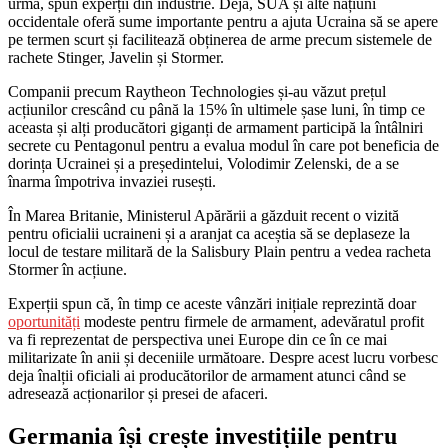
urma, spun experții din industrie. Deja, SUA și alte națiuni
occidentale oferă sume importante pentru a ajuta Ucraina să se apere
pe termen scurt și facilitează obținerea de arme precum sistemele de
rachete Stinger, Javelin și Stormer.
Companii precum Raytheon Technologies și-au văzut prețul
acțiunilor crescând cu până la 15% în ultimele șase luni, în timp ce
aceasta și alți producători giganți de armament participă la întâlniri
secrete cu Pentagonul pentru a evalua modul în care pot beneficia de
dorința Ucrainei și a președintelui, Volodimir Zelenski, de a se
înarma împotriva invaziei rusești.
În Marea Britanie, Ministerul Apărării a găzduit recent o vizită
pentru oficialii ucraineni și a aranjat ca aceștia să se deplaseze la
locul de testare militară de la Salisbury Plain pentru a vedea racheta
Stormer în acțiune.
Experții spun că, în timp ce aceste vânzări inițiale reprezintă doar
oportunități
modeste pentru firmele de armament, adevăratul profit
va fi reprezentat de perspectiva unei Europe din ce în ce mai
militarizate în anii și deceniile următoare. Despre acest lucru vorbesc
deja înalții oficiali ai producătorilor de armament atunci când se
adresează acționarilor și presei de afaceri.
Germania își crește investițiile pentru