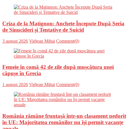
Criza de la Matignon: Anchete Începute După Seria
de Sinucideri și Tentative de Suicid
Posted
Author
3 august 2026
Vidjean Mihai
Comment(0)
on
Femeie în comă 42 de zile după mușcătura unei
căpușe în Grecia
Posted
Author
1 august 2026
Vidjean Mihai
Comment(0)
on
România rămâne fruntașă într-un clasament nedorit
în UE: Majoritatea românilor nu își permit vacanțe
anuale