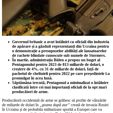
Guvernul britanic a avut întâlniri cu oficiali din industria
de apărare și a găzduit reprezentanți din Ucraina pentru
o demonstrație a presupuselor abilități ale lansatoarelor
de rachete blindate cunoscute sub numele de Stormers.
În martie, administrația Biden a propus un buget al
Pentagonului pentru 2023 de 813 miliarde de dolari, o
creștere de 4%, cu 31 de miliarde de dolari, față de
pachetul de cheltuieli pentru 2022 pe care președintele l-a
promulgat în acea lună.
Săptămâna trecută, Pentagonul a minimalizat o întâlnire
clasificată între cei mai importanți oficiali de la opt mari
producători de arme.
Producătorii occidentali de arme se grăbesc să profite de vânzările
de miliarde de dolari în
„goana după aur”
creată de invazia Rusiei
în Ucraina și de probabila militarizare sporită a Europei care va