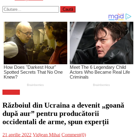
Caută
după:
Flux-stiri
Războiul din Ucraina a devenit „goană
după aur” pentru producătorii
occidentali de arme, spun experții
Posted
Author
21 aprilie 2022
Vidjean Mihai
Comment(0)