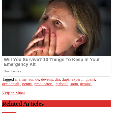
Tagged
a
,
arme
,
aur
,
de
,
devenit
,
din
,
după
,
experții
,
goană
,
occidentali,
,
pentru
,
producătorii
,
războiul
,
spun
,
ucraina
Vidjean Mihai
Related Articles