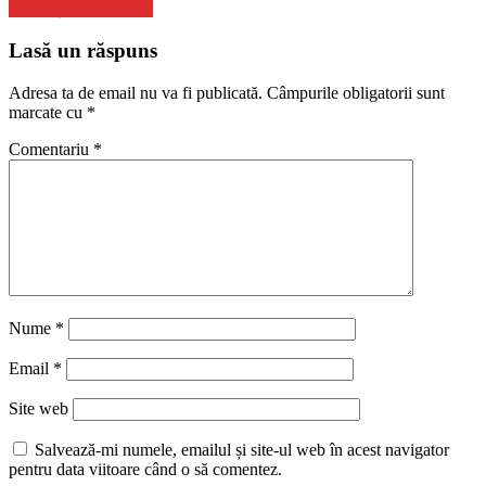
articole
sau uciși în accidente
Lasă un răspuns
Adresa ta de email nu va fi publicată.
Câmpurile obligatorii sunt
marcate cu
*
Comentariu
*
Nume
*
Email
*
Site web
Salvează-mi numele, emailul și site-ul web în acest navigator
pentru data viitoare când o să comentez.