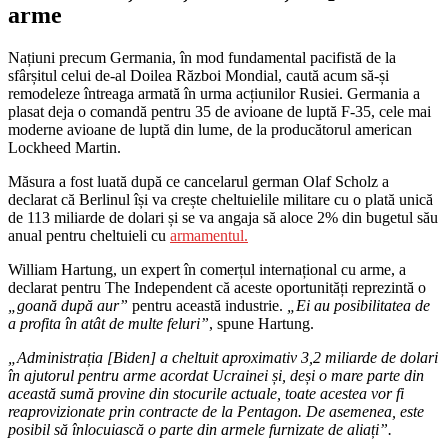
arme
Națiuni precum Germania, în mod fundamental pacifistă de la
sfârșitul celui de-al Doilea Război Mondial, caută acum să-și
remodeleze întreaga armată în urma acțiunilor Rusiei. Germania a
plasat deja o comandă pentru 35 de avioane de luptă F-35, cele mai
moderne avioane de luptă din lume, de la producătorul american
Lockheed Martin.
Măsura a fost luată după ce cancelarul german Olaf Scholz a
declarat că Berlinul își va crește cheltuielile militare cu o plată unică
de 113 miliarde de dolari și se va angaja să aloce 2% din bugetul său
anual pentru cheltuieli cu
armamentul.
William Hartung, un expert în comerțul internațional cu arme, a
declarat pentru The Independent că aceste oportunități reprezintă o
„goană după aur”
pentru această industrie.
„Ei au posibilitatea de
a profita în atât de multe feluri”
, spune Hartung.
„Administrația [Biden] a cheltuit aproximativ 3,2 miliarde de dolari
în ajutorul pentru arme acordat Ucrainei și, deși o mare parte din
această sumă provine din stocurile actuale, toate acestea vor fi
reaprovizionate prin contracte de la Pentagon. De asemenea, este
posibil să înlocuiască o parte din armele furnizate de aliați”.