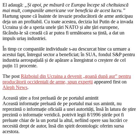
El adaugă:
„Și apoi, pe măsură ce Europa începe să cheltuiască
mai mult, companiile americane vor beneficia de acest lucru.”
Hartung spune că înainte de invazie producătorii de arme anticipau
deja un an profitabil. Cu toate acestea, decizia lui Putin de a invada
Ucraina și de a speria unele țări NATO și alte țări europene,
făcându-le să creadă că ar putea fi următoarea sa țintă, a dat un
impuls uriaș industriei.
În timp ce companiile individuale s-au descurcat bine ca urmare a
acestui fapt, întregul sector a beneficiat; în SUA, fondul S&P pentru
industria aerospațială și de apărare a înregistrat o creștere de cel
puțin 11 procente.
The post
Războiul din Ucraina a devenit „goană după aur” pentru
producătorii occidentali de arme, spun experții
appeared first on
Aleph News
.
Această știre a fost preluată de pe portalul amintit
Această informație preluată de pe portalul mai sus amintit, nu
reprezintă o informație oficială a unei autorități, însă în latura de știre
prezintă o informație veridică. potrivit legii 8/1996 știrile pot fi
preluate chiar de la un portal la altul, nefiind opere sau lucrări ce
necesită drept de autor, însă din spirit deontologic oferim sursa
acestora.