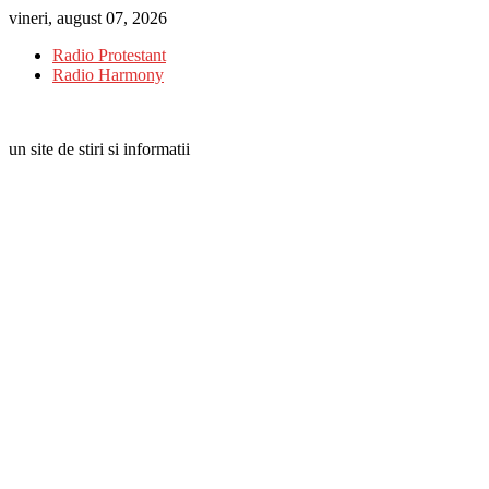
Skip
vineri, august 07, 2026
to
Radio Protestant
content
Radio Harmony
un site de stiri si informatii