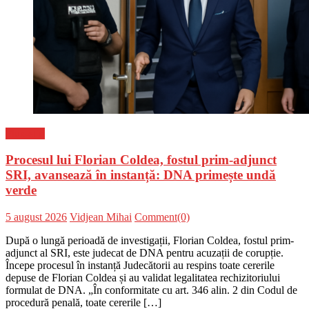
Flux-stiri
Procesul lui Florian Coldea, fostul prim-adjunct
SRI, avansează în instanță: DNA primește undă
verde
Posted
Author
5 august 2026
Vidjean Mihai
Comment(0)
on
După o lungă perioadă de investigații, Florian Coldea, fostul prim-
adjunct al SRI, este judecat de DNA pentru acuzații de corupție.
Începe procesul în instanță Judecătorii au respins toate cererile
depuse de Florian Coldea și au validat legalitatea rechizitoriului
formulat de DNA. „În conformitate cu art. 346 alin. 2 din Codul de
procedură penală, toate cererile […]