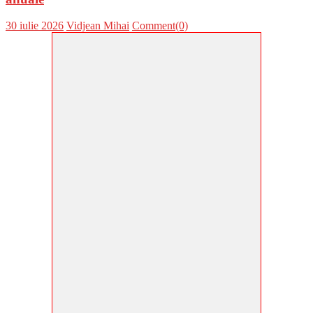
Posted
Author
30 iulie 2026
Vidjean Mihai
Comment(0)
on