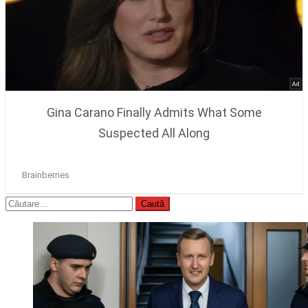
Caută
după: