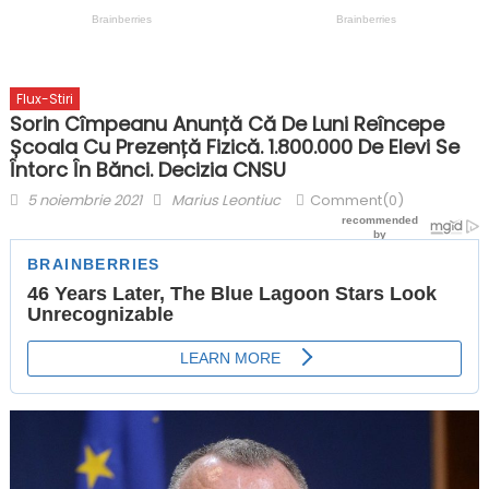
Flux-Stiri
Sorin Cîmpeanu Anunță Că De Luni Reîncepe
Școala Cu Prezență Fizică. 1.800.000 De Elevi Se
Întorc În Bănci. Decizia CNSU
Posted
Author
5 noiembrie 2021
Marius Leontiuc
Comment(0)
on