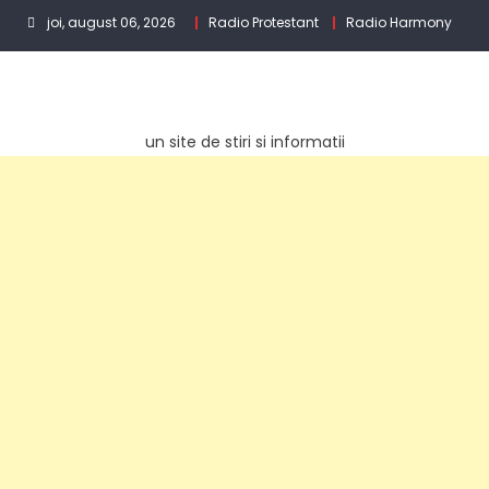
Skip
joi, august 06, 2026
Radio Protestant
Radio Harmony
to
content
un site de stiri si informatii