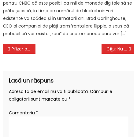
pentru CNBC că este posibil ca mii de monede digitale să se
prăbușească, în timp ce numărul de blockchain-uri
existente va scădea și în următorii ani. Brad Garlinghouse,
CEO al companiei de plăți transfrontaliere Ripple, a spus că
probabil că vor exista „zeci” de criptomonede care vor […]
Navigare
Pfizer anunță că pastila sa antivirală e foarte eficientă în prevenirea îmbolnăvirilor grave
Cîţu: Nu putem spune că totul este roz între PNL şi PSD. Ciolacu: Un guvern cu PNL este cea mai bună soluţie în acest moment
în
articole
Lasă un răspuns
Adresa ta de email nu va fi publicată.
Câmpurile
obligatorii sunt marcate cu
*
Comentariu
*