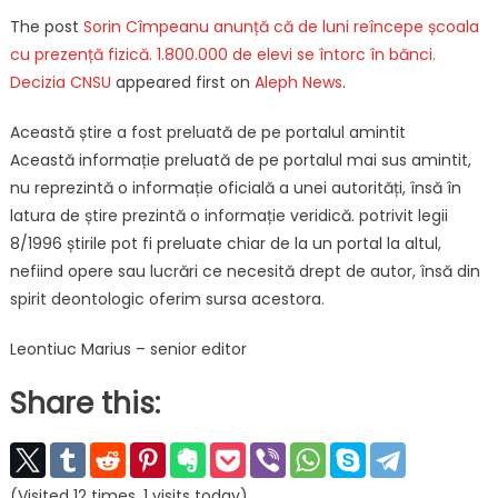
The post
Sorin Cîmpeanu anunță că de luni reîncepe școala
cu prezență fizică. 1.800.000 de elevi se întorc în bănci.
Decizia CNSU
appeared first on
Aleph News
.
Această știre a fost preluată de pe portalul amintit
Această informație preluată de pe portalul mai sus amintit,
nu reprezintă o informație oficială a unei autorități, însă în
latura de știre prezintă o informație veridică. potrivit legii
8/1996 știrile pot fi preluate chiar de la un portal la altul,
nefiind opere sau lucrări ce necesită drept de autor, însă din
spirit deontologic oferim sursa acestora.
Leontiuc Marius – senior editor
Share this:
(Visited 12 times, 1 visits today)