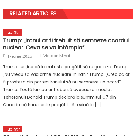
RELATED ARTICLES
Flux-Stiri
Trump: „Iranul ar fi trebuit să semneze acordul
nuclear. Ceva se va întâmpla”
Author
Posted
Vidjean Mihai
17 iunie 2025
on
Trump susține că Iranul este pregătit să negocieze. Trump:
„Nu vreau să văd arme nucleare în Iran.” Trump: „Cred că ar
fi prostesc din partea Iranului să nu semneze un acord”.
Trump: Toată lumea ar trebui să evacueze imediat
Teheranul! Donald Trump declară la summitul G7 din
Canada că Iranul este pregătit să revină la […]
Flux-Stiri