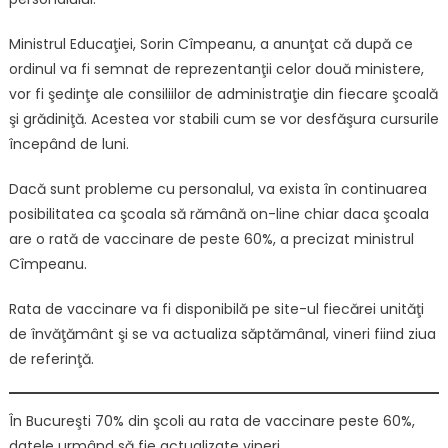
Ministrul Educaţiei, Sorin Cîmpeanu, a anunţat că după ce
ordinul va fi semnat de reprezentanţii celor două ministere,
vor fi şedinţe ale consiliilor de administraţie din fiecare şcoală
şi grădiniţă. Acestea vor stabili cum se vor desfăşura cursurile
începând de luni.
Dacă sunt probleme cu personalul, va exista în continuarea
posibilitatea ca şcoala să rămână on-line chiar daca şcoala
are o rată de vaccinare de peste 60%, a precizat ministrul
Cîmpeanu.
Rata de vaccinare va fi disponibilă pe site-ul fiecărei unităţi
de învăţământ şi se va actualiza săptămânal, vineri fiind ziua
de referinţă.
În Bucureşti 70% din şcoli au rata de vaccinare peste 60%,
datele urmând să fie actualizate vineri.