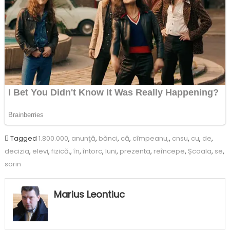
Tagged
1.800.000
,
anunţă
,
bănci
,
că
,
cîmpeanu,
,
cnsu
,
cu
,
de
,
decizia
,
elevi
,
fizică,
,
în
,
întorc
,
luni
,
prezenta
,
reîncepe
,
Școala
,
se
,
sorin
Marius Leontiuc