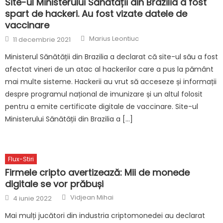
Site-ul Ministerului Sănătății din Brazilia a fost
spart de hackeri. Au fost vizate datele de
vaccinare
Author
Posted
Marius Leontiuc
11 decembrie 2021
on
Ministerul Sănătății din Brazilia a declarat că site-ul său a fost
afectat vineri de un atac al hackerilor care a pus la pământ
mai multe sisteme. Hackerii au vrut să acceseze și informații
despre programul național de imunizare și un altul folosit
pentru a emite certificate digitale de vaccinare. Site-ul
Ministerului Sănătății din Brazilia a […]
Flux-Stiri
Firmele cripto avertizează: Mii de monede
digitale se vor prăbuși
Author
Posted
Vidjean Mihai
4 iunie 2022
on
Mai mulți jucători din industria criptomonedei au declarat