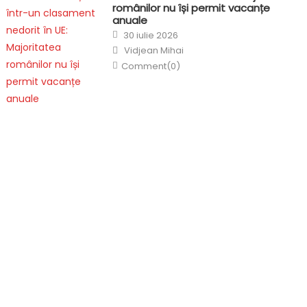
românilor nu își permit vacanțe
anuale
Posted
30 iulie 2026
on
Author
Vidjean Mihai
Comment(0)