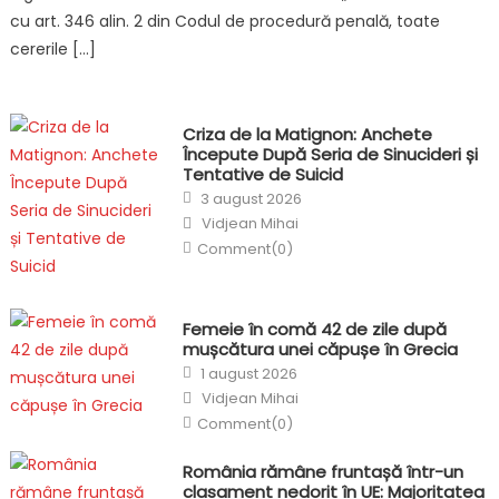
cu art. 346 alin. 2 din Codul de procedură penală, toate
cererile […]
Criza de la Matignon: Anchete
Începute După Seria de Sinucideri și
Tentative de Suicid
Posted
3 august 2026
on
Author
Vidjean Mihai
Comment(0)
Femeie în comă 42 de zile după
mușcătura unei căpușe în Grecia
Posted
1 august 2026
on
Author
Vidjean Mihai
Comment(0)
România rămâne fruntașă într-un
clasament nedorit în UE: Majoritatea