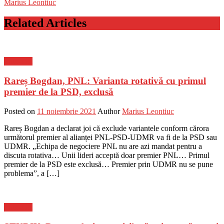
Marius Leontiuc
Related Articles
Flux-stiri
Rareș Bogdan, PNL: Varianta rotativă cu primul
premier de la PSD, exclusă
Posted on
11 noiembrie 2021
Author
Marius Leontiuc
Rareș Bogdan a declarat joi că exclude variantele conform cărora
următorul premier al alianței PNL-PSD-UDMR va fi de la PSD sau
UDMR. „Echipa de negociere PNL nu are azi mandat pentru a
discuta rotativa… Unii lideri acceptă doar premier PNL… Primul
premier de la PSD este exclusă… Premier prin UDMR nu se pune
problema”, a […]
Flux-stiri