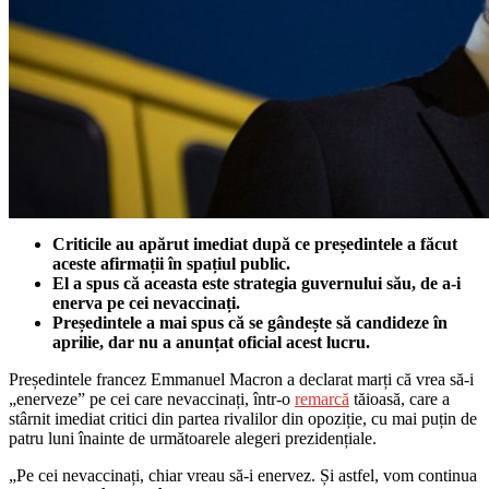
Criticile au apărut imediat după ce președintele a făcut
aceste afirmații în spațiul public.
El a spus că aceasta este strategia guvernului său, de a-i
enerva pe cei nevaccinați.
Președintele a mai spus că se gândește să candideze în
aprilie, dar nu a anunțat oficial acest lucru.
Președintele francez Emmanuel Macron a declarat marți că vrea să-i
„enerveze” pe cei care nevaccinați, într-o
remarcă
tăioasă, care a
stârnit imediat critici din partea rivalilor din opoziție, cu mai puțin de
patru luni înainte de următoarele alegeri prezidențiale.
„Pe cei nevaccinați, chiar vreau să-i enervez. Și astfel, vom continua