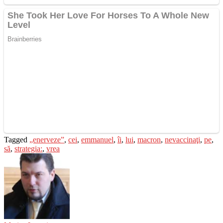
Tagged
„enerveze”
,
cei
,
emmanuel
,
îi
,
lui
,
macron
,
nevaccinaţi
,
pe
,
să
,
strategia:
,
vrea