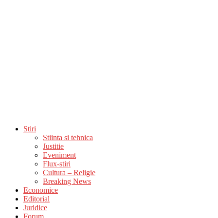
Stiri
Stiinta si tehnica
Justitie
Eveniment
Flux-stiri
Cultura – Religie
Breaking News
Economice
Editorial
Juridice
Forum