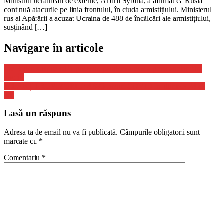
Ministrul ucrainean de externe, Andrii Sybiha, a afirmat că Rusia
continuă atacurile pe linia frontului, în ciuda armistițiului. Ministerul
rus al Apărării a acuzat Ucraina de 488 de încălcări ale armistițiului,
susținând […]
Navigare în articole
Joe Biden susține că în prezent, pandemia este a persoanelor fără
vaccin
BILANȚ PROVIZORIU: 4.893 cazuri COVID în ultimele 24 de
ore
Lasă un răspuns
Adresa ta de email nu va fi publicată.
Câmpurile obligatorii sunt
marcate cu
*
Comentariu
*