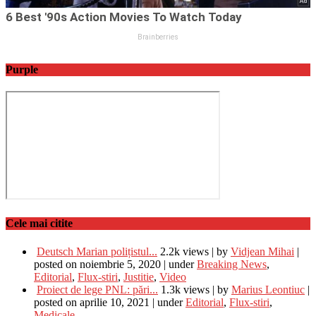
Purple
Cele mai citite
Deutsch Marian polițistul...
2.2k views
|
by
Vidjean Mihai
|
posted on noiembrie 5, 2020
|
under
Breaking News
,
Editorial
,
Flux-stiri
,
Justitie
,
Video
Proiect de lege PNL: pări...
1.3k views
|
by
Marius Leontiuc
|
posted on aprilie 10, 2021
|
under
Editorial
,
Flux-stiri
,
Medicale