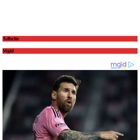
Adbrite
Mgid