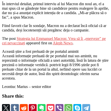
În interviul detaliat, primul interviu al lui Macron din noul an, el a
mai spus că se gândește bine să candideze pentru realegere în aprilie,
dar nu și-a anunțat explicit intenția de a candida. „Mi-ar plăcea să o
fac”, a spus Macron.
Fiind favorit clar în sondaje, Macron nu a declarat încă oficial că ar
candida, deși locotenenții săi pregătesc deja o campanie.
The post
Strategia lui Emmanuel Macron: Vrea să îi „enerveze” pe
cei nevaccinați
appeared first on
Aleph News
.
Această știre a fost preluată de pe portalul amintit
Această informație preluată de pe portalul mai sus amintit, nu
reprezintă o informație oficială a unei autorități, însă în latura de știre
prezintă o informație veridică. potrivit legii 8/1996 știrile pot fi
preluate chiar de la un portal la altul, nefiind opere sau lucrări ce
necesită drept de autor, însă din spirit deontologic oferim sursa
acestora.
Leontiuc Marius – senior editor
Share this: