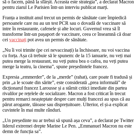
să o facem, până la sfârșit. Aceasta este strategia”, a declarat Macron
pentru ziarul Le Parisien într-un interviu publicat marți.
Franța a instituit anul trecut un permis de sănătate care împiedică
persoanele care nu au un test PCR sau o dovadă de vaccinare să
intre în restaurante, cafenele și alte locuri. Guvernul vrea să îl
transforme într-un pașaport de vaccinare, ceea ce înseamnă că doar
cei
vaccinați
pot avea un permis de sănătate.
„Nu îi voi trimite (pe cei nevaccinați) la închisoare, nu voi vaccina
cu forța. Așa că trebuie să le spunem: de la 15 ianuarie, nu veți mai
putea merge la restaurant, nu veți putea bea o cafea, nu veți putea
merge la teatru, la cinema”, spune președintele francez.
Expresia „emmerder”, de la „merde” (rahat), care poate fi tradusă și
prin „a le scoate din sărite”, este considerată „prea informală” de
dicționarul francez Larousse și a stârnit critici imediate din partea
rivalilor pe rețelele de socializare. Macron a fost criticat în trecut
pentru remarci neașteptate despre care mulți francezi au spus că au
părut arogante, tăioase sau disprețuitoare. Ulterior, el și-a explicat
cuvintele în mai multe rânduri.
„Un președinte nu ar trebui să spună așa ceva”, a declarat pe Twitter
liderul extremei drepte Marine Le Pen. „Emmanuel Macron nu este
demn de funcția sa”.