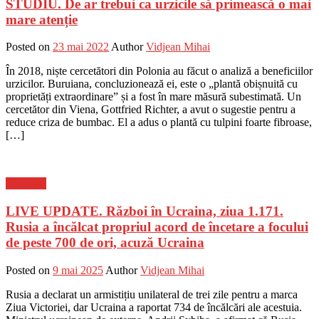
STUDIU. De ar trebui ca urzicile să primească o mai
mare atenție
Posted on
23 mai 2022
Author
Vidjean Mihai
În 2018, niște cercetători din Polonia au făcut o analiză a beneficiilor
urzicilor. Buruiana, concluzionează ei, este o „plantă obișnuită cu
proprietăți extraordinare” și a fost în mare măsură subestimată. Un
cercetător din Viena, Gottfried Richter, a avut o sugestie pentru a
reduce criza de bumbac. El a adus o plantă cu tulpini foarte fibroase,
[…]
Flux-stiri
LIVE UPDATE. Război în Ucraina, ziua 1.171.
Rusia a încălcat propriul acord de încetare a focului
de peste 700 de ori, acuză Ucraina
Posted on
9 mai 2025
Author
Vidjean Mihai
Rusia a declarat un armistițiu unilateral de trei zile pentru a marca
Ziua Victoriei, dar Ucraina a raportat 734 de încălcări ale acestuia.