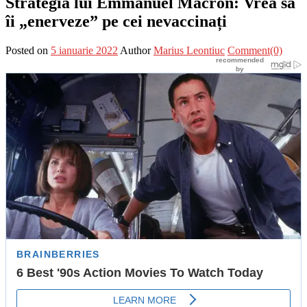
Strategia lui Emmanuel Macron: Vrea să
îi „enerveze” pe cei nevaccinați
Posted on
5 ianuarie 2022
Author
Marius Leontiuc
Comment(0)