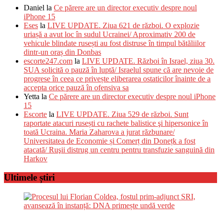
Daniel
la
Ce părere are un director executiv despre noul
iPhone 15
Eses
la
LIVE UPDATE. Ziua 621 de război. O explozie
uriașă a avut loc în sudul Ucrainei/ Aproximativ 200 de
vehicule blindate rusești au fost distruse în timpul bătăliilor
dintr-un oraș din Donbas
escorte247.com
la
LIVE UPDATE. Război în Israel, ziua 30.
SUA solicită o pauză în luptă/ Israelul spune că are nevoie de
progrese în ceea ce privește eliberarea ostaticilor înainte de a
accepta orice pauză în ofensiva sa
Yetta
la
Ce părere are un director executiv despre noul iPhone
15
Escorte
la
LIVE UPDATE. Ziua 529 de război. Sunt
raportate atacuri rusești cu rachete balistice şi hipersonice în
toată Ucraina. Maria Zaharova a jurat răzbunare/
Universitatea de Economie și Comerț din Donețk a fost
atacată/ Ruşii distrug un centru pentru transfuzie sanguină din
Harkov
Ultimele știri