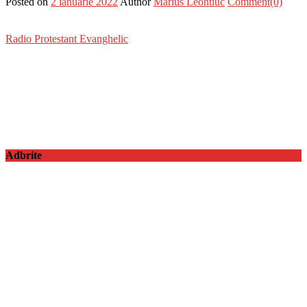
Posted on
2 ianuarie 2022
Author
Marius Leontiuc
Comment(0)
Radio Protestant Evanghelic
Adbrite