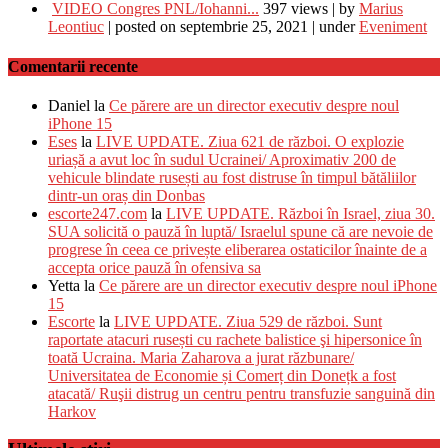
VIDEO Congres PNL/Iohanni...
397 views
|
by
Marius
Leontiuc
|
posted on septembrie 25, 2021
|
under
Eveniment
Comentarii recente
Daniel
la
Ce părere are un director executiv despre noul
iPhone 15
Eses
la
LIVE UPDATE. Ziua 621 de război. O explozie
uriașă a avut loc în sudul Ucrainei/ Aproximativ 200 de
vehicule blindate rusești au fost distruse în timpul bătăliilor
dintr-un oraș din Donbas
escorte247.com
la
LIVE UPDATE. Război în Israel, ziua 30.
SUA solicită o pauză în luptă/ Israelul spune că are nevoie de
progrese în ceea ce privește eliberarea ostaticilor înainte de a
accepta orice pauză în ofensiva sa
Yetta
la
Ce părere are un director executiv despre noul iPhone
15
Escorte
la
LIVE UPDATE. Ziua 529 de război. Sunt
raportate atacuri rusești cu rachete balistice şi hipersonice în
toată Ucraina. Maria Zaharova a jurat răzbunare/
Universitatea de Economie și Comerț din Donețk a fost
atacată/ Ruşii distrug un centru pentru transfuzie sanguină din
Harkov