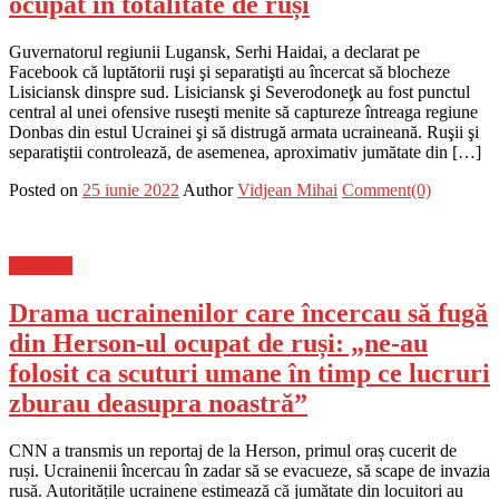
ocupat în totalitate de ruși
Guvernatorul regiunii Lugansk, Serhi Haidai, a declarat pe
Facebook că luptătorii ruşi şi separatişti au încercat să blocheze
Lisiciansk dinspre sud. Lisiciansk şi Severodoneţk au fost punctul
central al unei ofensive ruseşti menite să captureze întreaga regiune
Donbas din estul Ucrainei şi să distrugă armata ucraineană. Ruşii şi
separatiştii controlează, de asemenea, aproximativ jumătate din […]
Posted on
25 iunie 2022
Author
Vidjean Mihai
Comment(0)
Flux-stiri
Drama ucrainenilor care încercau să fugă
din Herson-ul ocupat de ruși: „ne-au
folosit ca scuturi umane în timp ce lucruri
zburau deasupra noastră”
CNN a transmis un reportaj de la Herson, primul oraș cucerit de
ruși. Ucrainenii încercau în zadar să se evacueze, să scape de invazia
rusă. Autoritățile ucrainene estimează că jumătate din locuitori au