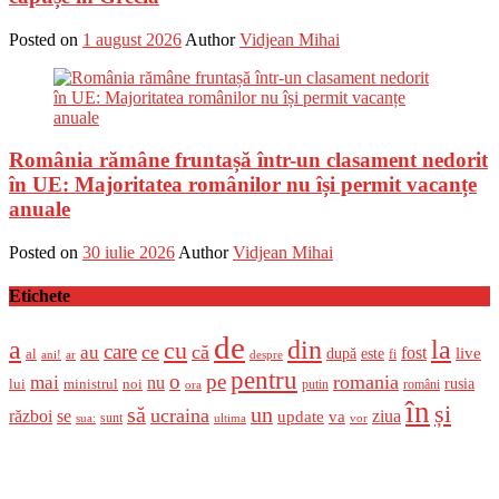
Posted on
1 august 2026
Author
Vidjean Mihai
România rămâne fruntașă într-un clasament nedorit
în UE: Majoritatea românilor nu își permit vacanțe
anuale
Posted on
30 iulie 2026
Author
Vidjean Mihai
Etichete
de
a
din
la
cu
care
ce
că
au
fost
live
după
este
al
fi
ani!
ar
despre
pentru
o
pe
romania
mai
nu
ministrul
rusia
lui
noi
români
putin
ora
în
și
un
să
ucraina
război
se
update
ziua
va
sunt
sua:
ultima
vor