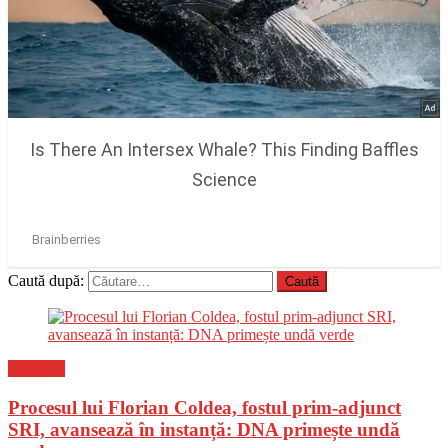
Caută după:
Flux-stiri
Procesul lui Florian Coldea, fostul prim-adjunct
SRI, avansează în instanță: DNA primește undă