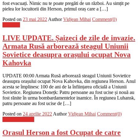
fost evacuați. Nimic nu te poate pregăti de un război. Au simțit pe
pielea lor locuitorii din Herson, primul oraș care a […]
Posted on
23 mai 2022
Author
Vidjean Mihai
Comment(0)
Flux-stiri
LIVE UPDATE. Șaizeci de zile de invazie.
Armata Rusă arborează steagul Uniunii
Sovietice deasupra orașului ocupat Nova
Kahovka
UPDATE 00:00 Armata Rusă arborează steagul Uniunii Sovietice
deasupra orașului ocupat Nova Kahovka, din regiunea Herson. Anul
acesta se împlinesc 100 de ani de la înființarea oficială a Uniunii
Sovietice. Regiunea Donețk: Patru persoane au fost ucise și nouă au
fost rănite în urma bombardamentelor inamice. În regiunea Luhansk,
patru persoane au fost ucise de […]
Posted on
24 aprilie 2022
Author
Vidjean Mihai
Comment(0)
Stiinta si tehnica
Orasul Herson a fost Ocupat de catre