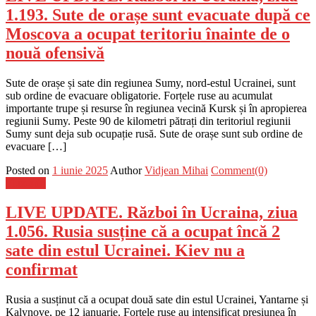
1.193. Sute de orașe sunt evacuate după ce
Moscova a ocupat teritoriu înainte de o
nouă ofensivă
Sute de orașe și sate din regiunea Sumy, nord-estul Ucrainei, sunt
sub ordine de evacuare obligatorie. Forțele ruse au acumulat
importante trupe și resurse în regiunea vecină Kursk și în apropierea
regiunii Sumy. Peste 90 de kilometri pătrați din teritoriul regiunii
Sumy sunt deja sub ocupație rusă. Sute de orașe sunt sub ordine de
evacuare […]
Posted on
1 iunie 2025
Author
Vidjean Mihai
Comment(0)
Flux-stiri
LIVE UPDATE. Război în Ucraina, ziua
1.056. Rusia susține că a ocupat încă 2
sate din estul Ucrainei. Kiev nu a
confirmat
Rusia a susținut că a ocupat două sate din estul Ucrainei, Yantarne și
Kalynove, pe 12 ianuarie. Forțele ruse au intensificat presiunea în