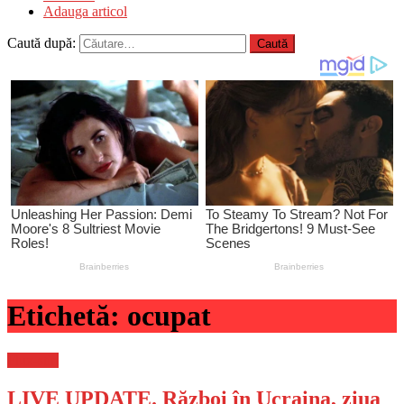
Adauga articol
Caută după:
Etichetă:
ocupat
Flux-stiri
LIVE UPDATE. Război în Ucraina, ziua