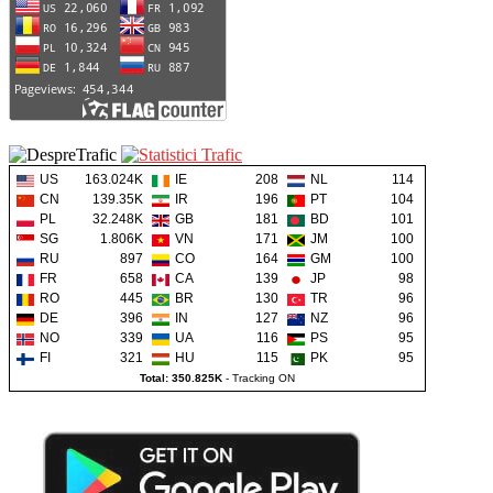
US
163.024K
IE
208
NL
114
CN
139.35K
IR
196
PT
104
PL
32.248K
GB
181
BD
101
SG
1.806K
VN
171
JM
100
RU
897
CO
164
GM
100
FR
658
CA
139
JP
98
RO
445
BR
130
TR
96
DE
396
IN
127
NZ
96
NO
339
UA
116
PS
95
FI
321
HU
115
PK
95
Total: 350.825K
-
Tracking ON