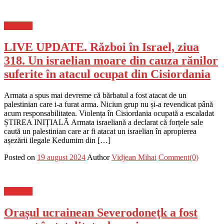
Flux-stiri
LIVE UPDATE. Război în Israel, ziua
318. Un israelian moare din cauza rănilor
suferite în atacul ocupat din Cisiordania
Armata a spus mai devreme că bărbatul a fost atacat de un
palestinian care i-a furat arma. Niciun grup nu și-a revendicat până
acum responsabilitatea. Violența în Cisiordania ocupată a escaladat
ȘTIREA INIȚIALĂ Armata israeliană a declarat că forțele sale
caută un palestinian care ar fi atacat un israelian în apropierea
așezării ilegale Kedumim din […]
Posted on
19 august 2024
Author
Vidjean Mihai
Comment(0)
Flux-stiri
Orașul ucrainean Severodoneţk a fost