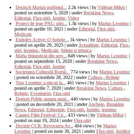
Deutsch Marian polițistul...
2.2k views
|
by
Vidjean Mihai
|
posted on noiembrie 5, 2020
|
under
Breaking News
,
Editorial
,
Flux-stiri
,
Justitie
,
Video
Proiect de lege PNL: pări...
1.3k views
|
by
Marius Leontiuc
|
posted on aprilie 10, 2021
|
under
Editorial
,
Flux-stiri
,
Medicale
Endolex Active: O Soluție...
1k views
|
by
Marius Leontiuc
|
posted on aprilie 29, 2025
|
under
Actualitate
,
Editorial
,
Flux-
stiri
,
leontiuc
,
Medicale
,
Stiinta si tehnica
Mafia finlandeză din serv...
849 views
|
by
Marius Leontiuc
|
posted on septembrie 15, 2020
|
under
Breaking News
,
Editorial
,
Flux-stiri
,
Justitie
Societatea Culturală Româ...
774 views
|
by
Marius Leontiuc
|
posted on octombrie 28, 2022
|
under
Cultura - Religie
Tinu Leontiuc a plecat la...
461 views
|
by
Marius Leontiuc
|
posted on aprilie 7, 2020
|
under
Breaking News
,
Cultura -
Religie
,
Eveniment
,
Flux-stiri
Denunț Public asupra unui...
440 views
|
by
Marius Leontiuc
|
posted on decembrie 20, 2021
|
under
Anchete
,
Breaking
News
,
Editorial
,
Editoriale
,
Flux-stiri
,
Justitie
,
leontiuc
Cannes Film Festival: Ce...
433 views
|
by
Vidjean Mihai
|
posted on mai 19, 2024
|
under
Flux-stiri
Decizie CCR: Revocarea Av...
404 views
|
by
Marius
Leontiuc
|
posted on iunie 30, 2021
|
under
Flux-stiri
,
Juridice