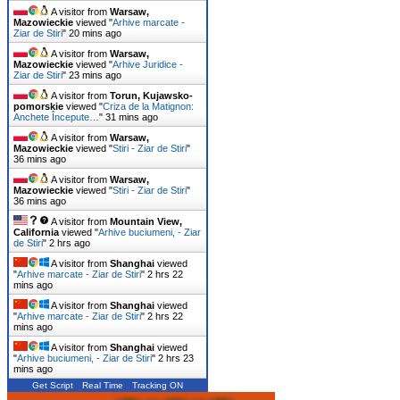
A visitor from
Warsaw,
Mazowieckie
viewed "
Arhive marcate -
Ziar de Stiri
"
20 mins ago
A visitor from
Warsaw,
Mazowieckie
viewed "
Arhive Juridice -
Ziar de Stiri
"
23 mins ago
A visitor from
Torun, Kujawsko-
pomorskie
viewed "
Criza de la Matignon:
Anchete Începute…
"
31 mins ago
A visitor from
Warsaw,
Mazowieckie
viewed "
Stiri - Ziar de Stiri
"
36 mins ago
A visitor from
Warsaw,
Mazowieckie
viewed "
Stiri - Ziar de Stiri
"
36 mins ago
A visitor from
Mountain View,
California
viewed "
Arhive buciumeni, - Ziar
de Stiri
"
2 hrs ago
A visitor from
Shanghai
viewed
"
Arhive marcate - Ziar de Stiri
"
2 hrs 22
mins ago
A visitor from
Shanghai
viewed
"
Arhive marcate - Ziar de Stiri
"
2 hrs 22
mins ago
A visitor from
Shanghai
viewed
"
Arhive buciumeni, - Ziar de Stiri
"
2 hrs 23
mins ago
Get Script
Real Time
Tracking ON