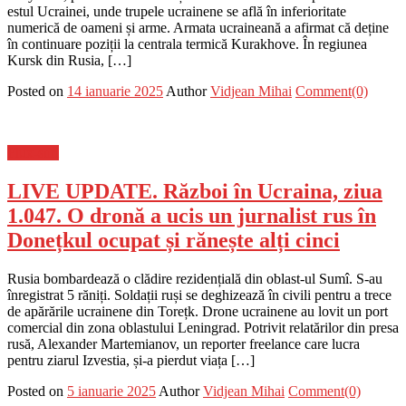
estul Ucrainei, unde trupele ucrainene se află în inferioritate
numerică de oameni și arme. Armata ucraineană a afirmat că deține
în continuare poziții la centrala termică Kurakhove. În regiunea
Kursk din Rusia, […]
Posted on
14 ianuarie 2025
Author
Vidjean Mihai
Comment(0)
Flux-stiri
LIVE UPDATE. Război în Ucraina, ziua
1.047. O dronă a ucis un jurnalist rus în
Donețkul ocupat și rănește alți cinci
Rusia bombardează o clădire rezidențială din oblast-ul Sumî. S-au
înregistrat 5 răniți. Soldații ruși se deghizează în civili pentru a trece
de apărările ucrainene din Torețk. Drone ucrainene au lovit un port
comercial din zona oblastului Leningrad. Potrivit relatărilor din presa
rusă, Alexander Martemianov, un reporter freelance care lucra
pentru ziarul Izvestia, și-a pierdut viața […]
Posted on
5 ianuarie 2025
Author
Vidjean Mihai
Comment(0)