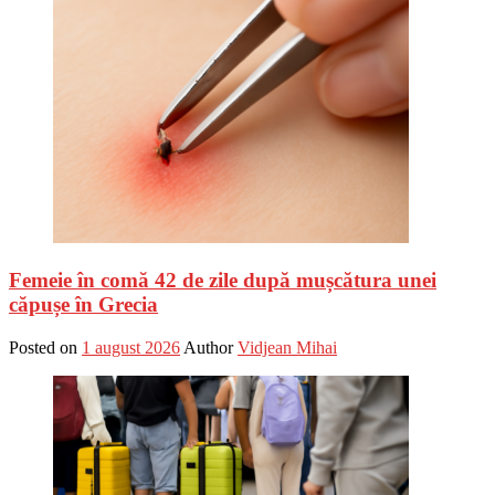
Femeie în comă 42 de zile după mușcătura unei
căpușe în Grecia
Posted on
1 august 2026
Author
Vidjean Mihai