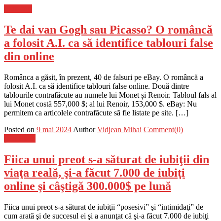
Flux-stiri
Te dai van Gogh sau Picasso? O româncă
a folosit A.I. ca să identifice tablouri false
din online
Românca a găsit, în prezent, 40 de falsuri pe eBay. O româncă a
folosit A.I. ca să identifice tablouri false online. Două dintre
tablourile contrafăcute au numele lui Monet și Renoir. Tabloul fals al
lui Monet costă 557,000 $; al lui Renoir, 153,000 $. eBay: Nu
permitem ca articolele contrafăcute să fie listate pe site. […]
Posted on
9 mai 2024
Author
Vidjean Mihai
Comment(0)
Știri Flash
Fiica unui preot s-a săturat de iubiţii din
viaţa reală, şi-a făcut 7.000 de iubiţi
online şi câştigă 300.000$ pe lună
Fiica unui preot s-a săturat de iubiţii “posesivi” şi “intimidaţi” de
cum arată şi de succesul ei şi a anunţat că şi-a făcut 7.000 de iubiţi