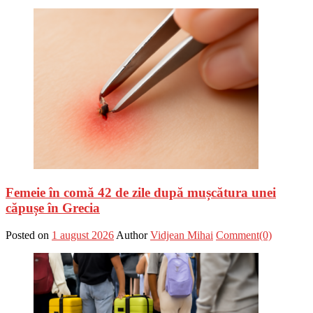
Femeie în comă 42 de zile după mușcătura unei
căpușe în Grecia
Posted on
1 august 2026
Author
Vidjean Mihai
Comment(0)