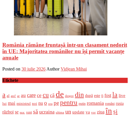
România rămâne fruntașă într-un clasament nedorit
în UE: Majoritatea românilor nu își permit vacanțe
anuale
Posted on
30 iulie 2026
Author
Vidjean Mihai
Etichete
de
a
din
la
cu
care
ce
că
au
fost
live
după
este
al
fi
ani!
ar
despre
pentru
o
pe
romania
mai
nu
ministrul
rusia
lui
noi
români
putin
ora
în
și
un
să
ucraina
război
se
update
ziua
va
sunt
sua:
ultima
vor