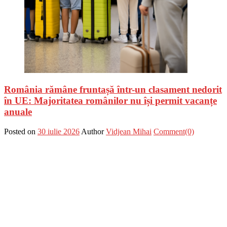
România rămâne fruntașă într-un clasament nedorit
în UE: Majoritatea românilor nu își permit vacanțe
anuale
Posted on
30 iulie 2026
Author
Vidjean Mihai
Comment(0)