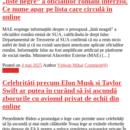
„liste negre” a oficialilor români interziși.
Ce nume apar pe lista care circulă în
online
MAE respinge informațiile despre o presupusă „listă neagră” a
oficialilor români emisă de SUA, calificându-le drept false.
Departamentul de Trezorerie al SUA confirmă că nu a emis nicio
astfel de listă și că nu există sancțiuni americane aplicate oficialilor
români. Informațiile false au fost amplificate artificial pe platforme
de social media. Ministerul Afacerilor Externe (MAE) […]
Posted on
4 mai 2025
Author
Vidjean Mihai
Comment(0)
Flux-stiri
Celebrități precum Elon Musk și Taylor
Swift ar putea în curând să își ascundă
zborurile cu avionul privat de ochii din
online
Președintele Biden a promulgat o lege care permite unor celebrități
să își ascundă și mai mult călătoriile Noua lege ar extinde eforturile
deja depuse de FAA pentru a reduce urmărirea avioanelor private În