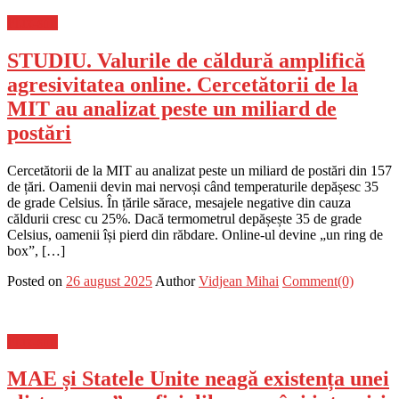
Flux-stiri
STUDIU. Valurile de căldură amplifică
agresivitatea online. Cercetătorii de la
MIT au analizat peste un miliard de
postări
Cercetătorii de la MIT au analizat peste un miliard de postări din 157
de țări. Oamenii devin mai nervoși când temperaturile depășesc 35
de grade Celsius. În țările sărace, mesajele negative din cauza
căldurii cresc cu 25%. Dacă termometrul depășește 35 de grade
Celsius, oamenii își pierd din răbdare. Online-ul devine „un ring de
box”, […]
Posted on
26 august 2025
Author
Vidjean Mihai
Comment(0)
Flux-stiri
MAE și Statele Unite neagă existența unei