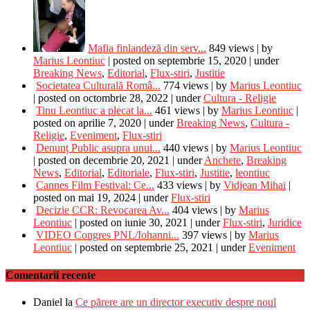
Mafia finlandeză din serv...
849 views
|
by
Marius Leontiuc
|
posted on septembrie 15, 2020
|
under
Breaking News
,
Editorial
,
Flux-stiri
,
Justitie
Societatea Culturală Româ...
774 views
|
by
Marius Leontiuc
|
posted on octombrie 28, 2022
|
under
Cultura - Religie
Tinu Leontiuc a plecat la...
461 views
|
by
Marius Leontiuc
|
posted on aprilie 7, 2020
|
under
Breaking News
,
Cultura -
Religie
,
Eveniment
,
Flux-stiri
Denunț Public asupra unui...
440 views
|
by
Marius Leontiuc
|
posted on decembrie 20, 2021
|
under
Anchete
,
Breaking
News
,
Editorial
,
Editoriale
,
Flux-stiri
,
Justitie
,
leontiuc
Cannes Film Festival: Ce...
433 views
|
by
Vidjean Mihai
|
posted on mai 19, 2024
|
under
Flux-stiri
Decizie CCR: Revocarea Av...
404 views
|
by
Marius
Leontiuc
|
posted on iunie 30, 2021
|
under
Flux-stiri
,
Juridice
VIDEO Congres PNL/Iohanni...
397 views
|
by
Marius
Leontiuc
|
posted on septembrie 25, 2021
|
under
Eveniment
Comentarii recente
Daniel
la
Ce părere are un director executiv despre noul