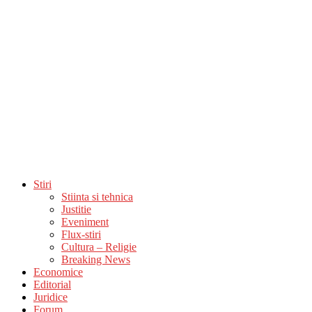
Stiri
Stiinta si tehnica
Justitie
Eveniment
Flux-stiri
Cultura – Religie
Breaking News
Economice
Editorial
Juridice
Forum