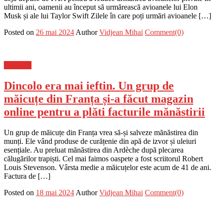
ultimii ani, oamenii au început să urmărească avioanele lui Elon
Musk și ale lui Taylor Swift Zilele în care poți urmări avioanele […]
Posted on
26 mai 2024
Author
Vidjean Mihai
Comment(0)
Flux-stiri
Dincolo era mai ieftin. Un grup de
măicuțe din Franța și-a făcut magazin
online pentru a plăti facturile mănăstirii
Un grup de măicuțe din Franța vrea să-și salveze mănăstirea din
munți. Ele vând produse de curățenie din apă de izvor și uleiuri
esențiale. Au preluat mănăstirea din Ardèche după plecarea
călugărilor trapiști. Cel mai faimos oaspete a fost scriitorul Robert
Louis Stevenson. Vârsta medie a măicuțelor este acum de 41 de ani.
Factura de […]
Posted on
18 mai 2024
Author
Vidjean Mihai
Comment(0)