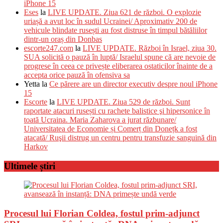
iPhone 15
Eses
la
LIVE UPDATE. Ziua 621 de război. O explozie
uriașă a avut loc în sudul Ucrainei/ Aproximativ 200 de
vehicule blindate rusești au fost distruse în timpul bătăliilor
dintr-un oraș din Donbas
escorte247.com
la
LIVE UPDATE. Război în Israel, ziua 30.
SUA solicită o pauză în luptă/ Israelul spune că are nevoie de
progrese în ceea ce privește eliberarea ostaticilor înainte de a
accepta orice pauză în ofensiva sa
Yetta
la
Ce părere are un director executiv despre noul iPhone
15
Escorte
la
LIVE UPDATE. Ziua 529 de război. Sunt
raportate atacuri rusești cu rachete balistice şi hipersonice în
toată Ucraina. Maria Zaharova a jurat răzbunare/
Universitatea de Economie și Comerț din Donețk a fost
atacată/ Ruşii distrug un centru pentru transfuzie sanguină din
Harkov
Ultimele știri
Procesul lui Florian Coldea, fostul prim-adjunct