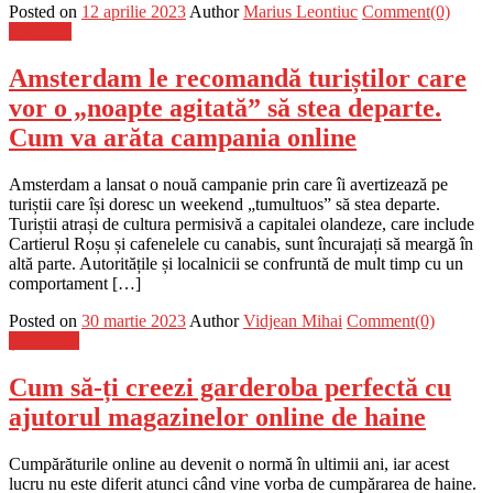
Posted on
12 aprilie 2023
Author
Marius Leontiuc
Comment(0)
Flux-stiri
Amsterdam le recomandă turiștilor care
vor o „noapte agitată” să stea departe.
Cum va arăta campania online
Amsterdam a lansat o nouă campanie prin care îi avertizează pe
turiștii care își doresc un weekend „tumultuos” să stea departe.
Turiștii atrași de cultura permisivă a capitalei olandeze, care include
Cartierul Roșu și cafenelele cu canabis, sunt încurajați să meargă în
altă parte. Autoritățile și localnicii se confruntă de mult timp cu un
comportament […]
Posted on
30 martie 2023
Author
Vidjean Mihai
Comment(0)
Știri Flash
Cum să-ți creezi garderoba perfectă cu
ajutorul magazinelor online de haine
Cumpărăturile online au devenit o normă în ultimii ani, iar acest
lucru nu este diferit atunci când vine vorba de cumpărarea de haine.