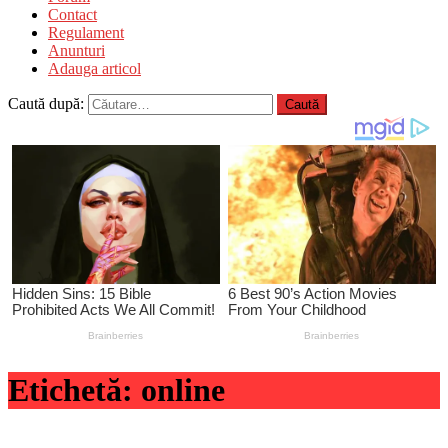
Contact
Regulament
Anunturi
Adauga articol
Caută după:
Etichetă:
online