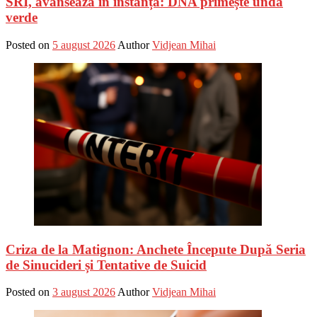
SRI, avansează în instanță: DNA primește undă
verde
Posted on
5 august 2026
Author
Vidjean Mihai
Criza de la Matignon: Anchete Începute După Seria
de Sinucideri și Tentative de Suicid
Posted on
3 august 2026
Author
Vidjean Mihai