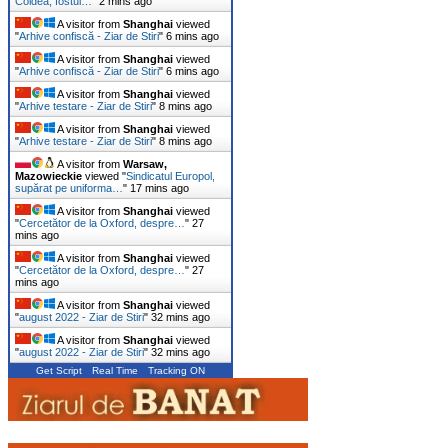
Coldea, fostul…
"
2 mins ago
A visitor from
Shanghai
viewed
"
Arhive confiscă - Ziar de Stiri
"
6 mins ago
A visitor from
Shanghai
viewed
"
Arhive confiscă - Ziar de Stiri
"
6 mins ago
A visitor from
Shanghai
viewed
"
Arhive testare - Ziar de Stiri
"
8 mins ago
A visitor from
Shanghai
viewed
"
Arhive testare - Ziar de Stiri
"
8 mins ago
A visitor from
Warsaw,
Mazowieckie
viewed "
Sindicatul Europol,
supărat pe uniforma…
"
17 mins ago
A visitor from
Shanghai
viewed
"
Cercetător de la Oxford, despre…
"
28
mins ago
A visitor from
Shanghai
viewed
"
Cercetător de la Oxford, despre…
"
28
mins ago
A visitor from
Shanghai
viewed
"
august 2022 - Ziar de Stiri
"
32 mins ago
A visitor from
Shanghai
viewed
"
august 2022 - Ziar de Stiri
"
32 mins ago
Get Script
Real Time
Tracking ON