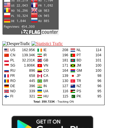
US
162.95K
IE
208
NL
114
CN
139.34K
IR
196
PT
104
PL
32.231K
GB
181
BD
101
SG
1.806K
VN
171
JM
100
RU
896
CO
164
GM
100
FR
658
CA
139
JP
98
RO
445
BR
130
TR
96
DE
396
IN
127
NZ
96
NO
339
UA
116
PS
95
FI
321
HU
115
PK
95
Total: 350.723K
-
Tracking ON