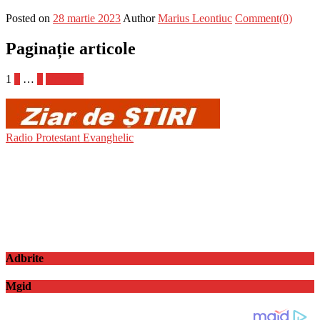
Posted on
28 martie 2023
Author
Marius Leontiuc
Comment(0)
Paginație articole
1
2
…
7
Următor
Radio Protestant Evanghelic
Adbrite
Mgid