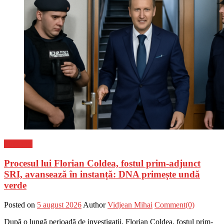
Flux-stiri
Procesul lui Florian Coldea, fostul prim-adjunct
SRI, avansează în instanță: DNA primește undă
verde
Posted on
5 august 2026
Author
Vidjean Mihai
Comment(0)
După o lungă perioadă de investigații, Florian Coldea, fostul prim-