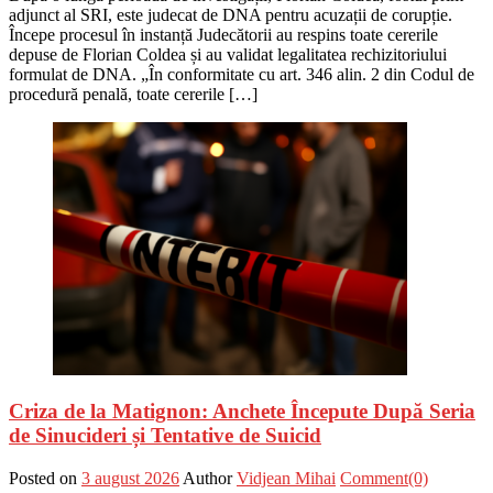
adjunct al SRI, este judecat de DNA pentru acuzații de corupție.
Începe procesul în instanță Judecătorii au respins toate cererile
depuse de Florian Coldea și au validat legalitatea rechizitoriului
formulat de DNA. „În conformitate cu art. 346 alin. 2 din Codul de
procedură penală, toate cererile […]
Criza de la Matignon: Anchete Începute După Seria
de Sinucideri și Tentative de Suicid
Posted on
3 august 2026
Author
Vidjean Mihai
Comment(0)