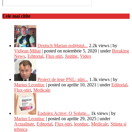
Cele mai citite
Deutsch Marian polițistul...
2.2k views
|
by
Vidjean Mihai
|
posted on noiembrie 5, 2020
|
under
Breaking
News
,
Editorial
,
Flux-stiri
,
Justitie
,
Video
Proiect de lege PNL: pări...
1.3k views
|
by
Marius Leontiuc
|
posted on aprilie 10, 2021
|
under
Editorial
,
Flux-stiri
,
Medicale
Endolex Active: O Soluție...
1k views
|
by
Marius Leontiuc
|
posted on aprilie 29, 2025
|
under
Actualitate
,
Editorial
,
Flux-stiri
,
leontiuc
,
Medicale
,
Stiinta si
tehnica