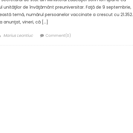
l unităţilor de învăţământ preuniversitar. Faţă de 9 septembrie,
eastă temă, numărul persoanelor vaccinate a crescut cu 21.352.
 a anunţat, vineri, că […]
Author
Marius Leontiuc
Comment(0)