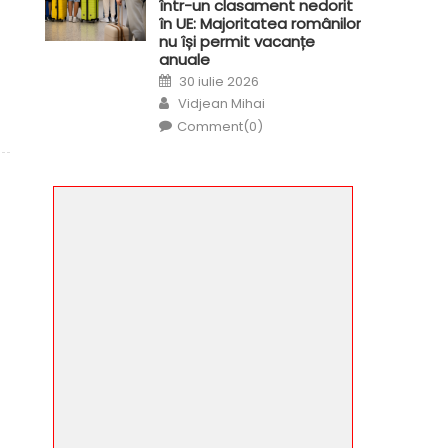
într-un clasament nedorit
în UE: Majoritatea românilor
nu își permit vacanțe
anuale
Posted
30 iulie 2026
on
Author
Vidjean Mihai
Comment(0)