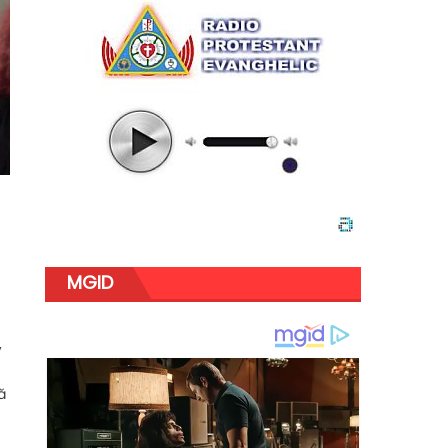
MGID
,
ă