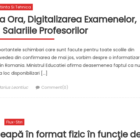
tiinta Si Tehnica
ma Ora, Digitalizarea Examenelor,
Salariile Profesorilor
portantele schimbari care sunt facute pentru toate scolile din
vedea din confirmarea de mai jos, vorbim despre o informatiza
r in Romania. Ministrul Educatiei afirma deasemenea faptul ca n
 loc disponibilizari […]
uthor
arius Leontiuc
Comment(0)
Flux-Stiri
ceapă în format fizic în funcţie d