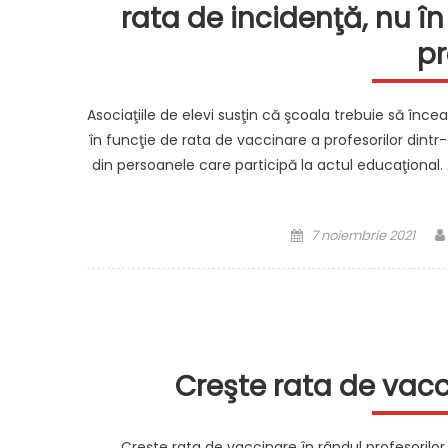
rata de incidenţă, nu î
pr
Asociaţiile de elevi susţin că şcoala trebuie să încea
în funcţie de rata de vaccinare a profesorilor dint
din persoanele care participă la actul educaţional.
Posted
7 noiembrie 2021
on
Creşte rata de vacc
Creşte rata de vaccinare în rândul profesorilor.