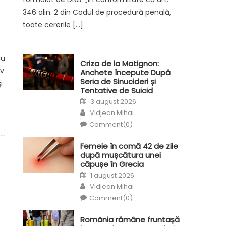
346 alin. 2 din Codul de procedură penală,
toate cererile […]
nu
Criza de la Matignon:
iv
Anchete Începute După
Seria de Sinucideri și
i
Tentative de Suicid
Posted
3 august 2026
on
Author
Vidjean Mihai
Comment(0)
Femeie în comă 42 de zile
după mușcătura unei
căpușe în Grecia
Posted
1 august 2026
on
Author
Vidjean Mihai
Comment(0)
România rămâne fruntașă