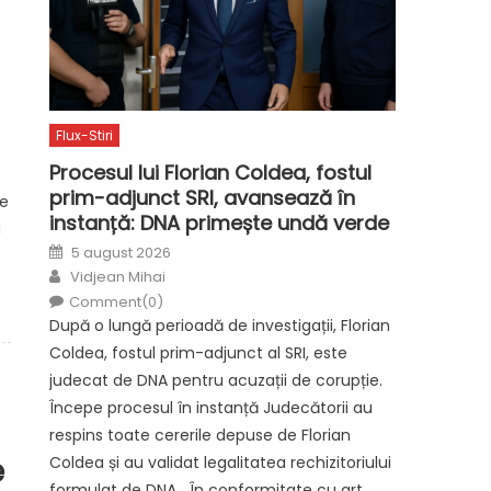
Flux-Stiri
Procesul lui Florian Coldea, fostul
prim-adjunct SRI, avansează în
re
instanță: DNA primește undă verde
u
Posted
5 august 2026
on
Author
Vidjean Mihai
Comment(0)
După o lungă perioadă de investigații, Florian
Coldea, fostul prim-adjunct al SRI, este
judecat de DNA pentru acuzații de corupție.
Începe procesul în instanță Judecătorii au
respins toate cererile depuse de Florian
e
Coldea și au validat legalitatea rechizitoriului
formulat de DNA. „În conformitate cu art.