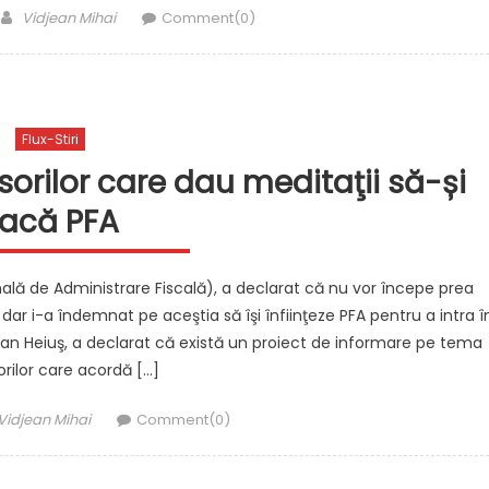
Author
Vidjean Mihai
Comment(0)
Flux-Stiri
sorilor care dau meditaţii să-și
facă PFA
ală de Administrare Fiscală), a declarat că nu vor începe prea
dar i-a îndemnat pe aceştia să îşi înfiinţeze PFA pentru a intra î
ucian Heiuş, a declarat că există un proiect de informare pe tema
rilor care acordă […]
Author
Vidjean Mihai
Comment(0)