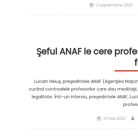
Posted
3 septembrie 2022
on
Şeful ANAF le cere profe
Lucian Heiuş, preşedintele ANAF (Agenţiea Naţion
curând controalele profesorilor care dau meditaţii, 
legalitate. Într-un interviu, preşedintele ANAF, L
profeso
Posted
21 mai 2022
on