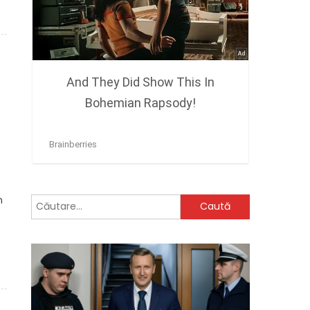
n
Caută
după: