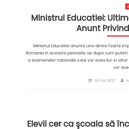
S
Ministrul Educatiei: Ulti
Anunt Privind 
Ministrul Educatiei anunta una dintre foarte im
Romania in aceasta perioada, iar dupa cum puteti 
a examenelor nationale care vor avea loc in viito
vor avea
Posted
A
16 mai 2022
M
on
Elevii cer ca şcoala să în