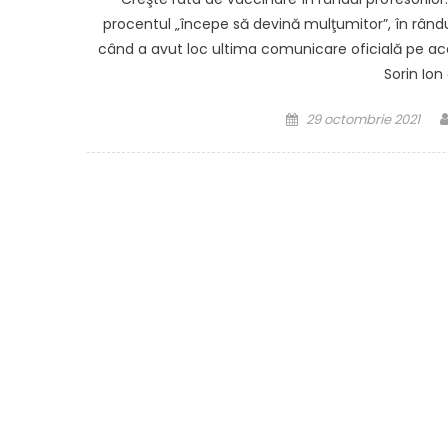
procentul „începe să devină mulţumitor”, în rându
când a avut loc ultima comunicare oficială pe ac
Sorin Ion
Posted
29 octombrie 2021
on