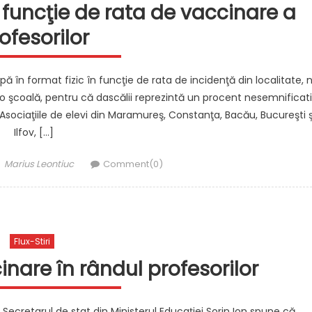
n funcţie de rata de vaccinare a
ofesorilor
pă în format fizic în funcţie de rata de incidenţă din localitate, 
r-o şcoală, pentru că dascălii reprezintă un procent nesemnificat
 Asociaţiile de elevi din Maramureş, Constanţa, Bacău, Bucureşti ş
Ilfov, […]
Author
Marius Leontiuc
Comment(0)
Flux-Stiri
inare în rândul profesorilor
 Secretarul de stat din Ministerul Educaţiei Sorin Ion spune că