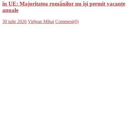
în UE: Majoritatea românilor nu își permit vacanțe
anuale
Posted
Author
30 iulie 2026
Vidjean Mihai
Comment(0)
on