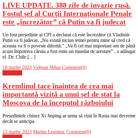
LIVE UPDATE. 388 zile de invazie rusă.
Fostul șef al Curții Internaționale Penale
este „încrezător” că Putin va fi judecat
Un fost președinte al CPI a declarat că este încrezător că Vladimir
Putin va fi judecat. „Nu există niciun temei pentru mine să cred că
aceasta va fi o poveste diferită.” „Va fi cel mai important om de până
acum împotriva căruia a fost emis un mandat de arestare” , a adăugat
el. Dr. Chile […]
Posted
Author
18 martie 2023
Vidjean Mihai
Comment(0)
on
Știri Flash
Kremlinul tace înaintea de cea mai
importantă vizită a unui șef de stat la
Moscova de la începutul războiului
Președintele chinez Xi Jinping ar urma să vină în Rusia mai devreme
decât se anticipa.
Posted
Author
13 martie 2023
Marius Leontiuc
Comment(0)
on
Știri Flash