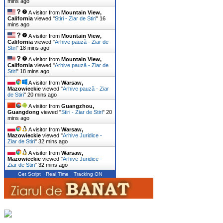
mins ago
A visitor from
Mountain View,
California
viewed "
Stiri - Ziar de Stiri
"
16
mins ago
A visitor from
Mountain View,
California
viewed "
Arhive pauză - Ziar de
Stiri
"
18 mins ago
A visitor from
Mountain View,
California
viewed "
Arhive pauză - Ziar de
Stiri
"
18 mins ago
A visitor from
Warsaw,
Mazowieckie
viewed "
Arhive pauză - Ziar
de Stiri
"
20 mins ago
A visitor from
Guangzhou,
Guangdong
viewed "
Stiri - Ziar de Stiri
"
20
mins ago
A visitor from
Warsaw,
Mazowieckie
viewed "
Arhive Juridice -
Ziar de Stiri
"
32 mins ago
A visitor from
Warsaw,
Mazowieckie
viewed "
Arhive Juridice -
Ziar de Stiri
"
32 mins ago
Get Script
Real Time
Tracking ON