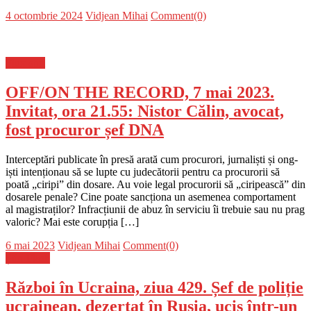
Posted
Author
4 octombrie 2024
Vidjean Mihai
Comment(0)
on
Flux-stiri
OFF/ON THE RECORD, 7 mai 2023.
Invitat, ora 21.55: Nistor Călin, avocat,
fost procuror șef DNA
Interceptări publicate în presă arată cum procurori, jurnaliști și ong-
iști intenționau să se lupte cu judecătorii pentru ca procurorii să
poată „ciripi” din dosare. Au voie legal procurorii să „ciripească” din
dosarele penale? Cine poate sancționa un asemenea comportament
al magistraților? Infracțiunii de abuz în serviciu îi trebuie sau nu prag
valoric? Mai este corupția […]
Posted
Author
6 mai 2023
Vidjean Mihai
Comment(0)
on
Știri Flash
Război în Ucraina, ziua 429. Șef de poliție
ucrainean, dezertat în Rusia, ucis într-un