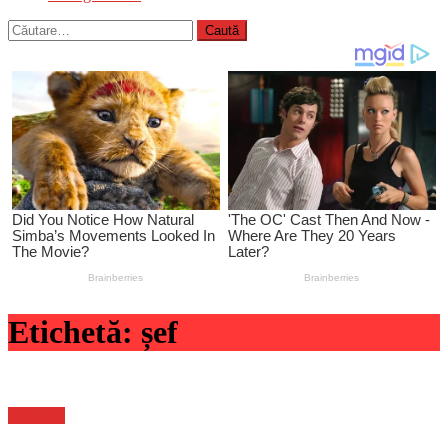
Caută
după:
Etichetă:
șef
Flux-stiri