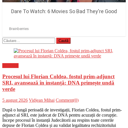
Caută
după:
Flux-stiri
Procesul lui Florian Coldea, fostul prim-adjunct
SRI, avansează în instanță: DNA primește undă
verde
Posted
Author
5 august 2026
Vidjean Mihai
Comment(0)
on
După o lungă perioadă de investigații, Florian Coldea, fostul prim-
adjunct al SRI, este judecat de DNA pentru acuzații de corupție.
Începe procesul în instanță Judecătorii au respins toate cererile
depuse de Florian Coldea și au validat legalitatea rechizitoriului