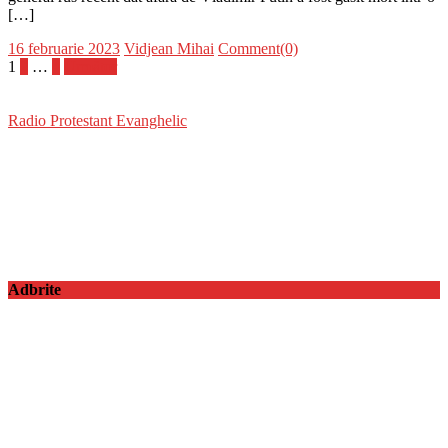
[…]
Posted
Author
16 februarie 2023
Vidjean Mihai
Comment(0)
on
Paginație
1
2
…
4
Următor
articole
Radio Protestant Evanghelic
Adbrite