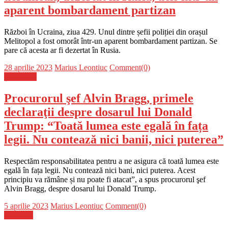
aparent bombardament partizan
Război în Ucraina, ziua 429. Unul dintre șefii poliției din orașul
Melitopol a fost omorât într-un aparent bombardament partizan. Se
pare că acesta ar fi dezertat în Rusia.
Posted
Author
28 aprilie 2023
Marius Leontiuc
Comment(0)
on
Știri Flash
Procurorul şef Alvin Bragg, primele
declaraţii despre dosarul lui Donald
Trump: “Toată lumea este egală în fața
legii. Nu contează nici banii, nici puterea”
Respectăm responsabilitatea pentru a ne asigura că toată lumea este
egală în fața legii. Nu contează nici bani, nici puterea. Acest
principiu va rămâne și nu poate fi atacat”, a spus procurorul şef
Alvin Bragg, despre dosarul lui Donald Trump.
Posted
Author
5 aprilie 2023
Marius Leontiuc
Comment(0)
on
Flux-stiri