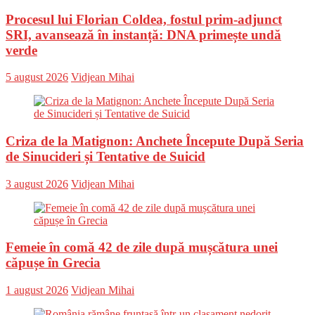
Procesul lui Florian Coldea, fostul prim-adjunct
SRI, avansează în instanță: DNA primește undă
verde
Posted
Author
5 august 2026
Vidjean Mihai
on
Criza de la Matignon: Anchete Începute După Seria
de Sinucideri și Tentative de Suicid
Posted
Author
3 august 2026
Vidjean Mihai
on
Femeie în comă 42 de zile după mușcătura unei
căpușe în Grecia
Posted
Author
1 august 2026
Vidjean Mihai
on