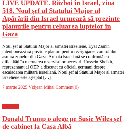
LIVE UPDATE. Război în Israel, ziua
518. Noul șef al Statului Major al
Apărării din Israel urmează să prezinte
planurile pentru reluarea luptelor în
Gaza
Noul șef al Statului Major al armatei israeliene, Eyal Zamir,
intenționează să prezinte planuri pentru recâștigarea controlului
asupra zonelor din Gaza. Armata israeliană se confruntă cu
dificultăți în recrutarea rezerviștilor necesari. Hussein Sheikh,
reprezentant al OEP, a discutat cu oficiali germani despre
escaladarea militară israeliană. Noul șef al Statului Major al armatei
israeliene este așteptat […]
Posted
Author
7 martie 2025
Vidjean Mihai
Comment(0)
on
Flux-stiri
Donald Trump o alege pe Susie Wiles șef
de cabinet la Casa Albă