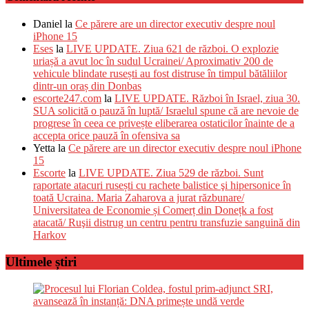
Daniel
la
Ce părere are un director executiv despre noul
iPhone 15
Eses
la
LIVE UPDATE. Ziua 621 de război. O explozie
uriașă a avut loc în sudul Ucrainei/ Aproximativ 200 de
vehicule blindate rusești au fost distruse în timpul bătăliilor
dintr-un oraș din Donbas
escorte247.com
la
LIVE UPDATE. Război în Israel, ziua 30.
SUA solicită o pauză în luptă/ Israelul spune că are nevoie de
progrese în ceea ce privește eliberarea ostaticilor înainte de a
accepta orice pauză în ofensiva sa
Yetta
la
Ce părere are un director executiv despre noul iPhone
15
Escorte
la
LIVE UPDATE. Ziua 529 de război. Sunt
raportate atacuri rusești cu rachete balistice şi hipersonice în
toată Ucraina. Maria Zaharova a jurat răzbunare/
Universitatea de Economie și Comerț din Donețk a fost
atacată/ Ruşii distrug un centru pentru transfuzie sanguină din
Harkov
Ultimele știri