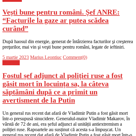
Veşti bune pentru români. Şef ANRE:
“Facturile la gaze ar putea scădea
curând”
După haosul din energie, generat de întârzierea facturilor şi creşterea
preţurilor, mai vin şi veşti bune pentru români, legate de ieftiniri.
Posted
Author
5 martie 2023
Marius Leontiuc
Comment(0)
on
Flux-stiri
Fostul șef adjunct al poliției ruse a fost
găsit mort în locuința sa, la câteva
săptămâni după ce a primit un
avertisment de la Putin
Un general rus recent dat afară de Vladimir Putin a fost găsit mort
într-o presupusă sinucidere. Generalul-maior Vladimir Makarov, în
vârstă de 72 de ani, era șeful adjunct al unității antiextremism a
poliției ruse. Rapoartele au susținut că acesta s-a împușcat. Un
general rus recent dat afară de Vladimir Putin a fost găsit mort într-o