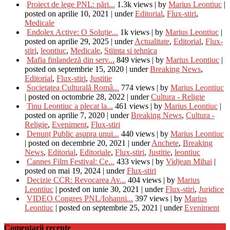
Proiect de lege PNL: pări...
1.3k views
|
by
Marius Leontiuc
|
posted on aprilie 10, 2021
|
under
Editorial
,
Flux-stiri
,
Medicale
Endolex Active: O Soluție...
1k views
|
by
Marius Leontiuc
|
posted on aprilie 29, 2025
|
under
Actualitate
,
Editorial
,
Flux-
stiri
,
leontiuc
,
Medicale
,
Stiinta si tehnica
Mafia finlandeză din serv...
849 views
|
by
Marius Leontiuc
|
posted on septembrie 15, 2020
|
under
Breaking News
,
Editorial
,
Flux-stiri
,
Justitie
Societatea Culturală Româ...
774 views
|
by
Marius Leontiuc
|
posted on octombrie 28, 2022
|
under
Cultura - Religie
Tinu Leontiuc a plecat la...
461 views
|
by
Marius Leontiuc
|
posted on aprilie 7, 2020
|
under
Breaking News
,
Cultura -
Religie
,
Eveniment
,
Flux-stiri
Denunț Public asupra unui...
440 views
|
by
Marius Leontiuc
|
posted on decembrie 20, 2021
|
under
Anchete
,
Breaking
News
,
Editorial
,
Editoriale
,
Flux-stiri
,
Justitie
,
leontiuc
Cannes Film Festival: Ce...
433 views
|
by
Vidjean Mihai
|
posted on mai 19, 2024
|
under
Flux-stiri
Decizie CCR: Revocarea Av...
404 views
|
by
Marius
Leontiuc
|
posted on iunie 30, 2021
|
under
Flux-stiri
,
Juridice
VIDEO Congres PNL/Iohanni...
397 views
|
by
Marius
Leontiuc
|
posted on septembrie 25, 2021
|
under
Eveniment
Comentarii recente