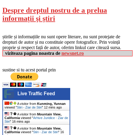
Despre dreptul nostru de a prelua
informații şi ştiri
știrile și informațiile nu sunt opere literare, nu sunt protejate de
drepturi de autor și nu constituie opere fotografice. Prin voință
proprie și respect față de autor, oferim linkul care citează sursa.
viziteaza pagina noastra de
newsnet.ro
sustine si tu acest portal prin
Live Traffic Feed
A visitor from
Kunming, Yunnan
viewed "
Stiri - Ziar de Stiri
"
12 mins ago
A visitor from
Mountain View,
California
viewed "
Arhive Juridice - Ziar de
Stiri
"
16 mins ago
A visitor from
Mountain View,
California
viewed "
Stiri - Ziar de Stiri
"
16