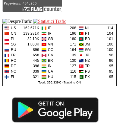
US
162.671K
IE
208
NL
114
CN
139.281K
IR
196
PT
104
PL
32.19K
GB
180
BD
101
SG
1.803K
VN
171
JM
100
RU
896
CO
164
GM
100
FR
658
CA
139
JP
98
RO
445
BR
130
NZ
96
DE
396
IN
127
TR
95
NO
339
UA
116
PS
95
FI
321
HU
115
PK
95
Total: 350.339K
-
Tracking ON