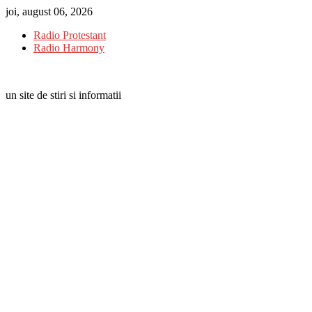
Skip
joi, august 06, 2026
to
Radio Protestant
content
Radio Harmony
un site de stiri si informatii