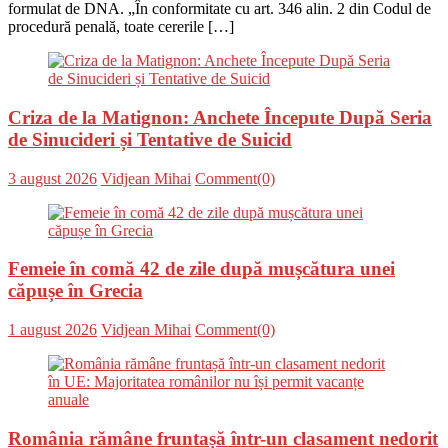
formulat de DNA. „În conformitate cu art. 346 alin. 2 din Codul de
procedură penală, toate cererile […]
Criza de la Matignon: Anchete Începute După Seria
de Sinucideri și Tentative de Suicid
Posted
Author
3 august 2026
Vidjean Mihai
Comment(0)
on
Femeie în comă 42 de zile după mușcătura unei
căpușe în Grecia
Posted
Author
1 august 2026
Vidjean Mihai
Comment(0)
on
România rămâne fruntașă într-un clasament nedorit