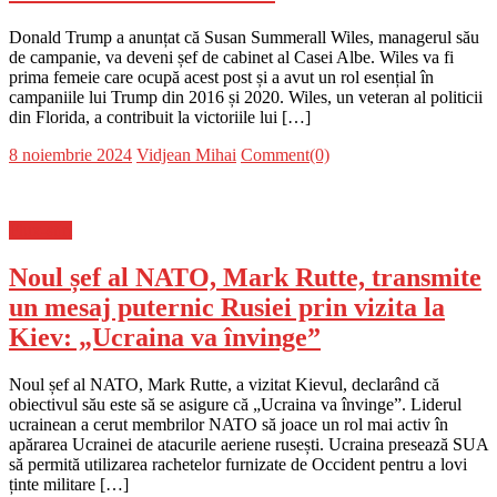
Donald Trump a anunțat că Susan Summerall Wiles, managerul său
de campanie, va deveni șef de cabinet al Casei Albe. Wiles va fi
prima femeie care ocupă acest post și a avut un rol esențial în
campaniile lui Trump din 2016 și 2020. Wiles, un veteran al politicii
din Florida, a contribuit la victoriile lui […]
Posted
Author
8 noiembrie 2024
Vidjean Mihai
Comment(0)
on
Flux-stiri
Noul șef al NATO, Mark Rutte, transmite
un mesaj puternic Rusiei prin vizita la
Kiev: „Ucraina va învinge”
Noul șef al NATO, Mark Rutte, a vizitat Kievul, declarând că
obiectivul său este să se asigure că „Ucraina va învinge”. Liderul
ucrainean a cerut membrilor NATO să joace un rol mai activ în
apărarea Ucrainei de atacurile aeriene rusești. Ucraina presează SUA
să permită utilizarea rachetelor furnizate de Occident pentru a lovi
ținte militare […]