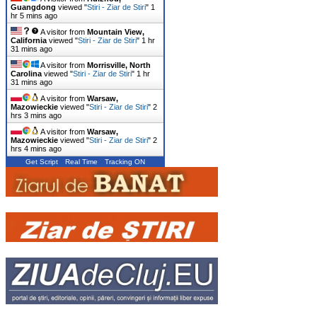
Guangdong
viewed "
Stiri - Ziar de Stiri
"
1
hr 5 mins ago
A visitor from
Mountain View,
California
viewed "
Stiri - Ziar de Stiri
"
1 hr
31 mins ago
A visitor from
Morrisville, North
Carolina
viewed "
Stiri - Ziar de Stiri
"
1 hr
31 mins ago
A visitor from
Warsaw,
Mazowieckie
viewed "
Stiri - Ziar de Stiri
"
2
hrs 3 mins ago
A visitor from
Warsaw,
Mazowieckie
viewed "
Stiri - Ziar de Stiri
"
2
hrs 4 mins ago
Get Script
Real Time
Tracking ON