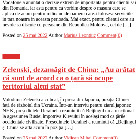
Vodafone a anuntat o decizie extrem de importanta pentru clientii sai
din Romania, iar asta pentru ca vorbim despre o masura care se
aplica de acum pentru milioane de oameni care-i folosesc serviciile
in tara noastra in aceasta perioada. Mai exact, pentru clientii care au
nevoie sa discute cu persoane din Republica Moldova, cei de […]
Posted on
25 mai 2022
Author
Marius Leontiuc
Comment(0)
Flux-stiri
Zelenski, dezamăgit de China: „Au arătat
că sunt de acord ca o țară să ocupe
teritoriul altui stat”
Volodimir Zelenski a criticat, în presa din Japonia, poziția Chinei
față de războiul din Ucraina. Într-un interviu pentru ziarul japonez
NHK, președintele Ucrainei a reamintit că Beijingul nu a reacționat
la agresiunea Rusiei împotriva Kievului în același mod ca țările
occidentale civilizate. Președintele Ucrainei a reamintit că „Beijingul
și China se află acum în poziția […]
Posted on
25 mai 2022
Author
Vidjean Mihai
Comment(0)