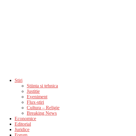
Stiri
Stiinta si tehnica
Justitie
Eveniment
Flux-stiri
Cultura – Religie
Breaking News
Economice
Editorial
Juridice
Forum