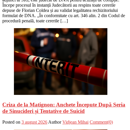
Începe procesul în instanță Judecătorii au respins toate cererile
depuse de Florian Coldea și au validat legalitatea rechizitoriului
formulat de DNA. „În conformitate cu art. 346 alin. 2 din Codul de
procedură penală, toate cererile […]
Criza de la Matignon: Anchete Începute După Seria
de Sinucideri și Tentative de Suicid
Posted on
3 august 2026
Author
Vidjean Mihai
Comment(0)