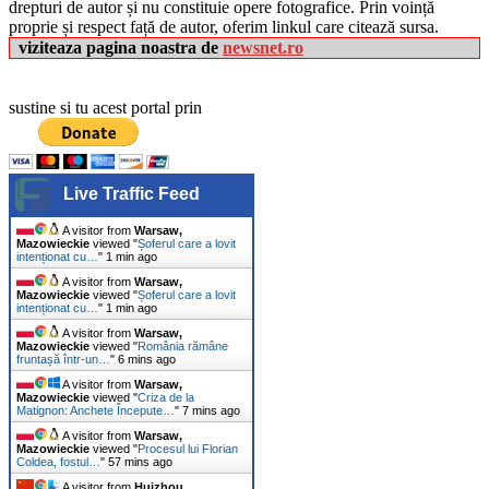
drepturi de autor și nu constituie opere fotografice. Prin voință
proprie și respect față de autor, oferim linkul care citează sursa.
viziteaza pagina noastra de
newsnet.ro
sustine si tu acest portal prin
Live Traffic Feed
A visitor from
Warsaw,
Mazowieckie
viewed "
Șoferul care a lovit
intenționat cu…
"
1 min ago
A visitor from
Warsaw,
Mazowieckie
viewed "
Șoferul care a lovit
intenționat cu…
"
1 min ago
A visitor from
Warsaw,
Mazowieckie
viewed "
România rămâne
fruntașă într-un…
"
6 mins ago
A visitor from
Warsaw,
Mazowieckie
viewed "
Criza de la
Matignon: Anchete Începute…
"
7 mins ago
A visitor from
Warsaw,
Mazowieckie
viewed "
Procesul lui Florian
Coldea, fostul…
"
57 mins ago
A visitor from
Huizhou,