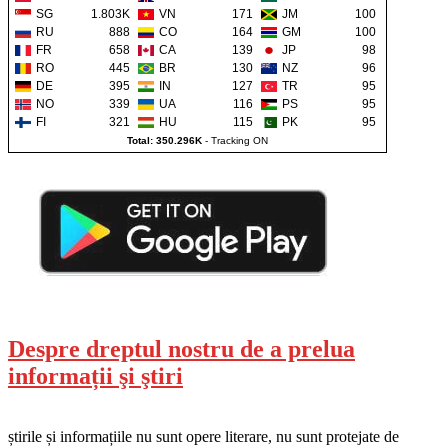
SG
1.803K
VN
171
JM
100
RU
888
CO
164
GM
100
FR
658
CA
139
JP
98
RO
445
BR
130
NZ
96
DE
395
IN
127
TR
95
NO
339
UA
116
PS
95
FI
321
HU
115
PK
95
Total: 350.296K
-
Tracking ON
Despre dreptul nostru de a prelua
informații şi ştiri
știrile și informațiile nu sunt opere literare, nu sunt protejate de