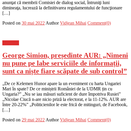
anunţat că membrii Comisiei de dialog social, întruniţi luni
dimineaţa, lucrează la definitivarea regulamentului de funcţionare
[…]
Posted on
30 mai 2022
Author
Vidjean Mihai
Comment(0)
Flux-stiri
George Simion, președinte AUR: „Nimeni
nu pune pe labe serviciile de informații,
sunt ca niște fiare scăpate de sub control”
„De ce Kelemen Hunor apare la un eveniment cu harta Ungariei
Mari în spate? De ce miniștrii României de la UDMR țin cu
Ungaria?” „Nu se iau măsuri suficient de dure împotriva Rusiei”
„Nicolae Ciucă n-are nicio priză la electorat, e la 11-12%. AUR are
între 20-22%” „Politicienilor le este frică de mitinguri, de Facebook,
[…]
Posted on
29 mai 2022
Author
Vidjean Mihai
Comment(0)