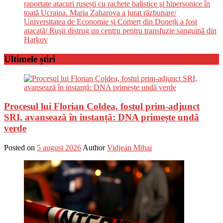
raportate atacuri rusești cu rachete balistice şi hipersonice în
toată Ucraina. Maria Zaharova a jurat răzbunare/
Universitatea de Economie și Comerț din Donețk a fost
atacată/ Ruşii distrug un centru pentru transfuzie sanguină din
Harkov
Ultimele știri
Procesul lui Florian Coldea, fostul prim-adjunct
SRI, avansează în instanță: DNA primește undă
verde
Posted on
5 august 2026
Author
Vidjean Mihai