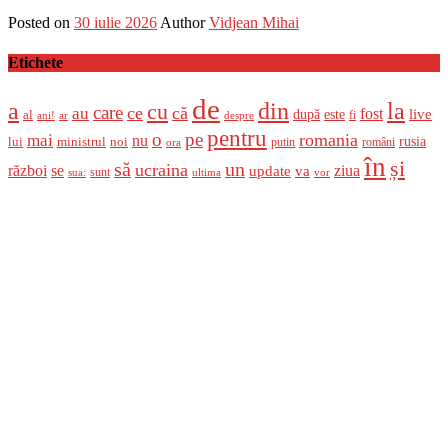
Posted on
30 iulie 2026
Author
Vidjean Mihai
Etichete
de
a
din
la
cu
care
ce
că
au
fost
live
după
este
al
fi
ani!
ar
despre
pentru
o
pe
romania
mai
nu
ministrul
rusia
lui
noi
români
putin
ora
în
și
un
să
ucraina
război
se
update
ziua
va
sunt
sua:
ultima
vor