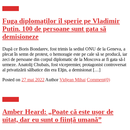
Flux-stiri
Fuga diplomaţilor îl sperie pe Vladimir
Putin. 100 de persoane sunt gata să
demisioneze
După ce Boris Bondarev, fost trimis la sediul ONU de la Geneva, a
plecat în semn de protest, o hemoragie este pe cale să se producă, iar
zeci de persoane din corpul diplomatic de la Moscova ar fi gata să-l
urmeze. Anatolij Chubais, fost vicepremier, protagonist controversat
al privatizării sălbatice din era Elţin, a demisionat […]
Posted on
27 mai 2022
Author
Vidjean Mihai
Comment(0)
Flux-stiri
Amber Heard: „Poate că este ușor de
uitat, dar eu sunt o ființă umană”