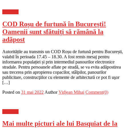
Flux-stiri
COD Roșu de furtună în București!
Oamenii sunt sfătuiți să rămână la
adăpost
Autoritățile au transmis un COD Roșu de furtună pentru București,
valabil în perioada 17.45 – 18.30. A fost remis mesaj pentru
informarea populației și prin intermediul panourilor electronice
stradale. Pentru persoanele aflate pe stradă, se va evita adăpostirea
sau trecerea prin apropierea copacilor, stâlpilor, panourilor
publicitare, construcţiilor cu elemente de arhitectură ce pot fi uşor
[…]
Posted on
31 mai 2022
Author
Vidjean Mihai
Comment(0)
Flux-stiri
Mai multe picturi ale lui Basquiat de la