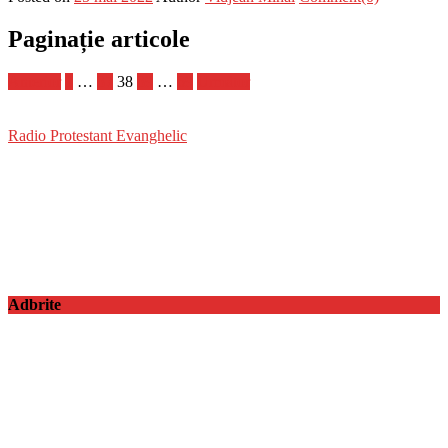
Paginație articole
Anterior
1
…
37
38
39
…
69
Următor
Radio Protestant Evanghelic
Adbrite