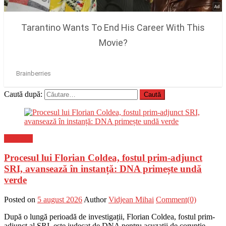
Caută după:
Flux-stiri
Procesul lui Florian Coldea, fostul prim-adjunct
SRI, avansează în instanță: DNA primește undă
verde
Posted on
5 august 2026
Author
Vidjean Mihai
Comment(0)
După o lungă perioadă de investigații, Florian Coldea, fostul prim-
adjunct al SRI, este judecat de DNA pentru acuzații de corupție.