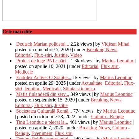
Cele mai citite
Deutsch Marian polițistul...
2.2k views
|
by
Vidjean Mihai
|
posted on noiembrie 5, 2020
|
under
Breaking News
,
Editorial
,
Flux-stiri
,
Justitie
,
Video
Proiect de lege PNL: pări...
1.3k views
|
by
Marius Leontiuc
|
posted on aprilie 10, 2021
|
under
Editorial
,
Flux-stiri
,
Medicale
Endolex Active: O Soluție...
1k views
|
by
Marius Leontiuc
|
posted on aprilie 29, 2025
|
under
Actualitate
,
Editorial
,
Flux-
stiri
,
leontiuc
,
Medicale
,
Stiinta si tehnica
Mafia finlandeză din serv...
849 views
|
by
Marius Leontiuc
|
posted on septembrie 15, 2020
|
under
Breaking News
,
Editorial
,
Flux-stiri
,
Justitie
Societatea Culturală Româ...
774 views
|
by
Marius Leontiuc
|
posted on octombrie 28, 2022
|
under
Cultura - Religie
Tinu Leontiuc a plecat la...
461 views
|
by
Marius Leontiuc
|
posted on aprilie 7, 2020
|
under
Breaking News
,
Cultura -
Religie
,
Eveniment
,
Flux-stiri
Denunț Public asupra unui...
440 views
|
by
Marius Leontiuc