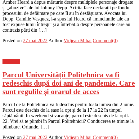
Amber Heard a depus mărturie despre multiplele personaje drogate
și „abuzive” ale lui Johnny Depp. Actrița face declarații pe fondul
procesului de defăimare pe care îl au în desfășurare. Avocata lui
Depp, Camille Vasquez, i-a spus lui Heard că „minciunile tale au
fost expuse lumii întregi” și a întrebat-o despre persoanele care au
contrazis părți din […]
Posted on
27 mai 2022
Author
Vidjean Mihai
Comment(0)
Flux-stiri
Parcul Universității Politehnica va fi
redeschis după doi ani de pandemie. Care
sunt regulile și orarul de acces
Parcul de la Politehnica va fi deschis pentru toată lumea din 2 iunie.
Parcul este deschis de la șase la opt și de la 17 la 22 în timpul
săptămânii. În weekend și vacanțe, parcul este deschis de la opt la
22. Vrei să te plimbi în Parcul Politehnicii? Conducerea te trimite la
plimbare. Oriunde, […]
Posted on
27 mai 2022
Author
Vidjean Mihai
Comment(0)