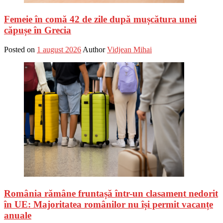
Femeie în comă 42 de zile după mușcătura unei
căpușe în Grecia
Posted on
1 august 2026
Author
Vidjean Mihai
România rămâne fruntașă într-un clasament nedorit
în UE: Majoritatea românilor nu își permit vacanțe
anuale