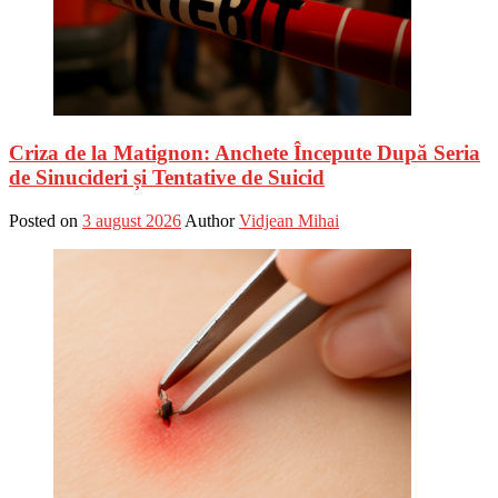
Criza de la Matignon: Anchete Începute După Seria
de Sinucideri și Tentative de Suicid
Posted on
3 august 2026
Author
Vidjean Mihai