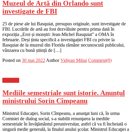
Muzeul de Artă din Orlando sunt
investigate de FBI
25 de piese ale lui Basquiat, presupus originale, sunt investigate de
FBI. Lucrările de artă au fost dezvăluite pentru prima dată în
expoziția „Eroi și monștri: Jean-Michel Basquiat” a OMA în
februarie. Deși ținta specifică a investigației FBI cu privire la
Basquiat de la muzeul din Florida rămâne necunoscută publicului,
vânzarea cu bună știință de […]
Posted on
30 mai 2022
Author
Vidjean Mihai
Comment(0)
Flux-stiri
Mediile semestriale sunt istorie. Anunțul
ministrului Sorin Cîmpeanu
Ministrul Educaţiei, Sorin Cîmpeanu, a anunţat luni că, în urma
Comisiei de dialog social, s-a stabilit renunţarea la mediile
semestriale în învăţământul preuniversitar, astfel că va fi încheiată o
singură medie generală, la finalul anului şcolar. Ministrul Educaţiei a