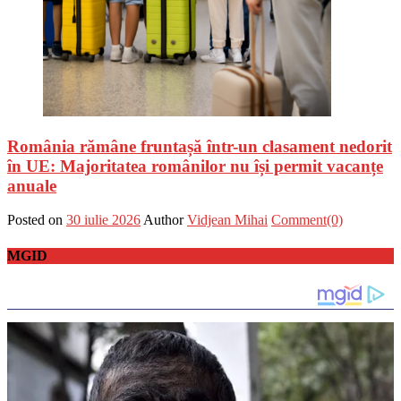
România rămâne fruntașă într-un clasament nedorit
în UE: Majoritatea românilor nu își permit vacanțe
anuale
Posted on
30 iulie 2026
Author
Vidjean Mihai
Comment(0)
MGID