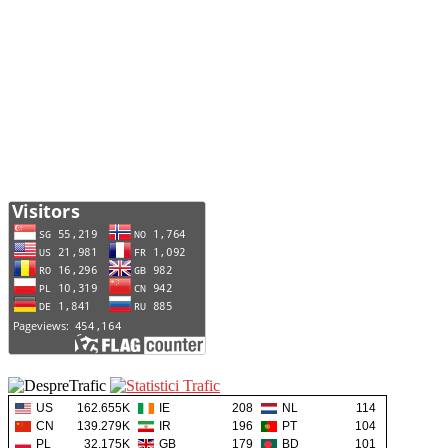
US
162.655K
IE
208
NL
114
CN
139.279K
IR
196
PT
104
PL
32.175K
GB
179
BD
101