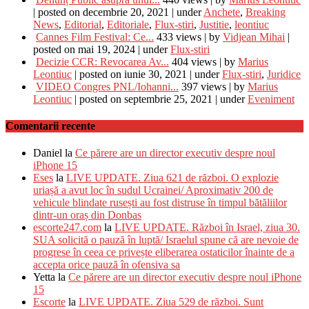
|
posted on decembrie 20, 2021
|
under
Anchete
,
Breaking
News
,
Editorial
,
Editoriale
,
Flux-stiri
,
Justitie
,
leontiuc
Cannes Film Festival: Ce...
433 views
|
by
Vidjean Mihai
|
posted on mai 19, 2024
|
under
Flux-stiri
Decizie CCR: Revocarea Av...
404 views
|
by
Marius
Leontiuc
|
posted on iunie 30, 2021
|
under
Flux-stiri
,
Juridice
VIDEO Congres PNL/Iohanni...
397 views
|
by
Marius
Leontiuc
|
posted on septembrie 25, 2021
|
under
Eveniment
Comentarii recente
Daniel
la
Ce părere are un director executiv despre noul
iPhone 15
Eses
la
LIVE UPDATE. Ziua 621 de război. O explozie
uriașă a avut loc în sudul Ucrainei/ Aproximativ 200 de
vehicule blindate rusești au fost distruse în timpul bătăliilor
dintr-un oraș din Donbas
escorte247.com
la
LIVE UPDATE. Război în Israel, ziua 30.
SUA solicită o pauză în luptă/ Israelul spune că are nevoie de
progrese în ceea ce privește eliberarea ostaticilor înainte de a
accepta orice pauză în ofensiva sa
Yetta
la
Ce părere are un director executiv despre noul iPhone
15
Escorte
la
LIVE UPDATE. Ziua 529 de război. Sunt