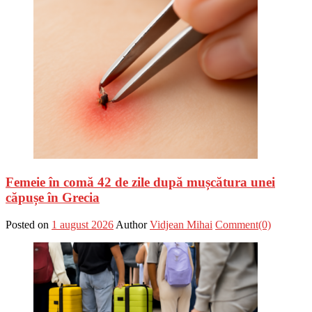
Femeie în comă 42 de zile după mușcătura unei
căpușe în Grecia
Posted on
1 august 2026
Author
Vidjean Mihai
Comment(0)