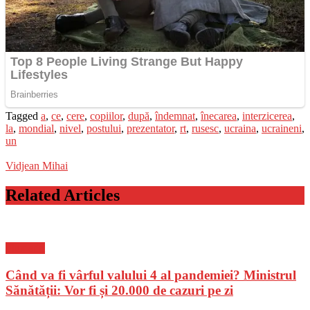
Tagged
a
,
ce
,
cere
,
copiilor
,
după
,
îndemnat
,
înecarea
,
interzicerea
,
la
,
mondial
,
nivel
,
postului
,
prezentator
,
rt
,
rusesc
,
ucraina
,
ucraineni
,
un
Vidjean Mihai
Related Articles
Flux-stiri
Când va fi vârful valului 4 al pandemiei? Ministrul
Sănătății: Vor fi și 20.000 de cazuri pe zi