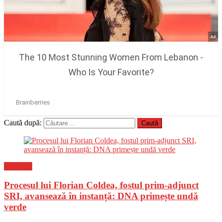
Caută după:
Flux-stiri
Procesul lui Florian Coldea, fostul prim-adjunct
SRI, avansează în instanță: DNA primește undă
verde