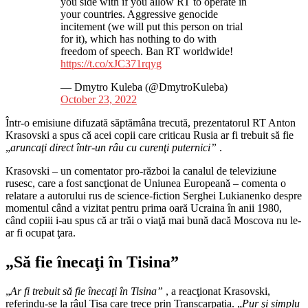
you side with if you allow RT to operate in
your countries. Aggressive genocide
incitement (we will put this person on trial
for it), which has nothing to do with
freedom of speech. Ban RT worldwide!
https://t.co/xJC371rqyg
— Dmytro Kuleba (@DmytroKuleba)
October 23, 2022
Într-o emisiune difuzată săptămâna trecută, prezentatorul RT Anton
Krasovski a spus că acei copii care criticau Rusia ar fi trebuit să fie
„
aruncaţi direct într-un râu cu curenţi puternici”
.
Krasovski – un comentator pro-război la canalul de televiziune
rusesc, care a fost sancţionat de Uniunea Europeană – comenta o
relatare a autorului rus de science-fiction Serghei Lukianenko despre
momentul când a vizitat pentru prima oară Ucraina în anii 1980,
când copiii i-au spus că ar trăi o viaţă mai bună dacă Moscova nu le-
ar fi ocupat ţara.
„Să fie înecaţi în Tisina”
„
Ar fi trebuit să fie înecaţi în Tisina”
, a reacţionat Krasovski,
referindu-se la râul Tisa care trece prin Transcarpatia. „
Pur şi simplu