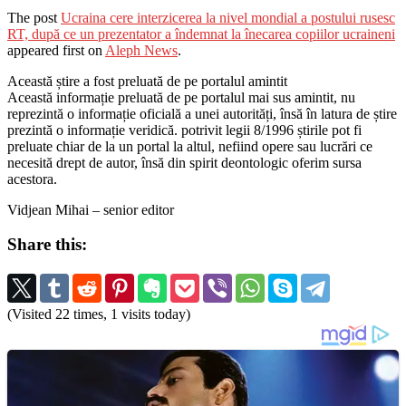
The post
Ucraina cere interzicerea la nivel mondial a postului rusesc
RT, după ce un prezentator a îndemnat la înecarea copiilor ucraineni
appeared first on
Aleph News
.
Această știre a fost preluată de pe portalul amintit
Această informație preluată de pe portalul mai sus amintit, nu
reprezintă o informație oficială a unei autorități, însă în latura de știre
prezintă o informație veridică. potrivit legii 8/1996 știrile pot fi
preluate chiar de la un portal la altul, nefiind opere sau lucrări ce
necesită drept de autor, însă din spirit deontologic oferim sursa
acestora.
Vidjean Mihai – senior editor
Share this:
(Visited 22 times, 1 visits today)