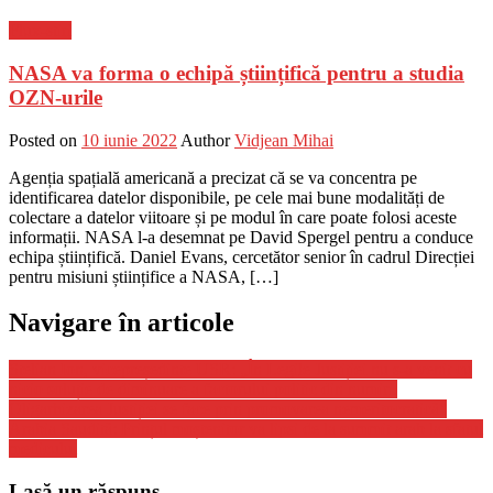
Flux-stiri
NASA va forma o echipă științifică pentru a studia
OZN-urile
Posted on
10 iunie 2022
Author
Vidjean Mihai
Agenția spațială americană a precizat că se va concentra pe
identificarea datelor disponibile, pe cele mai bune modalități de
colectare a datelor viitoare și pe modul în care poate folosi aceste
informații. NASA l-a desemnat pe David Spergel pentru a conduce
echipa științifică. Daniel Evans, cercetător senior în cadrul Direcției
pentru misiuni științifice a NASA, […]
Navigare în articole
Stelian Ion, vicepreședinte USR: „În Legile Justiției nu s-a venit cu
nicio soluție de diminuare a factorului politic din numiri.
Oligarhizarea Justiției se face prin promovarea nemeritocratică”
Arabia Saudită: Prințul moștenitor va lipsi de la summit arab la sfatul
medicului
Lasă un răspuns