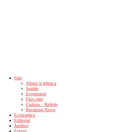
Stiri
Stiinta si tehnica
Justitie
Eveniment
Flux-stiri
Cultura – Religie
Breaking News
Economice
Editorial
Juridice
Forum