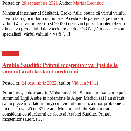
Posted on
29 septembrie 2021
Author
Marius Leontiuc
Ministrul interimar al Sănătății, Cseke Atila, spune că vârful valului
4 va fi la mijlocul lunii octombrie. Acesta e de părere că pe durata
valului 4 se vor înregistra şi 20.000 de cazuri pe zi. Problemele vin
din cauza procentului de vaccinare de doar 33%. „Din ceea ce spun
specialiștii, vârful valului 4 va fi […]
Flux-stiri
Arabia Saudită: Prințul moștenitor va lipsi de la
summit arab la sfatul medicului
Posted on
24 octombrie 2022
Author
Vidjean Mihai
Prinţul moştenitor saudit, Mohammed bin Salman, nu va participa la
summitul Ligii Arabe în noiembrie la Alger. Medicii săi l-au sfătuit
să nu plece în călătorii lungi cu avionul din cauza unor probleme la
urechi. În vârstă de 37 de ani, Mohammed bin Salman este
considerat conducătorul de facto al Arabiei Saudite. Prinţul
moştenitor saudit, […]