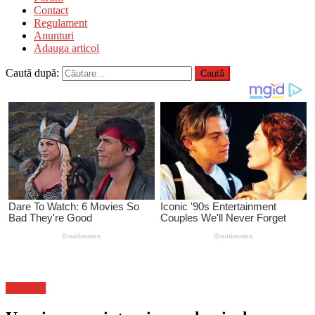
Contact
Regulament
Anunturi
Adauga articol
Caută după:
Flux-stiri