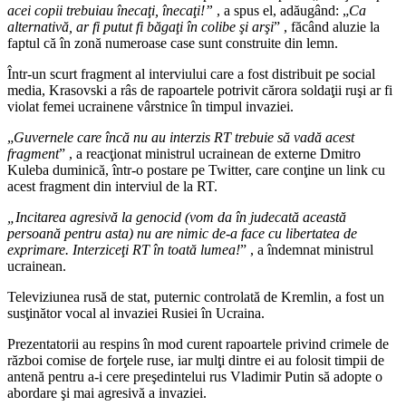
acei copii trebuiau înecaţi, înecaţi!”
, a spus el, adăugând: „
Ca
alternativă, ar fi putut fi băgaţi în colibe şi arşi
” , făcând aluzie la
faptul că în zonă numeroase case sunt construite din lemn.
Într-un scurt fragment al interviului care a fost distribuit pe social
media, Krasovski a râs de rapoartele potrivit cărora soldaţii ruşi ar fi
violat femei ucrainene vârstnice în timpul invaziei.
„
Guvernele care încă nu au interzis RT trebuie să vadă acest
fragment
” , a reacţionat ministrul ucrainean de externe Dmitro
Kuleba duminică, într-o postare pe Twitter, care conţine un link cu
acest fragment din interviul de la RT.
„Incitarea agresivă la genocid (vom da în judecată această
persoană pentru asta) nu are nimic de-a face cu libertatea de
exprimare. Interziceţi RT în toată lumea!
” , a îndemnat ministrul
ucrainean.
Televiziunea rusă de stat, puternic controlată de Kremlin, a fost un
susţinător vocal al invaziei Rusiei în Ucraina.
Prezentatorii au respins în mod curent rapoartele privind crimele de
război comise de forţele ruse, iar mulţi dintre ei au folosit timpii de
antenă pentru a-i cere preşedintelui rus Vladimir Putin să adopte o
abordare şi mai agresivă a invaziei.