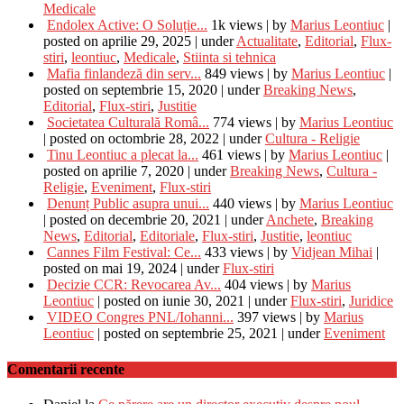
Medicale
Endolex Active: O Soluție...
1k views
|
by
Marius Leontiuc
|
posted on aprilie 29, 2025
|
under
Actualitate
,
Editorial
,
Flux-
stiri
,
leontiuc
,
Medicale
,
Stiinta si tehnica
Mafia finlandeză din serv...
849 views
|
by
Marius Leontiuc
|
posted on septembrie 15, 2020
|
under
Breaking News
,
Editorial
,
Flux-stiri
,
Justitie
Societatea Culturală Româ...
774 views
|
by
Marius Leontiuc
|
posted on octombrie 28, 2022
|
under
Cultura - Religie
Tinu Leontiuc a plecat la...
461 views
|
by
Marius Leontiuc
|
posted on aprilie 7, 2020
|
under
Breaking News
,
Cultura -
Religie
,
Eveniment
,
Flux-stiri
Denunț Public asupra unui...
440 views
|
by
Marius Leontiuc
|
posted on decembrie 20, 2021
|
under
Anchete
,
Breaking
News
,
Editorial
,
Editoriale
,
Flux-stiri
,
Justitie
,
leontiuc
Cannes Film Festival: Ce...
433 views
|
by
Vidjean Mihai
|
posted on mai 19, 2024
|
under
Flux-stiri
Decizie CCR: Revocarea Av...
404 views
|
by
Marius
Leontiuc
|
posted on iunie 30, 2021
|
under
Flux-stiri
,
Juridice
VIDEO Congres PNL/Iohanni...
397 views
|
by
Marius
Leontiuc
|
posted on septembrie 25, 2021
|
under
Eveniment
Comentarii recente