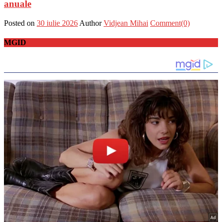
anuale
Posted on
30 iulie 2026
Author
Vidjean Mihai
Comment(0)
MGID