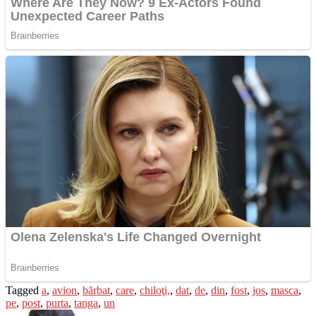
Tagged
a
,
avion
,
bărbat
,
care
,
chiloţi,
,
dat
,
de
,
din
,
fost
,
jos
,
masca
,
pe
,
post
,
purta
,
tanga
,
un