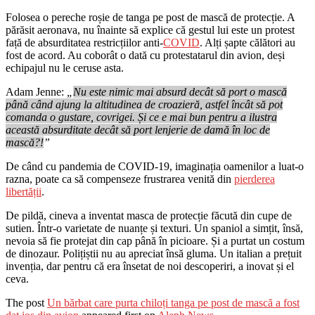
Folosea o pereche roșie de tanga pe post de mască de protecție. A
părăsit aeronava, nu înainte să explice că gestul lui este un protest
față de absurditatea restricțiilor anti-
COVID
. Alți șapte călători au
fost de acord. Au coborât o dată cu protestatarul din avion, deși
echipajul nu le ceruse asta.
Adam Jenne:
„
Nu este nimic mai absurd decât să port o mască
până când ajung la altitudinea de croazieră, astfel încât să pot
comanda o gustare, covrigei. Și ce e mai bun pentru a ilustra
această absurditate decât să port lenjerie de damă în loc de
mască?!
”
De când cu pandemia de COVID-19, imaginația oamenilor a luat-o
razna, poate ca să compenseze frustrarea venită din
pierderea
libertății
.
De pildă, cineva a inventat masca de protecție făcută din cupe de
sutien. Într-o varietate de nuanțe și texturi. Un spaniol a simțit, însă,
nevoia să fie protejat din cap până în picioare. Și a purtat un costum
de dinozaur. Polițiștii nu au apreciat însă gluma. Un italian a prețuit
invenția, dar pentru că era însetat de noi descoperiri, a inovat și el
ceva.
The post
Un bărbat care purta chiloți tanga pe post de mască a fost