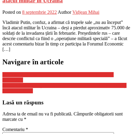
atacul militar în Ucraina
Posted on
8 septembrie 2022
Author
Vidjean Mihai
Vladimir Putin, confuz, a afirmat că trupele sale „nu au început”
încă atacul militar în Ucraina – deși a pierdut aproximativ 75.000 de
soldați de la invadarea țării în februarie. Președintele rus – care
descrie conflictul ca fiind o „operațiune militară specială” – a făcut
acest comentariu bizar în timp ce participa la Forumul Economic
[…]
Navigare în articole
Formularul Digital de Intrare in Romania Disponibil din 19
Decembrie
Quidditch-ul din viața reală, inspirat din universul Harry Potter, își
schimbă numele
Lasă un răspuns
Adresa ta de email nu va fi publicată.
Câmpurile obligatorii sunt
marcate cu
*
Comentariu
*