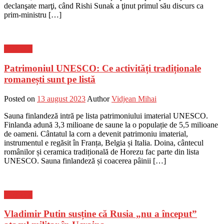
declanşate marţi, când Rishi Sunak a ţinut primul său discurs ca
prim-ministru […]
Flux-stiri
Patrimoniul UNESCO: Ce activități tradiționale
romanești sunt pe listă
Posted on
13 august 2023
Author
Vidjean Mihai
Sauna finlandeză intră pe lista patrimoniului imaterial UNESCO.
Finlanda adună 3,3 milioane de saune la o populație de 5,5 milioane
de oameni. Cântatul la corn a devenit patrimoniu imaterial,
instrumentul e regăsit în Franța, Belgia și Italia. Doina, cântecul
românilor și ceramica tradițională de Horezu fac parte din lista
UNESCO. Sauna finlandeză și coacerea pâinii […]
Flux-stiri
Vladimir Putin susține că Rusia „nu a început”