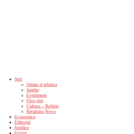
Stiri
Stiinta si tehnica
Justitie
Eveniment
Flux-stiri
Cultura – Religie
Breaking News
Economice
Editorial
Juridice
Forum