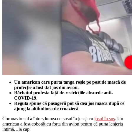
Un american care purta tanga roșie pe post de mască de
protecție a fost dat jos din avion.
Bărbatul protesta față de restricțiile absurde anti-
COVID-19
.
Regula spune că pasagerii pot să dea jos masca după ce
ajung la altitudinea de croazieră
.
Coronavirusul a întors lumea cu susul în jos și cu
josul în sus
. Un
american a fost coborât cu forța din avion pentru că purta lenjeria
intimă…la cap.