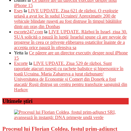
Daniel
la
Ce părere are un director executiv despre noul
iPhone 15
Eses
la
LIVE UPDATE. Ziua 621 de război. O explozie
uriașă a avut loc în sudul Ucrainei/ Aproximativ 200 de
vehicule blindate rusești au fost distruse în timpul bătăliilor
dintr-un oraș din Donbas
escorte247.com
la
LIVE UPDATE. Război în Israel, ziua 30.
SUA solicită o pauză în luptă/ Israelul spune că are nevoie de
progrese în ceea ce privește eliberarea ostaticilor înainte de a
accepta orice pauză în ofensiva sa
Yetta
la
Ce părere are un director executiv despre noul iPhone
15
Escorte
la
LIVE UPDATE. Ziua 529 de război. Sunt
raportate atacuri rusești cu rachete balistice şi hipersonice în
toată Ucraina. Maria Zaharova a jurat răzbunare/
Universitatea de Economie și Comerț din Donețk a fost
atacată/ Ruşii distrug un centru pentru transfuzie sanguină din
Harkov
Ultimele știri
Procesul lui Florian Coldea, fostul prim-adjunct