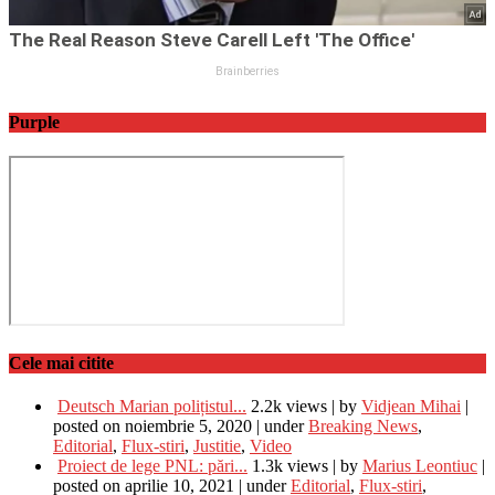
Purple
Cele mai citite
Deutsch Marian polițistul...
2.2k views
|
by
Vidjean Mihai
|
posted on noiembrie 5, 2020
|
under
Breaking News
,
Editorial
,
Flux-stiri
,
Justitie
,
Video
Proiect de lege PNL: pări...
1.3k views
|
by
Marius Leontiuc
|
posted on aprilie 10, 2021
|
under
Editorial
,
Flux-stiri
,