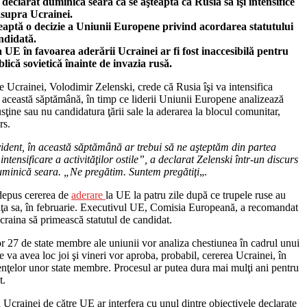
 declarat duminică seara că se aşteaptă ca Rusia să îşi intensifice
asupra Ucrainei.
eaptă o decizie a Uniunii Europene privind acordarea statutului
ndidată.
a UE în favoarea aderării Ucrainei ar fi fost inaccesibilă pentru
blică sovietică înainte de invazia rusă.
e Ucrainei, Volodimir Zelenski, crede că Rusia îşi va intensifica
n această săptămână, în timp ce liderii Uniunii Europene analizează
sţine sau nu candidatura ţării sale la aderarea la blocul comunitar,
rs.
ident, în această săptămână ar trebui să ne aşteptăm din partea
 intensificare a activităţilor ostile”, a declarat Zelenski într-un discurs
uminică seara. „Ne pregătim. Suntem pregătiţi
„.
depus cererea de
aderare
la UE la patru zile după ce trupele ruse au
niţa sa, în februarie. Executivul UE, Comisia Europeană, a recomandat
craina să primească statutul de candidat.
or 27 de state membre ale uniunii vor analiza chestiunea în cadrul unui
 va avea loc joi şi vineri vor aproba, probabil, cererea Ucrainei, în
enţelor unor state membre. Procesul ar putea dura mai mulţi ani pentru
t.
Ucrainei de către UE ar interfera cu unul dintre obiectivele declarate