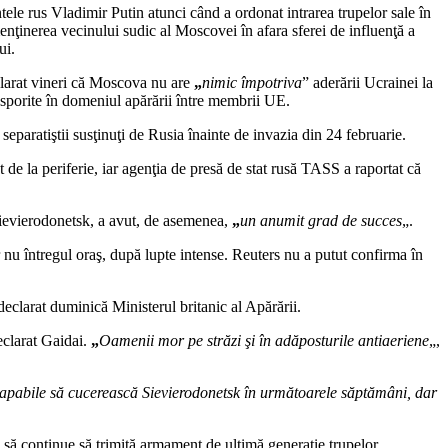
tele rus Vladimir Putin atunci când a ordonat intrarea trupelor sale în
nţinerea vecinului sudic al Moscovei în afara sferei de influenţă a
ui.
clarat vineri că Moscova nu are
„
nimic împotriva
” aderării Ucrainei la
 sporite în domeniul apărării între membrii UE.
separatiştii susţinuţi de Rusia înainte de invazia din 24 februarie.
 de la periferie, iar agenţia de presă de stat rusă TASS a raportat că
Sievierodonetsk, a avut, de asemenea,
„
un anumit grad de succes
„.
r nu întregul oraş, după lupte intense. Reuters nu a putut confirma în
 declarat duminică Ministerul britanic al Apărării.
eclarat Gaidai.
„
Oamenii mor pe străzi şi în adăposturile antiaeriene
„,
l capabile să cucerească Sievierodonetsk în următoarele săptămâni, dar
 să continue să trimită armament de ultimă generaţie trupelor