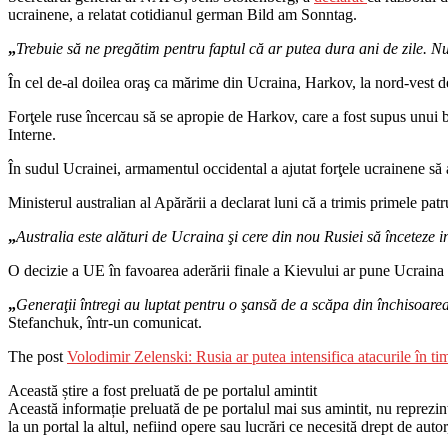
ucrainene, a relatat cotidianul german Bild am Sonntag.
„
Trebuie să ne pregătim pentru faptul că ar putea dura ani de zile. N
În cel de-al doilea oraş ca mărime din Ucraina, Harkov, la nord-vest de
Forţele ruse încercau să se apropie de Harkov, care a fost supus unui 
Interne.
În sudul Ucrainei, armamentul occidental a ajutat forţele ucrainene să 
Ministerul australian al Apărării a declarat luni că a trimis primele pa
„
Australia este alături de Ucraina şi cere din nou Rusiei să înceteze 
O decizie a UE în favoarea aderării finale a Kievului ar pune Ucraina pe
„
Generaţii întregi au luptat pentru o şansă de a scăpa din închisoarea
Stefanchuk, într-un comunicat.
The post
Volodimir Zelenski: Rusia ar putea intensifica atacurile în t
Această știre a fost preluată de pe portalul amintit
Această informație preluată de pe portalul mai sus amintit, nu reprezintă 
la un portal la altul, nefiind opere sau lucrări ce necesită drept de auto