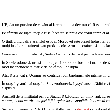
UE, dar un purtător de cuvânt al Kremlinului a declarat că Rusia urmă
Pe câmpul de luptă, forţele ruse încearcă să preia controlul complet al r
O ţintă principală a asaltului estic al Moscovei este oraşul industrial 
mulţi luptători ucraineni s-au predat acolo. Armata ucraineană a declar
Guvernatorul din Luhansk, Serhiy Gaidai, a declarat pentru televiziu
În Sievierodonetsk însuşi, un oraş cu 100.000 de locuitori înainte de 
mod independent relatările de pe câmpul de luptă.
Atât Rusia, cât şi Ucraina au continuat bombardamentele intense în ju
În oraşul geamăn al oraşului Sievierodonetsk, Lysychansk, clădiri rezid
a spus el.
Analiştii de la Institutul pentru Studiul Războiului, un think tank cu s
cu preţul concentrării majorităţii forţelor lor disponibile în această 
Secretarul general al NATO, Jens Stoltenberg, a
declarat
că războiul d