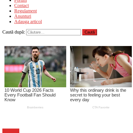
Forum
Contact
Regulament
Anunturi
Adauga articol
Caută după:
Flux-stiri