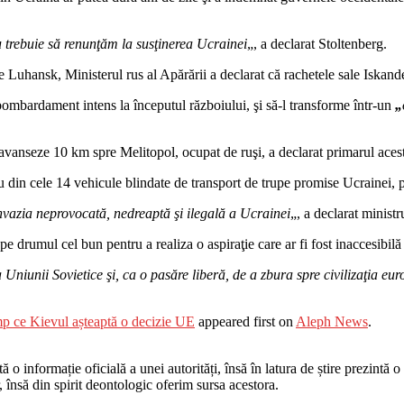
u trebuie să renunţăm la susţinerea Ucrainei
„, a declarat Stoltenberg.
 Luhansk, Ministerul rus al Apărării a declarat că rachetele sale Iskande
bombardament intens la începutul războiului, şi să-l transforme într-un
„
avanseze 10 km spre Melitopol, ocupat de ruşi, a declarat primarul acestu
tru din cele 14 vehicule blindate de transport de trupe promise Ucrainei, 
invazia neprovocată, nedreaptă şi ilegală a Ucrainei
„, a declarat ministr
 drumul cel bun pentru a realiza o aspiraţie care ar fi fost inaccesibilă 
 Uniunii Sovietice şi, ca o pasăre liberă, de a zbura spre civilizaţia eu
imp ce Kievul așteaptă o decizie UE
appeared first on
Aleph News
.
o informație oficială a unei autorități, însă în latura de știre prezintă o i
r, însă din spirit deontologic oferim sursa acestora.