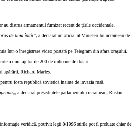
r au distrus armamentul furnizat recent de ţările occidentale.
oraş de linia întâi”
, a declarat un oficial al Ministerului ucrainean de
ia într-o înregistrare video postată pe Telegram din afara oraşului.
parte a unui ajutor de 200 de milioane de dolari.
ul apărării, Richard Marles.
pentru fosta republică sovietică înainte de invazia rusă.
ropeană
„, a declarat preşedintele parlamentului ucrainean, Ruslan
nformație veridică. potrivit legii 8/1996 știrile pot fi preluate chiar de