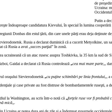
de preşedin
Ucraina: me
Occidentul
Putin a de
reşte îndeaproape candidatura Kievului, în special în lumina cooperării
egiunii Donbas din estul ţării, din care unele părţi erau deja deţinute de 
Sievierodonetsk. Rusia a declarat duminică că a cucerit Metyolkine, un sat
at că Rusia a avut „succes parţial” în zonă.
nea ucraineană că un atac rusesc asupra Toshkivka, la 35 km la sud de 
război, Gaidai a declarat că Rusia controlează
„
cea mai mare parte
„, da
rul oraşului Sievierodonetsk
„
cu puţine schimbări pe linia frontului
„, a
enţiale şi case private au fost distruse de bombardamentele ruseşti, a d
ediul la Washington, au scris într-o notă că
„
forţele ruse vor fi probabi
zonă mică
„.
in Ucraina ar putea dura ani de zile şi a îndemnat guvernele occidentale