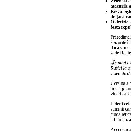
Zelenski a
atacurile 
Kievul aşt
de ţară ca
O decizie 
fosta repu
Preşedintel
atacurile î
dacă vor su
scrie Reute
„
În mod ev
Rusiei la o
video de d
Ucraina a 
trecut gra
vineri ca U
Liderii cel
summit care
ciuda retic
a fi finaliza
Acceptarea 