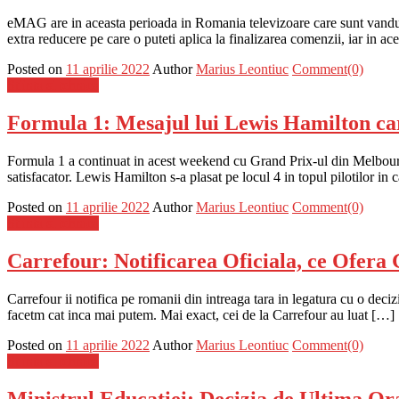
eMAG are in aceasta perioada in Romania televizoare care sunt vandut
extra reducere pe care o puteti aplica la finalizarea comenzii, iar in a
Posted on
11 aprilie 2022
Author
Marius Leontiuc
Comment(0)
Stiinta si tehnica
Formula 1: Mesajul lui Lewis Hamilton c
Formula 1 a continuat in acest weekend cu Grand Prix-ul din Melbourne,
satisfacator. Lewis Hamilton s-a plasat pe locul 4 in topul pilotilor i
Posted on
11 aprilie 2022
Author
Marius Leontiuc
Comment(0)
Stiinta si tehnica
Carrefour: Notificarea Oficiala, ce Ofer
Carrefour ii notifica pe romanii din intreaga tara in legatura cu o deciz
facetm cat inca mai putem. Mai exact, cei de la Carrefour au luat […]
Posted on
11 aprilie 2022
Author
Marius Leontiuc
Comment(0)
Stiinta si tehnica
Ministrul Educatiei: Decizia de Ultima Ora