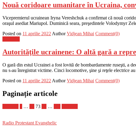
Nouă coridoare umanitare în Ucraina, conv
Vicepremierul ucrainean Iryna Vereshchuk a confirmat că nouă coridoar
oraşul asediat Mariupol. Duminică seara, preşedintele Volodymyr Zelen
Posted on
11 aprilie 2022
Author
Vidjean Mihai
Comment(0)
Flux-stiri
Autorităţile ucrainene: O altă gară a repre
O gară din estul Ucrainei a fost lovită de bombardamente ruseşti, a decl
nu s-au înregistrat victime. Cinci locomotive, şine şi reţele electrice a
Posted on
11 aprilie 2022
Author
Vidjean Mihai
Comment(0)
Paginație articole
Anterior
1
…
72
73
74
…
111
Următor
Radio Protestant Evanghelic