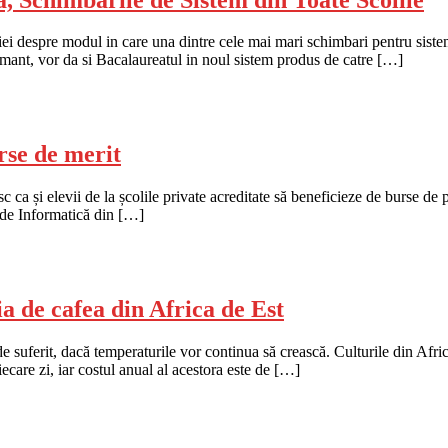
iei despre modul in care una dintre cele mai mari schimbari pentru siste
amant, vor da si Bacalaureatul in noul sistem produs de catre […]
urse de merit
ca și elevii de la școlile private acreditate să beneficieze de burse de pe
l de Informatică din […]
a de cafea din Africa de Est
 suferit, dacă temperaturile vor continua să crească. Culturile din Afri
ecare zi, iar costul anual al acestora este de […]