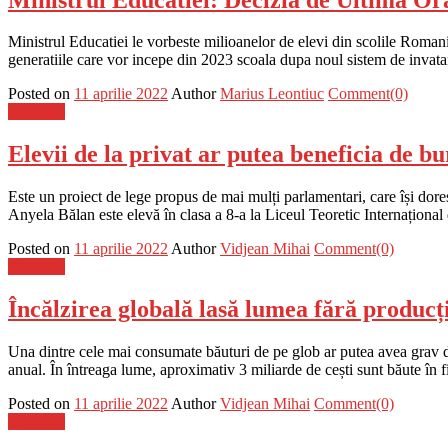
Ministrul Educatiei le vorbeste milioanelor de elevi din scolile Roman
generatiile care vor incepe din 2023 scoala dupa noul sistem de invat
Posted on
11 aprilie 2022
Author
Marius Leontiuc
Comment(0)
Flux-stiri
Elevii de la privat ar putea beneficia de b
Este un proiect de lege propus de mai mulți parlamentari, care își doresc 
Anyela Bălan este elevă în clasa a 8-a la Liceul Teoretic Internaționa
Posted on
11 aprilie 2022
Author
Vidjean Mihai
Comment(0)
Flux-stiri
Încălzirea globală lasă lumea fără producți
Una dintre cele mai consumate băuturi de pe glob ar putea avea grav de
anual. În întreaga lume, aproximativ 3 miliarde de cești sunt băute în fi
Posted on
11 aprilie 2022
Author
Vidjean Mihai
Comment(0)
Flux-stiri