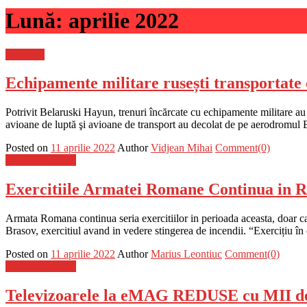
Lună:
aprilie 2022
Flux-stiri
Echipamente militare rusești transportate 
Potrivit Belaruski Hayun, trenuri încărcate cu echipamente militare au 
avioane de luptă şi avioane de transport au decolat de pe aerodromul B
Posted on
11 aprilie 2022
Author
Vidjean Mihai
Comment(0)
Stiinta si tehnica
Exercitiile Armatei Romane Continua in
Armata Romana continua seria exercitiilor in perioada aceasta, doar ca 
Brasov, exercitiul avand in vedere stingerea de incendii. “Exercițiu 
Posted on
11 aprilie 2022
Author
Marius Leontiuc
Comment(0)
Stiinta si tehnica
Televizoarele la eMAG REDUSE cu MII d