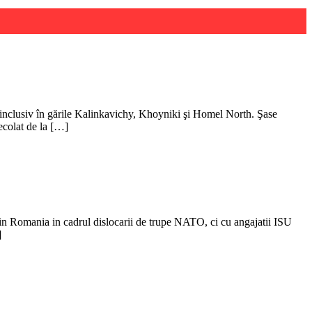
i, inclusiv în gările Kalinkavichy, Khoyniki şi Homel North. Şase
ecolat de la […]
s in Romania in cadrul dislocarii de trupe NATO, ci cu angajatii ISU
]