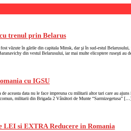
cu trenul prin Belarus
fost văzute în gările din capitala Minsk, dar şi în sud-estul Belarusulu
aranavichy din vestul Belarusului, iar mai multe elicoptere ruseşti au d
 Romania cu IGSU
de aceasta data nu le face impreuna cu militarii altor tari care au ajun
în comun, militarii din Brigada 2 Vânători de Munte “Sarmizegetusa” […
e LEI si EXTRA Reducere in Romania