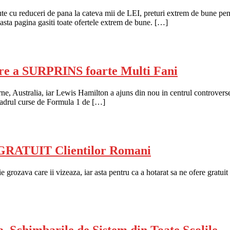
e cu reduceri de pana la cateva mii de LEI, preturi extrem de bune pen
ceasta pagina gasiti toate ofertele extrem de bune. […]
are a SURPRINS foarte Multi Fani
 Australia, iar Lewis Hamilton a ajuns din nou in centrul controverselor,
n cadrul curse de Formula 1 de […]
a GRATUIT Clientilor Romani
ie grozava care ii vizeaza, iar asta pentru ca a hotarat sa ne ofere gratui
, Schimbarile de Sistem din Toate Scolile