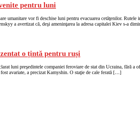
enite pentru luni
e umanitare vor fi deschise luni pentru evacuarea cetăţenilor. Rutele i
skyy a avertizat că, deşi ameninţarea la adresa capitalei Kiev s-a dimin
zentat o țintă pentru ruși
arat luni preşedintele companiei feroviare de stat din Ucraina, fără a of
u fost avariate, a precizat Kamyshin. O staţie de cale ferată […]