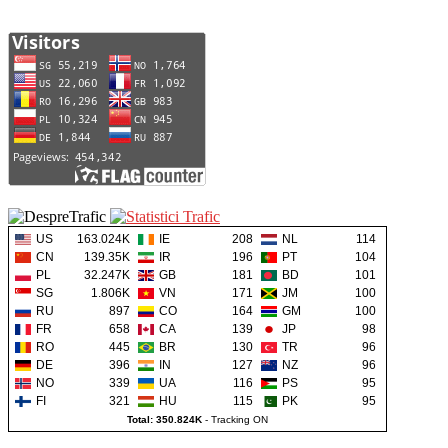
US
163.024K
IE
208
NL
114
CN
139.35K
IR
196
PT
104
PL
32.247K
GB
181
BD
101
SG
1.806K
VN
171
JM
100
RU
897
CO
164
GM
100
FR
658
CA
139
JP
98
RO
445
BR
130
TR
96
DE
396
IN
127
NZ
96
NO
339
UA
116
PS
95
FI
321
HU
115
PK
95
Total: 350.824K
-
Tracking ON