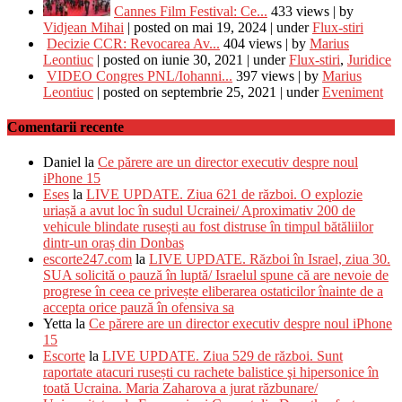
Cannes Film Festival: Ce...
433 views
|
by
Vidjean Mihai
|
posted on mai 19, 2024
|
under
Flux-stiri
Decizie CCR: Revocarea Av...
404 views
|
by
Marius
Leontiuc
|
posted on iunie 30, 2021
|
under
Flux-stiri
,
Juridice
VIDEO Congres PNL/Iohanni...
397 views
|
by
Marius
Leontiuc
|
posted on septembrie 25, 2021
|
under
Eveniment
Comentarii recente
Daniel
la
Ce părere are un director executiv despre noul
iPhone 15
Eses
la
LIVE UPDATE. Ziua 621 de război. O explozie
uriașă a avut loc în sudul Ucrainei/ Aproximativ 200 de
vehicule blindate rusești au fost distruse în timpul bătăliilor
dintr-un oraș din Donbas
escorte247.com
la
LIVE UPDATE. Război în Israel, ziua 30.
SUA solicită o pauză în luptă/ Israelul spune că are nevoie de
progrese în ceea ce privește eliberarea ostaticilor înainte de a
accepta orice pauză în ofensiva sa
Yetta
la
Ce părere are un director executiv despre noul iPhone
15
Escorte
la
LIVE UPDATE. Ziua 529 de război. Sunt
raportate atacuri rusești cu rachete balistice şi hipersonice în
toată Ucraina. Maria Zaharova a jurat răzbunare/