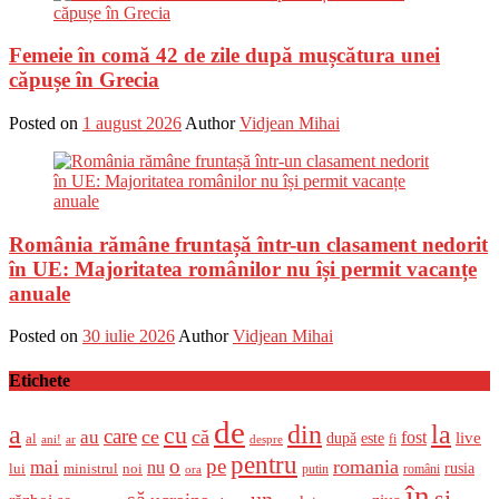
Femeie în comă 42 de zile după mușcătura unei
căpușe în Grecia
Posted on
1 august 2026
Author
Vidjean Mihai
România rămâne fruntașă într-un clasament nedorit
în UE: Majoritatea românilor nu își permit vacanțe
anuale
Posted on
30 iulie 2026
Author
Vidjean Mihai
Etichete
de
a
din
la
cu
care
ce
că
au
fost
live
după
este
al
fi
ani!
ar
despre
pentru
o
pe
romania
mai
nu
ministrul
rusia
lui
noi
români
putin
ora
în
și
un