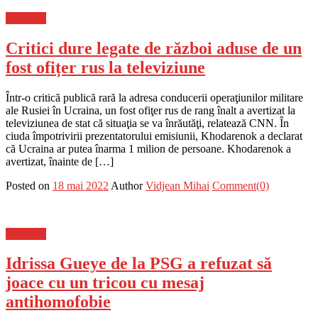
Flux-stiri
Critici dure legate de război aduse de un
fost ofițer rus la televiziune
Într-o critică publică rară la adresa conducerii operaţiunilor militare
ale Rusiei în Ucraina, un fost ofiţer rus de rang înalt a avertizat la
televiziunea de stat că situaţia se va înrăutăţi, relatează CNN. În
ciuda împotrivirii prezentatorului emisiunii, Khodarenok a declarat
că Ucraina ar putea înarma 1 milion de persoane. Khodarenok a
avertizat, înainte de […]
Posted on
18 mai 2022
Author
Vidjean Mihai
Comment(0)
Flux-stiri
Idrissa Gueye de la PSG a refuzat să
joace cu un tricou cu mesaj
antihomofobie