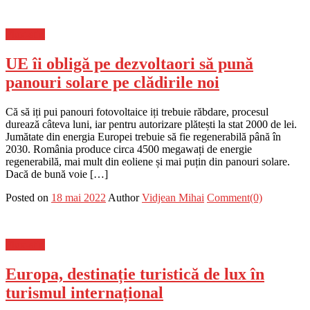
Flux-stiri
UE îi obligă pe dezvoltaori să pună
panouri solare pe clădirile noi
Că să iți pui panouri fotovoltaice iți trebuie răbdare, procesul
durează câteva luni, iar pentru autorizare plătești la stat 2000 de lei.
Jumătate din energia Europei trebuie să fie regenerabilă până în
2030. România produce circa 4500 megawați de energie
regenerabilă, mai mult din eoliene și mai puțin din panouri solare.
Dacă de bună voie […]
Posted on
18 mai 2022
Author
Vidjean Mihai
Comment(0)
Flux-stiri
Europa, destinație turistică de lux în
turismul internațional