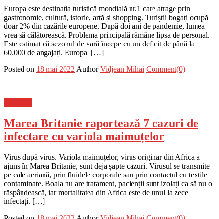
Europa este destinația turistică mondială nr.1 care atrage prin
gastronomie, cultură, istorie, artă și shopping. Turiștii bogați ocupă
doar 2% din cazările europene. După doi ani de pandemie, lumea
vrea să călătorească. Problema principală rămâne lipsa de personal.
Este estimat că sezonul de vară începe cu un deficit de până la
60.000 de angajați. Europa, […]
Posted on
18 mai 2022
Author
Vidjean Mihai
Comment(0)
Flux-stiri
Marea Britanie raportează 7 cazuri de
infectare cu variola maimuțelor
Virus după virus. Variola maimuțelor, virus originar din Africa a
ajuns în Marea Britanie, sunt deja șapte cazuri. Virusul se transmite
pe cale aeriană, prin fluidele corporale sau prin contactul cu textile
contaminate. Boala nu are tratament, pacienții sunt izolați ca să nu o
răspândească, iar mortalitatea din Africa este de unul la zece
infectați. […]
Posted on
18 mai 2022
Author
Vidjean Mihai
Comment(0)