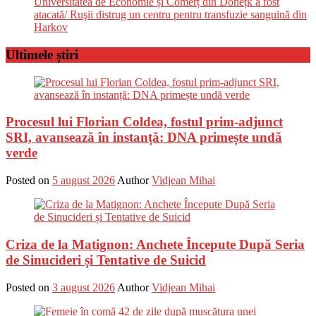
Universitatea de Economie și Comerț din Donețk a fost
atacată/ Ruşii distrug un centru pentru transfuzie sanguină din
Harkov
Ultimele știri
Procesul lui Florian Coldea, fostul prim-adjunct
SRI, avansează în instanță: DNA primește undă
verde
Posted on
5 august 2026
Author
Vidjean Mihai
Criza de la Matignon: Anchete Începute După Seria
de Sinucideri și Tentative de Suicid
Posted on
3 august 2026
Author
Vidjean Mihai