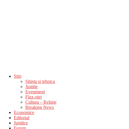
Stiri
Stiinta si tehnica
Justitie
Eveniment
Flux-stiri
Cultura – Religie
Breaking News
Economice
Editorial
Juridice
Forum