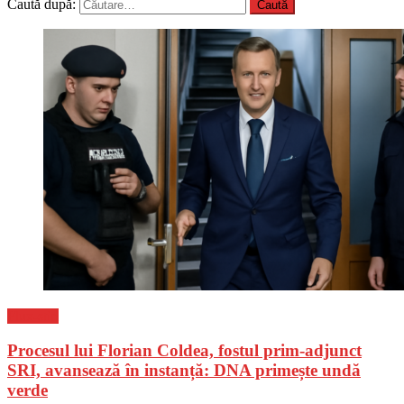
Caută după:
Flux-stiri
Procesul lui Florian Coldea, fostul prim-adjunct
SRI, avansează în instanță: DNA primește undă
verde