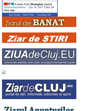
A visitor from
Shanghai
viewed
"
Arhive buciumeni, - Ziar de Stiri
"
2 hrs 14
mins ago
Get Script
Real Time
Tracking ON