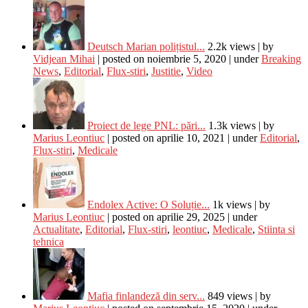
Deutsch Marian polițistul...
2.2k views
|
by
Vidjean Mihai
|
posted on noiembrie 5, 2020
|
under
Breaking
News
,
Editorial
,
Flux-stiri
,
Justitie
,
Video
Proiect de lege PNL: pări...
1.3k views
|
by
Marius Leontiuc
|
posted on aprilie 10, 2021
|
under
Editorial
,
Flux-stiri
,
Medicale
Endolex Active: O Soluție...
1k views
|
by
Marius Leontiuc
|
posted on aprilie 29, 2025
|
under
Actualitate
,
Editorial
,
Flux-stiri
,
leontiuc
,
Medicale
,
Stiinta si
tehnica
Mafia finlandeză din serv...
849 views
|
by