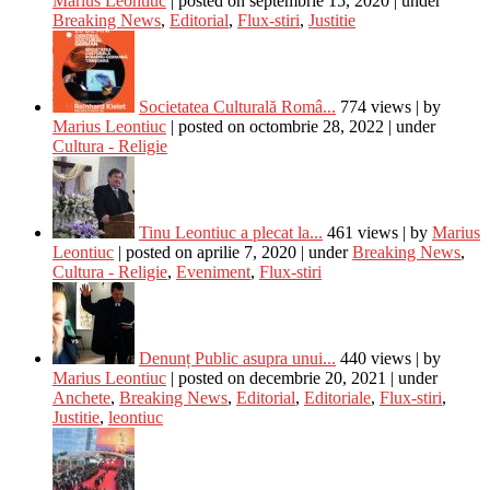
Marius Leontiuc
|
posted on septembrie 15, 2020
|
under
Breaking News
,
Editorial
,
Flux-stiri
,
Justitie
Societatea Culturală Româ...
774 views
|
by
Marius Leontiuc
|
posted on octombrie 28, 2022
|
under
Cultura - Religie
Tinu Leontiuc a plecat la...
461 views
|
by
Marius
Leontiuc
|
posted on aprilie 7, 2020
|
under
Breaking News
,
Cultura - Religie
,
Eveniment
,
Flux-stiri
Denunț Public asupra unui...
440 views
|
by
Marius Leontiuc
|
posted on decembrie 20, 2021
|
under
Anchete
,
Breaking News
,
Editorial
,
Editoriale
,
Flux-stiri
,
Justitie
,
leontiuc