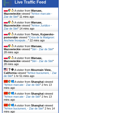
Live Traffic Feed
A visitor from
Warsaw,
Mazowieckie
viewed "
Arhive marcate -
Ziar de Stiri
"
11 mins ago
A visitor from
Warsaw,
Mazowieckie
viewed "
Arhive Juridice -
Ziar de Stiri
"
14 mins ago
A visitor from
Torun, Kujawsko-
pomorskie
viewed "
Criza de la Matignon:
Anchete Începute…
"
22 mins ago
A visitor from
Warsaw,
Mazowieckie
viewed "
Stiri - Ziar de Stiri
"
28 mins ago
A visitor from
Warsaw,
Mazowieckie
viewed "
Stiri - Ziar de Stiri
"
28 mins ago
A visitor from
Mountain View,
California
viewed "
Arhive buciumeni, - Ziar
de Stiri
"
1 hr 51 mins ago
A visitor from
Shanghai
viewed
"
Arhive marcate - Ziar de Stiri
"
2 hrs 13
mins ago
A visitor from
Shanghai
viewed
"
Arhive marcate - Ziar de Stiri
"
2 hrs 13
mins ago
A visitor from
Shanghai
viewed
"
Arhive buciumeni, - Ziar de Stiri
"
2 hrs 14
mins ago