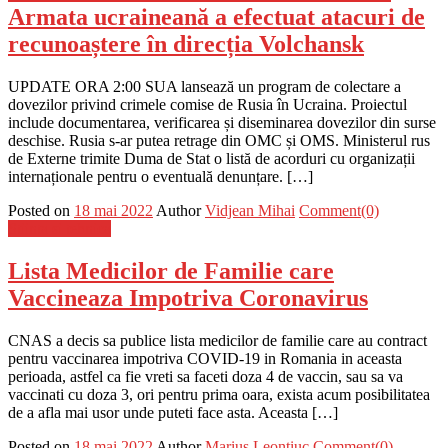
Armata ucraineană a efectuat atacuri de
recunoaștere în direcția Volchansk
UPDATE ORA 2:00 SUA lansează un program de colectare a
dovezilor privind crimele comise de Rusia în Ucraina. Proiectul
include documentarea, verificarea și diseminarea dovezilor din surse
deschise. Rusia s-ar putea retrage din OMC și OMS. Ministerul rus
de Externe trimite Duma de Stat o listă de acorduri cu organizații
internaționale pentru o eventuală denunțare. […]
Posted on
18 mai 2022
Author
Vidjean Mihai
Comment(0)
Stiinta si tehnica
Lista Medicilor de Familie care
Vaccineaza Impotriva Coronavirus
CNAS a decis sa publice lista medicilor de familie care au contract
pentru vaccinarea impotriva COVID-19 in Romania in aceasta
perioada, astfel ca fie vreti sa faceti doza 4 de vaccin, sau sa va
vaccinati cu doza 3, ori pentru prima oara, exista acum posibilitatea
de a afla mai usor unde puteti face asta. Aceasta […]
Posted on
18 mai 2022
Author
Marius Leontiuc
Comment(0)