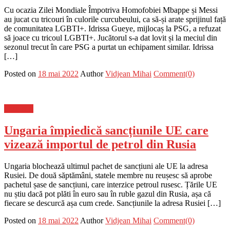
Cu ocazia Zilei Mondiale Împotriva Homofobiei Mbappe și Messi
au jucat cu tricouri în culorile curcubeului, ca să-și arate sprijinul față
de comunitatea LGBTI+. Idrissa Gueye, mijlocaș la PSG, a refuzat
să joace cu tricoul LGBTI+. Jucătorul s-a dat lovit și la meciul din
sezonul trecut în care PSG a purtat un echipament similar. Idrissa
[…]
Posted on
18 mai 2022
Author
Vidjean Mihai
Comment(0)
Flux-stiri
Ungaria împiedică sancțiunile UE care
vizează importul de petrol din Rusia
Ungaria blochează ultimul pachet de sancțiuni ale UE la adresa
Rusiei. De două săptămâni, statele membre nu reușesc să aprobe
pachetul șase de sancțiuni, care interzice petroul rusesc. Țările UE
nu știu dacă pot plăti în euro sau în ruble gazul din Rusia, așa că
fiecare se descurcă așa cum crede. Sancțiunile la adresa Rusiei […]
Posted on
18 mai 2022
Author
Vidjean Mihai
Comment(0)