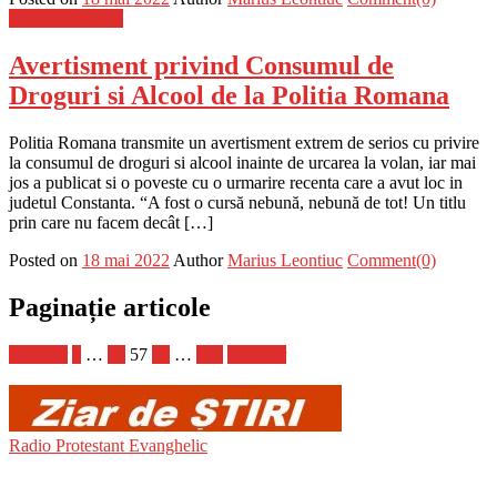
Stiinta si tehnica
Avertisment privind Consumul de
Droguri si Alcool de la Politia Romana
Politia Romana transmite un avertisment extrem de serios cu privire
la consumul de droguri si alcool inainte de urcarea la volan, iar mai
jos a publicat si o poveste cu o urmarire recenta care a avut loc in
judetul Constanta. “A fost o cursă nebună, nebună de tot! Un titlu
prin care nu facem decât […]
Posted on
18 mai 2022
Author
Marius Leontiuc
Comment(0)
Paginație articole
Anterior
1
…
56
57
58
…
127
Următor
Radio Protestant Evanghelic