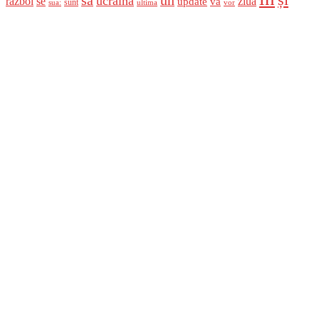
să
ucraina
război
se
update
ziua
va
sunt
sua:
ultima
vor