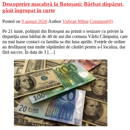
Descoperire macabră la Botoșani: Bărbat dispărut,
găsit îngropat în curte
Posted on
9 august 2026
Author
Vidjean Mihai
Comment(0)
Pe 21 iunie, polițiștii din Botoșani au primit o sesizare cu privire la
dispariția unui bărbat de 48 de ani din comuna Vârfu Câmpului, care
nu mai luase contact cu familia sa din luna aprilie. Forțele de ordine
au desfășurat mai multe săptămâni de căutări pentru a-l localiza, dar
fără succes. În data de 3 […]