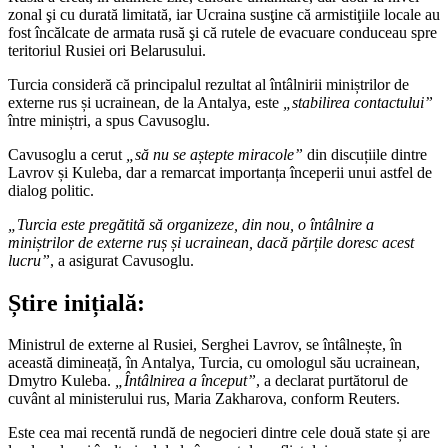
zonal şi cu durată limitată, iar Ucraina susţine că armistiţiile locale au
fost încălcate de armata rusă şi că rutele de evacuare conduceau spre
teritoriul Rusiei ori Belarusului.
Turcia consideră că principalul rezultat al întâlnirii miniștrilor de
externe rus și ucrainean, de la Antalya, este
„stabilirea contactului”
între miniștri, a spus Cavusoglu.
Cavusoglu a cerut
„să nu se aștepte miracole”
din discuțiile dintre
Lavrov și Kuleba, dar a remarcat importanța începerii unui astfel de
dialog politic.
„Turcia este pregătită să organizeze, din nou, o întâlnire a
miniștrilor de externe ruș și ucrainean, dacă părțile doresc acest
lucru”
, a asigurat Cavusoglu.
Știre inițială:
Ministrul de externe al Rusiei, Serghei Lavrov, se întâlnește, în
această dimineață, în Antalya, Turcia, cu omologul său ucrainean,
Dmytro Kuleba.
„Întâlnirea a început”
, a declarat purtătorul de
cuvânt al ministerului rus, Maria Zakharova, conform Reuters.
Este cea mai recentă rundă de negocieri dintre cele două state și are