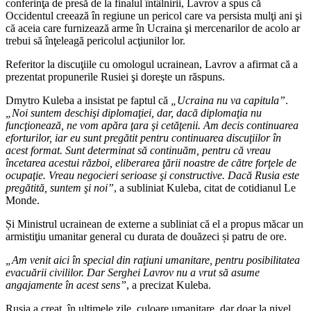
conferinţa de presă de la finalul întâlnirii, Lavrov a spus că
Occidentul creează în regiune un pericol care va persista mulţi ani şi
că aceia care furnizează arme în Ucraina şi mercenarilor de acolo ar
trebui să înţeleagă pericolul acţiunilor lor.
Referitor la discuţiile cu omologul ucrainean, Lavrov a afirmat că a
prezentat propunerile Rusiei şi doreşte un răspuns.
Dmytro Kuleba a insistat pe faptul că
„Ucraina nu va capitula”
.
„Noi suntem deschişi diplomaţiei, dar, dacă diplomaţia nu
funcţionează, ne vom apăra ţara şi cetăţenii.
Am decis continuarea
eforturilor, iar eu sunt pregătit pentru continuarea discuţiilor în
acest format. Sunt determinat să continuăm, pentru că vreau
încetarea acestui război, eliberarea ţării noastre de către forţele de
ocupaţie.
Vreau negocieri serioase şi constructive. Dacă Rusia este
pregătită, suntem şi noi”
, a subliniat Kuleba, citat de cotidianul Le
Monde.
Și Ministrul ucrainean de externe a subliniat că el a propus măcar un
armistiţiu umanitar general cu durata de douăzeci și patru de ore.
„Am venit aici în special din raţiuni umanitare, pentru posibilitatea
evacuării civililor. Dar Serghei Lavrov nu a vrut să asume
angajamente în acest
sens”
, a precizat Kuleba.
Rusia a creat, în ultimele zile, culoare umanitare, dar doar la nivel