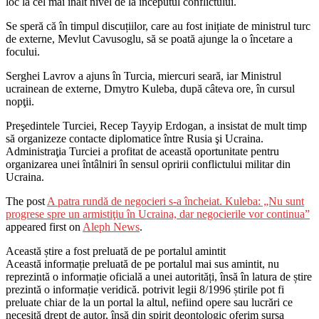
loc la cel mai înalt nivel de la începutul conflictului.
Se speră că în timpul discuțiilor, care au fost inițiate de ministrul turc
de externe, Mevlut Cavusoglu, să se poată ajunge la o încetare a
focului.
Serghei Lavrov a ajuns în Turcia, miercuri seară, iar Ministrul
ucrainean de externe, Dmytro Kuleba, după câteva ore, în cursul
nopţii.
Preşedintele Turciei, Recep Tayyip Erdogan, a insistat de mult timp
să organizeze contacte diplomatice între Rusia şi Ucraina.
Administraţia Turciei a profitat de această oportunitate pentru
organizarea unei întâlniri în sensul opririi conflictului militar din
Ucraina.
The post
A patra rundă de negocieri s-a încheiat. Kuleba: „Nu sunt
progrese spre un armistiţiu în Ucraina, dar negocierile vor continua”
appeared first on
Aleph News
.
Această știre a fost preluată de pe portalul amintit
Această informație preluată de pe portalul mai sus amintit, nu
reprezintă o informație oficială a unei autorități, însă în latura de știre
prezintă o informație veridică. potrivit legii 8/1996 știrile pot fi
preluate chiar de la un portal la altul, nefiind opere sau lucrări ce
necesită drept de autor, însă din spirit deontologic oferim sursa