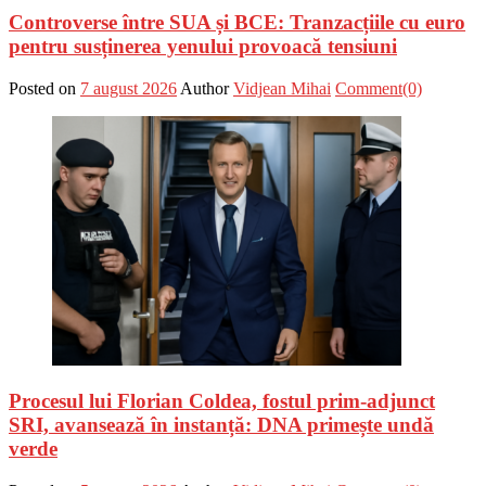
Controverse între SUA și BCE: Tranzacțiile cu euro
pentru susținerea yenului provoacă tensiuni
Posted on
7 august 2026
Author
Vidjean Mihai
Comment(0)
Procesul lui Florian Coldea, fostul prim-adjunct
SRI, avansează în instanță: DNA primește undă
verde