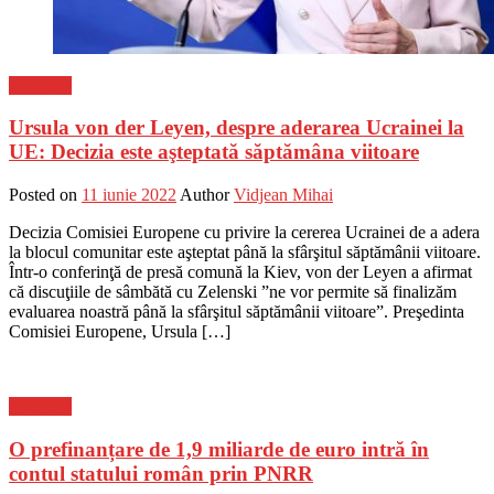
Flux-stiri
Ursula von der Leyen, despre aderarea Ucrainei la
UE: Decizia este aşteptată săptămâna viitoare
Posted on
11 iunie 2022
Author
Vidjean Mihai
Decizia Comisiei Europene cu privire la cererea Ucrainei de a adera
la blocul comunitar este aşteptat până la sfârşitul săptămânii viitoare.
Într-o conferinţă de presă comună la Kiev, von der Leyen a afirmat
că discuţiile de sâmbătă cu Zelenski ”ne vor permite să finalizăm
evaluarea noastră până la sfârşitul săptămânii viitoare”. Preşedinta
Comisiei Europene, Ursula […]
Flux-stiri
O prefinanțare de 1,9 miliarde de euro intră în
contul statului român prin PNRR