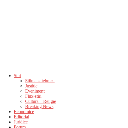
Stiri
Stiinta si tehnica
Justitie
Eveniment
Flux-stiri
Cultura – Religie
Breaking News
Economice
Editorial
Juridice
Forum