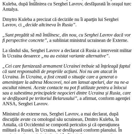
Kuleba, după întâlnirea cu Serghei Lavrov, desfăşurată în oraşul turc
Antalya.
Dmytro Kuleba a precizat că deciziile nu îi aparţin lui Serghei
Lavrov, ci
„decide altcineva în Rusia”
.
„Sunt pregătit să mă întâlnesc, din nou, cu Serghei Lavrov dacă vor
fi perspective concrete”
, a subliniat ministrul ucrainean de Externe.
La rândul său, Serghei Lavrov a declarat că Rusia a intervenit militar
în Ucraina deoarece
„nu au existat variante alternative”
.
„Cei care furnizează armament Ucrainei trebuie să înţeleagă faptul
că sunt responsabili de propriile acţiuni. Noi nu am atacat în
Ucraina. În Ucraina, a fost creată o situaţie care a generat o
ameninţare la adresa Moscovei, noi am lansat apeluri, dar nu ne-a
ascultat nimeni. Aceste contacte nu pot fi utilizate pentru a înlocui
sau a subestima principalele negocieri dintre Ucraina şi Rusia, care
se desfăşoară pe teritoriul Belarusului”
, a afirmat, conform agenţiei
ANSA, Serghei Lavrov.
Ministrul de externe rus, Serghei Lavrov, a mai declarat, după
discuţiile avute cu omologul său ucrainean, Dmitro Kuleba, în
Antalia, că Occidentul se comportă periculos şi că operaţiunea
militară a Rusiei, în Ucraina, se desfăşoară conform planului. În