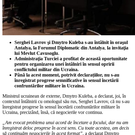
Serghei Lavrov şi Dmytro Kuleba s-au întâlnit în oraşul
Antalya, la Forumul Diplomatic din Antalya
,
la invitaţia
lui Mevlut Cavusoglu
.
Administraţia Turciei a profitat de această oportunitate
pentru organizarea unei întâlniri în sensul opririi
conflictului militar din Ucraina.
Până la acest moment, potrivit declarațiilor, nu s-au
înregistrat progrese semnificative în sensul încetării
confruntărilor militare în Ucraina.
Ministrul ucrainean de externe, Dmytro Kuleba, a declarat, joi, în
contextul întâlnirii cu omologul său rus, Serghei Lavrov, că nu s-au
înregistrat progrese în sensul încetării confruntărilor militare în
Ucraina, precizând, însă, că negocierile vor continua.
„Am evocat problema unui acord de încetare a focului, dar nu am
înregistrat deloc progrese în acest sens. Cu toate acestea, am decis
să continuăm negocierile în acest format”
, a declarat Dmytro