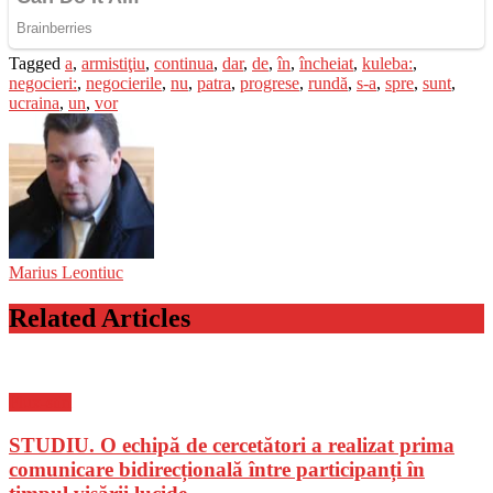
Tagged
a
,
armistiţiu
,
continua
,
dar
,
de
,
în
,
încheiat
,
kuleba:
,
negocieri:
,
negocierile
,
nu
,
patra
,
progrese
,
rundă
,
s-a
,
spre
,
sunt
,
ucraina
,
un
,
vor
Marius Leontiuc
Related Articles
Flux-stiri
STUDIU. O echipă de cercetători a realizat prima
comunicare bidirecțională între participanți în