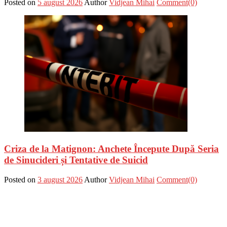
Posted on
5 august 2026
Author
Vidjean Mihai
Comment(0)
Criza de la Matignon: Anchete Începute După Seria
de Sinucideri și Tentative de Suicid
Posted on
3 august 2026
Author
Vidjean Mihai
Comment(0)