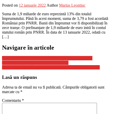
Posted on
12 ianuarie 2022
Author
Marius Leontiuc
Suma de 1,9 miliarde de euro reprezintă 13% din totalul
împrumutului. Până în acest moment, suma de 3,79 a fost acordată
Româniai prin PNRR. Banii din împrumut vor fi disponibilizați în
zece tranșe. O prefinanțare de 1,9 miliarde de euro intră în contul
statului român prin PNRR. În data de 13 ianuarie 2022, odată cu
[…]
Navigare în articole
Marea Britanie a adăugat pe lista sancțiunilor activele lui
Abramovici și ale șefului Rosneft, Sechin
BILANȚUL ZILEI. O nouă scădere a cazurilor de Covid-19
Lasă un răspuns
Adresa ta de email nu va fi publicată.
Câmpurile obligatorii sunt
marcate cu
*
Comentariu
*