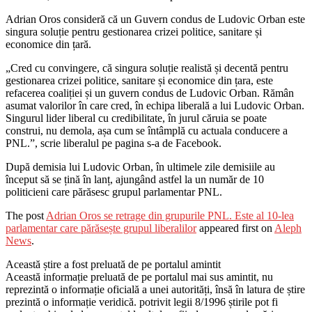
Adrian Oros consideră că un Guvern condus de Ludovic Orban este
singura soluție pentru gestionarea crizei politice, sanitare și
economice din țară.
„Cred cu convingere, că singura soluție realistă și decentă pentru
gestionarea crizei politice, sanitare și economice din țara, este
refacerea coaliției și un guvern condus de Ludovic Orban. Rămân
asumat valorilor în care cred, în echipa liberală a lui Ludovic Orban.
Singurul lider liberal cu credibilitate, în jurul căruia se poate
construi, nu demola, așa cum se întâmplă cu actuala conducere a
PNL.”, scrie liberalul pe pagina s-a de Facebook.
După demisia lui Ludovic Orban, în ultimele zile demisiile au
început să se țină în lanț, ajungând astfel la un număr de 10
politicieni care părăsesc grupul parlamentar PNL.
The post
Adrian Oros se retrage din grupurile PNL. Este al 10-lea
parlamentar care părăsește grupul liberalilor
appeared first on
Aleph
News
.
Această știre a fost preluată de pe portalul amintit
Această informație preluată de pe portalul mai sus amintit, nu
reprezintă o informație oficială a unei autorități, însă în latura de știre
prezintă o informație veridică. potrivit legii 8/1996 știrile pot fi