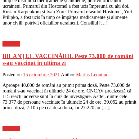
timp ce distribuia medicamente și alimente, potrivit oficialilor
ucraineni. Primarul din Hostomel a fost ucis împreună cu alți doi,
Ruslan Karpenkom și Ivan Zore. Primarul orașului Hostomel, Yuri
Prilipko, a fost ucis în timp ce împărțea medicamente și alimente
unor civili, potrivit oficialilor ucraineni. Consiliul […]
Flux-stiri
BILANȚUL VACCINĂRII. Peste 73.000 de români
s-au vaccinat în ultima zi
Posted on
15 octombrie 2021
Author
Marius Leontiuc
Aproape 40.000 de români au primit prima doză. Peste 73.000 de
români s-au vaccinat în ultimele 24 de ore. CNCAV precizează că
115 reacţii adverse sunt în curs de investigare. Astfel, dintre cele
73.377 de persoane vaccinate în ultimele 24 de ore, 39.052 au primit
prima doză, 7.105 pe cea de-a doua, iar 27.220 au […]
Flux-stiri