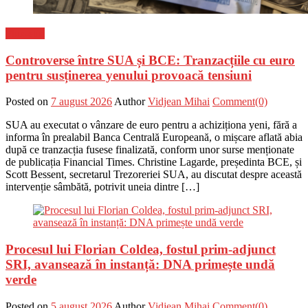
Flux-stiri
Controverse între SUA și BCE: Tranzacțiile cu euro
pentru susținerea yenului provoacă tensiuni
Posted on
7 august 2026
Author
Vidjean Mihai
Comment(0)
SUA au executat o vânzare de euro pentru a achiziționa yeni, fără a
informa în prealabil Banca Centrală Europeană, o mișcare aflată abia
după ce tranzacția fusese finalizată, conform unor surse menționate
de publicația Financial Times. Christine Lagarde, președinta BCE, și
Scott Bessent, secretarul Trezoreriei SUA, au discutat despre această
intervenție sâmbătă, potrivit uneia dintre […]
Procesul lui Florian Coldea, fostul prim-adjunct
SRI, avansează în instanță: DNA primește undă
verde
Posted on
5 august 2026
Author
Vidjean Mihai
Comment(0)