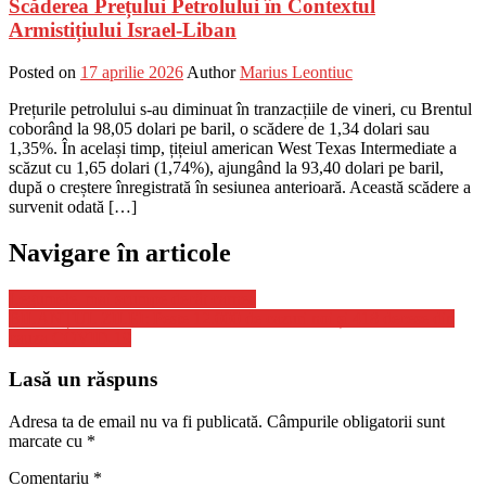
Scăderea Prețului Petrolului în Contextul
Armistițiului Israel-Liban
Posted on
17 aprilie 2026
Author
Marius Leontiuc
Prețurile petrolului s-au diminuat în tranzacțiile de vineri, cu Brentul
coborând la 98,05 dolari pe baril, o scădere de 1,34 dolari sau
1,35%. În același timp, țițeiul american West Texas Intermediate a
scăzut cu 1,65 dolari (1,74%), ajungând la 93,40 dolari pe baril,
după o creștere înregistrată în sesiunea anterioară. Această scădere a
survenit odată […]
Navigare în articole
Legumele, mai scumpe decât carnea
BILANȚUL ZILEI: Peste 12.000 de cazuri noi și 418 decese din
cauza COVID-19
Lasă un răspuns
Adresa ta de email nu va fi publicată.
Câmpurile obligatorii sunt
marcate cu
*
Comentariu
*