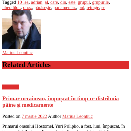
Tagged
10-lea
,
adrian
,
al
,
care
,
din
,
este
,
grupul
,
grupurile
,
liberalilor.
,
oros:
,
părăseşte
,
parlamentar.
,
pnl
,
retrage
,
se
Marius Leontiuc
Related Articles
Flux-stiri
Primar ucrainean, împușcat în timp ce distribuia
pâine și medicamente
Posted on
7 martie 2022
Author
Marius Leontiuc
Primarul orașului Hostomel, Yuri Prilipko, a fost, luni, împușcat, în