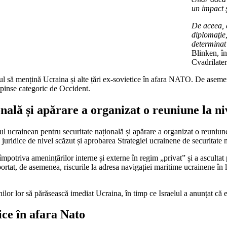
un impact ş
De aceea, e
diplomaţie
determinat
Blinken, în
Cvadrilate
ul să mențină Ucraina și alte țări ex-sovietice în afara NATO. De asem
espinse categoric de Occident.
nală și apărare a organizat o reuniune la niv
crainean pentru securitate națională și apărare a organizat o reuniune la
e juridice de nivel scăzut și aprobarea Strategiei ucrainene de securitate 
mpotriva amenințărilor interne și externe în regim „privat” și a ascultat p
rtat, de asemenea, riscurile la adresa navigației maritime ucrainene în 
ilor lor să părăsească imediat Ucraina, în timp ce Israelul a anunțat că
ice în afara Nato