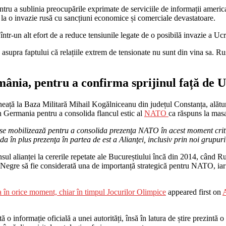
tru a sublinia preocupările exprimate de serviciile de informații american
r la o invazie rusă cu sancțiuni economice și comerciale devastatoare.
 într-un alt efort de a reduce tensiunile legate de o posibilă invazie a Uc
 asupra faptului că relațiile extrem de tensionate nu sunt din vina sa. R
ânia, pentru a confirma sprijinul față de 
ață la Baza Militară Mihail Kogălniceanu din județul Constanța, alături
n Germania pentru a consolida flancul estic al
NATO
ca răspuns la masa
i se mobilizează pentru a consolida prezenţa NATO în acest moment cri
a în plus prezenţa în partea de est a Alianţei, inclusiv prin noi grupuri
l alianței la cererile repetate ale Bucureștiului încă din 2014, când Rus
re să fie considerată una de importanță strategică pentru NATO, iar state
 în orice moment, chiar în timpul Jocurilor Olimpice
appeared first on
o informație oficială a unei autorități, însă în latura de știre prezintă o i