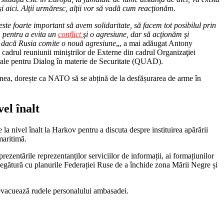
i aici. Alţii urmăresc, alţii vor să vadă cum reacţionăm.
ste foarte important să avem solidaritate, să facem tot posibilul prin
, pentru a evita un
conflict
şi o agresiune, dar să acţionăm şi
 dacă Rusia comite o nouă agresiune
„, a mai adăugat Antony
 cadrul reuniunii miniştrilor de Externe din cadrul Organizaţiei
rale pentru Dialog în materie de Securitate (QUAD).
enea, dorește ca NATO să se abțină de la desfășurarea de arme în
el înalt
 nivel înalt la Harkov pentru a discuta despre instituirea apărării
maritimă.
rezentările reprezentanților serviciilor de informații, ai formațiunilor
legătură cu planurile Federației Ruse de a închide zona Mării Negre și
 evacuează rudele personalului ambasadei.