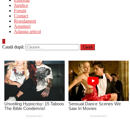
Editorial
Juridice
Forum
Contact
Regulament
Anunturi
Adauga articol
Caută după: