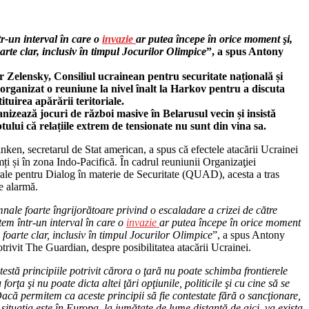
r-un interval în care o
invazie
ar putea începe în orice moment şi,
oarte clar, inclusiv în timpul Jocurilor Olimpice
”, a spus Antony
Zelensky, Consiliul ucrainean pentru securitate națională și
organizat o reuniune la nivel înalt la Harkov pentru a discuta
ituirea apărării teritoriale.
nizează jocuri de război masive în Belarusul vecin și insistă
tului că relațiile extrem de tensionate nu sunt din vina sa.
ken, secretarul de Stat american, a spus că efectele atacării Ucrainei
mți și în zona Indo-Pacifică. În cadrul reuniunii Organizaţiei
ale pentru Dialog în materie de Securitate (QUAD), acesta a tras
e alarmă.
nale foarte îngrijorătoare privind o escaladare a crizei de către
em într-un interval în care o
invazie
ar putea începe în orice moment
ie foarte clar, inclusiv în timpul Jocurilor Olimpice
”, a spus Antony
trivit The Guardian, despre posibilitatea atacării Ucrainei.
estă principiile potrivit cărora o ţară nu poate schimba frontierele
u forţa şi nu poate dicta altei ţări opţiunile, politicile şi cu cine să se
acă permitem ca aceste principii să fie contestate fără o sancţionare,
situaţia este în Europa, la jumătate de lume distanţă de aici, va exista