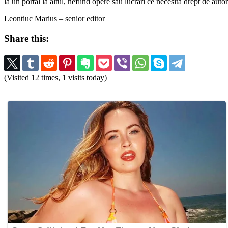
la un portal la altul, nefiind opere sau lucrări ce necesită drept de auto
Leontiuc Marius – senior editor
Share this:
(Visited 12 times, 1 visits today)