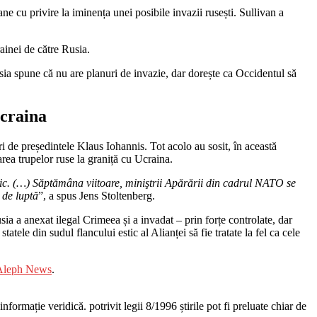
e cu privire la iminența unei posibile invazii rusești. Sullivan a
rainei de către Rusia.
usia spune că nu are planuri de invazie, dar dorește ca Occidentul să
Ucraina
 de președintele Klaus Iohannis. Tot acolo au sosit, în această
rea trupelor ruse la graniță cu Ucraina.
tic. (…) Săptămâna viitoare, miniştrii Apărării din cadrul NATO se
 de luptă
”, a spus Jens Stoltenberg.
ia a anexat ilegal Crimeea și a invadat – prin forțe controlate, dar
le din sudul flancului estic al Alianței să fie tratate la fel ca cele
Aleph News
.
nformație veridică. potrivit legii 8/1996 știrile pot fi preluate chiar de