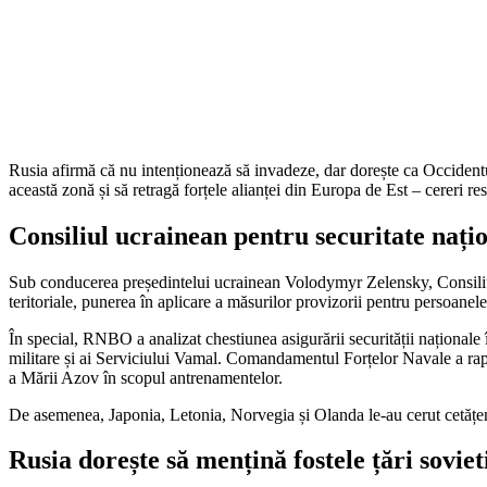
Rusia afirmă că nu intenționează să invadeze, dar dorește ca Occident
această zonă și să retragă forțele alianței din Europa de Est – cereri r
Consiliul ucrainean pentru securitate națio
Sub conducerea președintelui ucrainean Volodymyr Zelensky, Consiliul u
teritoriale, punerea în aplicare a măsurilor provizorii pentru persoanel
În special, RNBO a analizat chestiunea asigurării securității naționale î
militare și ai Serviciului Vamal. Comandamentul Forțelor Navale a rapo
a Mării Azov în scopul antrenamentelor.
De asemenea, Japonia, Letonia, Norvegia și Olanda le-au cerut cetățen
Rusia dorește să mențină fostele țări soviet