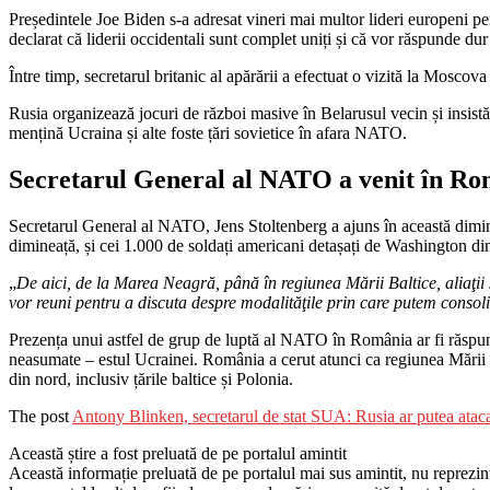
Președintele Joe Biden s-a adresat vineri mai multor lideri europeni pen
declarat că liderii occidentali sunt complet uniți și că vor răspunde du
Între timp, secretarul britanic al apărării a efectuat o vizită la Moscova
Rusia organizează jocuri de război masive în Belarusul vecin și insistă
mențină Ucraina și alte foste țări sovietice în afara NATO.
Secretarul General al NATO a venit în Rom
Secretarul General al NATO, Jens Stoltenberg a ajuns în această dimine
dimineață, și cei 1.000 de soldați americani detașați de Washington di
„
De aici, de la Marea Neagră, până în regiunea Mării Baltice, aliaţi
vor reuni pentru a discuta despre modalităţile prin care putem consolid
Prezența unui astfel de grup de luptă al NATO în România ar fi răspunsu
neasumate – estul Ucrainei. România a cerut atunci ca regiunea Mării Neg
din nord, inclusiv țările baltice și Polonia.
The post
Antony Blinken, secretarul de stat SUA: Rusia ar putea ataca
Această știre a fost preluată de pe portalul amintit
Această informație preluată de pe portalul mai sus amintit, nu reprezintă 