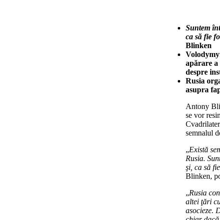
Suntem înt
ca să fie f
Blinken
Volodymyr 
apărare a 
despre inst
Rusia orga
asupra fap
Antony Blin
se vor resi
Cvadrilater
semnalul d
„
Există sem
Rusia. Sunt
şi, ca să f
Blinken, po
„
Rusia cont
altei ţări c
asocieze. D
chiar dacă 