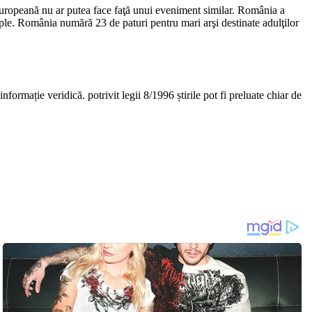
 europeană nu ar putea face faţă unui eveniment similar. România a
tiple. România numără 23 de paturi pentru mari arşi destinate adulţilor
nformație veridică. potrivit legii 8/1996 știrile pot fi preluate chiar de