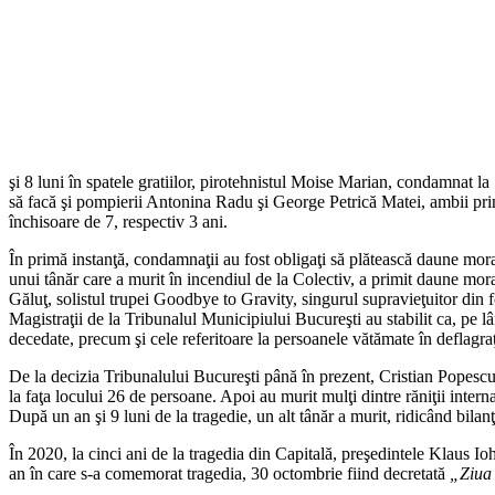
şi 8 luni în spatele gratiilor, pirotehnistul Moise Marian, condamnat la 1
să facă şi pompierii Antonina Radu şi George Petrică Matei, ambii pri
închisoare de 7, respectiv 3 ani.
În primă instanţă, condamnaţii au fost obligaţi să plătească daune mor
unui tânăr care a murit în incendiul de la Colectiv, a primit daune mo
Găluţ, solistul trupei Goodbye to Gravity, singurul supravieţuitor din 
Magistraţii de la Tribunalul Municipiului Bucureşti au stabilit ca, pe lâ
decedate, precum şi cele referitoare la persoanele vătămate în deflagraţ
De la decizia Tribunalului Bucureşti până în prezent, Cristian Popescu 
la faţa locului 26 de persoane. Apoi au murit mulţi dintre răniţii internaţ
După un an şi 9 luni de la tragedie, un alt tânăr a murit, ridicând bilanţu
În 2020, la cinci ani de la tragedia din Capitală, preşedintele Klaus I
an în care s-a comemorat tragedia, 30 octombrie fiind decretată
„Ziua 