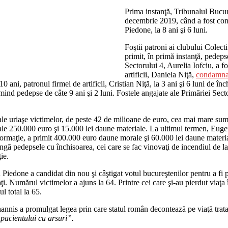
Prima instanţă, Tribunalul Bucure
decembrie 2019, când a fost cond
Piedone, la 8 ani şi 6 luni.
Foştii patroni ai clubului Cole
primit, în primă instanţă, pedeps
Sectorului 4, Aurelia Iofciu, a f
artificii, Daniela Niţă,
condamna
0 ani, patronul firmei de artificii, Cristian Niţă, la 3 ani şi 6 luni de î
mind pedepse de câte 9 ani şi 2 luni. Fostele angajate ale Primăriei S
ale uriaşe victimelor, de peste 42 de milioane de euro, cea mai mare sum
rale 250.000 euro şi 15.000 lei daune materiale. La ultimul termen, Eug
formaţie, a primit 400.000 euro daune morale şi 60.000 lei daune materiale
ngă pedepsele cu închisoarea, cei care se fac vinovaţi de incendiul de la 
ie.
Piedone a candidat din nou şi câştigat votul bucureştenilor pentru a fi 
i. Numărul victimelor a ajuns la 64. Printre cei care şi-au pierdut viaţa în
l total la 65.
ohannis a promulgat legea prin care statul român decontează pe viaţă trat
pacientului cu arsuri”.