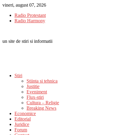
Skip
vineri, august 07, 2026
to
Radio Protestant
content
Radio Harmony
un site de stiri si informatii
Stiri
Stiinta si tehnica
Justitie
Eveniment
Flux-stiri
Cultura – Religie
Breaking News
Economice
Editorial
Juridice
Forum