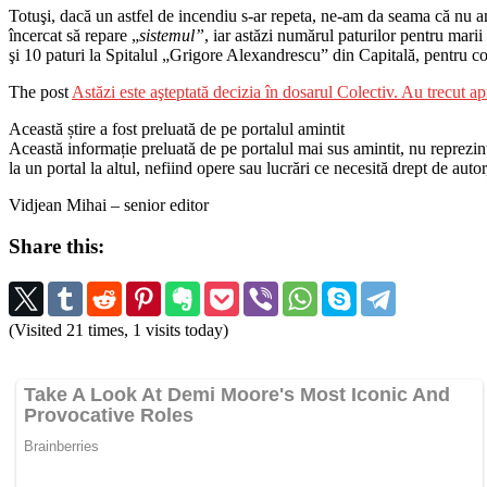
Totuşi, dacă un astfel de incendiu s-ar repeta, ne-am da seama că nu a
încercat să repare „
sistemul”
, iar astăzi numărul paturilor pentru mari
şi 10 paturi la Spitalul „Grigore Alexandrescu” din Capitală, pentru co
The post
Astăzi este aşteptată decizia în dosarul Colectiv. Au trecut ap
Această știre a fost preluată de pe portalul amintit
Această informație preluată de pe portalul mai sus amintit, nu reprezintă 
la un portal la altul, nefiind opere sau lucrări ce necesită drept de auto
Vidjean Mihai – senior editor
Share this:
(Visited 21 times, 1 visits today)