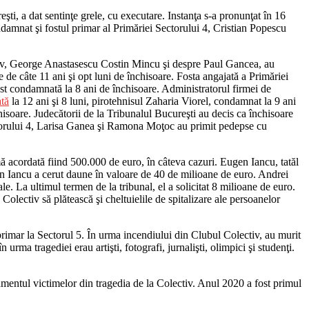
şti, a dat sentinţe grele, cu executare. Instanţa s-a pronunţat în 16
amnat şi fostul primar al Primăriei Sectorului 4, Cristian Popescu
ctiv, George Anastasescu Costin Mincu şi despre Paul Gancea, au
e de câte 11 ani şi opt luni de închisoare. Fosta angajată a Primăriei
ost condamnată la 8 ani de închisoare. Administratorul firmei de
tă
la 12 ani şi 8 luni, pirotehnisul Zaharia Viorel, condamnat la 9 ani
nchisoare. Judecătorii de la Tribunalul Bucureşti au decis ca închisoare
ectorului 4, Larisa Ganea şi Ramona Moţoc au primit pedepse cu
ă acordată fiind 500.000 de euro, în câteva cazuri. Eugen Iancu, tatăl
en Iancu a cerut daune în valoare de 40 de milioane de euro. Andrei
. La ultimul termen de la tribunal, el a solicitat 8 milioane de euro.
Colectiv să plătească şi cheltuielile de spitalizare ale persoanelor
primar la Sectorul 5. În urma incendiului din Clubul Colectiv, au murit
 urma tragediei erau artişti, fotografi, jurnalişti, olimpici şi studenţi.
amentul victimelor din tragedia de la Colectiv. Anul 2020 a fost primul