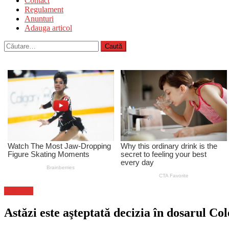
Contact
Regulament
Anunturi
Adauga articol
Caută
după:
Flux-stiri
Astăzi este aşteptată decizia în dosarul Col