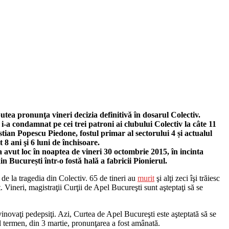
tea pronunţa vineri decizia definitivă în dosarul Colectiv.
i-a condamnat pe cei trei patroni ai clubului Colectiv la câte 11
istian Popescu Piedone, fostul primar al sectorului 4 și actualul
t 8 ani şi 6 luni de închisoare.
a avut loc în noaptea de vineri 30 octombrie 2015, în incinta
in București într-o fostă hală a fabricii Pionierul.
 de la tragedia din Colectiv. 65 de tineri au
murit
şi alţi zeci îşi trăiesc
. Vineri, magistraţii Curţii de Apel Bucureşti sunt aşteptaţi să se
vinovaţi pedepsiţi. Azi, Curtea de Apel Bucureşti este aşteptată să se
l termen, din 3 martie, pronunţarea a fost amânată.