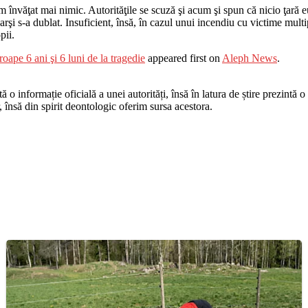
m învăţat mai nimic. Autorităţile se scuză şi acum şi spun că nicio ţară
i arşi s-a dublat. Insuficient, însă, în cazul unui incendiu cu victime mul
pii.
roape 6 ani şi 6 luni de la tragedie
appeared first on
Aleph News
.
o informație oficială a unei autorități, însă în latura de știre prezintă o i
r, însă din spirit deontologic oferim sursa acestora.