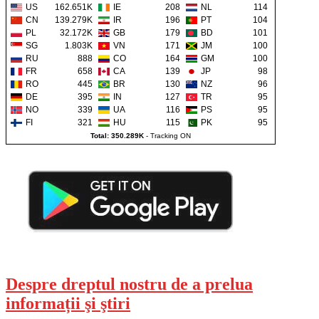
US
162.651K
IE
208
NL
114
CN
139.279K
IR
196
PT
104
PL
32.172K
GB
179
BD
101
SG
1.803K
VN
171
JM
100
RU
888
CO
164
GM
100
FR
658
CA
139
JP
98
RO
445
BR
130
NZ
96
DE
395
IN
127
TR
95
NO
339
UA
116
PS
95
FI
321
HU
115
PK
95
Total: 350.289K
-
Tracking ON
Despre dreptul nostru de a prelua
informații şi ştiri