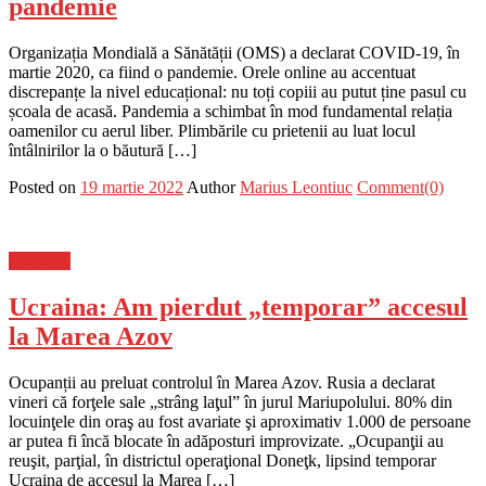
pandemie
Organizația Mondială a Sănătății (OMS) a declarat COVID-19, în
martie 2020, ca fiind o pandemie. Orele online au accentuat
discrepanțe la nivel educațional: nu toți copiii au putut ține pasul cu
școala de acasă. Pandemia a schimbat în mod fundamental relația
oamenilor cu aerul liber. Plimbările cu prietenii au luat locul
întâlnirilor la o băutură […]
Posted on
19 martie 2022
Author
Marius Leontiuc
Comment(0)
Flux-stiri
Ucraina: Am pierdut „temporar” accesul
la Marea Azov
Ocupanții au preluat controlul în Marea Azov. Rusia a declarat
vineri că forţele sale „strâng laţul” în jurul Mariupolului. 80% din
locuinţele din oraş au fost avariate şi aproximativ 1.000 de persoane
ar putea fi încă blocate în adăposturi improvizate. „Ocupanţii au
reuşit, parţial, în districtul operaţional Doneţk, lipsind temporar
Ucraina de accesul la Marea […]