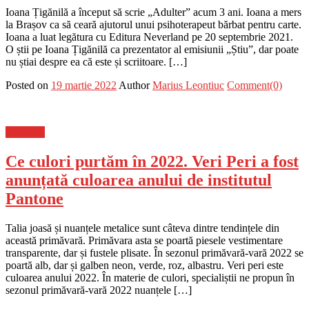
Ioana Țigănilă a început să scrie „Adulter” acum 3 ani. Ioana a mers
la Brașov ca să ceară ajutorul unui psihoterapeut bărbat pentru carte.
Ioana a luat legătura cu Editura Neverland pe 20 septembrie 2021.
O știi pe Ioana Țigănilă ca prezentator al emisiunii „Știu”, dar poate
nu știai despre ea că este și scriitoare. […]
Posted on
19 martie 2022
Author
Marius Leontiuc
Comment(0)
Flux-stiri
Ce culori purtăm în 2022. Veri Peri a fost
anunțată culoarea anului de institutul
Pantone
Talia joasă și nuanțele metalice sunt câteva dintre tendințele din
această primăvară. Primăvara asta se poartă piesele vestimentare
transparente, dar și fustele plisate. În sezonul primăvară-vară 2022 se
poartă alb, dar și galben neon, verde, roz, albastru. Veri peri este
culoarea anului 2022. În materie de culori, specialiștii ne propun în
sezonul primăvară-vară 2022 nuanțele […]