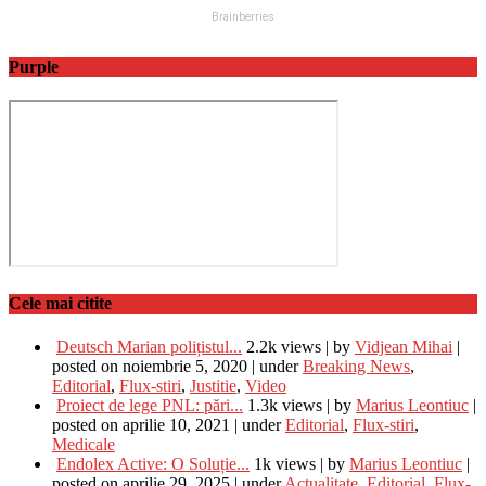
Purple
Cele mai citite
Deutsch Marian polițistul...
2.2k views
|
by
Vidjean Mihai
|
posted on noiembrie 5, 2020
|
under
Breaking News
,
Editorial
,
Flux-stiri
,
Justitie
,
Video
Proiect de lege PNL: pări...
1.3k views
|
by
Marius Leontiuc
|
posted on aprilie 10, 2021
|
under
Editorial
,
Flux-stiri
,
Medicale
Endolex Active: O Soluție...
1k views
|
by
Marius Leontiuc
|
posted on aprilie 29, 2025
|
under
Actualitate
,
Editorial
,
Flux-