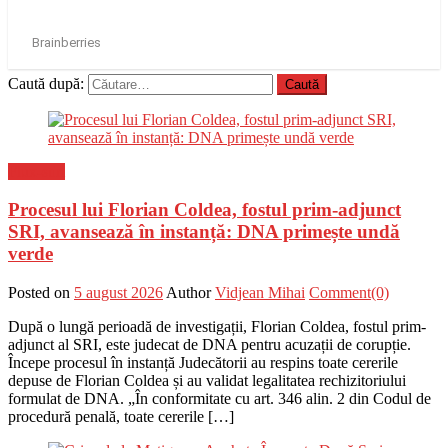
Caută după:
Flux-stiri
Procesul lui Florian Coldea, fostul prim-adjunct
SRI, avansează în instanță: DNA primește undă
verde
Posted on
5 august 2026
Author
Vidjean Mihai
Comment(0)
După o lungă perioadă de investigații, Florian Coldea, fostul prim-
adjunct al SRI, este judecat de DNA pentru acuzații de corupție.
Începe procesul în instanță Judecătorii au respins toate cererile
depuse de Florian Coldea și au validat legalitatea rechizitoriului
formulat de DNA. „În conformitate cu art. 346 alin. 2 din Codul de
procedură penală, toate cererile […]