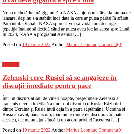
Noua rachetă lunară gigantică a NASA a ajuns în sfârșit la rampa de
lansare, deși nu s-a stabilit încă data la care ar putea părăsi în sfârșit
Pământul. Oficialii NASA spun că vor să vadă cum decurge
repetiția înainte să decidă când ar putea avea loc lansarea spre Lună.
În 2024, NASA a programat Artemis […]
Posted on
19 martie 2022
Author
Marius Leontiuc
Comment(0)
Flux-stiri
Zelenski cere Rusiei să se angajeze în
discuții imediate pentru pace
Într-un discurs al său de vineri noapte, președintele Zelenski a
transmis nevoia imediată a unor noi discuții cu Rusia. Războiul
dintre Ucraina și Rusia intră deja în a patra săptămână. Ucraina și
Rusia au avut, până acum, mai multe runde de discuții. Cu toate
acestea, ele nu au ajuns încă la un acord privind încetarea […]
Posted on
19 martie 2022
Author
Marius Leontiuc
Comment(0)