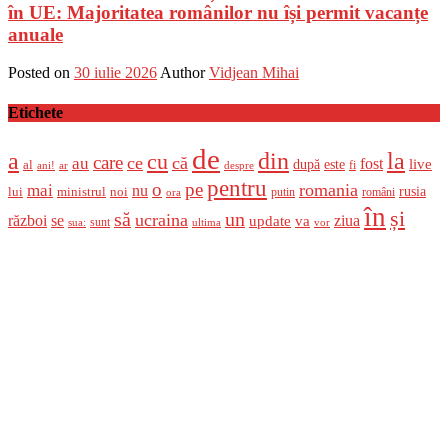
în UE: Majoritatea românilor nu își permit vacanțe
anuale
Posted on
30 iulie 2026
Author
Vidjean Mihai
Etichete
de
a
din
la
cu
care
ce
că
au
fost
live
după
este
al
fi
ani!
ar
despre
pentru
o
pe
romania
mai
nu
ministrul
rusia
lui
noi
români
putin
ora
în
și
un
să
ucraina
război
se
update
ziua
va
sunt
sua:
ultima
vor