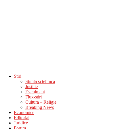
Stiri
Stiinta si tehnica
Justitie
Eveniment
Flux-stiri
Cultura – Religie
Breaking News
Economice
Editorial
Juridice
Forum