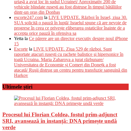
uriașă a avut loc în sudul Ucrainei/ Aproximativ 200 de
vehicule blindate rusești au fost distruse în timpul bătăliilor
dintr-un oraș din Donbas
escorte247.com
la
LIVE UPDATE. Război în Israel, ziua 30.
SUA solicită o pauză în luptă/ Israelul spune că are nevoie de
progrese în ceea ce privește eliberarea ostaticilor înainte de a
accepta orice pauză în ofensiva sa
Yetta
la
Ce părere are un director executiv despre noul iPhone
15
Escorte
la
LIVE UPDATE. Ziua 529 de război. Sunt
raportate atacuri rusești cu rachete balistice şi hipersonice în
toată Ucraina. Maria Zaharova a jurat răzbunare/
Universitatea de Economie și Comerț din Donețk a fost
atacată/ Ruşii distrug un centru pentru transfuzie sanguină din
Harkov
Ultimele știri
Procesul lui Florian Coldea, fostul prim-adjunct
SRI, avansează în instanță: DNA primește undă
verde