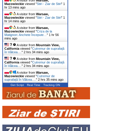
A visitor from
Warsaw,
Mazowieckie
viewed "
Stiri - Ziar de Stiri
"
1
hr 13 mins ago
A visitor from
Warsaw,
Mazowieckie
viewed "
Stiri - Ziar de Stiri
"
1
hr 14 mins ago
A visitor from
Warsaw,
Mazowieckie
viewed "
Criza de la
Matignon: Anchete Începute…
"
1 hr 56
mins ago
A visitor from
Mountain View,
California
viewed "
Cutremur de suprafață
în Vâlcea.…
"
2 hrs 34 mins ago
A visitor from
Mountain View,
California
viewed "
Cutremur de suprafață
în Vâlcea.…
"
2 hrs 34 mins ago
A visitor from
Warsaw,
Mazowieckie
viewed "
Cutremur de
suprafață în Vâlcea.…
"
2 hrs 35 mins ago
Get Script
Real Time
Tracking ON