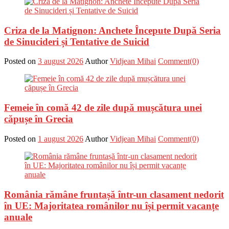
Criza de la Matignon: Anchete Începute După Seria
de Sinucideri și Tentative de Suicid
Posted on
3 august 2026
Author
Vidjean Mihai
Comment(0)
Femeie în comă 42 de zile după mușcătura unei
căpușe în Grecia
Posted on
1 august 2026
Author
Vidjean Mihai
Comment(0)
România rămâne fruntașă într-un clasament nedorit
în UE: Majoritatea românilor nu își permit vacanțe
anuale