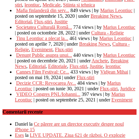
stiri
,
leontiuc
,
Medicale
,
Stiinta si tehnica
Mafia finlandeză din serv...
849 views
|
by
Marius Leontiuc
|
posted on septembrie 15, 2020
|
under
Breaking News
,
Editorial
,
Flux-stiri
,
Justitie
Societatea Culturală Româ...
774 views
|
by
Marius Leontiuc
|
posted on octombrie 28, 2022
|
under
Cultura - Religie
Tinu Leontiuc a plecat la...
461 views
|
by
Marius Leontiuc
|
posted on aprilie 7, 2020
|
under
Breaking News
,
Cultura -
Religie
,
Eveniment
,
Flux-stiri
Denunț Public asupra unui...
440 views
|
by
Marius Leontiuc
|
posted on decembrie 20, 2021
|
under
Anchete
,
Breaking
News
,
Editorial
,
Editoriale
,
Flux-stiri
,
Justitie
,
leontiuc
Cannes Film Festival: Ce...
433 views
|
by
Vidjean Mihai
|
posted on mai 19, 2024
|
under
Flux-stiri
Decizie CCR: Revocarea Av...
404 views
|
by
Marius
Leontiuc
|
posted on iunie 30, 2021
|
under
Flux-stiri
,
Juridice
VIDEO Congres PNL/Iohanni...
397 views
|
by
Marius
Leontiuc
|
posted on septembrie 25, 2021
|
under
Eveniment
Comentarii recente
Daniel
la
Ce părere are un director executiv despre noul
iPhone 15
Eses
la
LIVE UPDATE. Ziua 621 de război. O explozie