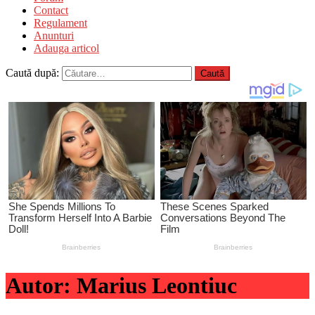
Contact
Regulament
Anunturi
Adauga articol
Caută după:
Autor:
Marius Leontiuc