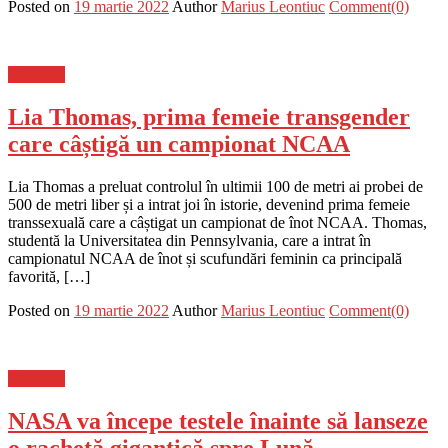
Posted on
19 martie 2022
Author
Marius Leontiuc
Comment(0)
Flux-stiri
Lia Thomas, prima femeie transgender
care câștigă un campionat NCAA
Lia Thomas a preluat controlul în ultimii 100 de metri ai probei de
500 de metri liber și a intrat joi în istorie, devenind prima femeie
transsexuală care a câștigat un campionat de înot NCAA. Thomas,
studentă la Universitatea din Pennsylvania, care a intrat în
campionatul NCAA de înot și scufundări feminin ca principală
favorită, […]
Posted on
19 martie 2022
Author
Marius Leontiuc
Comment(0)
Flux-stiri
NASA va începe testele înainte să lanseze
o rachetă gigantică spre Lună