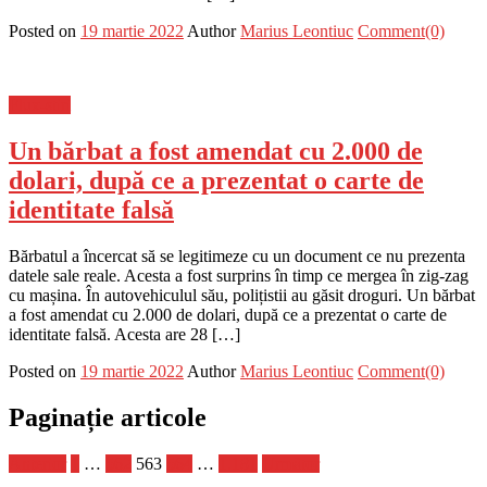
Posted on
19 martie 2022
Author
Marius Leontiuc
Comment(0)
Flux-stiri
Un bărbat a fost amendat cu 2.000 de
dolari, după ce a prezentat o carte de
identitate falsă
Bărbatul a încercat să se legitimeze cu un document ce nu prezenta
datele sale reale. Acesta a fost surprins în timp ce mergea în zig-zag
cu mașina. În autovehiculul său, polițistii au găsit droguri. Un bărbat
a fost amendat cu 2.000 de dolari, după ce a prezentat o carte de
identitate falsă. Acesta are 28 […]
Posted on
19 martie 2022
Author
Marius Leontiuc
Comment(0)
Paginație articole
Anterior
1
…
562
563
564
…
1.181
Următor