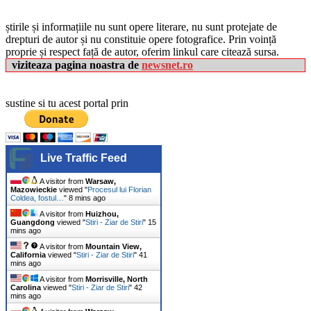
știrile și informațiile nu sunt opere literare, nu sunt protejate de
drepturi de autor și nu constituie opere fotografice. Prin voință
proprie și respect față de autor, oferim linkul care citează sursa.
viziteaza pagina noastra de
newsnet.ro
sustine si tu acest portal prin
Live Traffic Feed
A visitor from
Warsaw,
Mazowieckie
viewed "
Procesul lui Florian
Coldea, fostul…
"
8 mins ago
A visitor from
Huizhou,
Guangdong
viewed "
Stiri - Ziar de Stiri
"
16
mins ago
A visitor from
Mountain View,
California
viewed "
Stiri - Ziar de Stiri
"
41
mins ago
A visitor from
Morrisville, North
Carolina
viewed "
Stiri - Ziar de Stiri
"
42
mins ago