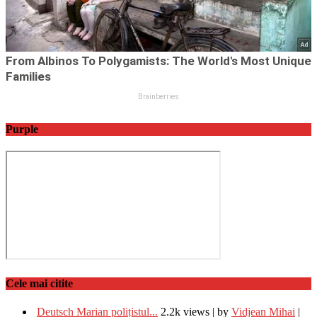
Purple
Cele mai citite
Deutsch Marian polițistul...
2.2k views
|
by
Vidjean Mihai
|