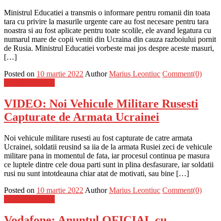
Ministrul Educatiei a transmis o informare pentru romanii din toata
tara cu privire la masurile urgente care au fost necesare pentru tara
noastra si au fost aplicate pentru toate scolile, ele avand legatura cu
numarul mare de copii veniti din Ucraina din cauza razboiului pornit
de Rusia. Ministrul Educatiei vorbeste mai jos despre aceste masuri,
[…]
Posted on
10 martie 2022
Author
Marius Leontiuc
Comment(0)
Stiinta si tehnica
VIDEO: Noi Vehicule Militare Rusesti
Capturate de Armata Ucrainei
Noi vehicule militare rusesti au fost capturate de catre armata
Ucrainei, soldatii reusind sa iia de la armata Rusiei zeci de vehicule
militare pana in momentul de fata, iar procesul continua pe masura
ce luptele dintre cele doua parti sunt in plina desfasurare, iar soldatii
rusi nu sunt intotdeauna chiar atat de motivati, sau bine […]
Posted on
10 martie 2022
Author
Marius Leontiuc
Comment(0)
Stiinta si tehnica
Vodafone: Anuntul OFICIAL cu