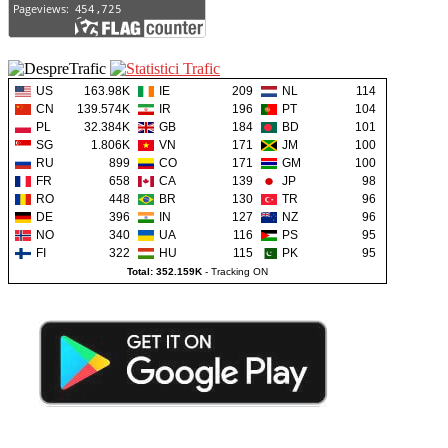
US
163.98K
IE
209
NL
114
CN
139.574K
IR
196
PT
104
PL
32.384K
GB
184
BD
101
SG
1.806K
VN
171
JM
100
RU
899
CO
171
GM
100
FR
658
CA
139
JP
98
RO
448
BR
130
TR
96
DE
396
IN
127
NZ
96
NO
340
UA
116
PS
95
FI
322
HU
115
PK
95
Total: 352.159K
-
Tracking ON