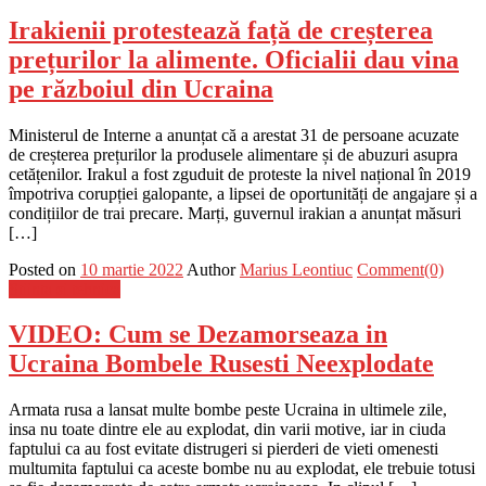
Irakienii protestează față de creșterea
prețurilor la alimente. Oficialii dau vina
pe războiul din Ucraina
Ministerul de Interne a anunțat că a arestat 31 de persoane acuzate
de creșterea prețurilor la produsele alimentare și de abuzuri asupra
cetățenilor. Irakul a fost zguduit de proteste la nivel național în 2019
împotriva corupției galopante, a lipsei de oportunități de angajare și a
condițiilor de trai precare. Marți, guvernul irakian a anunțat măsuri
[…]
Posted on
10 martie 2022
Author
Marius Leontiuc
Comment(0)
Stiinta si tehnica
VIDEO: Cum se Dezamorseaza in
Ucraina Bombele Rusesti Neexplodate
Armata rusa a lansat multe bombe peste Ucraina in ultimele zile,
insa nu toate dintre ele au explodat, din varii motive, iar in ciuda
faptului ca au fost evitate distrugeri si pierderi de vieti omenesti
multumita faptului ca aceste bombe nu au explodat, ele trebuie totusi