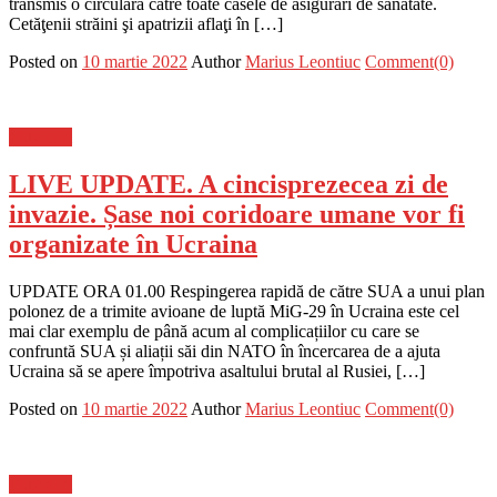
transmis o circulară către toate casele de asigurări de sănătate.
Cetăţenii străini şi apatrizii aflaţi în […]
Posted on
10 martie 2022
Author
Marius Leontiuc
Comment(0)
Flux-stiri
LIVE UPDATE. A cincisprezecea zi de
invazie. Șase noi coridoare umane vor fi
organizate în Ucraina
UPDATE ORA 01.00 Respingerea rapidă de către SUA a unui plan
polonez de a trimite avioane de luptă MiG-29 în Ucraina este cel
mai clar exemplu de până acum al complicațiilor cu care se
confruntă SUA și aliații săi din NATO în încercarea de a ajuta
Ucraina să se apere împotriva asaltului brutal al Rusiei, […]
Posted on
10 martie 2022
Author
Marius Leontiuc
Comment(0)
Flux-stiri