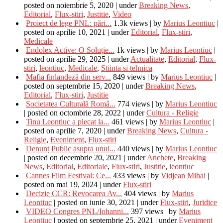
posted on noiembrie 5, 2020
|
under
Breaking News
,
Editorial
,
Flux-stiri
,
Justitie
,
Video
Proiect de lege PNL: pări...
1.3k views
|
by
Marius Leontiuc
|
posted on aprilie 10, 2021
|
under
Editorial
,
Flux-stiri
,
Medicale
Endolex Active: O Soluție...
1k views
|
by
Marius Leontiuc
|
posted on aprilie 29, 2025
|
under
Actualitate
,
Editorial
,
Flux-
stiri
,
leontiuc
,
Medicale
,
Stiinta si tehnica
Mafia finlandeză din serv...
849 views
|
by
Marius Leontiuc
|
posted on septembrie 15, 2020
|
under
Breaking News
,
Editorial
,
Flux-stiri
,
Justitie
Societatea Culturală Româ...
774 views
|
by
Marius Leontiuc
|
posted on octombrie 28, 2022
|
under
Cultura - Religie
Tinu Leontiuc a plecat la...
461 views
|
by
Marius Leontiuc
|
posted on aprilie 7, 2020
|
under
Breaking News
,
Cultura -
Religie
,
Eveniment
,
Flux-stiri
Denunț Public asupra unui...
440 views
|
by
Marius Leontiuc
|
posted on decembrie 20, 2021
|
under
Anchete
,
Breaking
News
,
Editorial
,
Editoriale
,
Flux-stiri
,
Justitie
,
leontiuc
Cannes Film Festival: Ce...
433 views
|
by
Vidjean Mihai
|
posted on mai 19, 2024
|
under
Flux-stiri
Decizie CCR: Revocarea Av...
404 views
|
by
Marius
Leontiuc
|
posted on iunie 30, 2021
|
under
Flux-stiri
,
Juridice
VIDEO Congres PNL/Iohanni...
397 views
|
by
Marius
Leontiuc
|
posted on septembrie 25, 2021
|
under
Eveniment