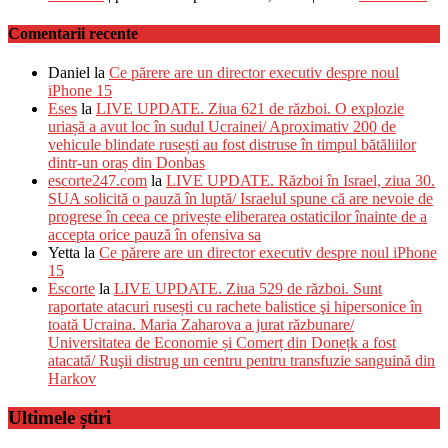
Comentarii recente
Daniel
la
Ce părere are un director executiv despre noul
iPhone 15
Eses
la
LIVE UPDATE. Ziua 621 de război. O explozie
uriașă a avut loc în sudul Ucrainei/ Aproximativ 200 de
vehicule blindate rusești au fost distruse în timpul bătăliilor
dintr-un oraș din Donbas
escorte247.com
la
LIVE UPDATE. Război în Israel, ziua 30.
SUA solicită o pauză în luptă/ Israelul spune că are nevoie de
progrese în ceea ce privește eliberarea ostaticilor înainte de a
accepta orice pauză în ofensiva sa
Yetta
la
Ce părere are un director executiv despre noul iPhone
15
Escorte
la
LIVE UPDATE. Ziua 529 de război. Sunt
raportate atacuri rusești cu rachete balistice şi hipersonice în
toată Ucraina. Maria Zaharova a jurat răzbunare/
Universitatea de Economie și Comerț din Donețk a fost
atacată/ Ruşii distrug un centru pentru transfuzie sanguină din
Harkov
Ultimele știri