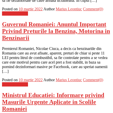
sa fie dezamorsate de catre armata ucraineana. In clipul […]
Posted on
10 martie 2022
Author
Marius Leontiuc
Comment(0)
Stiinta si tehnica
Guvernul Romaniei: Anuntul Important
Privind Preturile la Benzina, Motorina in
Benzinarii
Premierul Romaniei, Nicolae Ciuca, a decis ca benzinariile din
Romania care au avut afisate, aparent, preturi de chiar si peste 11
LEI pentru litrul de combustibil, sa fie controlate pentru a se vedea
care este motivul pentru care acel pret a fost stabilit, in baza sa
pornind dezinformari masive pe Facebook, care au speriat oamenii
[…]
Posted on
10 martie 2022
Author
Marius Leontiuc
Comment(0)
Stiinta si tehnica
Ministrul Educatiei: Informare privind
Masurile Urgente Aplicate in Scolile
Romaniei