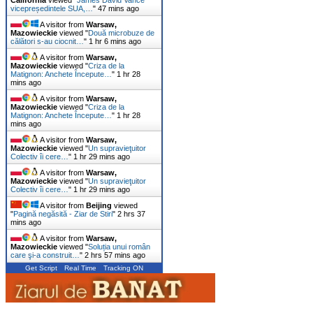
vicepreședintele SUA,…
"
47 mins ago
A visitor from
Warsaw,
Mazowieckie
viewed "
Două microbuze de
călători s-au ciocnit…
"
1 hr 6 mins ago
A visitor from
Warsaw,
Mazowieckie
viewed "
Criza de la
Matignon: Anchete Începute…
"
1 hr 28
mins ago
A visitor from
Warsaw,
Mazowieckie
viewed "
Criza de la
Matignon: Anchete Începute…
"
1 hr 28
mins ago
A visitor from
Warsaw,
Mazowieckie
viewed "
Un supravieţuitor
Colectiv îi cere…
"
1 hr 29 mins ago
A visitor from
Warsaw,
Mazowieckie
viewed "
Un supravieţuitor
Colectiv îi cere…
"
1 hr 29 mins ago
A visitor from
Beijing
viewed
"
Pagină negăsită - Ziar de Stiri
"
2 hrs 37
mins ago
A visitor from
Warsaw,
Mazowieckie
viewed "
Soluția unui român
care şi-a construit…
"
2 hrs 57 mins ago
Get Script
Real Time
Tracking ON