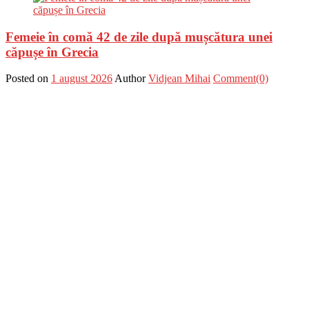
Femeie în comă 42 de zile după mușcătura unei
căpușe în Grecia
Posted on
1 august 2026
Author
Vidjean Mihai
Comment(0)