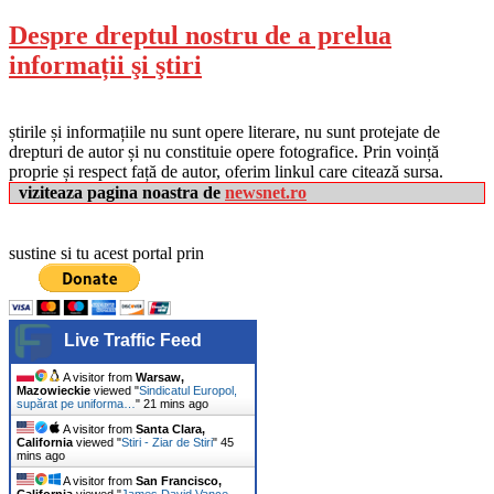
Despre dreptul nostru de a prelua
informații şi ştiri
știrile și informațiile nu sunt opere literare, nu sunt protejate de
drepturi de autor și nu constituie opere fotografice. Prin voință
proprie și respect față de autor, oferim linkul care citează sursa.
viziteaza pagina noastra de
newsnet.ro
sustine si tu acest portal prin
Live Traffic Feed
A visitor from
Warsaw,
Mazowieckie
viewed "
Sindicatul Europol,
supărat pe uniforma…
"
21 mins ago
A visitor from
Santa Clara,
California
viewed "
Stiri - Ziar de Stiri
"
45
mins ago
A visitor from
San Francisco,
California
viewed "
James David Vance