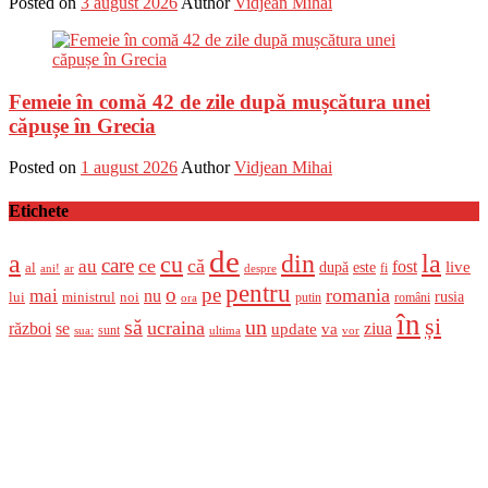
Posted on
3 august 2026
Author
Vidjean Mihai
Femeie în comă 42 de zile după mușcătura unei
căpușe în Grecia
Posted on
1 august 2026
Author
Vidjean Mihai
Etichete
de
a
din
la
cu
care
ce
că
au
fost
live
după
este
al
fi
ani!
ar
despre
pentru
o
pe
romania
mai
nu
ministrul
rusia
lui
noi
români
putin
ora
în
și
un
să
ucraina
război
se
update
ziua
va
sunt
sua:
ultima
vor