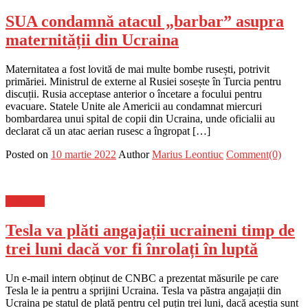
SUA condamnă atacul „barbar” asupra
maternității din Ucraina
Maternitatea a fost lovită de mai multe bombe rusești, potrivit
primăriei. Ministrul de externe al Rusiei sosește în Turcia pentru
discuții. Rusia acceptase anterior o încetare a focului pentru
evacuare. Statele Unite ale Americii au condamnat miercuri
bombardarea unui spital de copii din Ucraina, unde oficialii au
declarat că un atac aerian rusesc a îngropat […]
Posted on
10 martie 2022
Author
Marius Leontiuc
Comment(0)
Flux-stiri
Tesla va plăti angajații ucraineni timp de
trei luni dacă vor fi înrolați în luptă
Un e-mail intern obținut de CNBC a prezentat măsurile pe care
Tesla le ia pentru a sprijini Ucraina. Tesla va păstra angajații din
Ucraina pe statul de plată pentru cel puțin trei luni, dacă aceștia sunt