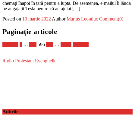
chemați înapoi în țară pentru a lupta. De asemenea, e-mailul îi lăuda
pe angajații Tesla pentru că au ajutat […]
Posted on
10 martie 2022
Author
Marius Leontiuc
Comment(0)
Paginație articole
Anterior
1
…
595
596
597
…
1.181
Următor
Radio Protestant Evanghelic
Adbrite