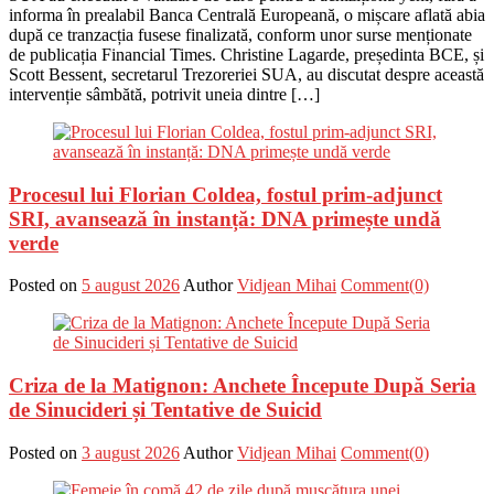
informa în prealabil Banca Centrală Europeană, o mișcare aflată abia
după ce tranzacția fusese finalizată, conform unor surse menționate
de publicația Financial Times. Christine Lagarde, președinta BCE, și
Scott Bessent, secretarul Trezoreriei SUA, au discutat despre această
intervenție sâmbătă, potrivit uneia dintre […]
Procesul lui Florian Coldea, fostul prim-adjunct
SRI, avansează în instanță: DNA primește undă
verde
Posted on
5 august 2026
Author
Vidjean Mihai
Comment(0)
Criza de la Matignon: Anchete Începute După Seria
de Sinucideri și Tentative de Suicid
Posted on
3 august 2026
Author
Vidjean Mihai
Comment(0)