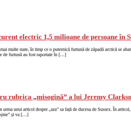
curent electric 1,5 milioane de persoane în
mai multe state, în timp ce o puternică furtună de zăpadă arctică se ab
e de furtună au fost raportate în […]
ntru rubrica „misogină” a lui Jeremy Clar
 urma unui articol despre „ura” sa față de ducesa de Sussex. În articol, C
ușine” și va […]