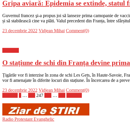
Gripa aviară: Epidemia se extinde, statul 
Guvernul francez şi-a propus joi să lanseze prima camopanie de vaccinar
și să stabilească cine va plăti. Valul precedent din Franța, între sfârși
Posted
Author
23 decembrie 2022
Vidjean Mihai
Comment(0)
on
Flux-stiri
O stațiune de schi din Franța devine prima
Țigările vor fi interzise în zona de schi Les Gets, în Haute-Savoie, Fr
vor fi amenajate în diferite locuri din stațiune. În încercarea de a pre
Posted
Author
23 decembrie 2022
Vidjean Mihai
Comment(0)
on
Paginație
Anterior
1
…
246
247
248
…
728
Următor
articole
Radio Protestant Evanghelic