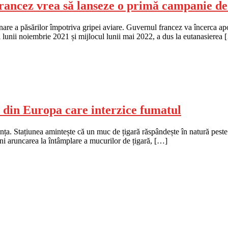
francez vrea să lanseze o primă campanie d
e a păsărilor împotriva gripei aviare. Guvernul francez va încerca apoi 
tul lunii noiembrie 2021 și mijlocul lunii mai 2022, a dus la eutanasierea
 din Europa care interzice fumatul
anța. Stațiunea amintește că un muc de țigară răspândește în natură pest
veni aruncarea la întâmplare a mucurilor de țigară, […]