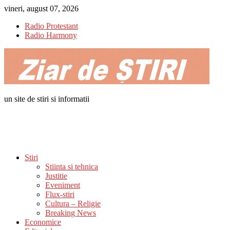
Skip
vineri, august 07, 2026
to
Radio Protestant
content
Radio Harmony
un site de stiri si informatii
Stiri
Stiinta si tehnica
Justitie
Eveniment
Flux-stiri
Cultura – Religie
Breaking News
Economice