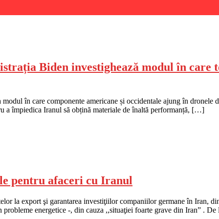
trația Biden investighează modul în care t
a modul în care componente americane și occidentale ajung în dronele de 
tru a împiedica Iranul să obțină materiale de înaltă performanță, […]
e pentru afaceri cu Iranul
lor la export şi garantarea investiţiilor companiilor germane în Iran, d
 probleme energetice -, din cauza ,,situaţiei foarte grave din Iran” . D