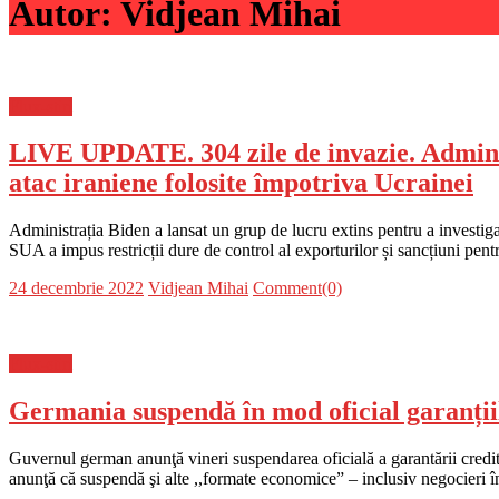
Autor:
Vidjean Mihai
Flux-stiri
LIVE UPDATE. 304 zile de invazie. Adminis
atac iraniene folosite împotriva Ucrainei
Administrația Biden a lansat un grup de lucru extins pentru a investig
SUA a impus restricții dure de control al exporturilor și sancțiuni pen
Posted
Author
24 decembrie 2022
Vidjean Mihai
Comment(0)
on
Flux-stiri
Germania suspendă în mod oficial garanțiil
Guvernul german anunţă vineri suspendarea oficială a garantării credite
anunţă că suspendă şi alte ,,formate economice” – inclusiv negocieri în