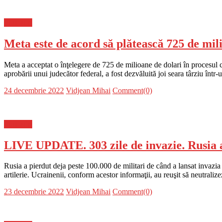
Flux-stiri
Meta este de acord să plătească 725 de mil
Meta a acceptat o înţelegere de 725 de milioane de dolari în procesul col
aprobării unui judecător federal, a fost dezvăluită joi seara târziu în
Posted
Author
24 decembrie 2022
Vidjean Mihai
Comment(0)
on
Flux-stiri
LIVE UPDATE. 303 zile de invazie. Rusia a 
Rusia a pierdut deja peste 100.000 de militari de când a lansat invazia 
artilerie. Ucrainenii, conform acestor informaţii, au reuşit să neutrali
Posted
Author
23 decembrie 2022
Vidjean Mihai
Comment(0)
on