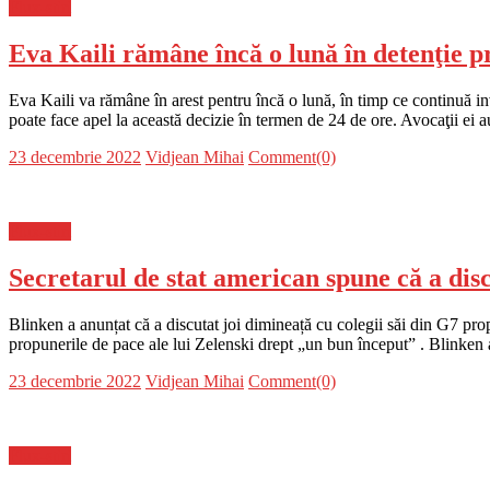
Flux-stiri
Eva Kaili rămâne încă o lună în detenţie p
Eva Kaili va rămâne în arest pentru încă o lună, în timp ce continuă in
poate face apel la această decizie în termen de 24 de ore. Avocaţii ei a
Posted
Author
23 decembrie 2022
Vidjean Mihai
Comment(0)
on
Flux-stiri
Secretarul de stat american spune că a dis
Blinken a anunțat că a discutat joi dimineață cu colegii săi din G7 pr
propunerile de pace ale lui Zelenski drept „un bun început” . Blinken
Posted
Author
23 decembrie 2022
Vidjean Mihai
Comment(0)
on
Flux-stiri