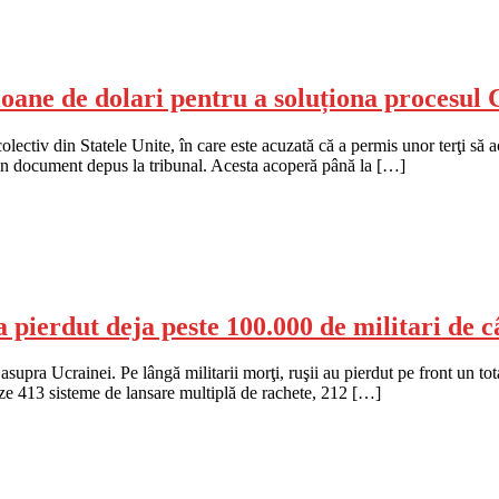
ioane de dolari pentru a soluționa procesu
ectiv din Statele Unite, în care este acuzată că a permis unor terţi să ac
tr-un document depus la tribunal. Acesta acoperă până la […]
pierdut deja peste 100.000 de militari de c
asupra Ucrainei. Pe lângă militarii morţi, ruşii au pierdut pe front un to
zeze 413 sisteme de lansare multiplă de rachete, 212 […]