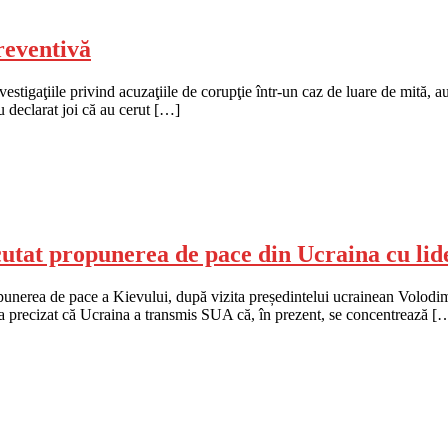
reventivă
vestigaţiile privind acuzaţiile de corupţie într-un caz de luare de mită,
u declarat joi că au cerut […]
cutat propunerea de pace din Ucraina cu lide
opunerea de pace a Kievului, după vizita președintelui ucrainean Volodim
 a precizat că Ucraina a transmis SUA că, în prezent, se concentrează [