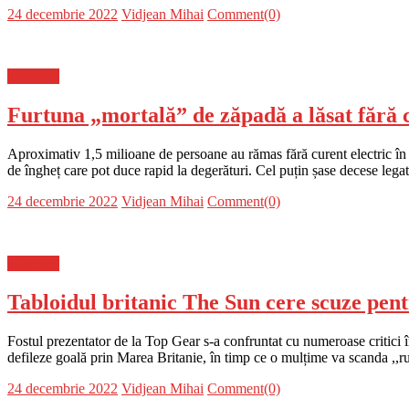
Posted
Author
24 decembrie 2022
Vidjean Mihai
Comment(0)
on
Flux-stiri
Furtuna „mortală” de zăpadă a lăsat fără 
Aproximativ 1,5 milioane de persoane au rămas fără curent electric în 
de îngheț care pot duce rapid la degerături. Cel puțin șase decese legat
Posted
Author
24 decembrie 2022
Vidjean Mihai
Comment(0)
on
Flux-stiri
Tabloidul britanic The Sun cere scuze pe
Fostul prezentator de la Top Gear s-a confruntat cu numeroase critici în
defileze goală prin Marea Britanie, în timp ce o mulțime va scanda ,,r
Posted
Author
24 decembrie 2022
Vidjean Mihai
Comment(0)
on