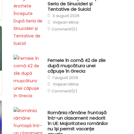
Seria de Sinucideri și
Tentative de Suicid
Posted
3 august 2026
on
Author
Vidjean Mihai
Comment(0)
Femeie în comă 42 de zile
după mușcătura unei
căpușe în Grecia
Posted
1 august 2026
on
Author
Vidjean Mihai
Comment(0)
România rămâne fruntașă
într-un clasament nedorit
în UE: Majoritatea românilor
nu își permit vacanțe