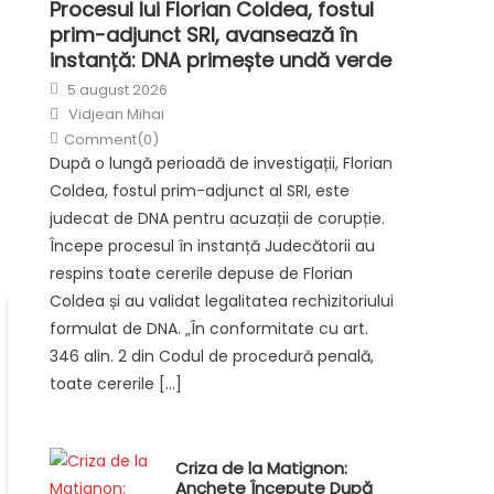
Procesul lui Florian Coldea, fostul
prim-adjunct SRI, avansează în
instanță: DNA primește undă verde
Posted
5 august 2026
on
Author
Vidjean Mihai
Comment(0)
După o lungă perioadă de investigații, Florian
Coldea, fostul prim-adjunct al SRI, este
judecat de DNA pentru acuzații de corupție.
Începe procesul în instanță Judecătorii au
respins toate cererile depuse de Florian
Coldea și au validat legalitatea rechizitoriului
formulat de DNA. „În conformitate cu art.
346 alin. 2 din Codul de procedură penală,
toate cererile […]
Criza de la Matignon:
Anchete Începute După