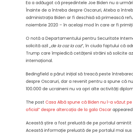
Ea a adăugat că președintele Joe Biden nu a urmăr
Înainte de a întreba despre Oscaruri, Ateba a întreb
administrația Biden ar fi deschisă să primească refug
noiembrie 2020 – în același mod în care ar fi primiți
O notă a Departamentului pentru Securitate Internă
solicită azil „
de la caz la caz
”, în ciuda faptului că 
Trump care împiedică cetățenii străini să solicite 
internațional.
Bedingfield a părut inițial să treacă peste întreba
despre Oscaruri, dar a revenit pentru a spune că nu
100.000 de ucraineni nu va opri alte activități diplo
The post
Casa Albă spune că Biden nu l-a văzut pe 
oficial” despre altercația de la gala Oscar
appeared 
Această știre a fost preluată de pe portalul amintit
Această informație preluată de pe portalul mai sus am