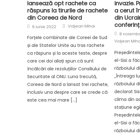
lansează opt rachete ca
invazie. 
răspuns la tirurile de rachete
a cerut î
din Coreea de Nord
din Ucrai
conferin
Author
Posted
Vidjean Mihai
6 iunie 2022
on
Posted
8 noiembr
on
Forțele combinate ale Coreei de Sud
Vidjean Miha
și ale Statelor Unite au tras rachete
Președintel
ca răspuns și la aceste teste, despre
el-Sisi a fă
care cei doi aliați spun că sunt
războiului d
încălcări ale rezoluțiilor Consiliului de
„Întreaga l
Securitate al ONU. Luna trecută,
războiului d
Coreea de Nord a lansat trei rachete,
declarat Si
inclusiv una despre care se crede că
clima din ac
este cea mai mare […]
stațiune eg
Președintel
el-Sisi a fă
războiului d