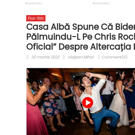
Flux-Stiri
Casa Albă Spune Că Biden
Pălmuindu-L Pe Chris Rock
Oficial” Despre Altercația
Posted
Author
30 martie 2022
Vidjean Mihai
Comment(0)
on