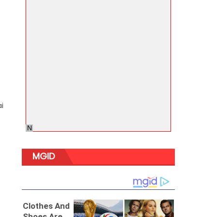
ai
MGID