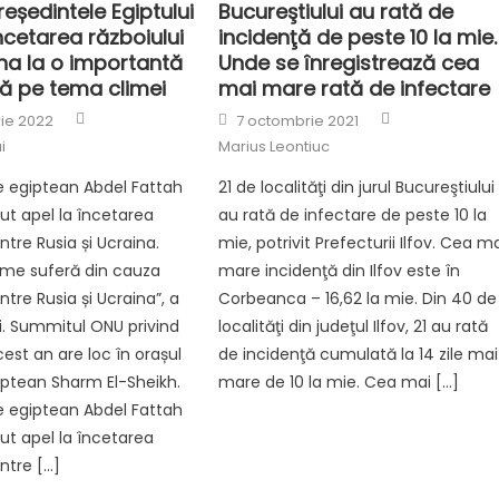
Președintele Egiptului
Bucureştiului au rată de
ncetarea războiului
incidenţă de peste 10 la mie.
na la o importantă
Unde se înregistrează cea
ță pe tema climei
mai mare rată de infectare
Author
Author
Posted
ie 2022
7 octombrie 2021
on
i
Marius Leontiuc
e egiptean Abdel Fattah
21 de localităţi din jurul Bucureştiului
cut apel la încetarea
au rată de infectare de peste 10 la
intre Rusia și Ucraina.
mie, potrivit Prefecturii Ilfov. Cea m
ume suferă din cauza
mare incidenţă din Ilfov este în
intre Rusia și Ucraina”, a
Corbeanca – 16,62 la mie. Din 40 de
si. Summitul ONU privind
localităţi din judeţul Ilfov, 21 au rată
est an are loc în orașul
de incidenţă cumulată la 14 zile mai
iptean Sharm El-Sheikh.
mare de 10 la mie. Cea mai […]
e egiptean Abdel Fattah
cut apel la încetarea
intre […]