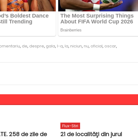
omentariu
,
de
,
despre
,
gala
,
l-a
,
la
,
niciun
,
nu
,
oficial
,
oscar
,
Flux-Stiri
TE. 258 de zile de
21 de localităţi din jurul