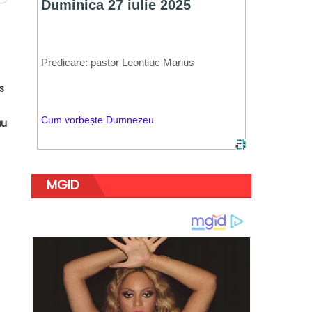
s
ău
MGID