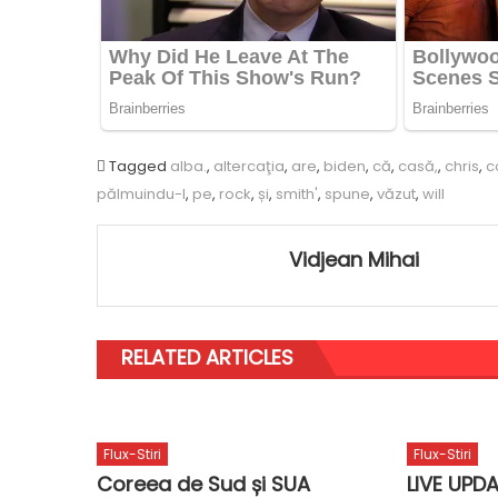
Tagged
alba.
,
altercaţia
,
are
,
biden
,
că
,
casă,
,
chris
,
c
pălmuindu-l
,
pe
,
rock
,
și
,
smith'
,
spune
,
văzut
,
will
Vidjean Mihai
RELATED ARTICLES
Flux-Stiri
Flux-Stiri
Coreea de Sud și SUA
LIVE UPDA