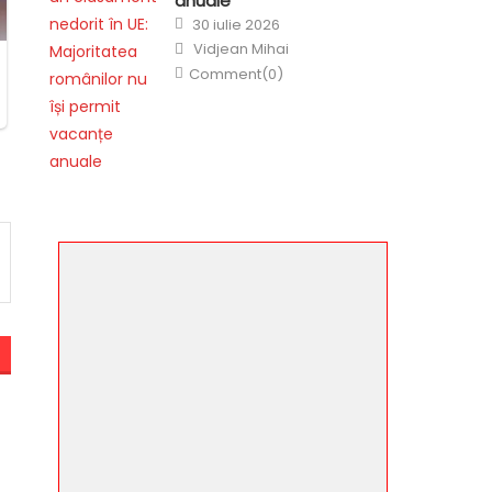
anuale
Posted
30 iulie 2026
on
Author
Vidjean Mihai
Comment(0)