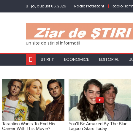
Skip
joi, august 06, 2026
Radio Protestant
Radio Har
to
content
un site de stiri si informatii
STIRI
ECONOMICE
EDITORIAL
J