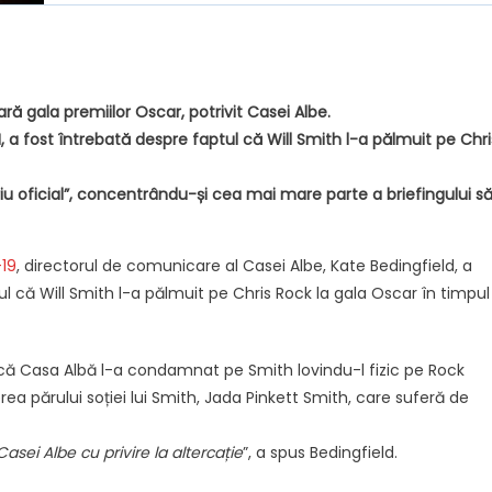
ă gala premiilor Oscar, potrivit Casei Albe.
 a fost întrebată despre faptul că Will Smith l-a pălmuit pe Chri
iu oficial”, concentrându-și cea mai mare parte a briefingului s
19
, directorul de comunicare al Casei Albe, Kate Bedingfield, a
l că Will Smith l-a pălmuit pe Chris Rock la gala Oscar în timpul
că Casa Albă l-a condamnat pe Smith lovindu-l fizic pe Rock
 părului soției lui Smith, Jada Pinkett Smith, care suferă de
asei Albe cu privire la altercație
”, a spus Bedingfield.