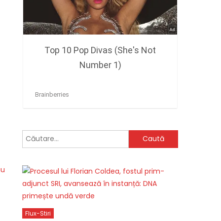
.
Caută
după:
iu
Flux-Stiri