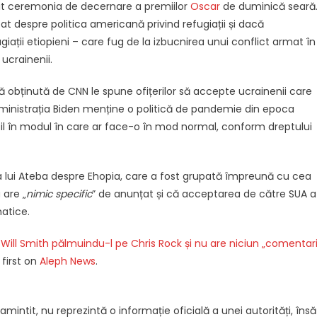
it ceremonia de decernare a premiilor
Oscar
de duminică seară
at despre politica americană privind refugiații și dacă
iații etiopieni – care fug de la izbucnirea unui conflict armat în
 ucrainenii.
 obținută de CNN le spune ofițerilor să accepte ucrainenii care
administrația Biden menține o politică de pandemie din epoca
azil în modul în care ar face-o în mod normal, conform dreptului
rea lui Ateba despre Ehopia, care a fost grupată împreună cu cea
 are „
nimic specific
” de anunțat și că acceptarea de către SUA a
matice.
Will Smith pălmuindu-l pe Chris Rock și nu are niciun „comentar
first on
Aleph News
.
intit, nu reprezintă o informație oficială a unei autorități, însă