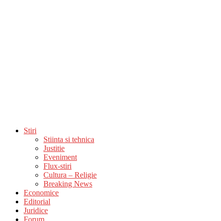
Stiri
Stiinta si tehnica
Justitie
Eveniment
Flux-stiri
Cultura – Religie
Breaking News
Economice
Editorial
Juridice
Forum