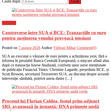
Caută după:
Flux-stiri
Controverse între SUA și BCE: Tranzacțiile cu euro
pentru susținerea yenului provoacă tensiuni
Posted on
7 august 2026
Author
Vidjean Mihai
Comment(0)
SUA au executat o vânzare de euro pentru a achiziționa yeni, fără a
informa în prealabil Banca Centrală Europeană, o mișcare aflată abia
după ce tranzacția fusese finalizată, conform unor surse menționate
de publicația Financial Times. Christine Lagarde, președinta BCE, și
Scott Bessent, secretarul Trezoreriei SUA, au discutat despre această
intervenție sâmbătă, potrivit uneia dintre […]
Procesul lui Florian Coldea, fostul prim-adjunct
SRI, avansează în instanță: DNA primește undă