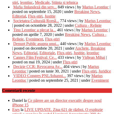
stiri
,
leontiuc
,
Medicale
,
Stiinta si tehnica
Mafia finlandeză din serv...
849 views
|
by
Marius Leontiuc
|
posted on septembrie 15, 2020
|
under
Breaking News
,
Editorial
,
Flux-stiri
,
Justitie
Societatea Culturală Româ...
774 views
|
by
Marius Leontiuc
|
posted on octombrie 28, 2022
|
under
Cultura - Religie
Tinu Leontiuc a plecat la...
461 views
|
by
Marius Leontiuc
|
posted on aprilie 7, 2020
|
under
Breaking News
,
Cultura -
Religie
,
Eveniment
,
Flux-stiri
Denunț Public asupra unui...
440 views
|
by
Marius Leontiuc
|
posted on decembrie 20, 2021
|
under
Anchete
,
Breaking
News
,
Editorial
,
Editoriale
,
Flux-stiri
,
Justitie
,
leontiuc
Cannes Film Festival: Ce...
433 views
|
by
Vidjean Mihai
|
posted on mai 19, 2024
|
under
Flux-stiri
Decizie CCR: Revocarea Av...
404 views
|
by
Marius
Leontiuc
|
posted on iunie 30, 2021
|
under
Flux-stiri
,
Juridice
VIDEO Congres PNL/Iohanni...
397 views
|
by
Marius
Leontiuc
|
posted on septembrie 25, 2021
|
under
Eveniment
Comentarii recente
Daniel
la
Ce părere are un director executiv despre noul
iPhone 15
Eses
la
LIVE UPDATE. Ziua 621 de război. O explozie