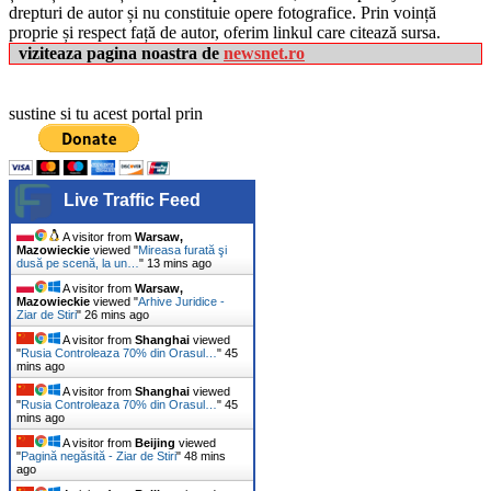
drepturi de autor și nu constituie opere fotografice. Prin voință
proprie și respect față de autor, oferim linkul care citează sursa.
viziteaza pagina noastra de
newsnet.ro
sustine si tu acest portal prin
Live Traffic Feed
A visitor from
Warsaw,
Mazowieckie
viewed "
Mireasa furată şi
dusă pe scenă, la un…
"
13 mins ago
A visitor from
Warsaw,
Mazowieckie
viewed "
Arhive Juridice -
Ziar de Stiri
"
26 mins ago
A visitor from
Shanghai
viewed
"
Rusia Controleaza 70% din Orasul…
"
45
mins ago
A visitor from
Shanghai
viewed
"
Rusia Controleaza 70% din Orasul…
"
45
mins ago
A visitor from
Beijing
viewed
"
Pagină negăsită - Ziar de Stiri
"
48 mins
ago