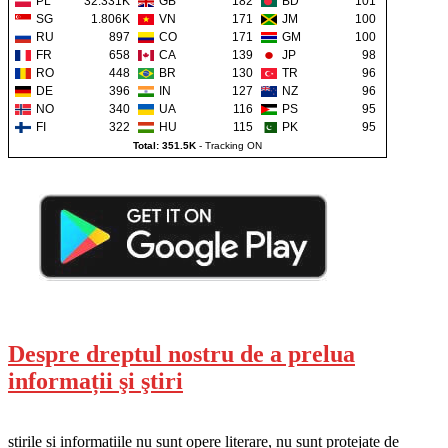
PL
32.331K
GB
182
BD
101
SG
1.806K
VN
171
JM
100
RU
897
CO
171
GM
100
FR
658
CA
139
JP
98
RO
448
BR
130
TR
96
DE
396
IN
127
NZ
96
NO
340
UA
116
PS
95
FI
322
HU
115
PK
95
Total: 351.5K
-
Tracking ON
Despre dreptul nostru de a prelua
informații şi ştiri
știrile și informațiile nu sunt opere literare, nu sunt protejate de