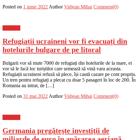
Posted on
1 iunie 2022
Author
Vidjean Mihai
Comment(0)
Flux-stiri
Refugiații ucraineni vor fi evacuați din
hotelurile bulgare de pe litoral
Bulgarii vor să mute 7000 de refugiați din hotelurile de la mare, ei
vor să le facă loc turiștilor care urmează să vină vara aceasta.
Refugiații ucraineni refuză să plece, își caută cazare pe cont propriu.
Un tren pentru refugiați a plecat cu doar 5 pasageri în loc de 200. În
Romania au intrat, de […]
Posted on
31 mai 2022
Author
Vidjean Mihai
Comment(0)
Flux-stiri
Germania pregăteşte investiţii de
miliarde de euro în apărarea aeriană