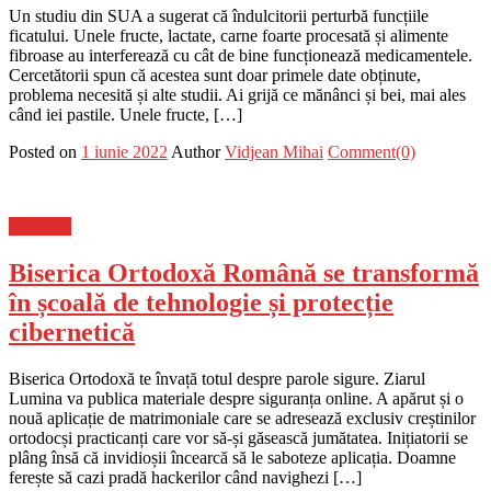
Un studiu din SUA a sugerat că îndulcitorii perturbă funcțiile
ficatului. Unele fructe, lactate, carne foarte procesată și alimente
fibroase au interferează cu cât de bine funcționează medicamentele.
Cercetătorii spun că acestea sunt doar primele date obținute,
problema necesită și alte studii. Ai grijă ce mănânci și bei, mai ales
când iei pastile. Unele fructe, […]
Posted on
1 iunie 2022
Author
Vidjean Mihai
Comment(0)
Flux-stiri
Biserica Ortodoxă Română se transformă
în școală de tehnologie și protecție
cibernetică
Biserica Ortodoxă te învață totul despre parole sigure. Ziarul
Lumina va publica materiale despre siguranța online. A apărut și o
nouă aplicație de matrimoniale care se adresează exclusiv creștinilor
ortodocși practicanți care vor să-și găsească jumătatea. Inițiatorii se
plâng însă că invidioșii încearcă să le saboteze aplicația. Doamne
ferește să cazi pradă hackerilor când navighezi […]