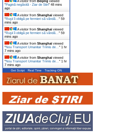
A visitor from
Beijing
viewed
"
Pagină negăsită - Ziar de Stiri
"
48 mins
ago
A visitor from
Shanghai
viewed
"
Ruşii îi obligă pe fermieri să vândă…
"
59
mins ago
A visitor from
Shanghai
viewed
"
Ruşii îi obligă pe fermieri să vândă…
"
59
mins ago
A visitor from
Shanghai
viewed
"
Nou Transport Umanitar Trimis de…
"
1 hr
7 mins ago
A visitor from
Shanghai
viewed
"
Nou Transport Umanitar Trimis de…
"
1 hr
7 mins ago
Get Script
Real Time
Tracking ON