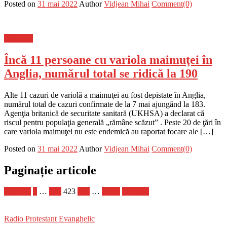
Posted on
31 mai 2022
Author
Vidjean Mihai
Comment(0)
Flux-stiri
Încă 11 persoane cu variola maimuţei în
Anglia, numărul total se ridică la 190
Alte 11 cazuri de variolă a maimuţei au fost depistate în Anglia,
numărul total de cazuri confirmate de la 7 mai ajungând la 183.
Agenţia britanică de securitate sanitară (UKHSA) a declarat că
riscul pentru populaţia generală „rămâne scăzut” . Peste 20 de ţări în
care variola maimuţei nu este endemică au raportat focare ale […]
Posted on
31 mai 2022
Author
Vidjean Mihai
Comment(0)
Paginație articole
Anterior
1
…
422
423
424
…
1.070
Următor
Radio Protestant Evanghelic