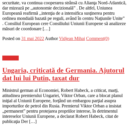
securitate, va continua cooperarea strânsă cu Alianţa Nord-Atlantică,
dar mizează pe ,,autonomie decizională” . De altfel, Uniunea
Europeană reafirmă ,,intenţia de a intensifica susţinerea pentru
ordinea mondială bazată pe reguli, având în centru Naţiunile Unite”
. Consiliul European cere Consiliului Uniunii Europene să analizeze
măsuri de coordonare […]
Posted on
31 mai 2022
Author
Vidjean Mihai
Comment(0)
Flux-stiri
Ungaria, criticată de Germania. Ajutorul
dat lui lui Putin, taxat dur
Ministrul german al Economiei, Robert Habeck, a criticat, marţi,
atitudinea premierului Ungariei, Viktor Orban, care a blocat planul
iniţial al Uniunii Europene, forţând un embargou parţial asupra
importurilor de petrol din Rusia. Premierul Viktor Orban a insistat
„permanent” pentru protejarea propriilor interese, în detrimentul
intereselor Uniunii Europene, a declarat Robert Habeck, citat de
publicaţia Der […]