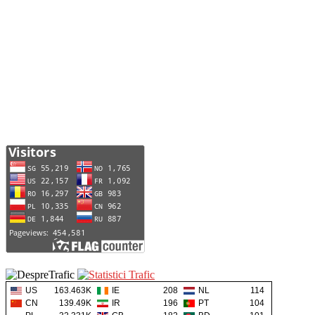
US
163.463K
IE
208
NL
114
CN
139.49K
IR
196
PT
104