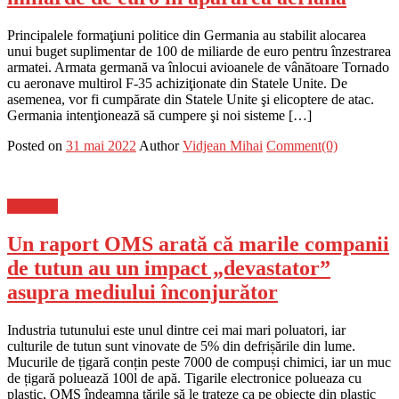
Principalele formaţiuni politice din Germania au stabilit alocarea
unui buget suplimentar de 100 de miliarde de euro pentru înzestrarea
armatei. Armata germană va înlocui avioanele de vânătoare Tornado
cu aeronave multirol F-35 achiziţionate din Statele Unite. De
asemenea, vor fi cumpărate din Statele Unite şi elicoptere de atac.
Germania intenţionează să cumpere şi noi sisteme […]
Posted on
31 mai 2022
Author
Vidjean Mihai
Comment(0)
Flux-stiri
Un raport OMS arată că marile companii
de tutun au un impact „devastator”
asupra mediului înconjurător
Industria tutunului este unul dintre cei mai mari poluatori, iar
culturile de tutun sunt vinovate de 5% din defrișările din lume.
Mucurile de țigară conțin peste 7000 de compuși chimici, iar un muc
de țigară poluează 100l de apă. Tigarile electronice polueaza cu
plastic, OMS îndeamna țările să le trateze ca pe obiecte din plastic