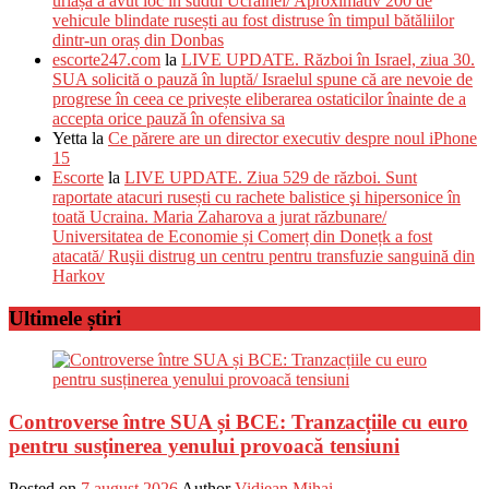
uriașă a avut loc în sudul Ucrainei/ Aproximativ 200 de
vehicule blindate rusești au fost distruse în timpul bătăliilor
dintr-un oraș din Donbas
escorte247.com
la
LIVE UPDATE. Război în Israel, ziua 30.
SUA solicită o pauză în luptă/ Israelul spune că are nevoie de
progrese în ceea ce privește eliberarea ostaticilor înainte de a
accepta orice pauză în ofensiva sa
Yetta
la
Ce părere are un director executiv despre noul iPhone
15
Escorte
la
LIVE UPDATE. Ziua 529 de război. Sunt
raportate atacuri rusești cu rachete balistice şi hipersonice în
toată Ucraina. Maria Zaharova a jurat răzbunare/
Universitatea de Economie și Comerț din Donețk a fost
atacată/ Ruşii distrug un centru pentru transfuzie sanguină din
Harkov
Ultimele știri
Controverse între SUA și BCE: Tranzacțiile cu euro
pentru susținerea yenului provoacă tensiuni
Posted on
7 august 2026
Author
Vidjean Mihai