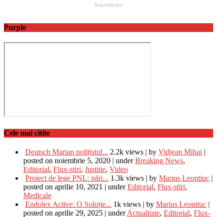
Purple
Cele mai citite
Deutsch Marian polițistul...
2.2k views
|
by
Vidjean Mihai
|
posted on noiembrie 5, 2020
|
under
Breaking News
,
Editorial
,
Flux-stiri
,
Justitie
,
Video
Proiect de lege PNL: pări...
1.3k views
|
by
Marius Leontiuc
|
posted on aprilie 10, 2021
|
under
Editorial
,
Flux-stiri
,
Medicale
Endolex Active: O Soluție...
1k views
|
by
Marius Leontiuc
|
posted on aprilie 29, 2025
|
under
Actualitate
,
Editorial
,
Flux-