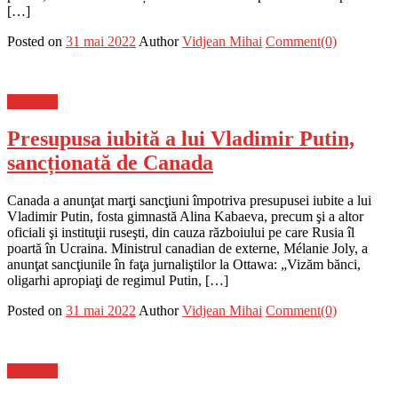
[…]
Posted on
31 mai 2022
Author
Vidjean Mihai
Comment(0)
Flux-stiri
Presupusa iubită a lui Vladimir Putin,
sancționată de Canada
Canada a anunţat marţi sancţiuni împotriva presupusei iubite a lui
Vladimir Putin, fosta gimnastă Alina Kabaeva, precum şi a altor
oficiali şi instituţii ruseşti, din cauza războiului pe care Rusia îl
poartă în Ucraina. Ministrul canadian de externe, Mélanie Joly, a
anunţat sancţiunile în faţa jurnaliştilor la Ottawa: „Vizăm bănci,
oligarhi apropiaţi de regimul Putin, […]
Posted on
31 mai 2022
Author
Vidjean Mihai
Comment(0)
Flux-stiri