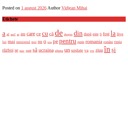
Posted on
1 august 2026
Author
Vidjean Mihai
Etichete
de
a
din
la
cu
care
ce
că
au
fost
live
după
este
al
fi
ani!
ar
despre
pentru
o
pe
romania
mai
nu
ministrul
rusia
lui
noi
români
putin
ora
în
și
un
să
ucraina
război
se
update
ziua
va
sunt
sua:
ultima
vor