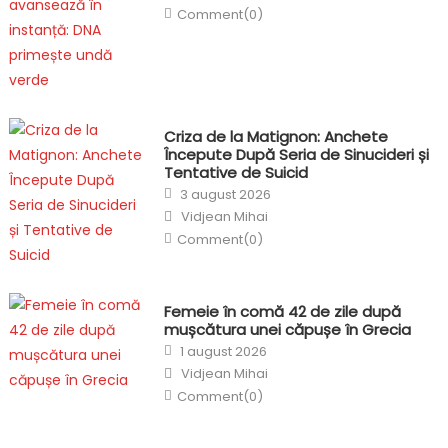
Comment(0)
Criza de la Matignon: Anchete
Începute După Seria de Sinucideri și
Tentative de Suicid
Posted
3 august 2026
on
Author
Vidjean Mihai
Comment(0)
Femeie în comă 42 de zile după
mușcătura unei căpușe în Grecia
Posted
1 august 2026
on
Author
Vidjean Mihai
Comment(0)