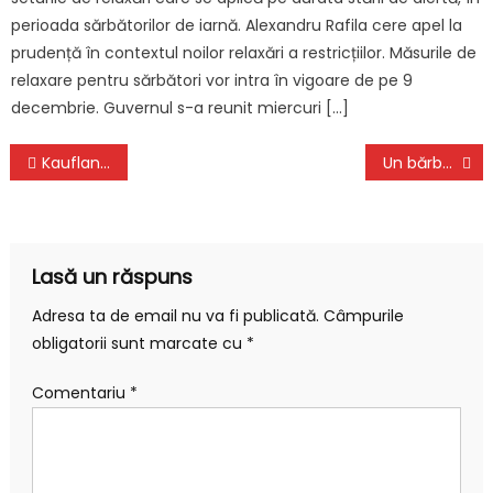
perioada sărbătorilor de iarnă. Alexandru Rafila cere apel la
prudență în contextul noilor relaxări a restricțiilor. Măsurile de
relaxare pentru sărbători vor intra în vigoare de pe 9
decembrie. Guvernul s-a reunit miercuri […]
Navigare
Kaufland a retras de pe piaţă produsul Bio Avocado pentru depăşirea limitei de pesticide
Un bărbat care a dispărut în urmă cu 10 ani, găsit într-un congelator din subsolul unui bar
în
articole
Lasă un răspuns
Adresa ta de email nu va fi publicată.
Câmpurile
obligatorii sunt marcate cu
*
Comentariu
*