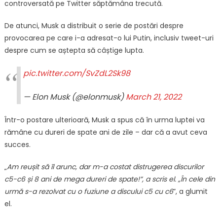
controversată pe Twitter săptămâna trecută.
De atunci, Musk a distribuit o serie de postări despre
provocarea pe care i-a adresat-o lui Putin, inclusiv tweet-uri
despre cum se aștepta să câștige lupta.
pic.twitter.com/SvZdL2Sk98
— Elon Musk (@elonmusk)
March 21, 2022
Într-o postare ulterioară, Musk a spus că în urma luptei va
rămâne cu dureri de spate ani de zile – dar că a avut ceva
succes.
„
Am reușit să îl arunc, dar m-a costat distrugerea discurilor
c5-c6 și 8 ani de mega dureri de spate!”, a scris el. „În cele din
urmă s-a rezolvat cu o fuziune a discului c5 cu c6
”, a glumit
el.