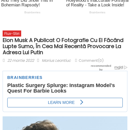
Flux-Stiri
Elon Musk A Publicat O Fotografie Cu El Făcând
Lupte Sumo, În Cea Mai Recentă Provocare La
Adresa Lui Putin
Posted
Author
22 martie 2022
Marius Leontiuc
Comment(0)
on