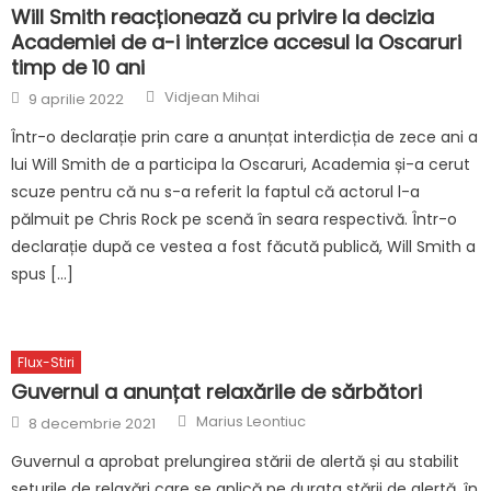
Will Smith reacționează cu privire la decizia
Academiei de a-i interzice accesul la Oscaruri
timp de 10 ani
Author
Posted
Vidjean Mihai
9 aprilie 2022
on
Într-o declarație prin care a anunțat interdicția de zece ani a
lui Will Smith de a participa la Oscaruri, Academia și-a cerut
scuze pentru că nu s-a referit la faptul că actorul l-a
pălmuit pe Chris Rock pe scenă în seara respectivă. Într-o
declarație după ce vestea a fost făcută publică, Will Smith a
spus […]
Flux-Stiri
Guvernul a anunțat relaxările de sărbători
Author
Posted
Marius Leontiuc
8 decembrie 2021
on
Guvernul a aprobat prelungirea stării de alertă și au stabilit
seturile de relaxări care se aplică pe durata stării de alertă, în