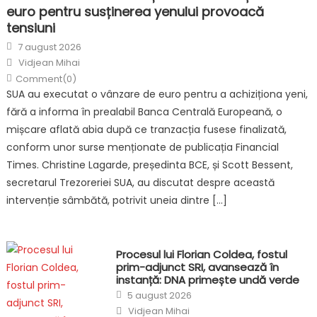
euro pentru susținerea yenului provoacă
tensiuni
Posted
7 august 2026
on
Author
Vidjean Mihai
Comment(0)
SUA au executat o vânzare de euro pentru a achiziționa yeni,
fără a informa în prealabil Banca Centrală Europeană, o
mișcare aflată abia după ce tranzacția fusese finalizată,
conform unor surse menționate de publicația Financial
Times. Christine Lagarde, președinta BCE, și Scott Bessent,
secretarul Trezoreriei SUA, au discutat despre această
intervenție sâmbătă, potrivit uneia dintre […]
Procesul lui Florian Coldea, fostul
prim-adjunct SRI, avansează în
instanță: DNA primește undă verde
Posted
5 august 2026
on
Author
Vidjean Mihai