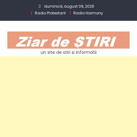
Skip
duminică, august 09, 2026
to
Radio Protestant
Radio Harmony
content
un site de stiri si informatii