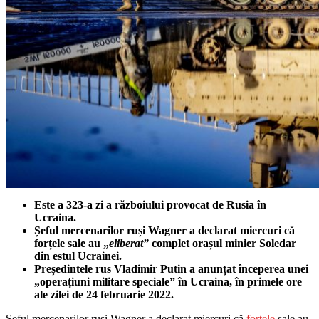
Este a 323-a zi a războiului provocat de Rusia în
Ucraina.
Șeful mercenarilor ruși Wagner a declarat miercuri că
forțele sale au „
eliberat”
complet orașul minier Soledar
din estul Ucrainei.
Președintele rus Vladimir Putin a anunțat începerea unei
„operațiuni militare speciale” în Ucraina, în primele ore
ale zilei de 24 februarie 2022.
Șeful mercenarilor ruși Wagner a declarat miercuri că
forțele
sale au