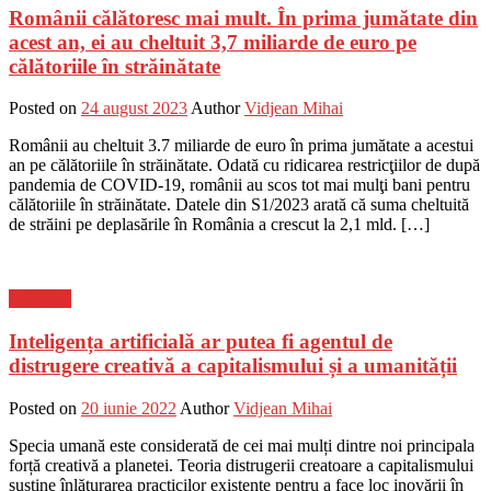
Românii călătoresc mai mult. În prima jumătate din
acest an, ei au cheltuit 3,7 miliarde de euro pe
călătoriile în străinătate
Posted on
24 august 2023
Author
Vidjean Mihai
Românii au cheltuit 3.7 miliarde de euro în prima jumătate a acestui
an pe călătoriile în străinătate. Odată cu ridicarea restricţiilor de după
pandemia de COVID-19, românii au scos tot mai mulţi bani pentru
călătoriile în străinătate. Da­tele din S1/2023 arată că suma chel­tu­i­tă
de străini pe deplasările în România a crescut la 2,1 mld. […]
Flux-stiri
Inteligența artificială ar putea fi agentul de
distrugere creativă a capitalismului și a umanității
Posted on
20 iunie 2022
Author
Vidjean Mihai
Specia umană este considerată de cei mai mulți dintre noi principala
forță creativă a planetei. Teoria distrugerii creatoare a capitalismului
susține înlăturarea practicilor existente pentru a face loc inovării în