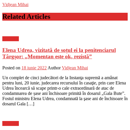
Vidjean Mihai
Related Articles
Flux-stiri
Elena Udrea, vizitată de soțul ei la penitenciarul
Târgșor: „Momentan este ok, rezistă”
Posted on
18 iunie 2022
Author
Vidjean Mihai
Un complet de cinci judecători de la Instanţa supremă a amânat
pentru luni, 20 iunie, judecarea recursului în casaţie, prin care Elena
Udrea încearcă să scape printr-o cale extraordinară de atac de
condamnarea de șase ani închisoare primită în dosarul „Gala Bute”.
Fostul ministru Elena Udrea, condamnată la şase ani de închisoare în
dosarul Gala […]
Flux-stiri