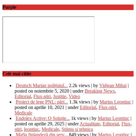
Purple
Cele mai citite
Deutsch Marian polițistul...
2.2k views
|
by
Vidjean Mihai
|
posted on noiembrie 5, 2020
|
under
Breaking News
,
Editorial
,
Flux-stiri
,
Justitie
,
Video
Proiect de lege PNL: pări...
1.3k views
|
by
Marius Leontiuc
|
posted on aprilie 10, 2021
|
under
Editorial
,
Flux-stiri
,
Medicale
Endolex Active: O Soluție...
1k views
|
by
Marius Leontiuc
|
posted on aprilie 29, 2025
|
under
Actualitate
,
Editorial
,
Flux-
stiri
,
leontiuc
,
Medicale
,
Stiinta si tehnica
Mafia finlandeză din serv...
849 views
|
by
Marius Leontiuc
|