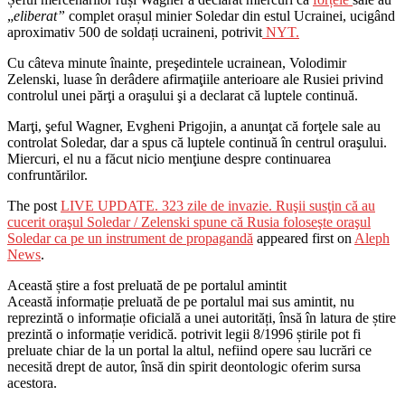
„
eliberat”
complet orașul minier Soledar din estul Ucrainei, ucigând
aproximativ 500 de soldați ucraineni, potrivit
NYT.
Cu câteva minute înainte, preşedintele ucrainean, Volodimir
Zelenski, luase în derâdere afirmaţiile anterioare ale Rusiei privind
controlul unei părţi a oraşului şi a declarat că luptele continuă.
Marţi, şeful Wagner, Evgheni Prigojin, a anunţat că forţele sale au
controlat Soledar, dar a spus că luptele continuă în centrul oraşului.
Miercuri, el nu a făcut nicio menţiune despre continuarea
confruntărilor.
The post
LIVE UPDATE. 323 zile de invazie. Ruşii susţin că au
cucerit oraşul Soledar / Zelenski spune că Rusia foloseşte oraşul
Soledar ca pe un instrument de propagandă
appeared first on
Aleph
News
.
Această știre a fost preluată de pe portalul amintit
Această informație preluată de pe portalul mai sus amintit, nu
reprezintă o informație oficială a unei autorități, însă în latura de știre
prezintă o informație veridică. potrivit legii 8/1996 știrile pot fi
preluate chiar de la un portal la altul, nefiind opere sau lucrări ce
necesită drept de autor, însă din spirit deontologic oferim sursa
acestora.