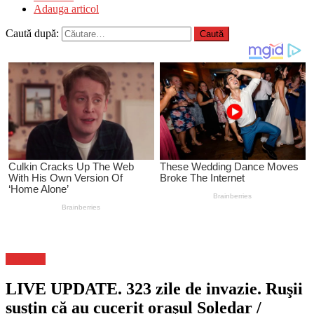
Adauga articol
Caută după:
Flux-stiri
LIVE UPDATE. 323 zile de invazie. Ruşii
susţin că au cucerit oraşul Soledar /