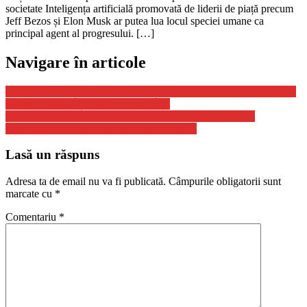
societate Inteligența artificială promovată de liderii de piață precum
Jeff Bezos și Elon Musk ar putea lua locul speciei umane ca
principal agent al progresului. […]
Navigare în articole
Vânătoare de rețete în satele din Iași. Moldovenii vor să promoveze
gastronomia tradițională cu o carte 3D
Austria a Cerut Oficial Aplicarea de Masuri Urgente dupa
Respingerea Aderarii Romaniei la Schengen
Lasă un răspuns
Adresa ta de email nu va fi publicată.
Câmpurile obligatorii sunt
marcate cu
*
Comentariu
*