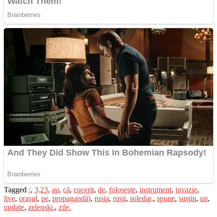
Tagged
/
,
3,23
,
au
,
că
,
cucerit
,
de
,
foloseşte
,
instrument
,
invazie
,
live
,
oraşul
,
pe
,
propagandă)
,
rusia
,
rușii
,
soledar,
,
spune
,
susţin
,
un
,
update
,
zelenski.
,
zile.