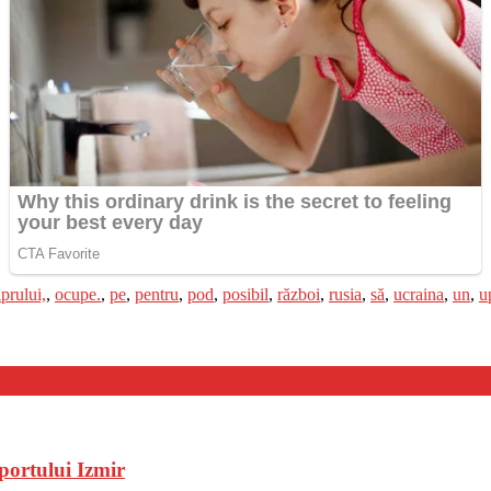
iprului,
,
ocupe.
,
pe
,
pentru
,
pod
,
posibil
,
război
,
rusia
,
să
,
ucraina
,
un
,
u
portului Izmir