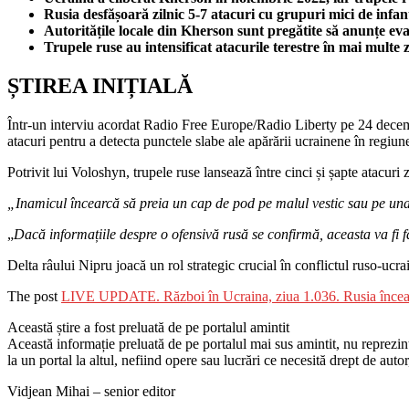
Rusia desfășoară zilnic 5-7 atacuri cu grupuri mici de infan
Autoritățile locale din Kherson sunt pregătite să anunțe ev
Trupele ruse au intensificat atacurile terestre în mai multe 
ȘTIREA INIȚIALĂ
Într-un interviu acordat Radio Free Europe/Radio Liberty pe 24 decem
atacuri pentru a detecta punctele slabe ale apărării ucrainene în regiun
Potrivit lui Voloshyn, trupele ruse lansează între cinci și șapte atacur
„Inamicul încearcă să preia un cap de pod pe malul vestic sau pe una 
„
Dacă informațiile despre o ofensivă rusă se confirmă, aceasta va fi f
Delta râului Nipru joacă un rol strategic crucial în conflictul ruso-ucra
The post
LIVE UPDATE. Război în Ucraina, ziua 1.036. Rusia încearcă
Această știre a fost preluată de pe portalul amintit
Această informație preluată de pe portalul mai sus amintit, nu reprezintă 
la un portal la altul, nefiind opere sau lucrări ce necesită drept de auto
Vidjean Mihai – senior editor