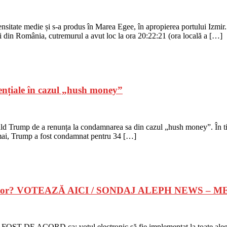
nsitate medie și s-a produs în Marea Egee, în apropierea portului Izmir.
i din România, cutremurul a avut loc la ora 20:22:21 (ora locală a […]
ențiale în cazul „hush money”
ld Trump de a renunța la condamnarea sa din cazul „hush money”. În ti
a mai, Trump a fost condamnat pentru 34 […]
 voturilor? VOTEAZĂ AICI / SONDAJ ALEPH NEWS 
FOST DE ACORD ca: votul electronic să fie implementat la toate aleger