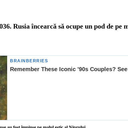
6. Rusia încearcă să ocupe un pod de pe mal
se au fost împinse pe malul estic al Niprului.