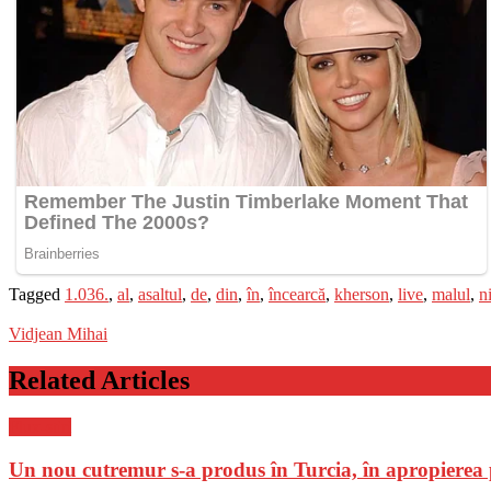
Tagged
1.036.
,
al
,
asaltul
,
de
,
din
,
în
,
încearcă
,
kherson
,
live
,
malul
,
n
Vidjean Mihai
Related Articles
Flux-stiri
Un nou cutremur s-a produs în Turcia, în apropierea 