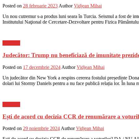
Posted on
28 februarie 2023
Author
Vidjean Mihai
Un nou cutremur s-a produs luni seara în Turcia. Seismul a fost de inte
Institutului Naţional de Cercetare-Dezvoltare pentru Fizica Pământulu
Flux-stiri
Judecător: Trump nu beneficiază de imunitate prezid
Posted on
17 decembrie 2024
Author
Vidjean Mihai
Un judecător din New York a respins cererea fostului președinte Dona
dolari lui Stormy Daniels pentru a nu face publică relația lor. În lun
Flux-stiri
Ești de acord cu decizia CCR de renumărare a
Posted on
29 noiembrie 2024
Author
Vidjean Mihai
Ești de acord cu decizia CCR de renumărare a voturilor? DA / NU AI 