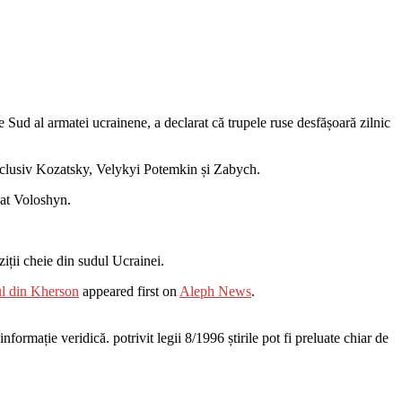
ud al armatei ucrainene, a declarat că trupele ruse desfășoară zilnic
, inclusiv Kozatsky, Velykyi Potemkin și Zabych.
at Voloshyn.
ziții cheie din sudul Ucrainei.
ul din Kherson
appeared first on
Aleph News
.
nformație veridică. potrivit legii 8/1996 știrile pot fi preluate chiar de