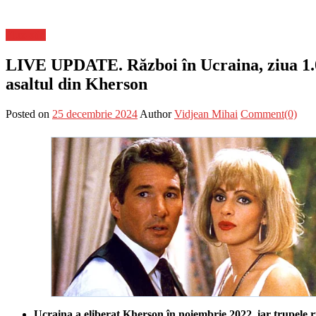
Flux-stiri
LIVE UPDATE. Război în Ucraina, ziua 1.03
asaltul din Kherson
Posted on
25 decembrie 2024
Author
Vidjean Mihai
Comment(0)
Ucraina a eliberat Kherson în noiembrie 2022, iar trupele ru