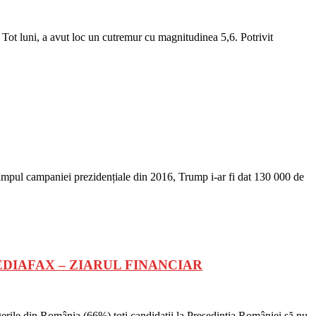
 Tot luni, a avut loc un cutremur cu magnitudinea 5,6. Potrivit
mpul campaniei prezidențiale din 2016, Trump i-ar fi dat 130 000 de
– MEDIAFAX – ZIARUL FINANCIAR
ile din România (66%) toți candidații la Președinția României să nu