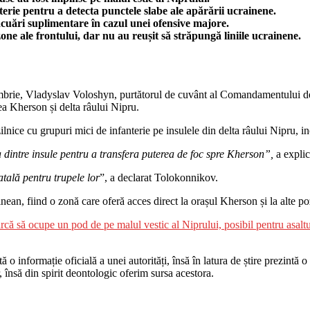
terie pentru a detecta punctele slabe ale apărării ucrainene.
acuări suplimentare în cazul unei ofensive majore.
zone ale frontului, dar nu au reușit să străpungă liniile ucrainene.
brie, Vladyslav Voloshyn, purtătorul de cuvânt al Comandamentului de S
ea Kherson și delta râului Nipru.
i zilnice cu grupuri mici de infanterie pe insulele din delta râului Nipru
dintre insule pentru a transfera puterea de foc spre Kherson”,
a explic
atală pentru trupele lor
”, a declarat Tolokonnikov.
inean, fiind o zonă care oferă acces direct la orașul Kherson și la alte po
 să ocupe un pod de pe malul vestic al Niprului, posibil pentru asalt
o informație oficială a unei autorități, însă în latura de știre prezintă o i
r, însă din spirit deontologic oferim sursa acestora.