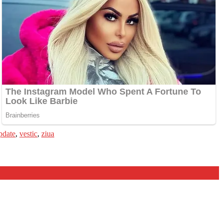
pdate
,
vestic
,
ziua