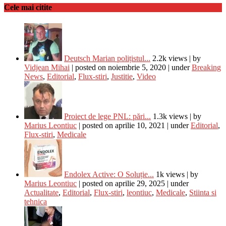
Cele mai citite
Deutsch Marian polițistul...
2.2k views
|
by
Vidjean Mihai
|
posted on noiembrie 5, 2020
|
under
Breaking
News
,
Editorial
,
Flux-stiri
,
Justitie
,
Video
Proiect de lege PNL: pări...
1.3k views
|
by
Marius Leontiuc
|
posted on aprilie 10, 2021
|
under
Editorial
,
Flux-stiri
,
Medicale
Endolex Active: O Soluție...
1k views
|
by
Marius Leontiuc
|
posted on aprilie 29, 2025
|
under
Actualitate
,
Editorial
,
Flux-stiri
,
leontiuc
,
Medicale
,
Stiinta si
tehnica