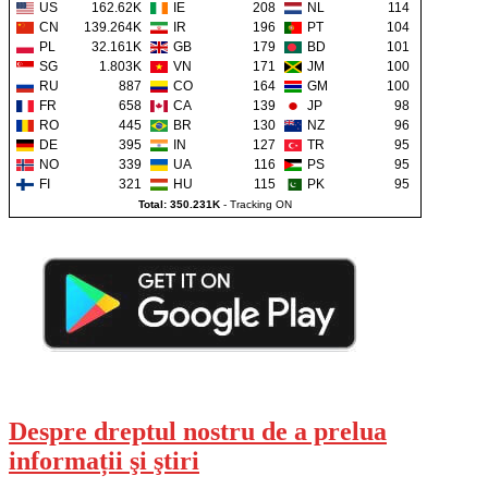
US
162.62K
IE
208
NL
114
CN
139.264K
IR
196
PT
104
PL
32.161K
GB
179
BD
101
SG
1.803K
VN
171
JM
100
RU
887
CO
164
GM
100
FR
658
CA
139
JP
98
RO
445
BR
130
NZ
96
DE
395
IN
127
TR
95
NO
339
UA
116
PS
95
FI
321
HU
115
PK
95
Total: 350.231K
-
Tracking ON
Despre dreptul nostru de a prelua
informații şi ştiri