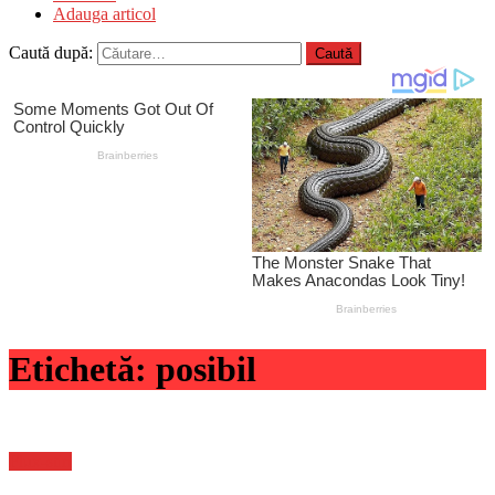
Adauga articol
Caută după:
Etichetă:
posibil
Flux-stiri