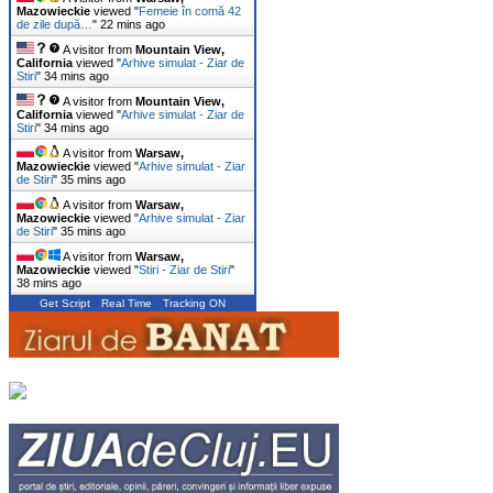
Mazowieckie
viewed "
Femeie în comă 42
de zile după…
"
22 mins ago
A visitor from
Mountain View,
California
viewed "
Arhive simulat - Ziar de
Stiri
"
34 mins ago
A visitor from
Mountain View,
California
viewed "
Arhive simulat - Ziar de
Stiri
"
34 mins ago
A visitor from
Warsaw,
Mazowieckie
viewed "
Arhive simulat - Ziar
de Stiri
"
35 mins ago
A visitor from
Warsaw,
Mazowieckie
viewed "
Arhive simulat - Ziar
de Stiri
"
35 mins ago
A visitor from
Warsaw,
Mazowieckie
viewed "
Stiri - Ziar de Stiri
"
38 mins ago
Get Script
Real Time
Tracking ON