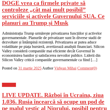
DOGE vrea ca firmele private să
controleze „cât mai mult posibil”
serviciile și activele Guvernului SUA. Ce
planuri au Trump și Musk
Administrația Trump urmărește privatizarea funcțiilor și activelor
guvernamentale. Planurile de privatizare sunt în diverse stadii de
dezvoltare și întâmpină rezistență. Privatizarea ar putea aduce
volatilitate pe piața bursieră, avertizează analiștii financiari. Silicon
Valley consideră companiile mai eficiente decât Guvernul în
economisirea banilor și satisfacerea nevoilor publice. Liderii din
Silicon Valley critică companiile guvernamentale ca fiind […]
Posted on
31 martie 2025
Author
Vidjean Mihai
Comment(0)
Flux-stiri
LIVE UPDATE. Război în Ucraina, ziua
1.036. Rusia încearcă să ocupe un pod de
pe malul vestic al Niprului, posibil pentru