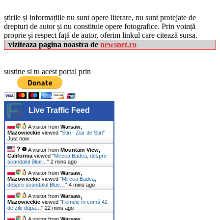
știrile și informațiile nu sunt opere literare, nu sunt protejate de
drepturi de autor și nu constituie opere fotografice. Prin voință
proprie și respect față de autor, oferim linkul care citează sursa.
viziteaza pagina noastra de
newsnet.ro
sustine si tu acest portal prin
Live Traffic Feed
A visitor from
Warsaw,
Mazowieckie
viewed "
Stiri - Ziar de Stiri
"
Just now
A visitor from
Mountain View,
California
viewed "
Mircea Badea, despre
scandalul Blue…
"
2 mins ago
A visitor from
Warsaw,
Mazowieckie
viewed "
Mircea Badea,
despre scandalul Blue…
"
4 mins ago
A visitor from
Warsaw,
Mazowieckie
viewed "
Femeie în comă 42
de zile după…
"
22 mins ago
A visitor from
Warsaw,