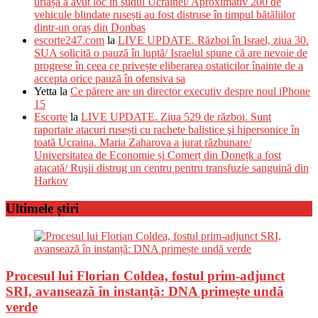
uriașă a avut loc în sudul Ucrainei/ Aproximativ 200 de
vehicule blindate rusești au fost distruse în timpul bătăliilor
dintr-un oraș din Donbas
escorte247.com
la
LIVE UPDATE. Război în Israel, ziua 30.
SUA solicită o pauză în luptă/ Israelul spune că are nevoie de
progrese în ceea ce privește eliberarea ostaticilor înainte de a
accepta orice pauză în ofensiva sa
Yetta
la
Ce părere are un director executiv despre noul iPhone
15
Escorte
la
LIVE UPDATE. Ziua 529 de război. Sunt
raportate atacuri rusești cu rachete balistice şi hipersonice în
toată Ucraina. Maria Zaharova a jurat răzbunare/
Universitatea de Economie și Comerț din Donețk a fost
atacată/ Ruşii distrug un centru pentru transfuzie sanguină din
Harkov
Ultimele știri
Procesul lui Florian Coldea, fostul prim-adjunct
SRI, avansează în instanță: DNA primește undă
verde