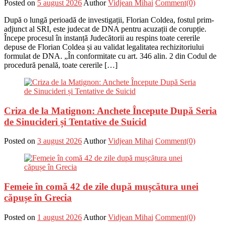
Posted on
5 august 2026
Author
Vidjean Mihai
Comment(0)
După o lungă perioadă de investigații, Florian Coldea, fostul prim-
adjunct al SRI, este judecat de DNA pentru acuzații de corupție.
Începe procesul în instanță Judecătorii au respins toate cererile
depuse de Florian Coldea și au validat legalitatea rechizitoriului
formulat de DNA. „În conformitate cu art. 346 alin. 2 din Codul de
procedură penală, toate cererile […]
Criza de la Matignon: Anchete Începute După Seria
de Sinucideri și Tentative de Suicid
Posted on
3 august 2026
Author
Vidjean Mihai
Comment(0)
Femeie în comă 42 de zile după mușcătura unei
căpușe în Grecia
Posted on
1 august 2026
Author
Vidjean Mihai
Comment(0)