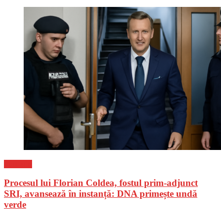
Flux-stiri
Procesul lui Florian Coldea, fostul prim-adjunct
SRI, avansează în instanță: DNA primește undă
verde