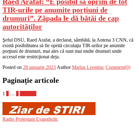
Raed Arafat: “E posibil să oprim de tot
TIR-urile pe anumite porţiuni de
drumuri”. Zăpada le dă bătăi de cap
autorităţilor
Şeful DSU, Raed Arafat, a declarat, sâmbătă, la Antena 3 CNN, că
există posibilitatea să fie oprită circulaţia TIR-urilor pe anumite
porţiuni de drumuri, mai ales că sunt mai multe drumuri unde
accesul este restricţionat deja.
Posted on
28 ianuarie 2023
Author
Marius Leontiuc
Comment(0)
Paginație articole
1
2
…
4
Următor
Radio Protestant Evanghelic