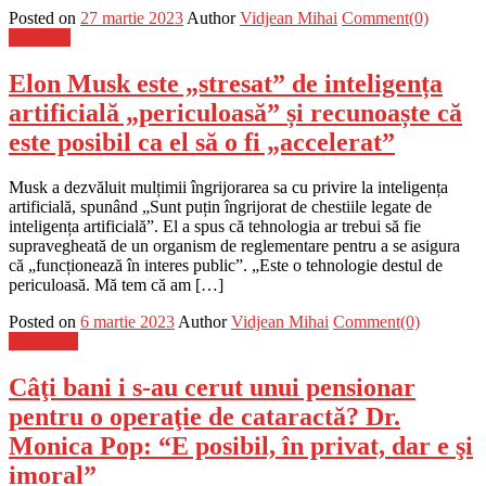
Posted on
27 martie 2023
Author
Vidjean Mihai
Comment(0)
Flux-stiri
Elon Musk este „stresat” de inteligența
artificială „periculoasă” și recunoaște că
este posibil ca el să o fi „accelerat”
Musk a dezvăluit mulțimii îngrijorarea sa cu privire la inteligența
artificială, spunând „Sunt puțin îngrijorat de chestiile legate de
inteligența artificială”. El a spus că tehnologia ar trebui să fie
supravegheată de un organism de reglementare pentru a se asigura
că „funcționează în interes public”. „Este o tehnologie destul de
periculoasă. Mă tem că am […]
Posted on
6 martie 2023
Author
Vidjean Mihai
Comment(0)
Știri Flash
Câţi bani i s-au cerut unui pensionar
pentru o operaţie de cataractă? Dr.
Monica Pop: “E posibil, în privat, dar e şi
imoral”