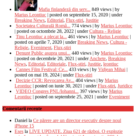
Mafia finlandeză din serv...
849 views
|
by
Marius Leontiuc
|
posted on septembrie 15, 2020
|
under
Breaking News
,
Editorial
,
Flux-stiri
,
Justitie
Societatea Culturală Româ...
774 views
|
by
Marius Leontiuc
|
posted on octombrie 28, 2022
|
under
Cultura - Religie
Tinu Leontiuc a plecat la...
461 views
|
by
Marius Leontiuc
|
posted on aprilie 7, 2020
|
under
Breaking News
,
Cultura -
Religie
,
Eveniment
,
Flux-stiri
Denunț Public asupra unui...
440 views
|
by
Marius Leontiuc
|
posted on decembrie 20, 2021
|
under
Anchete
,
Breaking
News
,
Editorial
,
Editoriale
,
Flux-stiri
,
Justitie
,
leontiuc
Cannes Film Festival: Ce...
433 views
|
by
Vidjean Mihai
|
posted on mai 19, 2024
|
under
Flux-stiri
Decizie CCR: Revocarea Av...
404 views
|
by
Marius
Leontiuc
|
posted on iunie 30, 2021
|
under
Flux-stiri
,
Juridice
VIDEO Congres PNL/Iohanni...
397 views
|
by
Marius
Leontiuc
|
posted on septembrie 25, 2021
|
under
Eveniment
Comentarii recente
Daniel
la
Ce părere are un director executiv despre noul
iPhone 15
Eses
la
LIVE UPDATE. Ziua 621 de război. O explozie