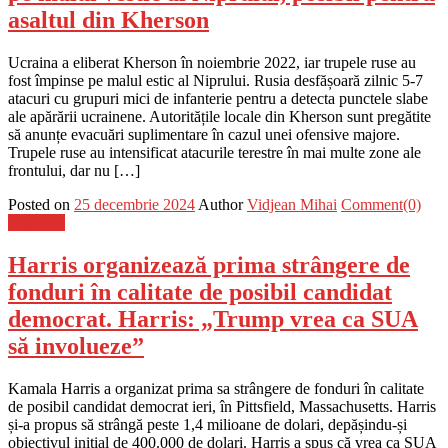
asaltul din Kherson
Ucraina a eliberat Kherson în noiembrie 2022, iar trupele ruse au
fost împinse pe malul estic al Niprului. Rusia desfășoară zilnic 5-7
atacuri cu grupuri mici de infanterie pentru a detecta punctele slabe
ale apărării ucrainene. Autoritățile locale din Kherson sunt pregătite
să anunțe evacuări suplimentare în cazul unei ofensive majore.
Trupele ruse au intensificat atacurile terestre în mai multe zone ale
frontului, dar nu […]
Posted on
25 decembrie 2024
Author
Vidjean Mihai
Comment(0)
Flux-stiri
Harris organizează prima strângere de
fonduri în calitate de posibil candidat
democrat. Harris: „Trump vrea ca SUA
să involueze”
Kamala Harris a organizat prima sa strângere de fonduri în calitate
de posibil candidat democrat ieri, în Pittsfield, Massachusetts. Harris
și-a propus să strângă peste 1,4 milioane de dolari, depășindu-și
obiectivul inițial de 400.000 de dolari. Harris a spus că vrea ca SUA