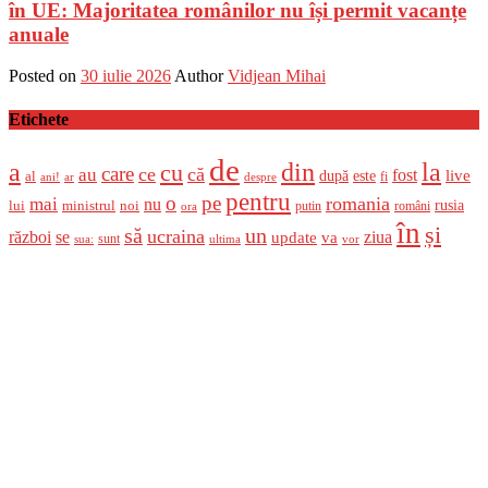
în UE: Majoritatea românilor nu își permit vacanțe
anuale
Posted on
30 iulie 2026
Author
Vidjean Mihai
Etichete
de
a
din
la
cu
care
ce
că
au
fost
live
după
este
al
fi
ani!
ar
despre
pentru
o
pe
romania
mai
nu
ministrul
rusia
lui
noi
români
putin
ora
în
și
un
să
ucraina
război
se
update
ziua
va
sunt
sua:
ultima
vor