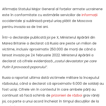
Afirmația Statului Major General al forțelor armate ucrainene
este în conformitate cu estimările serviciilor de
informații
occidentale și subliniază prețul uriaș plătit de Moscova
pentru invazia sa de trei ani.
Într-o declarație publicată joi pe X, Ministerul Apărării din
Marea Britanie a declarat că Rusia are peste un milion de
victime, inclusiv aproximativ 250.000 de morți de când a
lansat invazia pe 24 februarie 2022. Ministerul Apărării a
declarat că cifrele evidențiază
„costul devastator pe care
Putin îl provoacă poporului”.
Rusia a raportat ultima dată victimele militare la începutul
războiului, când a declarat că aproximativ 6.000 de soldați au
fost uciși. Cifrele vin în contextul în care ambele părți au
continuat să facă schimb de
prizonieri de război
grav răniți
joi, ca parte a unui acord încheiat în timpul discuțiilor de la