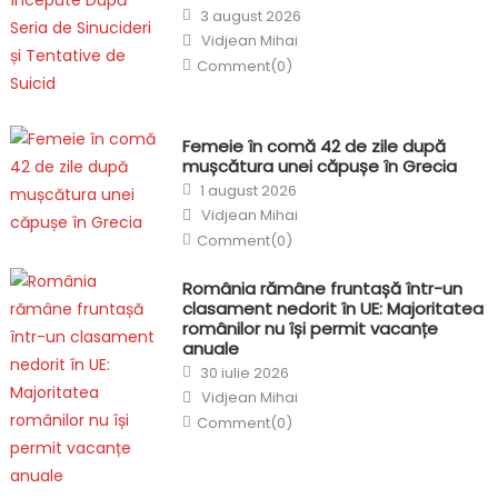
Posted
3 august 2026
on
Author
Vidjean Mihai
Comment(0)
Femeie în comă 42 de zile după
mușcătura unei căpușe în Grecia
Posted
1 august 2026
on
Author
Vidjean Mihai
Comment(0)
România rămâne fruntașă într-un
clasament nedorit în UE: Majoritatea
românilor nu își permit vacanțe
anuale
Posted
30 iulie 2026
on
Author
Vidjean Mihai
Comment(0)