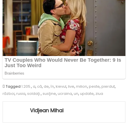
Tagged
1.205.
,
a
,
că
,
de
,
în
,
kievul
,
live
,
milion
,
peste
,
pierdut
,
război
,
rusia
,
soldaţi.
,
susţine
,
ucraina
,
un
,
update
,
ziua
Vidjean Mihai