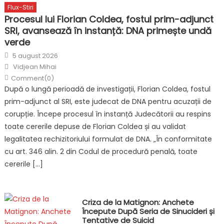
Flux-Stiri
Procesul lui Florian Coldea, fostul prim-adjunct
SRI, avansează în instanță: DNA primește undă
verde
Posted
5 august 2026
on
Author
Vidjean Mihai
Comment(0)
După o lungă perioadă de investigații, Florian Coldea, fostul
prim-adjunct al SRI, este judecat de DNA pentru acuzații de
corupție. Începe procesul în instanță Judecătorii au respins
toate cererile depuse de Florian Coldea și au validat
legalitatea rechizitoriului formulat de DNA. „În conformitate
cu art. 346 alin. 2 din Codul de procedură penală, toate
cererile […]
Criza de la Matignon: Anchete
Începute După Seria de Sinucideri și
Tentative de Suicid