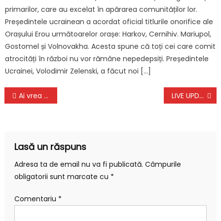
primarilor, care au excelat în apărarea comunităților lor.
Președintele ucrainean a acordat oficial titlurile onorifice ale
Orașului Erou următoarelor orașe: Harkov, Cernihiv. Mariupol,
Gostomel și Volnovakha. Acesta spune că toți cei care comit
atrocități în război nu vor rămâne nepedepsiți. Președintele
Ucrainei, Volodimir Zelenski, a făcut noi […]
Navigare
Ai vrea să fii, pentru un an, consilierul Președintelui României, Nicușor Dan?
LIVE UPDATE. Război în Israel, ziua 616. Trupele din Israel au tras focuri asupra unor palestinieni care s-au apropiat de zona Coridorului Netzarim
în
articole
Lasă un răspuns
Adresa ta de email nu va fi publicată.
Câmpurile
obligatorii sunt marcate cu
*
Comentariu
*