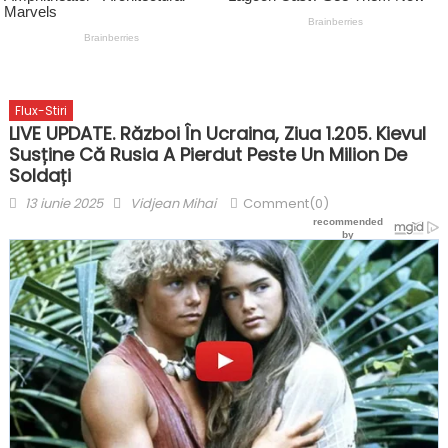
Flux-Stiri
LIVE UPDATE. Război În Ucraina, Ziua 1.205. Kievul
Susține Că Rusia A Pierdut Peste Un Milion De
Soldați
Posted
Author
13 iunie 2025
Vidjean Mihai
Comment(0)
on