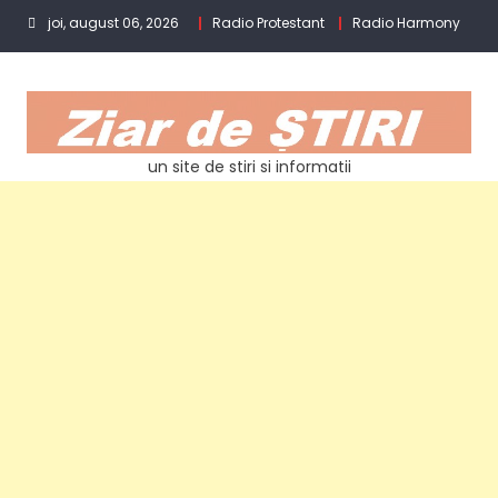
Skip
joi, august 06, 2026
Radio Protestant
Radio Harmony
to
content
un site de stiri si informatii