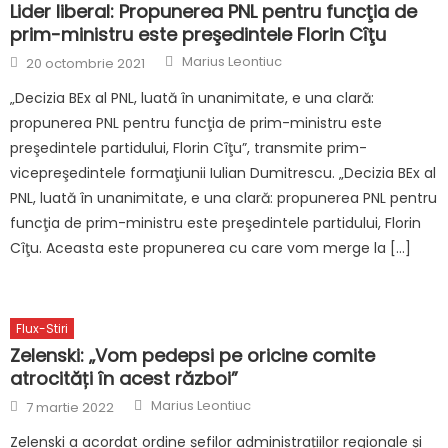
Lider liberal: Propunerea PNL pentru funcţia de
prim-ministru este preşedintele Florin Cîţu
Author
Posted
Marius Leontiuc
20 octombrie 2021
on
„Decizia BEx al PNL, luată în unanimitate, e una clară:
propunerea PNL pentru funcţia de prim-ministru este
preşedintele partidului, Florin Cîţu”, transmite prim-
vicepreşedintele formaţiunii Iulian Dumitrescu. „Decizia BEx al
PNL, luată în unanimitate, e una clară: propunerea PNL pentru
funcţia de prim-ministru este preşedintele partidului, Florin
Cîţu. Aceasta este propunerea cu care vom merge la […]
Flux-Stiri
Zelenski: „Vom pedepsi pe oricine comite
atrocități în acest război”
Author
Posted
Marius Leontiuc
7 martie 2022
on
Zelenski a acordat ordine șefilor administrațiilor regionale și