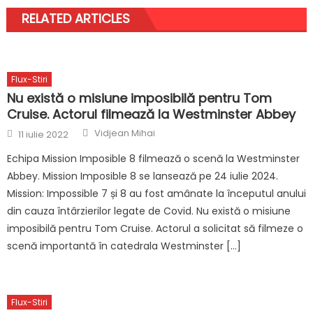
RELATED ARTICLES
Flux-Stiri
Nu există o misiune imposibilă pentru Tom
Cruise. Actorul filmează la Westminster Abbey
Author
Posted
Vidjean Mihai
11 iulie 2022
on
Echipa Mission Imposible 8 filmează o scenă la Westminster
Abbey. Mission Imposible 8 se lansează pe 24 iulie 2024.
Mission: Impossible 7 și 8 au fost amânate la începutul anului
din cauza întârzierilor legate de Covid. Nu există o misiune
imposibilă pentru Tom Cruise. Actorul a solicitat să filmeze o
scenă importantă în catedrala Westminster […]
Flux-Stiri