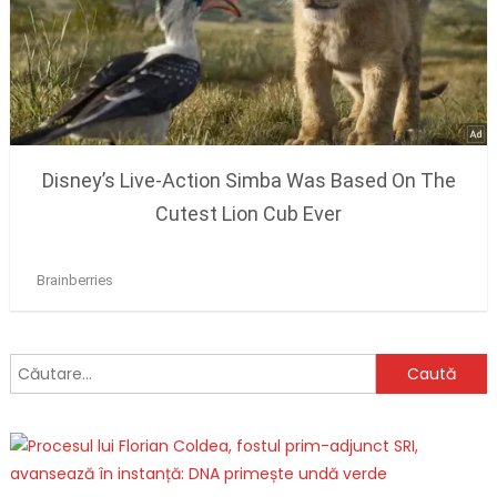
Caută
după: