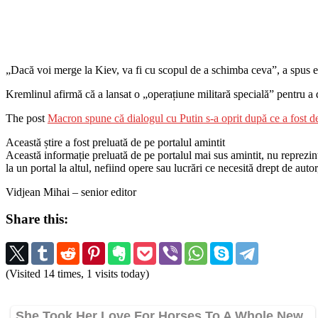
„Dacă voi merge la Kiev, va fi cu scopul de a schimba ceva”, a spus e
Kremlinul afirmă că a lansat o „operațiune militară specială” pentru a 
The post
Macron spune că dialogul cu Putin s-a oprit după ce a fost 
Această știre a fost preluată de pe portalul amintit
Această informație preluată de pe portalul mai sus amintit, nu reprezintă 
la un portal la altul, nefiind opere sau lucrări ce necesită drept de auto
Vidjean Mihai – senior editor
Share this:
(Visited 14 times, 1 visits today)