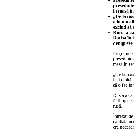
Președinte
președinte
în masă în
„De la mas
a luat o a
exclud să 
Rusia a cal
Bucha în t
denigreze
Președinte
președintel
masă în Uc
„De la masa
luat o altă
să o fac în
Rusia a cal
în timp ce
rusă.
Întrebat de
capitala uc
era necesar