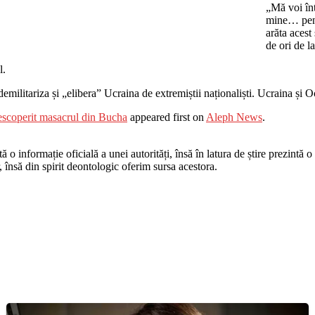
„Mă voi înt
mine… pent
arăta acest
de ori de l
l.
demilitariza și „elibera” Ucraina de extremiștii naționaliști. Ucraina și
descoperit masacrul din Bucha
appeared first on
Aleph News
.
o informație oficială a unei autorități, însă în latura de știre prezintă o i
r, însă din spirit deontologic oferim sursa acestora.