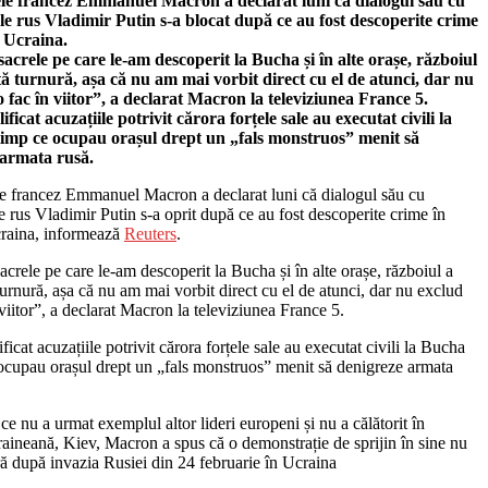
le francez Emmanuel Macron a declarat luni că dialogul său cu
le rus Vladimir Putin s-a blocat după ce au fost descoperite crime
 Ucraina.
acrele pe care le-am descoperit la Bucha și în alte orașe, războiul
ltă turnură, așa că nu am mai vorbit direct cu el de atunci, dar nu
o fac în viitor”, a declarat Macron la televiziunea France 5.
ificat acuzațiile potrivit cărora forțele sale au executat civili la
imp ce ocupau orașul drept un „fals monstruos” menit să
 armata rusă.
le francez Emmanuel Macron a declarat luni că dialogul său cu
e rus Vladimir Putin s-a oprit după ce au fost descoperite crime în
raina, informează
Reuters
.
crele pe care le-am descoperit la Bucha și în alte orașe, războiul a
 turnură, așa că nu am mai vorbit direct cu el de atunci, dar nu exclud
 viitor”, a declarat Macron la televiziunea France 5.
ificat acuzațiile potrivit cărora forțele sale au executat civili la Bucha
 ocupau orașul drept un „fals monstruos” menit să denigreze armata
 ce nu a urmat exemplul altor lideri europeni și nu a călătorit în
raineană, Kiev, Macron a spus că o demonstrație de sprijin în sine nu
ă după invazia Rusiei din 24 februarie în Ucraina