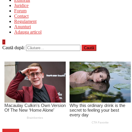
Editorial
Juridice
Forum
Contact
Regulament
Anunturi
Adauga articol
Caută după:
Flux-stiri