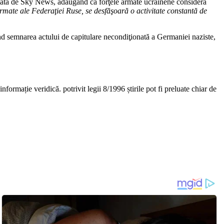
ntată de Sky News, adăugând că forţele armate ucrainene consideră
armate ale Federaţiei Ruse, se desfăşoară o activitate constantă de
nd semnarea actului de capitulare necondiţionată a Germaniei naziste,
nformație veridică. potrivit legii 8/1996 știrile pot fi preluate chiar de