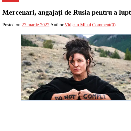
Mercenari, angajați de Rusia pentru a lup
Posted on
27 martie 2022
Author
Vidjean Mihai
Comment(0)