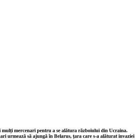
i mulți mercenari pentru a se alătura războiului din Ucraina.
ari urmează să ajungă în Belarus, țara care s-a alăturat invaziei