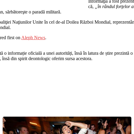
Informaţia a fost preze
că,
„în rândul forţelor 
an, sărbătoreşte o paradă militară.
oaliţiei Naţiunilor Unite în cel de-al Doilea Război Mondial, reprezentâ
ndial.
ed first on
Aleph News
.
o informație oficială a unei autorități, însă în latura de știre prezintă o i
r, însă din spirit deontologic oferim sursa acestora.