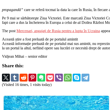
propagandă”
care se referă tocmai la data la care în Rusia, în fiecare 
Pe 9 mai se sărbătoreşte Ziua Victoriei. Este marcată Ziua Victoriei C
fapt care a dus la încheierea în Europa a celui de-al Doilea Război Mo
The post
Mercenari, angajați de Rusia pentru a lupta în Ucraina
appear
Această știre a fost preluată de pe portalul amintit
Această informație preluată de pe portalul mai sus amintit, nu reprezintă 
la un portal la altul, nefiind opere sau lucrări ce necesită drept de auto
Vidjean Mihai – senior editor
Share this:
(Visited 16 times, 1 visits today)