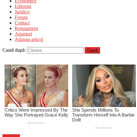
Economice
Editorial
Juridice
Forum
Contact
Regulament
Anunturi
Adauga articol
Caută după:
Flux-stiri