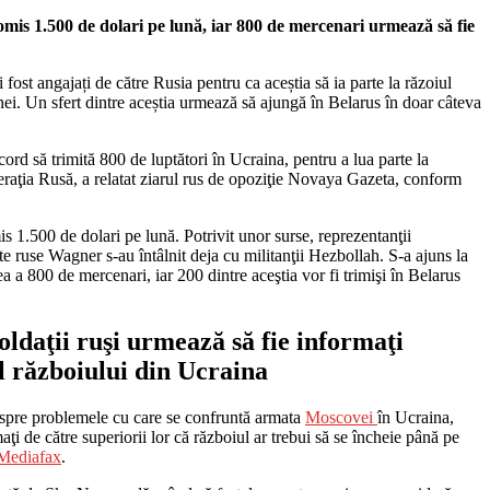
romis 1.500 de dolari pe lună, iar 800 de mercenari urmează să fie
 fost angajați de către Rusia pentru ca aceștia să ia parte la răzoiul
ei. Un sfert dintre aceștia urmează să ajungă în Belarus în doar câteva
cord să trimită 800 de luptători în Ucraina, pentru a lua parte la
ederaţia Rusă, a relatat ziarul rus de opoziţie Novaya Gazeta, conform
is 1.500 de dolari pe lună. Potrivit unor surse, reprezentanţii
e ruse Wagner s-au întâlnit deja cu militanţii Hezbollah. S-a ajuns la
 a 800 de mercenari, iar 200 dintre aceştia vor fi trimişi în Belarus
ldaţii ruşi urmează să fie informaţi
ul războiului din Ucraina
espre problemele cu care se confruntă armata
Moscovei
în Ucraina,
maţi de către superiorii lor că războiul ar trebui să se încheie până pe
Mediafax
.