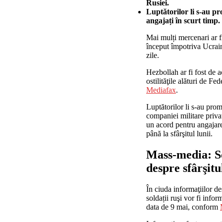
Rusiei.
Luptătorilor li s-au p
angajați în scurt timp.
Mai mulți mercenari ar fi
început împotriva Ucrain
zile.
Hezbollah ar fi fost de a
ostilităţile alături de F
Mediafax
.
Luptătorilor li s-au prom
companiei militare privat
un acord pentru angajarea
până la sfârşitul lunii.
Mass-media: So
despre sfârşit
În ciuda informaţiilor d
soldații ruşi vor fi infor
data de 9 mai, conform