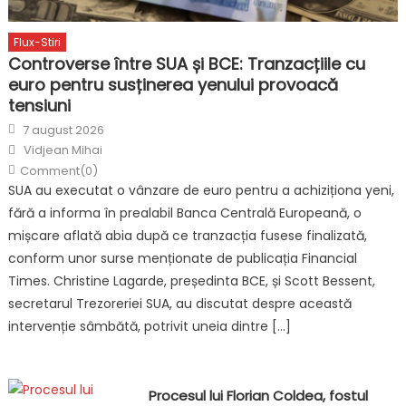
Flux-Stiri
Controverse între SUA și BCE: Tranzacțiile cu
euro pentru susținerea yenului provoacă
tensiuni
Posted
7 august 2026
on
Author
Vidjean Mihai
Comment(0)
SUA au executat o vânzare de euro pentru a achiziționa yeni,
fără a informa în prealabil Banca Centrală Europeană, o
mișcare aflată abia după ce tranzacția fusese finalizată,
conform unor surse menționate de publicația Financial
Times. Christine Lagarde, președinta BCE, și Scott Bessent,
secretarul Trezoreriei SUA, au discutat despre această
intervenție sâmbătă, potrivit uneia dintre […]
Procesul lui Florian Coldea, fostul