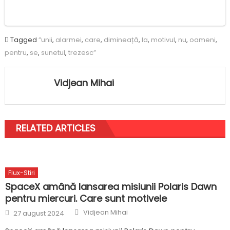
Tagged
”unii
,
alarmei
,
care
,
dimineață
,
la
,
motivul
,
nu
,
oameni
,
pentru
,
se
,
sunetul
,
trezesc”
Vidjean Mihai
RELATED ARTICLES
Flux-Stiri
SpaceX amână lansarea misiunii Polaris Dawn
pentru miercuri. Care sunt motivele
Author
Posted
Vidjean Mihai
27 august 2024
on