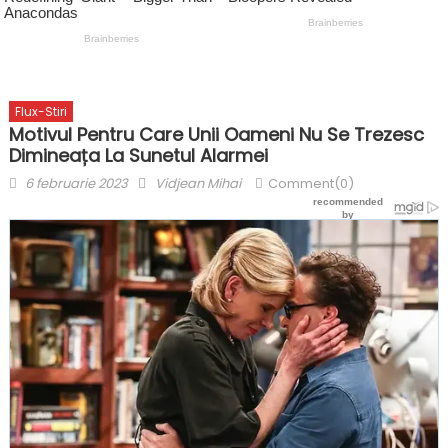
Flux-Stiri
Motivul Pentru Care Unii Oameni Nu Se Trezesc
Dimineața La Sunetul Alarmei
Posted
Author
6 februarie 2023
Vidjean Mihai
Comment(0)
on