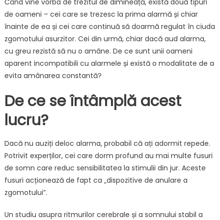
Când vine vorba de trezitul de dimineață, există două tipuri
de oameni – cei care se trezesc la prima alarmă și chiar
înainte de ea și cei care continuă să doarmă regulat în ciuda
zgomotului asurzitor. Cei din urmă, chiar dacă aud alarma,
cu greu rezistă să nu o amâne. De ce sunt unii oameni
aparent incompatibili cu alarmele și există o modalitate de a
evita amânarea constantă?
De ce se întâmplă acest
lucru?
Dacă nu auziți deloc alarma, probabil că ați adormit repede.
Potrivit experților, cei care dorm profund au mai multe fusuri
de somn care reduc sensibilitatea la stimulii din jur. Aceste
fusuri acționează de fapt ca „dispozitive de anulare a
zgomotului”.
Un studiu asupra ritmurilor cerebrale și a somnului stabil a