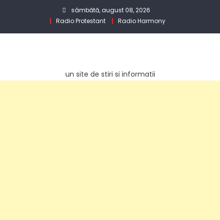
Skip
sâmbătă, august 08, 2026
to
Radio Protestant
Radio Harmony
content
un site de stiri si informatii