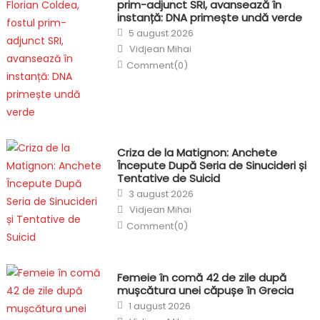
prim-adjunct SRI, avansează în
instanță: DNA primește undă verde
Posted
5 august 2026
on
Author
Vidjean Mihai
Comment(0)
Criza de la Matignon: Anchete
Începute După Seria de Sinucideri și
Tentative de Suicid
Posted
3 august 2026
on
Author
Vidjean Mihai
Comment(0)
Femeie în comă 42 de zile după
mușcătura unei căpușe în Grecia
Posted
1 august 2026
on
Author