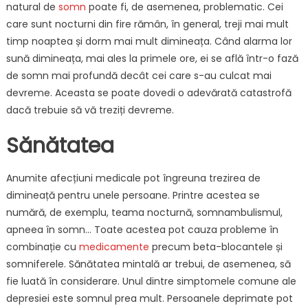
natural de
somn
poate fi, de asemenea, problematic. Cei
care sunt nocturni din fire rămân, în general, treji mai mult
timp noaptea și dorm mai mult dimineața. Când alarma lor
sună dimineața, mai ales la primele ore, ei se află într-o fază
de somn mai profundă decât cei care s-au culcat mai
devreme. Aceasta se poate dovedi o adevărată catastrofă
dacă trebuie să vă treziți devreme.
Sănătatea
Anumite afecțiuni medicale pot îngreuna trezirea de
dimineață pentru unele persoane. Printre acestea se
numără, de exemplu, teama nocturnă, somnambulismul,
apneea în somn… Toate acestea pot cauza probleme în
combinație cu
medicamente
precum beta-blocantele și
somniferele. Sănătatea mintală ar trebui, de asemenea, să
fie luată în considerare. Unul dintre simptomele comune ale
depresiei este somnul prea mult. Persoanele deprimate pot