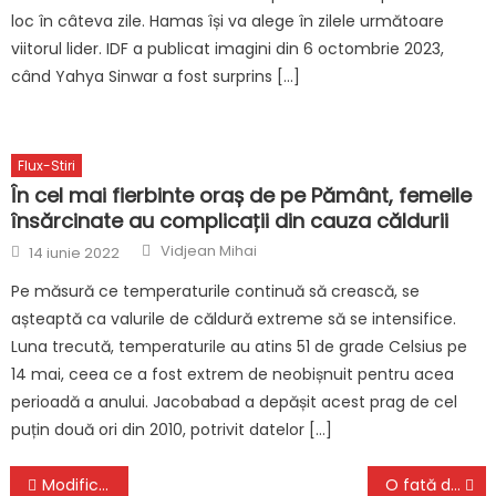
loc în câteva zile. Hamas își va alege în zilele următoare
viitorul lider. IDF a publicat imagini din 6 octombrie 2023,
când Yahya Sinwar a fost surprins […]
Flux-Stiri
În cel mai fierbinte oraș de pe Pământ, femeile
însărcinate au complicații din cauza căldurii
Author
Posted
Vidjean Mihai
14 iunie 2022
on
Pe măsură ce temperaturile continuă să crească, se
așteaptă ca valurile de căldură extreme să se intensifice.
Luna trecută, temperaturile au atins 51 de grade Celsius pe
14 mai, ceea ce a fost extrem de neobișnuit pentru acea
perioadă a anului. Jacobabad a depășit acest prag de cel
puțin două ori din 2010, potrivit datelor […]
Navigare
Modificări la Codul rutier. Şoferii vor putea fi amendaţi cu până la 3.000 de lei, din martie, dacă nu respectă noile reguli
O fată de 16 ani a fost ucisă de un rechin, în timp ce prietenii o priveau în timp ce înota cu delfinii