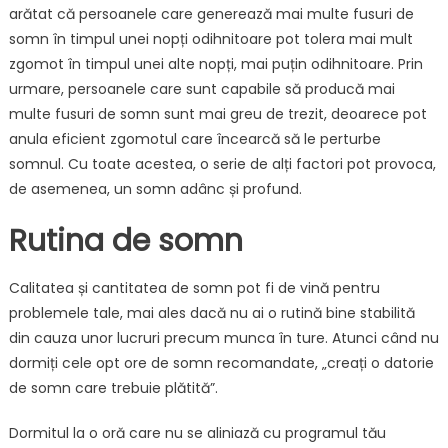
arătat că persoanele care generează mai multe fusuri de
somn în timpul unei nopți odihnitoare pot tolera mai mult
zgomot în timpul unei alte nopți, mai puțin odihnitoare. Prin
urmare, persoanele care sunt capabile să producă mai
multe fusuri de somn sunt mai greu de trezit, deoarece pot
anula eficient zgomotul care încearcă să le perturbe
somnul. Cu toate acestea, o serie de alți factori pot provoca,
de asemenea, un somn adânc și profund.
Rutina de somn
Calitatea și cantitatea de somn pot fi de vină pentru
problemele tale, mai ales dacă nu ai o rutină bine stabilită
din cauza unor lucruri precum munca în ture. Atunci când nu
dormiți cele opt ore de somn recomandate, „creați o datorie
de somn care trebuie plătită”.
Dormitul la o oră care nu se aliniază cu programul tău