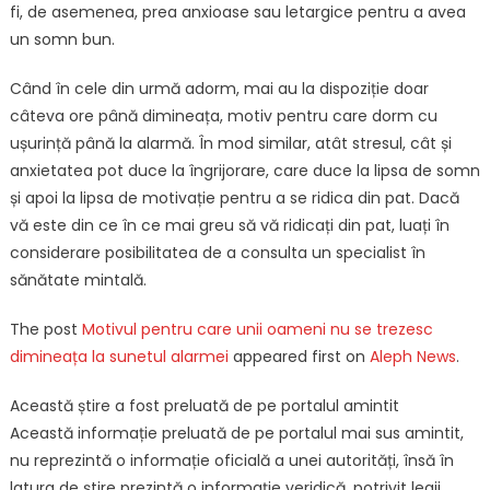
fi, de asemenea, prea anxioase sau letargice pentru a avea
un somn bun.
Când în cele din urmă adorm, mai au la dispoziție doar
câteva ore până dimineața, motiv pentru care dorm cu
ușurință până la alarmă. În mod similar, atât stresul, cât și
anxietatea pot duce la îngrijorare, care duce la lipsa de somn
și apoi la lipsa de motivație pentru a se ridica din pat. Dacă
vă este din ce în ce mai greu să vă ridicați din pat, luați în
considerare posibilitatea de a consulta un specialist în
sănătate mintală.
The post
Motivul pentru care unii oameni nu se trezesc
dimineața la sunetul alarmei
appeared first on
Aleph News
.
Această știre a fost preluată de pe portalul amintit
Această informație preluată de pe portalul mai sus amintit,
nu reprezintă o informație oficială a unei autorități, însă în
latura de știre prezintă o informație veridică. potrivit legii