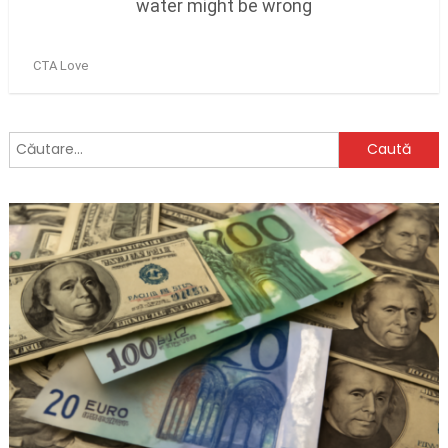
Caută
după: