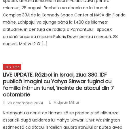
SpaceX amână lansarea misiunii Polaris Dawn pentru
miercuri, 28 august. Racheta va decola de la Launch
Complex 39A de la Kennedy Space Center al NASA din Florida
mâine. Echipajul va ajunge până la 1.400 de kilometri
altitudine, în centura de radiații a Pământului. SpaceX
amână lansarea misiunii Polaris Dawn pentru miercuri, 28
august. Motivul? O […]
Flux-Stiri
LIVE UPDATE. Război în Israel, ziua 380. IDF
publică imagini cu Yahya Sinwar fugind cu
familia într-un tunel, înainte de atacul din 7
octombrie
Author
Posted
Vidjean Mihai
20 octombrie 2024
on
Netanyahu a cerut ca Hamas să se predea și să elibereze
ostaticii, după uciderea lui Yahya Sinwar. CNN: Washington
estimează că atacul israelian asupra Iranului ar putea avea