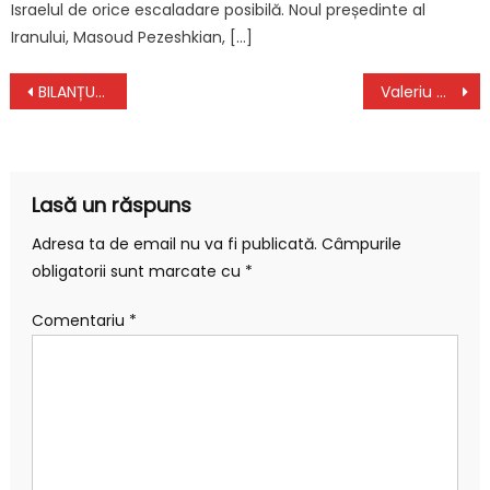
Israelul de orice escaladare posibilă. Noul președinte al
Iranului, Masoud Pezeshkian, […]
Navigare
BILANȚUL VACCINĂRII. Peste 32.000 de persoane s-au vaccinat în ultimele 24 de ore în România
Valeriu Gheorghiță: „Vaccinarea obligatorie trebuie să rămână o ultimă măsură dacă toate celelalte eșuează”
în
articole
Lasă un răspuns
Adresa ta de email nu va fi publicată.
Câmpurile
obligatorii sunt marcate cu
*
Comentariu
*