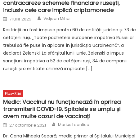
contracareze schemele financiare rusești,
inclusiv cele care implică criptomonede
Author
Posted
Vidjean Mihai
7 iulie 2025
on
Restricții au fost impuse pentru 60 de entități juridice și 73 de
cetățeni ruși. „Toate pachetele europene împotriva Rusiei ar
trebui să fie puse în aplicare în jurisdicția ucraineană”, a
declarat Zelenski. La sfârșitul lunii iunie, Zelenski a impus
sancțiuni împotriva a 52 de cetățeni ruși, 34 de companii
rusești și o entitate chineză implicate […]
Flux-Stiri
Medic: Vaccinul nu funcționează în oprirea
transmiterii COVID-19. Spitalele se umplu și
avem multe cazuri de vaccinați
Author
Posted
Marius Leontiuc
27 octombrie 2021
on
Dr. Oana Mihaela Secară, medic primar al Spitalului Municipal