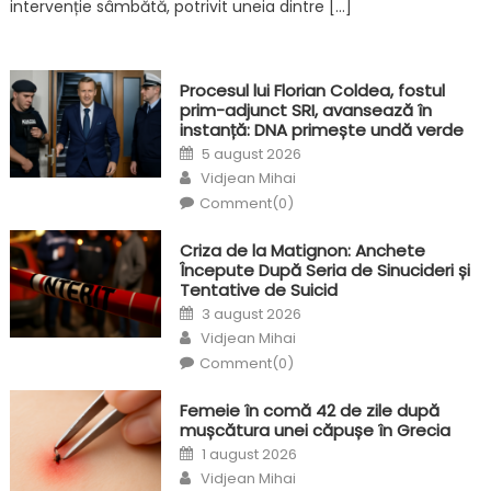
intervenție sâmbătă, potrivit uneia dintre […]
Procesul lui Florian Coldea, fostul
prim-adjunct SRI, avansează în
instanță: DNA primește undă verde
Posted
5 august 2026
on
Author
Vidjean Mihai
Comment(0)
Criza de la Matignon: Anchete
Începute După Seria de Sinucideri și
Tentative de Suicid
Posted
3 august 2026
on
Author
Vidjean Mihai
Comment(0)
Femeie în comă 42 de zile după
mușcătura unei căpușe în Grecia
Posted
1 august 2026
on
Author
Vidjean Mihai