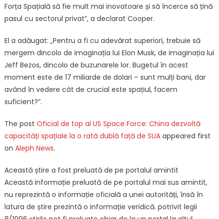
Forța Spațială să fie mult mai inovatoare și să încerce să țină
pasul cu sectorul privat”, a declarat Cooper.
El a adăugat: „Pentru a fi cu adevărat superiori, trebuie să
mergem dincolo de imaginația lui Elon Musk, de imaginația lui
Jeff Bezos, dincolo de buzunarele lor. Bugetul în acest
moment este de 17 miliarde de dolari – sunt mulți bani, dar
având în vedere cât de crucial este spațiul, facem
suficient?”.
The post
Oficial de top al US Space Force: China dezvoltă
capacități spațiale la o rată dublă față de SUA
appeared first
on
Aleph News
.
Această știre a fost preluată de pe portalul amintit
Această informație preluată de pe portalul mai sus amintit,
nu reprezintă o informație oficială a unei autorități, însă în
latura de știre prezintă o informație veridică. potrivit legii
8/1996 știrile pot fi preluate chiar de la un portal la altul,