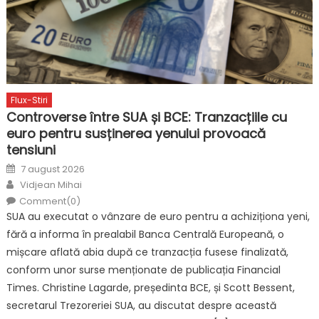
Flux-Stiri
Controverse între SUA și BCE: Tranzacțiile cu
euro pentru susținerea yenului provoacă
tensiuni
Posted
7 august 2026
on
Author
Vidjean Mihai
Comment(0)
SUA au executat o vânzare de euro pentru a achiziționa yeni,
fără a informa în prealabil Banca Centrală Europeană, o
mișcare aflată abia după ce tranzacția fusese finalizată,
conform unor surse menționate de publicația Financial
Times. Christine Lagarde, președinta BCE, și Scott Bessent,
secretarul Trezoreriei SUA, au discutat despre această