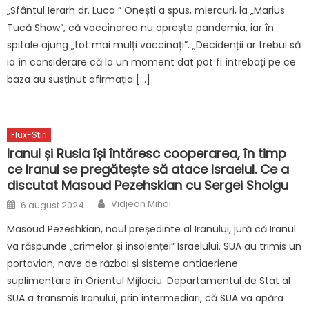
„Sfântul Ierarh dr. Luca ” Onești a spus, miercuri, la „Marius
Tucă Show”, că vaccinarea nu oprește pandemia, iar în
spitale ajung „tot mai mulți vaccinați”. „Decidenții ar trebui să
ia în considerare că la un moment dat pot fi întrebați pe ce
baza au susținut afirmația […]
Flux-Stiri
Iranul și Rusia își întăresc cooperarea, în timp
ce Iranul se pregătește să atace Israelul. Ce a
discutat Masoud Pezehskian cu Sergei Shoigu
Author
Posted
Vidjean Mihai
6 august 2024
on
Masoud Pezeshkian, noul președinte al Iranului, jură că Iranul
va răspunde „crimelor și insolenței” Israelului. SUA au trimis un
portavion, nave de război și sisteme antiaeriene
suplimentare în Orientul Mijlociu. Departamentul de Stat al
SUA a transmis Iranului, prin intermediari, că SUA va apăra