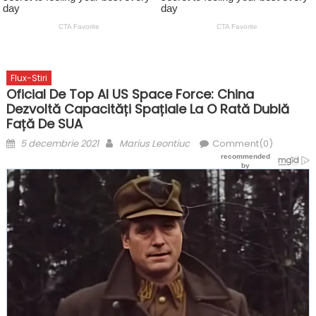
Flux-Stiri
Oficial De Top Al US Space Force: China
Dezvoltă Capacități Spațiale La O Rată Dublă
Față De SUA
Posted
Author
5 decembrie 2021
Marius Leontiuc
Comment(0)
on