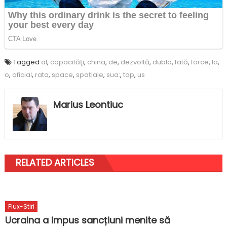
Tagged
al
,
capacităţi
,
china
,
de
,
dezvoltă
,
dubla
,
fată
,
force
,
la
,
o
,
oficial
,
rata
,
space
,
spațiale
,
sua:
,
top
,
us
Marius Leontiuc
RELATED ARTICLES
Flux-Stiri
Ucraina a impus sancțiuni menite să