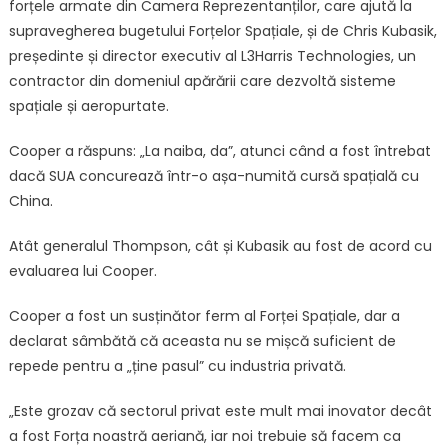
forțele armate din Camera Reprezentanților, care ajută la
supravegherea bugetului Forțelor Spațiale, și de Chris Kubasik,
președinte și director executiv al L3Harris Technologies, un
contractor din domeniul apărării care dezvoltă sisteme
spațiale și aeropurtate.
Cooper a răspuns: „La naiba, da”, atunci când a fost întrebat
dacă SUA concurează într-o așa-numită cursă spațială cu
China.
Atât generalul Thompson, cât și Kubasik au fost de acord cu
evaluarea lui Cooper.
Cooper a fost un susținător ferm al Forței Spațiale, dar a
declarat sâmbătă că aceasta nu se mișcă suficient de
repede pentru a „ține pasul” cu industria privată.
„Este grozav că sectorul privat este mult mai inovator decât
a fost Forța noastră aeriană, iar noi trebuie să facem ca