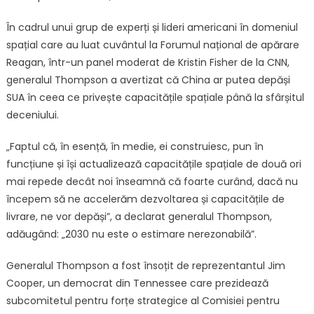
În cadrul unui grup de experți și lideri americani în domeniul
spațial care au luat cuvântul la Forumul național de apărare
Reagan, într-un panel moderat de Kristin Fisher de la CNN,
generalul Thompson a avertizat că China ar putea depăși
SUA în ceea ce privește capacitățile spațiale până la sfârșitul
deceniului.
„Faptul că, în esență, în medie, ei construiesc, pun în
funcțiune și își actualizează capacitățile spațiale de două ori
mai repede decât noi înseamnă că foarte curând, dacă nu
începem să ne accelerăm dezvoltarea și capacitățile de
livrare, ne vor depăși”, a declarat generalul Thompson,
adăugând: „2030 nu este o estimare nerezonabilă”.
Generalul Thompson a fost însoțit de reprezentantul Jim
Cooper, un democrat din Tennessee care prezidează
subcomitetul pentru forțe strategice al Comisiei pentru