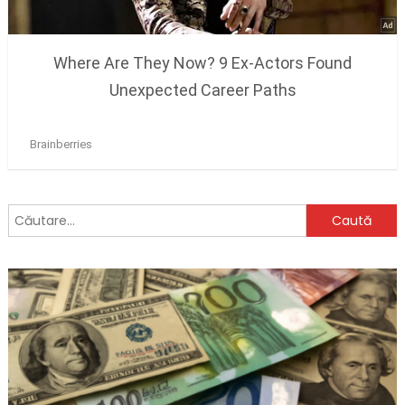
Caută
după: