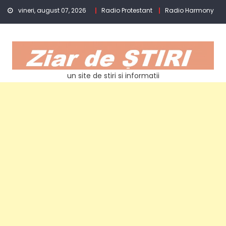
Skip
vineri, august 07, 2026
Radio Protestant
Radio Harmony
to
content
un site de stiri si informatii