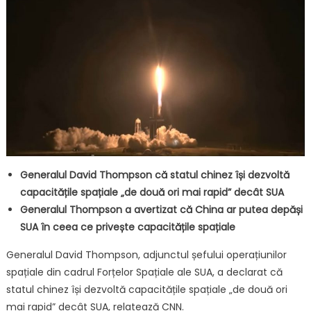
Generalul David Thompson că statul chinez își dezvoltă
capacitățile spațiale „de două ori mai rapid” decât SUA
Generalul Thompson a avertizat că China ar putea depăși
SUA în ceea ce privește capacitățile spațiale
Generalul David Thompson, adjunctul șefului operațiunilor
spațiale din cadrul Forțelor Spațiale ale SUA, a declarat că
statul chinez își dezvoltă capacitățile spațiale „de două ori
mai rapid” decât SUA, relatează CNN.