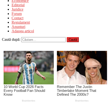
Economice
Editorial
Juridice
Forum
Contact
Regulament
Anunturi
Adauga articol
Caută după: