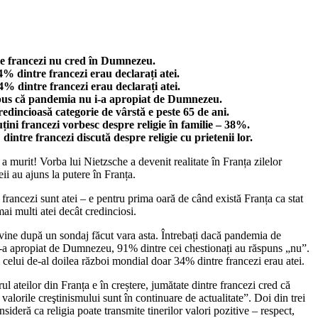
e francezi nu cred în Dumnezeu.
4% dintre francezi erau declarați atei.
4% dintre francezi erau declarați atei.
us că pandemia nu i-a apropiat de Dumnezeu.
edincioasă categorie de vârstă e peste 65 de ani.
țini francezi vorbesc despre religie în familie – 38%.
intre francezi discută despre religie cu prietenii lor.
murit! Vorba lui Nietzsche a devenit realitate în Franța zilelor
eii au ajuns la putere în Franța.
francezi sunt atei – e pentru prima oară de când există Franța ca stat
ai multi atei decât credinciosi.
vine după un sondaj făcut vara asta. Întrebați dacă pandemia de
-a apropiat de Dumnezeu, 91% dintre cei chestionați au răspuns „nu”.
l celui de-al doilea război mondial doar 34% dintre francezi erau atei.
l ateilor din Franța e în creștere, jumătate dintre francezi cred că
 valorile creştinismului sunt în continuare de actualitate”. Doi din trei
nsideră ca religia poate transmite tinerilor valori pozitive – respect,