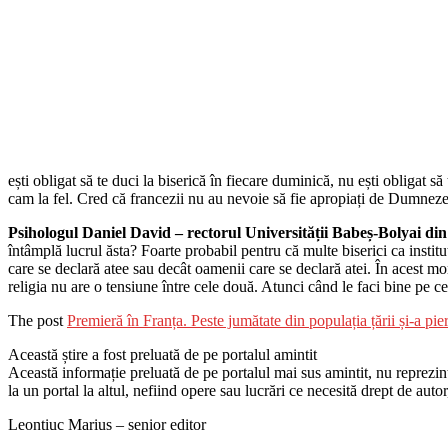
ești obligat să te duci la biserică în fiecare duminică, nu ești obligat 
cam la fel. Cred că francezii nu au nevoie să fie apropiați de Dumneze
Psihologul Daniel David – rectorul Universității Babeș-Bolyai din
întâmplă lucrul ăsta? Foarte probabil pentru că multe biserici ca instituț
care se declară atee sau decât oamenii care se declară atei. În acest mo
religia nu are o tensiune între cele două. Atunci când le faci bine pe 
The post
Premieră în Franța. Peste jumătate din populația țării și-a p
Această știre a fost preluată de pe portalul amintit
Această informație preluată de pe portalul mai sus amintit, nu reprezintă 
la un portal la altul, nefiind opere sau lucrări ce necesită drept de auto
Leontiuc Marius – senior editor