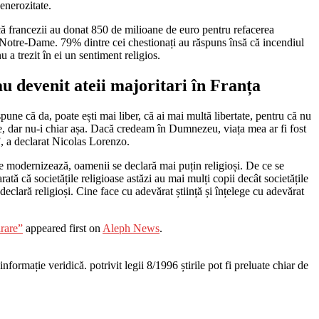
generozitate.
ă francezii au donat 850 de milioane de euro pentru refacerea
 Notre-Dame. 79% dintre cei chestionați au răspuns însă că incendiul
u a trezit în ei un sentiment religios.
au devenit ateii majoritari în Franța
pune că da, poate ești mai liber, că ai mai multă libertate, pentru că nu
tate, dar nu-i chiar așa. Dacă credeam în Dumnezeu, viața mea ar fi fost
”, a declarat Nicolas Lorenzo.
 se modernizează, oamenii se declară mai puțin religioși. De ce se
rată că societățile religioase astăzi au mai mulți copii decât societățile
eclară religioși. Cine face cu adevărat știință și înțelege cu adevărat
irare”
appeared first on
Aleph News
.
nformație veridică. potrivit legii 8/1996 știrile pot fi preluate chiar de