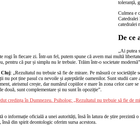
toleranță, 
Culmea e c
Catedralei
catedralei n
De ce 
„Ai putea s
să te rogi în fiecare zi. Într-un fel, putem spune că avem mai multă liber
u, pentru că pur și simplu nu le trebuie. Trăim într-o societate modernă
 Cluj
: „Rezultatul nu trebuie să fie de mirare. Pe măsură ce societățile
ii nu pot ține pasul cu nevoile și așteptările oamenilor. Sunt studii care a
ment, ateismul crește, dar numărul copiilor e mare în zona celor care se d
cele două, sunt complementare și nu sunt în opoziție”.
ierdut credința în Dumnezeu. Psiholog: „Rezultatul nu trebuie să fie de m
o informație oficială a unei autorități, însă în latura de știre prezintă o i
r, însă din spirit deontologic oferim sursa acestora.