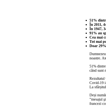
51% dintr
În 2011, 4
În 1947, 3
91% au sp
Cea mai cr
Tot mai pu
Doar 29% d
Dumnezeu a 
noastre. At
51% dintre 
când sunt m
Rezultatul 
Covid-19 i
La sfârșitu
Deși număru
”mesajul şi
francezi co