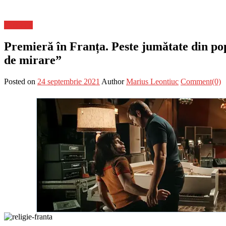
Flux-stiri
Premieră în Franța. Peste jumătate din popu
de mirare”
Posted on
24 septembrie 2021
Author
Marius Leontiuc
Comment(0)