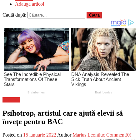
Adauga articol
Caută după:
Flux-stiri
Psihotrop, artistul care ajută elevii să
învețe pentru BAC
Posted on
15 ianuarie 2022
Author
Marius Leontiuc
Comment(0)