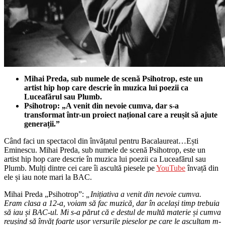
Mihai Preda, sub numele de scenă Psihotrop, este un
artist hip hop care descrie în muzica lui poezii ca
Luceafărul sau Plumb.
Psihotrop: „A venit din nevoie cumva, dar s-a
transformat într-un proiect național care a reușit să ajute
generații.”
Când faci un spectacol din învățatul pentru Bacalaureat…Ești
Eminescu. Mihai Preda, sub numele de scenă Psihotrop, este un
artist hip hop care descrie în muzica lui poezii ca Luceafărul sau
Plumb. Mulți dintre cei care îi ascultă piesele pe
YouTube
învață din
ele și iau note mari la BAC.
Mihai Preda „Psihotrop”:
„Inițiativa a venit din nevoie cumva.
Eram clasa a 12-a, voiam să fac muzică, dar în același timp trebuia
să iau și BAC-ul. Mi s-a părut că e destul de multă materie și cumva
reușind să învăț foarte ușor versurile pieselor pe care le ascultam m-