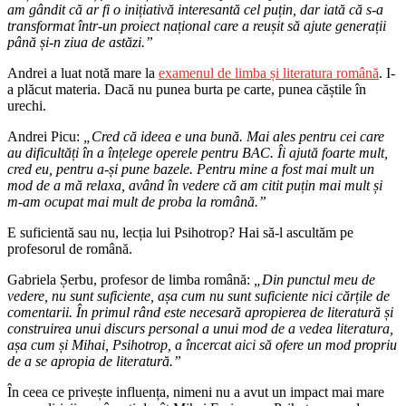
am gândit că ar fi o inițiativă interesantă cel puțin, dar iată că s-a
transformat într-un proiect național care a reușit să ajute generații
până și-n ziua de astăzi.”
Andrei a luat notă mare la
examenul de limba și literatura română
. I-
a plăcut materia. Dacă nu punea burta pe carte, punea căștile în
urechi.
Andrei Picu:
„Cred că ideea e una bună. Mai ales pentru cei care
au dificultăți în a înțelege operele pentru BAC. Îi ajută foarte mult,
cred eu, pentru a-și pune bazele. Pentru mine a fost mai mult un
mod de a mă relaxa, având în vedere că am citit puțin mai mult și
m-am ocupat mai mult de proba la română.”
E suficientă sau nu, lecția lui Psihotrop? Hai să-l ascultăm pe
profesorul de română.
Gabriela Șerbu, profesor de limba română:
„Din punctul meu de
vedere, nu sunt suficiente, așa cum nu sunt suficiente nici cărțile de
comentarii. În primul rând este necesară apropierea de literatură și
construirea unui discurs personal a unui mod de a vedea literatura,
așa cum și Mihai, Psihotrop, a încercat aici să ofere un mod propriu
de a se apropia de literatură.”
În ceea ce privește influența, nimeni nu a avut un impact mai mare