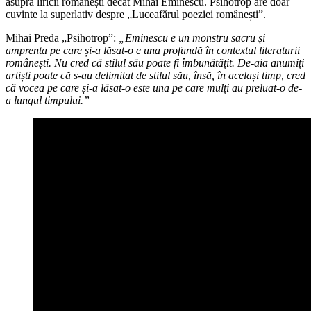
asupra liricii românești decât Mihai Eminescu. Psihotrop are doar
cuvinte la superlativ despre „Luceafărul poeziei românești”.
Mihai Preda „Psihotrop”:
„Eminescu e un monstru sacru și
amprenta pe care și-a lăsat-o e una profundă în contextul literaturii
românești. Nu cred că stilul său poate fi îmbunătățit. De-aia anumiți
artiști poate că s-au delimitat de stilul său, însă, în același timp, cred
că vocea pe care și-a lăsat-o este una pe care mulți au preluat-o de-
a lungul timpului.”