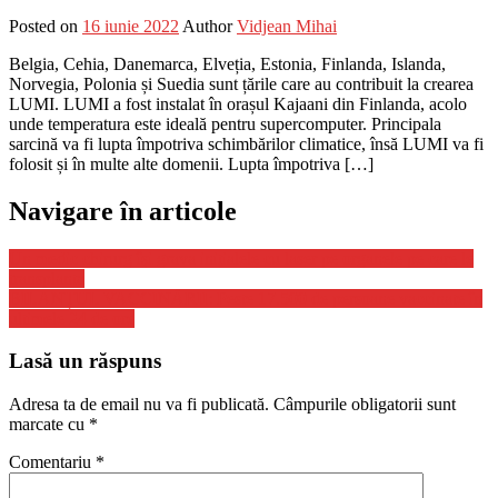
Posted on
16 iunie 2022
Author
Vidjean Mihai
Belgia, Cehia, Danemarca, Elveția, Estonia, Finlanda, Islanda,
Norvegia, Polonia și Suedia sunt țările care au contribuit la crearea
LUMI. LUMI a fost instalat în orașul Kajaani din Finlanda, acolo
unde temperatura este ideală pentru supercomputer. Principala
sarcină va fi lupta împotriva schimbărilor climatice, însă LUMI va fi
folosit și în multe alte domenii. Lupta împotriva […]
Navigare în articole
Un medic chirurg îşi grava iniţialele cu laser pe organele pe care le
transplanta
BILANȚUL VACCINĂRII: Peste 17.500 de persoane vaccinate în
ultimele 24 de ore
Lasă un răspuns
Adresa ta de email nu va fi publicată.
Câmpurile obligatorii sunt
marcate cu
*
Comentariu
*