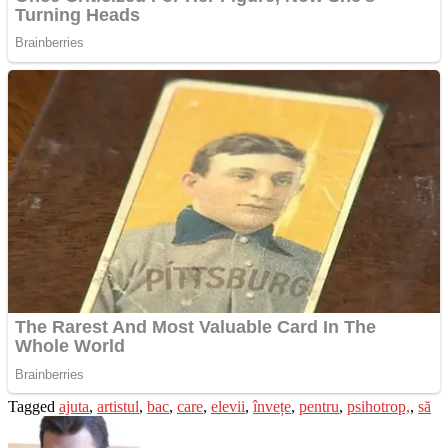
Tagged
ajuta
,
artistul
,
bac
,
care
,
elevii
,
învețe
,
pentru
,
psihotrop,
,
să