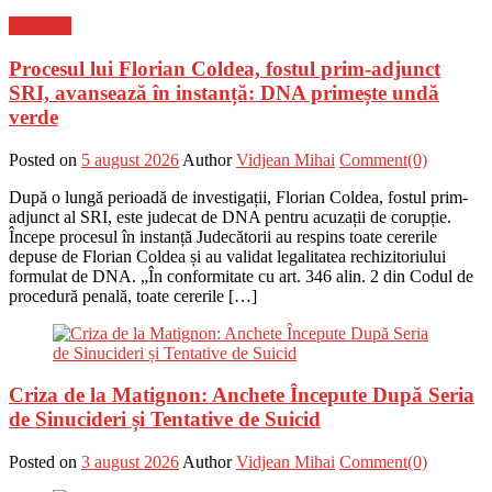
Flux-stiri
Procesul lui Florian Coldea, fostul prim-adjunct
SRI, avansează în instanță: DNA primește undă
verde
Posted on
5 august 2026
Author
Vidjean Mihai
Comment(0)
După o lungă perioadă de investigații, Florian Coldea, fostul prim-
adjunct al SRI, este judecat de DNA pentru acuzații de corupție.
Începe procesul în instanță Judecătorii au respins toate cererile
depuse de Florian Coldea și au validat legalitatea rechizitoriului
formulat de DNA. „În conformitate cu art. 346 alin. 2 din Codul de
procedură penală, toate cererile […]
Criza de la Matignon: Anchete Începute După Seria
de Sinucideri și Tentative de Suicid
Posted on
3 august 2026
Author
Vidjean Mihai
Comment(0)