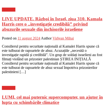
Flux-stiri
LIVE UPDATE. Război în Israel, ziua 310. Kamala
Harris cere o „investigație credibilă” privind
abuzurile sexuale din închisorile israeliene
Posted on
11 august 2024
Author
Vidjean Mihai
Consilierul pentru securitate națională al Kamalei Harris spune că
este tulburat de rapoartele de abuz. Acuzațiile „necesită o
investigație rapidă și credibilă”. Un grup de soldați israelieni au fost
filmați violând un prizonier palestinian ȘTIREA INIȚIALĂ
Consilierul pentru securitate națională al Kamalei Harris spune că
este tulburat de rapoartele de abuz sexual împotriva prizonierilor
palestinieni […]
Flux-stiri
LUMI, cel mai puternic supercomputer, un ajutor în
lupta cu schimbările climatice