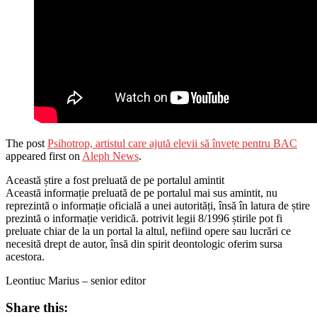
The post
Psihotrop, artistul care ajută elevii să învețe pentru BAC
appeared first on
Aleph News
.
Această știre a fost preluată de pe portalul amintit
Această informație preluată de pe portalul mai sus amintit, nu
reprezintă o informație oficială a unei autorități, însă în latura de știre
prezintă o informație veridică. potrivit legii 8/1996 știrile pot fi
preluate chiar de la un portal la altul, nefiind opere sau lucrări ce
necesită drept de autor, însă din spirit deontologic oferim sursa
acestora.
Leontiuc Marius – senior editor
Share this: