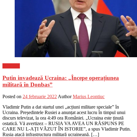
Flux-stiri
Putin invadează Ucraina: „Începe operațiunea
militară în Donbas”
Posted on
24 februarie 2022
Author
Marius Leontiuc
Vladimir Putin a dat startul unei „acțiuni militare speciale” în
Ucraina. Președintele Rusiei a anunțat acest lucru în timpul unui
discurs televizat, la ora 4:49 ora României. „Ucraina este ținută
ostatică. Vă avertizez – RUSIA VA AVEA UN RĂSPUNS PE
CARE NU L-AȚI VĂZUT ÎN ISTORIE”, a spus Vladimir Putin.
Rusia atacă infrastructura militară ucraineană. […]