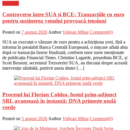
Flux-stiri
Controverse între SUA și BCE: Tranzacțiile cu euro
pentru susținerea yenului provoacă tensiuni
Posted on
7 august 2026
Author
Vidjean Mihai
Comment(0)
SUA au executat o vânzare de euro pentru a achiziționa yeni, fără a
informa în prealabil Banca Centrală Europeană, o mișcare aflată abia
după ce tranzacția fusese finalizată, conform unor surse menționate
de publicația Financial Times. Christine Lagarde, președinta BCE, și
Scott Bessent, secretarul Trezoreriei SUA, au discutat despre această
intervenție sâmbătă, potrivit uneia dintre […]
Procesul lui Florian Coldea, fostul prim-adjunct
SRI, avansează în instanță: DNA primește undă
verde
Posted on
5 august 2026
Author
Vidjean Mihai
Comment(0)