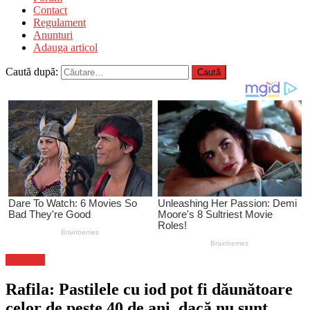
Contact
Regulament
Anunturi
Adauga articol
Caută după:
Flux-stiri
Rafila: Pastilele cu iod pot fi dăunătoare
celor de peste 40 de ani, dacă nu sunt