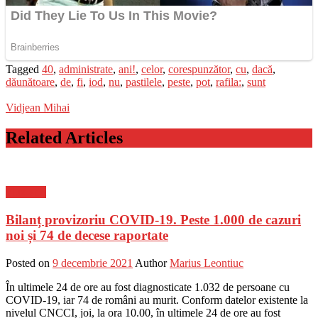
Tagged
40
,
administrate
,
ani!
,
celor
,
corespunzător
,
cu
,
dacă
,
dăunătoare
,
de
,
fi
,
iod
,
nu
,
pastilele
,
peste
,
pot
,
rafila:
,
sunt
Vidjean Mihai
Related Articles
Flux-stiri
Bilanț provizoriu COVID-19. Peste 1.000 de cazuri
noi și 74 de decese raportate
Posted on
9 decembrie 2021
Author
Marius Leontiuc
În ultimele 24 de ore au fost diagnosticate 1.032 de persoane cu
COVID-19, iar 74 de români au murit. Conform datelor existente la
nivelul CNCCI, joi, la ora 10.00, în ultimele 24 de ore au fost