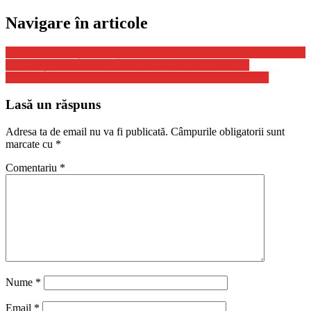
Navigare în articole
Viorica Dăncilă și-a anunțat demisia din PSD: „A venit vremea să ne
unim forțele, pentru ca România să fie un stat respectat”
Erdogan, la începerea negocierilor: „Suntem gata să ajutăm”
Lasă un răspuns
Adresa ta de email nu va fi publicată.
Câmpurile obligatorii sunt
marcate cu
*
Comentariu
*
Nume
*
Email
*