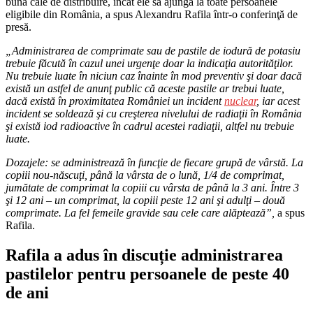
bună cale de distribuire, încât ele să ajungă la toate persoanele
eligibile din România, a spus Alexandru Rafila într-o conferinţă de
presă.
„Administrarea de comprimate sau de pastile de iodură de potasiu
trebuie făcută în cazul unei urgenţe doar la indicaţia autorităţilor.
Nu trebuie luate în niciun caz înainte în mod preventiv şi doar dacă
există un astfel de anunţ public că aceste pastile ar trebui luate,
dacă există în proximitatea României un incident
nuclear
, iar acest
incident se soldează şi cu creşterea nivelului de radiaţii în România
şi există iod radioactive în cadrul acestei radiaţii, altfel nu trebuie
luate.
Dozajele: se administrează în funcţie de fiecare grupă de vârstă. La
copiii nou-născuţi, până la vârsta de o lună, 1/4 de comprimat,
jumătate de comprimat la copiii cu vârsta de până la 3 ani. Între 3
şi 12 ani – un comprimat, la copiii peste 12 ani şi adulţi – două
comprimate. La fel femeile gravide sau cele care alăptează”,
a spus
Rafila.
Rafila a adus în discuție administrarea
pastilelor pentru persoanele de peste 40
de ani