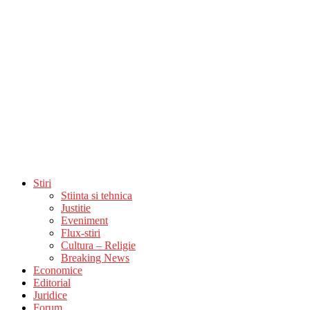
Stiri
Stiinta si tehnica
Justitie
Eveniment
Flux-stiri
Cultura – Religie
Breaking News
Economice
Editorial
Juridice
Forum