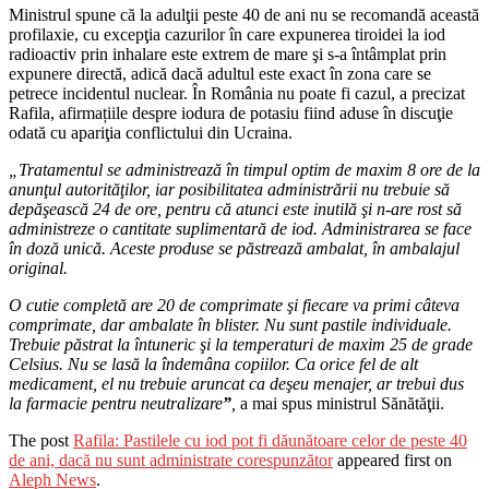
Ministrul spune că la adulţii peste 40 de ani nu se recomandă această
profilaxie, cu excepţia cazurilor în care expunerea tiroidei la iod
radioactiv prin inhalare este extrem de mare şi s-a întâmplat prin
expunere directă, adică dacă adultul este exact în zona care se
petrece incidentul nuclear. În România nu poate fi cazul, a precizat
Rafila, afirmațiile despre iodura de potasiu fiind aduse în discuţie
odată cu apariţia conflictului din Ucraina.
„Tratamentul se administrează în timpul optim de maxim 8 ore de la
anunţul autorităţilor, iar posibilitatea administrării nu trebuie să
depăşească 24 de ore, pentru că atunci este inutilă şi n-are rost să
administreze o cantitate suplimentară de iod. Administrarea se face
în doză unică. Aceste produse se păstrează ambalat, în ambalajul
original.
O cutie completă are 20 de comprimate şi fiecare va primi câteva
comprimate, dar ambalate în blister. Nu sunt pastile individuale.
Trebuie păstrat la întuneric şi la temperaturi de maxim 25 de grade
Celsius. Nu se lasă la îndemâna copiilor. Ca orice fel de alt
medicament, el nu trebuie aruncat ca deşeu menajer, ar trebui dus
la farmacie pentru neutralizare
”
,
a mai spus ministrul Sănătăţii.
The post
Rafila: Pastilele cu iod pot fi dăunătoare celor de peste 40
de ani, dacă nu sunt administrate corespunzător
appeared first on
Aleph News
.