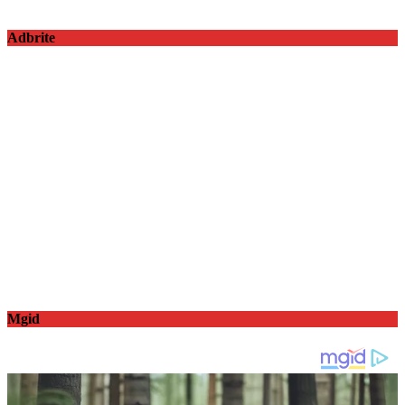
Adbrite
Mgid