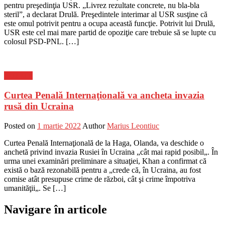
pentru preşedinţia USR. „Livrez rezultate concrete, nu bla-bla
steril”, a declarat Drulă. Preşedintele interimar al USR susţine că
este omul potrivit pentru a ocupa această funcţie. Potrivit lui Drulă,
USR este cel mai mare partid de opoziţie care trebuie să se lupte cu
colosul PSD-PNL. […]
Flux-stiri
Curtea Penală Internaţională va ancheta invazia
rusă din Ucraina
Posted on
1 martie 2022
Author
Marius Leontiuc
Curtea Penală Internaţională de la Haga, Olanda, va deschide o
anchetă privind invazia Rusiei în Ucraina „cât mai rapid posibil„. În
urma unei examinări preliminare a situaţiei, Khan a confirmat că
există o bază rezonabilă pentru a „crede că, în Ucraina, au fost
comise atât presupuse crime de război, cât şi crime împotriva
umanităţii„. Se […]
Navigare în articole