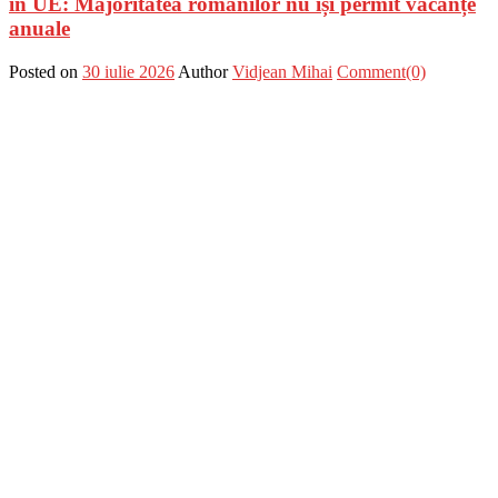
în UE: Majoritatea românilor nu își permit vacanțe
anuale
Posted on
30 iulie 2026
Author
Vidjean Mihai
Comment(0)