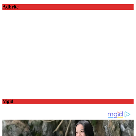
Adbrite
Mgid