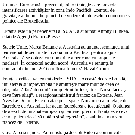
Uniunea Europeană a prezentat, joi, o strategie care prevede
intensificarea activităţilor în zona Indo-Pacifică, „centrul de
gravitaţie al lumii” din punctul de vedere al intereselor economice şi
politice ale Bruxellesului.
„Franţa este un partener vital al SUA”, a subliniat Antony Blinken,
citat de Agenţia France-Presse.
Statele Unite, Marea Britanie şi Australia au anunţat semnarea unui
parteneriat de securitate în zona Indo-Pacifică, pentru a ajuta
Australia să se doteze cu submarine americane cu propulsie
nucleară. În contextul noului acord, Australia va renunţa la
contractul din anul 2016 cu firma franceză Naval Group.
Franţa a criticat vehement decizia SUA. „Această decizie brutală,
unilaterală şi imprevizibilă ne aminteşte foarte mult de ceea ce
obişnuia să facă domnul Trump. Sunt furios şi trist. Nu se face aşa
ceva între aliaţi”, a reacţionat ministrul francez de Externe, Jean-
Yves Le Drian. „Este un atac pe la spate. Noi am creat o relaţie de
încredere cu Australia, iar acum încrederea a fost afectată. Opţiunea
de a exclude un aliat european şi partener precum Franţa este ceva
ce nu putem decât să notăm şi să regretăm”, a subliniat ministrul
francez de Externe.
Casa Albă susţine că Administraţia Joseph Biden a comunicat cu