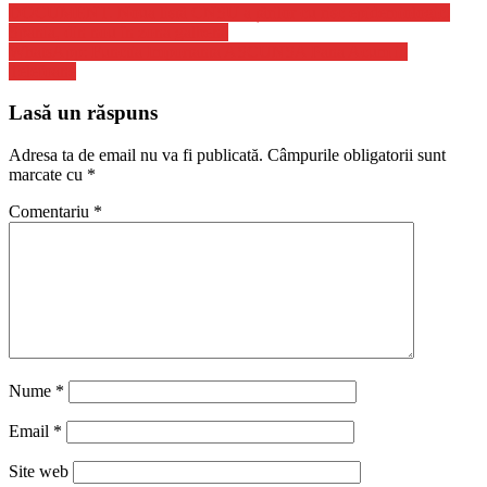
DOCUMENT. Noua listă CNSU a țărilor cu risc epidemiologic.
Spania, din nou în zona galbenă
WhatsApp: Functia Importanta ASCUNSA Pana Acum in
Telefoane
Lasă un răspuns
Adresa ta de email nu va fi publicată.
Câmpurile obligatorii sunt
marcate cu
*
Comentariu
*
Nume
*
Email
*
Site web