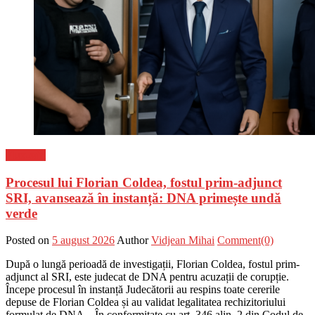
Flux-stiri
Procesul lui Florian Coldea, fostul prim-adjunct
SRI, avansează în instanță: DNA primește undă
verde
Posted on
5 august 2026
Author
Vidjean Mihai
Comment(0)
După o lungă perioadă de investigații, Florian Coldea, fostul prim-
adjunct al SRI, este judecat de DNA pentru acuzații de corupție.
Începe procesul în instanță Judecătorii au respins toate cererile
depuse de Florian Coldea și au validat legalitatea rechizitoriului
formulat de DNA. „În conformitate cu art. 346 alin. 2 din Codul de