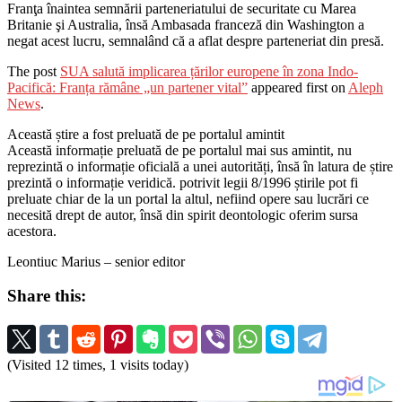
Franţa înaintea semnării parteneriatului de securitate cu Marea
Britanie şi Australia, însă Ambasada franceză din Washington a
negat acest lucru, semnalând că a aflat despre parteneriat din presă.
The post
SUA salută implicarea țărilor europene în zona Indo-
Pacifică: Franța rămâne „un partener vital”
appeared first on
Aleph
News
.
Această știre a fost preluată de pe portalul amintit
Această informație preluată de pe portalul mai sus amintit, nu
reprezintă o informație oficială a unei autorități, însă în latura de știre
prezintă o informație veridică. potrivit legii 8/1996 știrile pot fi
preluate chiar de la un portal la altul, nefiind opere sau lucrări ce
necesită drept de autor, însă din spirit deontologic oferim sursa
acestora.
Leontiuc Marius – senior editor
Share this:
(Visited 12 times, 1 visits today)