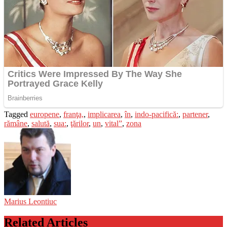
Tagged
europene
,
franţa,
,
implicarea
,
în
,
indo-pacifică:
,
partener
,
rămâne
,
salută
,
sua:
,
ţărilor
,
un
,
vital”
,
zona
Marius Leontiuc
Related Articles