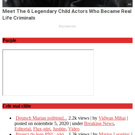
Purple
Cele mai citite
Deutsch Marian polițistul...
2.2k views
|
by
Vidjean Mihai
|
posted on noiembrie 5, 2020
|
under
Breaking News
,
Editorial
,
Flux-stiri
,
Justitie
,
Video
Proiect de lege PNL: pări...
1.3k views
|
by
Marius Leontiuc
|