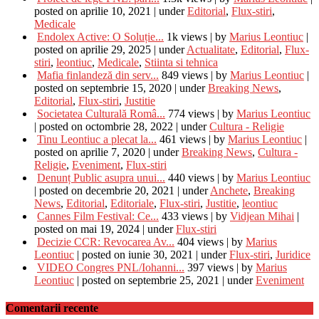
posted on aprilie 10, 2021
|
under
Editorial
,
Flux-stiri
,
Medicale
Endolex Active: O Soluție...
1k views
|
by
Marius Leontiuc
|
posted on aprilie 29, 2025
|
under
Actualitate
,
Editorial
,
Flux-
stiri
,
leontiuc
,
Medicale
,
Stiinta si tehnica
Mafia finlandeză din serv...
849 views
|
by
Marius Leontiuc
|
posted on septembrie 15, 2020
|
under
Breaking News
,
Editorial
,
Flux-stiri
,
Justitie
Societatea Culturală Româ...
774 views
|
by
Marius Leontiuc
|
posted on octombrie 28, 2022
|
under
Cultura - Religie
Tinu Leontiuc a plecat la...
461 views
|
by
Marius Leontiuc
|
posted on aprilie 7, 2020
|
under
Breaking News
,
Cultura -
Religie
,
Eveniment
,
Flux-stiri
Denunț Public asupra unui...
440 views
|
by
Marius Leontiuc
|
posted on decembrie 20, 2021
|
under
Anchete
,
Breaking
News
,
Editorial
,
Editoriale
,
Flux-stiri
,
Justitie
,
leontiuc
Cannes Film Festival: Ce...
433 views
|
by
Vidjean Mihai
|
posted on mai 19, 2024
|
under
Flux-stiri
Decizie CCR: Revocarea Av...
404 views
|
by
Marius
Leontiuc
|
posted on iunie 30, 2021
|
under
Flux-stiri
,
Juridice
VIDEO Congres PNL/Iohanni...
397 views
|
by
Marius
Leontiuc
|
posted on septembrie 25, 2021
|
under
Eveniment
Comentarii recente