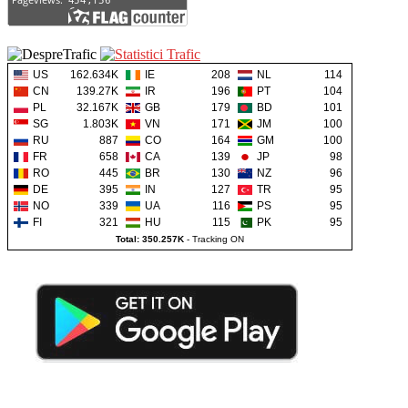
US
162.634K
IE
208
NL
114
CN
139.27K
IR
196
PT
104
PL
32.167K
GB
179
BD
101
SG
1.803K
VN
171
JM
100
RU
887
CO
164
GM
100
FR
658
CA
139
JP
98
RO
445
BR
130
NZ
96
DE
395
IN
127
TR
95
NO
339
UA
116
PS
95
FI
321
HU
115
PK
95
Total: 350.257K
-
Tracking ON