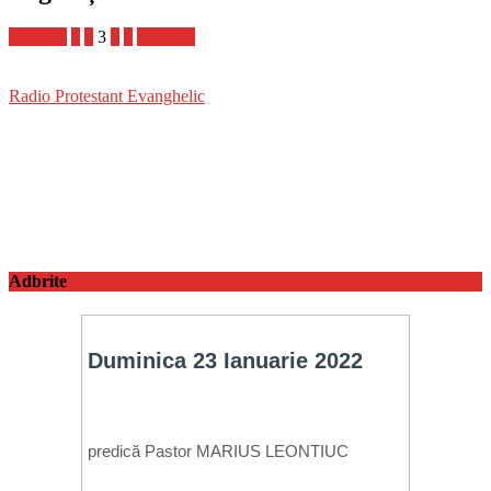
Anterior
1
2
3
4
5
Următor
Radio Protestant Evanghelic
Adbrite