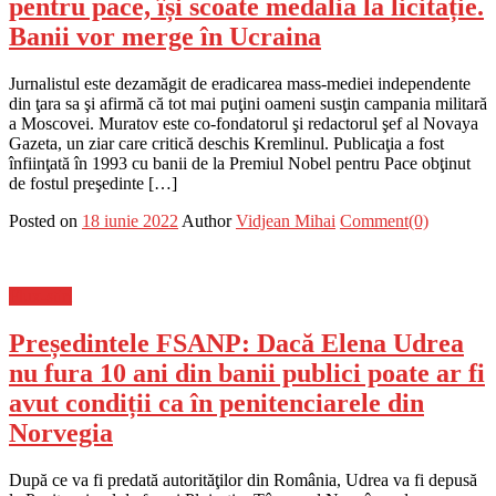
pentru pace, își scoate medalia la licitație.
Banii vor merge în Ucraina
Jurnalistul este dezamăgit de eradicarea mass-mediei independente
din ţara sa şi afirmă că tot mai puţini oameni susţin campania militară
a Moscovei. Muratov este co-fondatorul şi redactorul şef al Novaya
Gazeta, un ziar care critică deschis Kremlinul. Publicaţia a fost
înfiinţată în 1993 cu banii de la Premiul Nobel pentru Pace obţinut
de fostul preşedinte […]
Posted on
18 iunie 2022
Author
Vidjean Mihai
Comment(0)
Flux-stiri
Președintele FSANP: Dacă Elena Udrea
nu fura 10 ani din banii publici poate ar fi
avut condiții ca în penitenciarele din
Norvegia
După ce va fi predată autorităţilor din România, Udrea va fi depusă