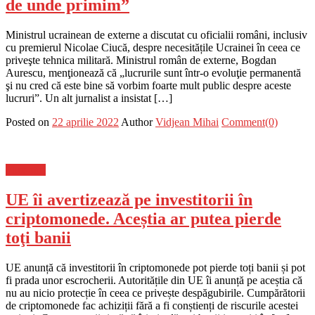
de unde primim”
Ministrul ucrainean de externe a discutat cu oficialii români, inclusiv
cu premierul Nicolae Ciucă, despre necesitățile Ucrainei în ceea ce
priveşte tehnica militară. Ministrul român de externe, Bogdan
Aurescu, menţionează că „lucrurile sunt într-o evoluţie permanentă
şi nu cred că este bine să vorbim foarte mult public despre aceste
lucruri”. Un alt jurnalist a insistat […]
Posted on
22 aprilie 2022
Author
Vidjean Mihai
Comment(0)
Flux-stiri
UE îi avertizează pe investitorii în
criptomonede. Aceștia ar putea pierde
toţi banii
UE anunță că investitorii în criptomonede pot pierde toți banii și pot
fi prada unor escrocherii. Autoritățile din UE îi anunță pe aceștia că
nu au nicio protecție în ceea ce privește despăgubirile. Cumpărătorii
de criptomonede fac achiziții fără a fi conștienți de riscurile acestei