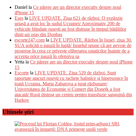
Daniel
la
Ce părere are un director executiv despre noul
iPhone 15
Eses
la
LIVE UPDATE. Ziua 621 de război. O explozie
uriașă a avut loc în sudul Ucrainei/ Aproximativ 200 de
vehicule blindate rusești au fost distruse în timpul bătăliilor
dintr-un oraș din Donbas
escorte247.com
la
LIVE UPDATE. Război în Israel, ziua 30.
SUA solicită o pauză în luptă/ Israelul spune că are nevoie de
progrese în ceea ce privește eliberarea ostaticilor înainte de a
accepta orice pauză în ofensiva sa
Yetta
la
Ce părere are un director executiv despre noul iPhone
15
Escorte
la
LIVE UPDATE. Ziua 529 de război. Sunt
raportate atacuri rusești cu rachete balistice şi hipersonice în
toată Ucraina. Maria Zaharova a jurat răzbunare/
Universitatea de Economie și Comerț din Donețk a fost
atacată/ Ruşii distrug un centru pentru transfuzie sanguină din
Harkov
Ultimele știri