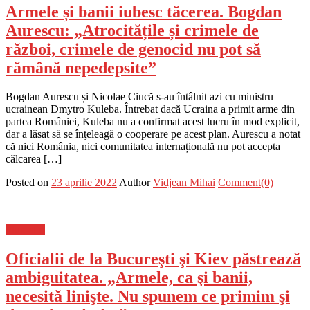
Armele și banii iubesc tăcerea. Bogdan
Aurescu: „Atrocitățile și crimele de
război, crimele de genocid nu pot să
rămână nepedepsite”
Bogdan Aurescu și Nicolae Ciucă s-au întâlnit azi cu ministru
ucrainean Dmytro Kuleba. Întrebat dacă Ucraina a primit arme din
partea României, Kuleba nu a confirmat acest lucru în mod explicit,
dar a lăsat să se înţeleagă o cooperare pe acest plan. Aurescu a notat
că nici România, nici comunitatea internațională nu pot accepta
călcarea […]
Posted on
23 aprilie 2022
Author
Vidjean Mihai
Comment(0)
Flux-stiri
Oficialii de la Bucureşti şi Kiev păstrează
ambiguitatea. „Armele, ca şi banii,
necesită linişte. Nu spunem ce primim şi