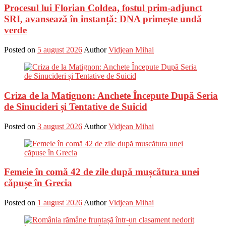
Procesul lui Florian Coldea, fostul prim-adjunct
SRI, avansează în instanță: DNA primește undă
verde
Posted on
5 august 2026
Author
Vidjean Mihai
Criza de la Matignon: Anchete Începute După Seria
de Sinucideri și Tentative de Suicid
Posted on
3 august 2026
Author
Vidjean Mihai
Femeie în comă 42 de zile după mușcătura unei
căpușe în Grecia
Posted on
1 august 2026
Author
Vidjean Mihai