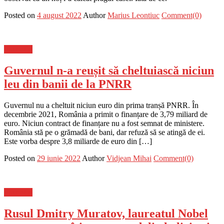
Posted on
4 august 2022
Author
Marius Leontiuc
Comment(0)
Flux-stiri
Guvernul n-a reușit să cheltuiască niciun
leu din banii de la PNRR
Guvernul nu a cheltuit niciun euro din prima tranșă PNRR. În
decembrie 2021, România a primit o finanțare de 3,79 miliard de
euro. Niciun contract de finanțare nu a fost semnat de ministere.
România stă pe o grămadă de bani, dar refuză să se atingă de ei.
Este vorba despre 3,8 miliarde de euro din […]
Posted on
29 iunie 2022
Author
Vidjean Mihai
Comment(0)
Flux-stiri
Rusul Dmitry Muratov, laureatul Nobel