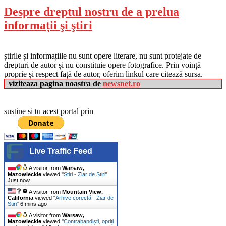
Despre dreptul nostru de a prelua
informații şi ştiri
știrile și informațiile nu sunt opere literare, nu sunt protejate de
drepturi de autor și nu constituie opere fotografice. Prin voință
proprie și respect față de autor, oferim linkul care citează sursa.
viziteaza pagina noastra de
newsnet.ro
sustine si tu acest portal prin
Live Traffic Feed
A visitor from
Warsaw,
Mazowieckie
viewed "
Stiri - Ziar de Stiri
"
Just now
A visitor from
Mountain View,
California
viewed "
Arhive corectă - Ziar de
Stiri
"
6 mins ago
A visitor from
Warsaw,
Mazowieckie
viewed "
Contrabandiști, opriți