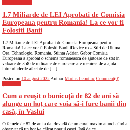
Stiinta si tehnica
1.7 Miliarde de LEI Aprobati de Comisia
Europeana pentru Romania! La ce vor fi
Folositi Banii
1.7 Miliarde de LEI Aprobati de Comisia Europeana pentru
Romania! La ce vor fi Folositi Banii iDevice.ro – Stiri de Ultima
Ora, Tehnologie, Romania, Stiinta Adrian Gabor Comisia
Europeana a aprobat o schema romaneasca de ajutoare de stat in
valoare de 358 de milioane de euro care are menirea de a ajuta
intreprinderile afectate de […]
Posted on
10 august 2022
Author
Marius Leontiuc
Comment(0)
Știri Flash
Cum a reuşit o bunicuţă de 82 de ani să
alunge un hoţ care voia să-i fure banii din
casă, în Vaslui
O femeie de 82 de ani a dat dovadă de un curaj maxim atunci când a
observat că un hoț i-a călcat pragul casei. Iată de ce.