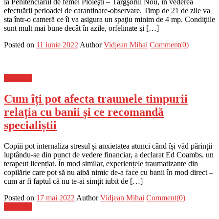
la Penitenciarul de femei Ploieşti – Târgşorul Nou, în vederea
efectuării perioadei de carantinare-observare. Timp de 21 de zile va
sta într-o cameră ce îi va asigura un spaţiu minim de 4 mp. Condiţiile
sunt mult mai bune decât în azile, orfelinate şi […]
Posted on
11 iunie 2022
Author
Vidjean Mihai
Comment(0)
Flux-stiri
Cum îți pot afecta traumele timpurii
relația cu banii și ce recomandă
specialiștii
Copiii pot internaliza stresul și anxietatea atunci când își văd părinții
luptându-se din punct de vedere financiar, a declarat Ed Coambs, un
terapeut licențiat. În mod similar, experiențele traumatizante din
copilărie care pot să nu aibă nimic de-a face cu banii în mod direct –
cum ar fi faptul că nu te-ai simțit iubit de […]
Posted on
17 mai 2022
Author
Vidjean Mihai
Comment(0)
Flux-stiri