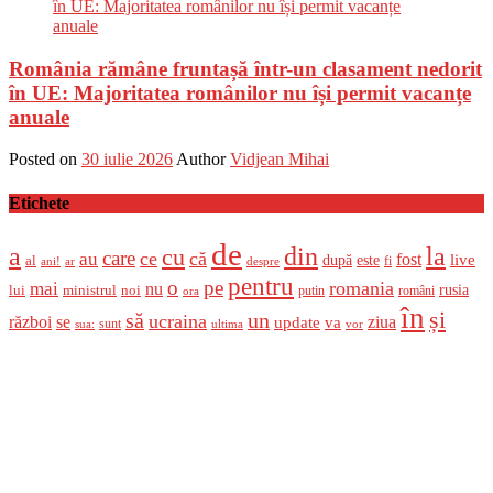
România rămâne fruntașă într-un clasament nedorit
în UE: Majoritatea românilor nu își permit vacanțe
anuale
Posted on
30 iulie 2026
Author
Vidjean Mihai
Etichete
de
a
din
la
cu
care
ce
că
au
fost
live
după
este
al
fi
ani!
ar
despre
pentru
o
pe
romania
mai
nu
ministrul
rusia
lui
noi
români
putin
ora
în
și
un
să
ucraina
război
se
update
ziua
va
sunt
sua:
ultima
vor