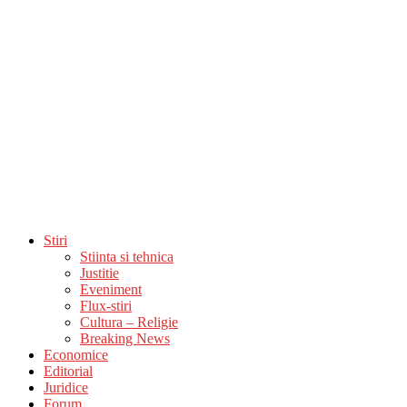
Stiri
Stiinta si tehnica
Justitie
Eveniment
Flux-stiri
Cultura – Religie
Breaking News
Economice
Editorial
Juridice
Forum