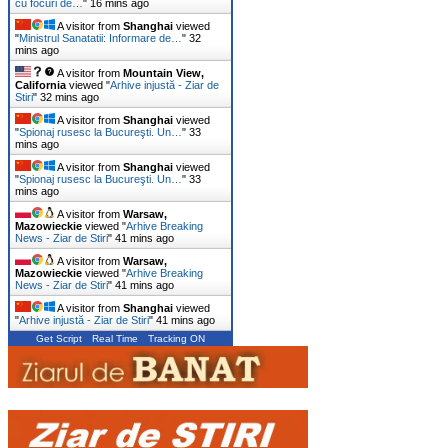
cu focuri de…
"
16 mins ago
A visitor from
Shanghai
viewed
"
Ministrul Sanatatii: Informare de…
"
32
mins ago
A visitor from
Mountain View,
California
viewed "
Arhive injustă - Ziar de
Stiri
"
32 mins ago
A visitor from
Shanghai
viewed
"
Spionaj rusesc la Bucureşti. Un…
"
33
mins ago
A visitor from
Shanghai
viewed
"
Spionaj rusesc la Bucureşti. Un…
"
33
mins ago
A visitor from
Warsaw,
Mazowieckie
viewed "
Arhive Breaking
News - Ziar de Stiri
"
41 mins ago
A visitor from
Warsaw,
Mazowieckie
viewed "
Arhive Breaking
News - Ziar de Stiri
"
41 mins ago
A visitor from
Shanghai
viewed
"
Arhive injustă - Ziar de Stiri
"
41 mins ago
Get Script
Real Time
Tracking ON