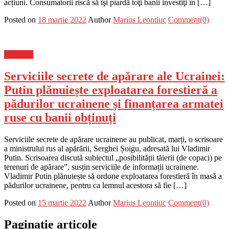
acțiuni. Consumatorii riscă să îşi piardă toţi banii investiţi în […]
Posted on
18 martie 2022
Author
Marius Leontiuc
Comment(0)
Flux-stiri
Serviciile secrete de apărare ale Ucrainei:
Putin plănuiește exploatarea forestieră a
pădurilor ucrainene și finanțarea armatei
ruse cu banii obținuți
Serviciile secrete de apărare ucrainene au publicat, marți, o scrisoare
a ministrului rus al apărării, Serghei Șoigu, adresată lui Vladimir
Putin. Scrisoarea discută subiectul „posibilității tăierii (de copaci) pe
terenuri de apărare”, susțin serviciile de informații ucrainene.
Vladimir Putin plănuiește să ordone exploatarea forestieră în masă a
pădurilor ucrainene, pentru ca lemnul acestora să fie […]
Posted on
15 martie 2022
Author
Marius Leontiuc
Comment(0)
Paginație articole