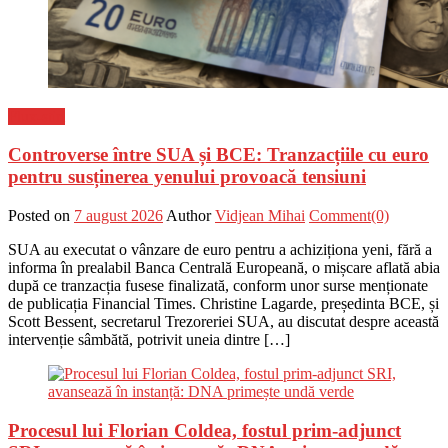
Flux-stiri
Controverse între SUA și BCE: Tranzacțiile cu euro
pentru susținerea yenului provoacă tensiuni
Posted on
7 august 2026
Author
Vidjean Mihai
Comment(0)
SUA au executat o vânzare de euro pentru a achiziționa yeni, fără a
informa în prealabil Banca Centrală Europeană, o mișcare aflată abia
după ce tranzacția fusese finalizată, conform unor surse menționate
de publicația Financial Times. Christine Lagarde, președinta BCE, și
Scott Bessent, secretarul Trezoreriei SUA, au discutat despre această
intervenție sâmbătă, potrivit uneia dintre […]
Procesul lui Florian Coldea, fostul prim-adjunct