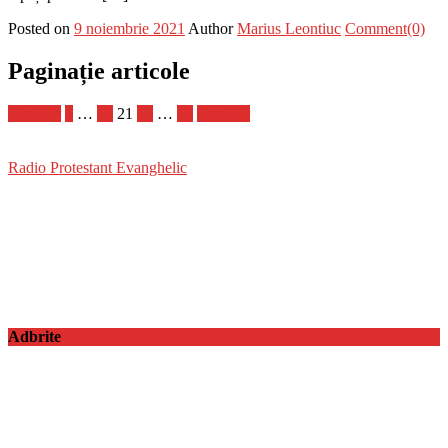
Posted on
9 noiembrie 2021
Author
Marius Leontiuc
Comment(0)
Paginație articole
Anterior
1
…
20
21
22
…
25
Următor
Radio Protestant Evanghelic
Adbrite