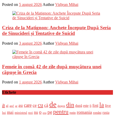
Posted on
5 august 2026
Author
Vidjean Mihai
Criza de la Matignon: Anchete Începute După Seria
de Sinucideri și Tentative de Suicid
Posted on
3 august 2026
Author
Vidjean Mihai
Femeie în comă 42 de zile după mușcătura unei
căpușe în Grecia
Posted on
1 august 2026
Author
Vidjean Mihai
Etichete
de
a
din
la
cu
care
ce
că
au
fost
live
după
este
al
fi
ani!
ar
despre
pentru
o
pe
romania
mai
nu
ministrul
rusia
lui
noi
români
putin
ora