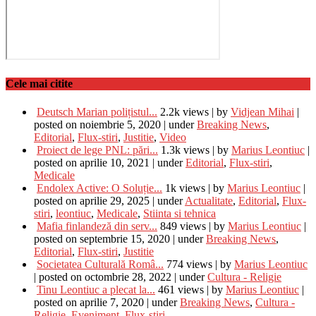
Cele mai citite
Deutsch Marian polițistul...
2.2k views
|
by
Vidjean Mihai
|
posted on noiembrie 5, 2020
|
under
Breaking News
,
Editorial
,
Flux-stiri
,
Justitie
,
Video
Proiect de lege PNL: pări...
1.3k views
|
by
Marius Leontiuc
|
posted on aprilie 10, 2021
|
under
Editorial
,
Flux-stiri
,
Medicale
Endolex Active: O Soluție...
1k views
|
by
Marius Leontiuc
|
posted on aprilie 29, 2025
|
under
Actualitate
,
Editorial
,
Flux-
stiri
,
leontiuc
,
Medicale
,
Stiinta si tehnica
Mafia finlandeză din serv...
849 views
|
by
Marius Leontiuc
|
posted on septembrie 15, 2020
|
under
Breaking News
,
Editorial
,
Flux-stiri
,
Justitie
Societatea Culturală Româ...
774 views
|
by
Marius Leontiuc
|
posted on octombrie 28, 2022
|
under
Cultura - Religie
Tinu Leontiuc a plecat la...
461 views
|
by
Marius Leontiuc
|
posted on aprilie 7, 2020
|
under
Breaking News
,
Cultura -
Religie
,
Eveniment
,
Flux-stiri