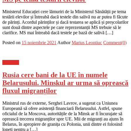
Ministerul Educației cere lămuriri de la Ministerul Sănătății pe tema
testării elevilor și întreabă dacă testele din salivă nu ar putea fi făcute
de părinți. Acordul părinților și dacă testarea se aplică și preșcolarilor
sunt două dintre aspectele pe care reprezentanții MS trebuie să le
clarifice. MS mai întreabă dacă testele pe bază de salivă […]
Posted on
15 noiembrie 2021
Author
Marius Leontiuc
Comment(0)
Flux-stiri
Rusia cere bani de la UE în numele
Belarusului. Minskul ar urma să oprească
fluxul migranților
Ministrul rus de externe, Serghei Lavrov, a sugerat ca Uniunea
Europeană să ofere asistență financiară Belarusului. Astfel, spune
oficialul de la Moscova, autoritățile de la Minsk ar fi încurajate să
oprească trecerea migranților spre UE. Mii de migranți au ajuns în
Belarus, în apropiere de granița cu Polonia, unii dintre ei folosind
lopeți pentru a […]