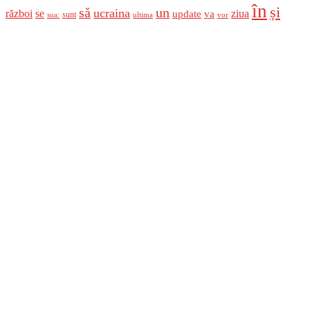
în
și
un
să
ucraina
război
se
update
ziua
va
sunt
sua:
ultima
vor