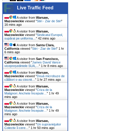
Live Traffic Feed
A visitor from
Warsaw,
Mazowieckie
viewed "
Stiri - Ziar de Stiri
"
16 mins ago
A visitor from
Warsaw,
Mazowieckie
viewed "
Sindicatul Europol,
supărat pe uniforma…
"
42 mins ago
A visitor from
Santa Clara,
California
viewed "
Stiri - Ziar de Stiri
"
1 hr
6 mins ago
A visitor from
San Francisco,
California
viewed "
James David Vance
vicepreședintele SUA,…
"
1 hr 8 mins ago
A visitor from
Warsaw,
Mazowieckie
viewed "
Două microbuze de
călători s-au ciocnit…
"
1 hr 27 mins ago
A visitor from
Warsaw,
Mazowieckie
viewed "
Criza de la
Matignon: Anchete Începute…
"
1 hr 49
mins ago
A visitor from
Warsaw,
Mazowieckie
viewed "
Criza de la
Matignon: Anchete Începute…
"
1 hr 49
mins ago
A visitor from
Warsaw,
Mazowieckie
viewed "
Un supravieţuitor
Colectiv îi cere…
"
1 hr 50 mins ago