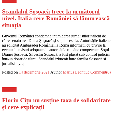
Flux-stiri
Scandalul Șoșoacă trece la următorul
nivel. Italia cere României să lămurească
situația
Guvernul României condamnă intimidarea jurnaliștilor italieni de
către senatoarea Diana Șoșoacă și soțul acesteia. Autoritățile italiene
au solicitat Ambasadei României la Roma informații cu privire la
eventuale măsuri adoptate de autoritățile române competente. Soțul
Dianei Șoșoacă, Silvestru Șoșoacă, a fost plasat sub control judiciar
într-un dosar de ultraj. Scandalul izbucnit între familia Șoșoacă și
jurnalista […]
Posted on
14 decembrie 2021
Author
Marius Leontiuc
Comment(0)
Flux-stiri
Florin Cîțu nu susține taxa de solidaritate
și cere explicații