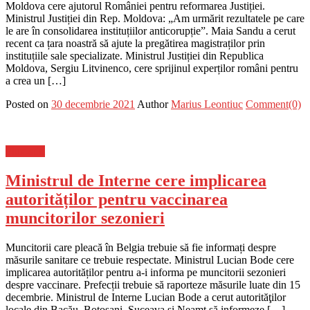
Moldova cere ajutorul României pentru reformarea Justiției.
Ministrul Justiției din Rep. Moldova: „Am urmărit rezultatele pe care
le are în consolidarea instituțiilor anticorupție”. Maia Sandu a cerut
recent ca țara noastră să ajute la pregătirea magistraților prin
instituțiile sale specializate. Ministrul Justiției din Republica
Moldova, Sergiu Litvinenco, cere sprijinul experților români pentru
a crea un […]
Posted on
30 decembrie 2021
Author
Marius Leontiuc
Comment(0)
Flux-stiri
Ministrul de Interne cere implicarea
autorităților pentru vaccinarea
muncitorilor sezonieri
Muncitorii care pleacă în Belgia trebuie să fie informați despre
măsurile sanitare ce trebuie respectate. Ministrul Lucian Bode cere
implicarea autorităților pentru a-i informa pe muncitorii sezonieri
despre vaccinare. Prefecții trebuie să raporteze măsurile luate din 15
decembrie. Ministrul de Interne Lucian Bode a cerut autorităţilor
locale din Bacău, Botoşani, Suceava şi Neamţ să informeze […]