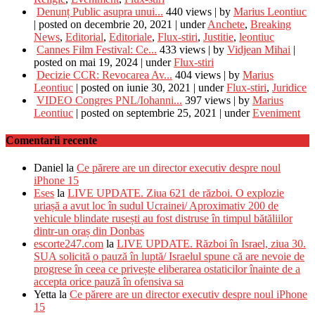
Denunț Public asupra unui...
440 views
|
by
Marius Leontiuc
|
posted on decembrie 20, 2021
|
under
Anchete
,
Breaking
News
,
Editorial
,
Editoriale
,
Flux-stiri
,
Justitie
,
leontiuc
Cannes Film Festival: Ce...
433 views
|
by
Vidjean Mihai
|
posted on mai 19, 2024
|
under
Flux-stiri
Decizie CCR: Revocarea Av...
404 views
|
by
Marius
Leontiuc
|
posted on iunie 30, 2021
|
under
Flux-stiri
,
Juridice
VIDEO Congres PNL/Iohanni...
397 views
|
by
Marius
Leontiuc
|
posted on septembrie 25, 2021
|
under
Eveniment
Comentarii recente
Daniel
la
Ce părere are un director executiv despre noul
iPhone 15
Eses
la
LIVE UPDATE. Ziua 621 de război. O explozie
uriașă a avut loc în sudul Ucrainei/ Aproximativ 200 de
vehicule blindate rusești au fost distruse în timpul bătăliilor
dintr-un oraș din Donbas
escorte247.com
la
LIVE UPDATE. Război în Israel, ziua 30.
SUA solicită o pauză în luptă/ Israelul spune că are nevoie de
progrese în ceea ce privește eliberarea ostaticilor înainte de a
accepta orice pauză în ofensiva sa
Yetta
la
Ce părere are un director executiv despre noul iPhone
15