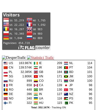
US
163.987K
IE
209
NL
114
CN
139.574K
IR
196
PT
104
PL
32.385K
GB
184
BD
101
SG
1.806K
VN
171
JM
100
RU
899
CO
171
GM
100
FR
658
CA
139
JP
98
RO
448
BR
130
TR
96
DE
396
IN
127
NZ
96
NO
340
UA
116
PS
95
FI
322
HU
115
PK
95
Total: 352.167K
-
Tracking ON