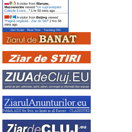
A visitor from
Warsaw,
Mazowieckie
viewed "
Un supravieţuitor
Colectiv îi cere…
"
1 hr 50 mins ago
A visitor from
Beijing
viewed
"
Pagină negăsită - Ziar de Stiri
"
2 hrs 58
mins ago
Get Script
Real Time
Tracking ON