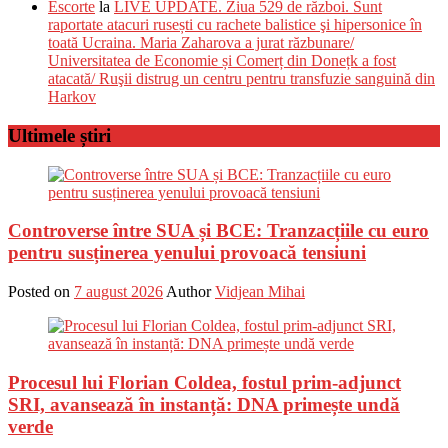
Escorte
la
LIVE UPDATE. Ziua 529 de război. Sunt
raportate atacuri rusești cu rachete balistice şi hipersonice în
toată Ucraina. Maria Zaharova a jurat răzbunare/
Universitatea de Economie și Comerț din Donețk a fost
atacată/ Ruşii distrug un centru pentru transfuzie sanguină din
Harkov
Ultimele știri
Controverse între SUA și BCE: Tranzacțiile cu euro
pentru susținerea yenului provoacă tensiuni
Posted on
7 august 2026
Author
Vidjean Mihai
Procesul lui Florian Coldea, fostul prim-adjunct
SRI, avansează în instanță: DNA primește undă
verde