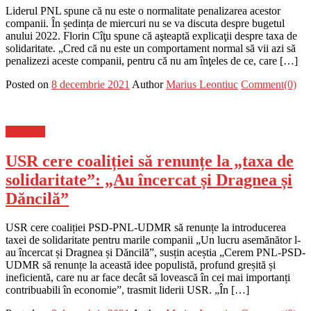
Liderul PNL spune că nu este o normalitate penalizarea acestor
companii. În ședința de miercuri nu se va discuta despre bugetul
anului 2022. Florin Cîţu spune că aşteaptă explicaţii despre taxa de
solidaritate. „Cred că nu este un comportament normal să vii azi să
penalizezi aceste companii, pentru că nu am înţeles de ce, care […]
Posted on
8 decembrie 2021
Author
Marius Leontiuc
Comment(0)
Flux-stiri
USR cere coaliției să renunțe la „taxa de
solidaritate”: „Au încercat și Dragnea și
Dăncilă”
USR cere coaliției PSD-PNL-UDMR să renunțe la introducerea
taxei de solidaritate pentru marile companii „Un lucru asemănător l-
au încercat și Dragnea și Dăncilă”, susțin aceștia „Cerem PNL-PSD-
UDMR să renunțe la această idee populistă, profund greșită și
ineficientă, care nu ar face decât să lovească în cei mai importanți
contribuabili în economie”, trasmit liderii USR. „În […]