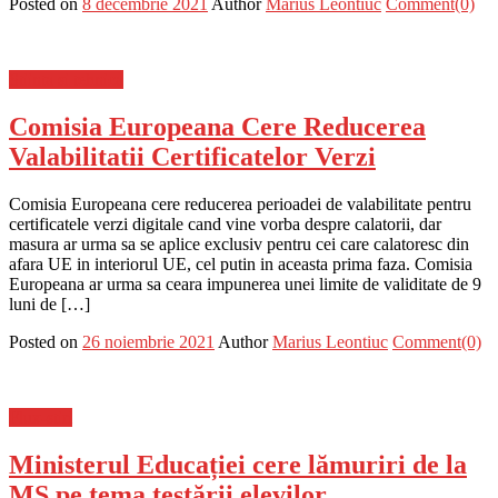
Posted on
8 decembrie 2021
Author
Marius Leontiuc
Comment(0)
Stiinta si tehnica
Comisia Europeana Cere Reducerea
Valabilitatii Certificatelor Verzi
Comisia Europeana cere reducerea perioadei de valabilitate pentru
certificatele verzi digitale cand vine vorba despre calatorii, dar
masura ar urma sa se aplice exclusiv pentru cei care calatoresc din
afara UE in interiorul UE, cel putin in aceasta prima faza. Comisia
Europeana ar urma sa ceara impunerea unei limite de validitate de 9
luni de […]
Posted on
26 noiembrie 2021
Author
Marius Leontiuc
Comment(0)
Flux-stiri
Ministerul Educației cere lămuriri de la
MS pe tema testării elevilor