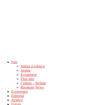
Stiri
Stiinta si tehnica
Justitie
Eveniment
Flux-stiri
Cultura – Religie
Breaking News
Economice
Editorial
Juridice
Forum