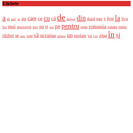
Etichete
de
a
din
la
cu
care
ce
că
au
fost
live
după
este
al
fi
ani!
ar
despre
pentru
o
pe
romania
mai
nu
ministrul
rusia
lui
noi
români
putin
ora
în
și
un
să
ucraina
război
se
update
ziua
va
sunt
sua:
ultima
vor