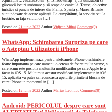
Aplicațiile „JveuxDuSoleil” și „Shadowmap” ajută utilizatorii să
găsească locuri umbroase și să scape de caniculă. Terase, obiective
turistice și puncte de interes din Franța, Spania și Marea Britanie
sunt indexate de aceste aplicații. La cumpărături, la serviciu sau la
brutărie: în fața valului de […]
Posted on
21 iunie 2022
Author
Vidjean Mihai
Comment(0)
Stiinta si tehnica
WhatsApp: Schimbarea Surpriza pe care
o Asteptau Utilizatorii iPhone
WhatsApp implementeaza pentru telefoanele iPhone o schimbare
foarte importanta pe care oamenii o cereau de foarte multa vreme, si
care acum este posibila multumita modificarilor pe care Apple le-a
facut in iOS 15. Multumita acestor modificari implementate in iOS
15, aplicatia va putea sa recunoasca apelurile primite si blocate de
catre iPhone in momentul in […]
Posted on
12 iunie 2022
Author
Marius Leontiuc
Comment(0)
Stiinta si tehnica
Android: PERICOLUL despre care sunt