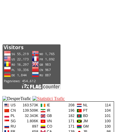
US
163.573K
IE
208
NL
114
CN
139.509K
IR
196
PT
104
PL
32.343K
GB
182
BD
101
SG
1.806K
VN
171
JM
100
RU
897
CO
171
GM
100
FR
658
CA
139
JP
98