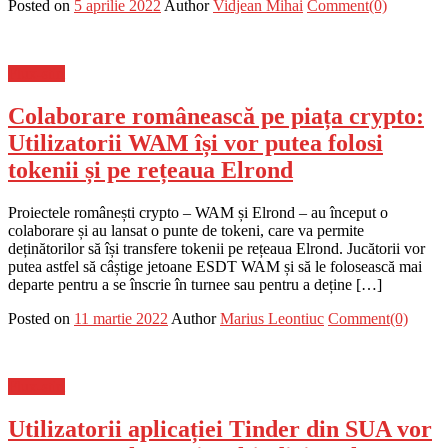
Posted on
5 aprilie 2022
Author
Vidjean Mihai
Comment(0)
Flux-stiri
Colaborare românească pe piața crypto:
Utilizatorii WAM își vor putea folosi
tokenii și pe rețeaua Elrond
Proiectele românești crypto – WAM și Elrond – au început o
colaborare și au lansat o punte de tokeni, care va permite
deținătorilor să își transfere tokenii pe rețeaua Elrond. Jucătorii vor
putea astfel să câștige jetoane ESDT WAM și să le folosească mai
departe pentru a se înscrie în turnee sau pentru a deține […]
Posted on
11 martie 2022
Author
Marius Leontiuc
Comment(0)
Flux-stiri
Utilizatorii aplicației Tinder din SUA vor