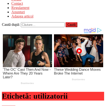
Contact
Regulament
Anunturi
Adauga articol
Caută după:
Etichetă:
utilizatorii