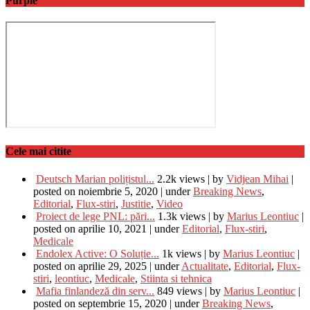
Purple
Cele mai citite
Deutsch Marian polițistul...
2.2k views
|
by
Vidjean Mihai
|
posted on noiembrie 5, 2020
|
under
Breaking News
,
Editorial
,
Flux-stiri
,
Justitie
,
Video
Proiect de lege PNL: pări...
1.3k views
|
by
Marius Leontiuc
|
posted on aprilie 10, 2021
|
under
Editorial
,
Flux-stiri
,
Medicale
Endolex Active: O Soluție...
1k views
|
by
Marius Leontiuc
|
posted on aprilie 29, 2025
|
under
Actualitate
,
Editorial
,
Flux-
stiri
,
leontiuc
,
Medicale
,
Stiinta si tehnica
Mafia finlandeză din serv...
849 views
|
by
Marius Leontiuc
|
posted on septembrie 15, 2020
|
under
Breaking News
,