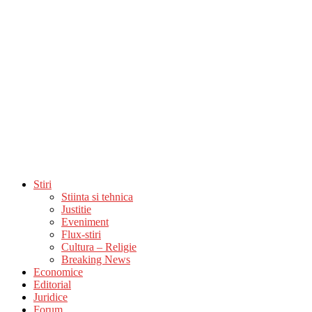
Stiri
Stiinta si tehnica
Justitie
Eveniment
Flux-stiri
Cultura – Religie
Breaking News
Economice
Editorial
Juridice
Forum