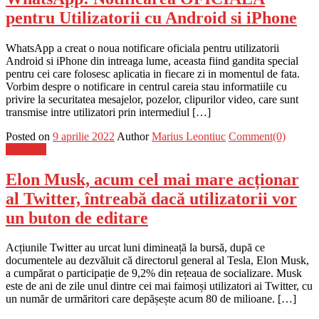
pentru Utilizatorii cu Android si iPhone
WhatsApp a creat o noua notificare oficiala pentru utilizatorii
Android si iPhone din intreaga lume, aceasta fiind gandita special
pentru cei care folosesc aplicatia in fiecare zi in momentul de fata.
Vorbim despre o notificare in centrul careia stau informatiile cu
privire la securitatea mesajelor, pozelor, clipurilor video, care sunt
transmise intre utilizatori prin intermediul […]
Posted on
9 aprilie 2022
Author
Marius Leontiuc
Comment(0)
Flux-stiri
Elon Musk, acum cel mai mare acționar
al Twitter, întreabă dacă utilizatorii vor
un buton de editare
Acțiunile Twitter au urcat luni dimineață la bursă, după ce
documentele au dezvăluit că directorul general al Tesla, Elon Musk,
a cumpărat o participație de 9,2% din rețeaua de socializare. Musk
este de ani de zile unul dintre cei mai faimoși utilizatori ai Twitter, cu
un număr de urmăritori care depășește acum 80 de milioane. […]