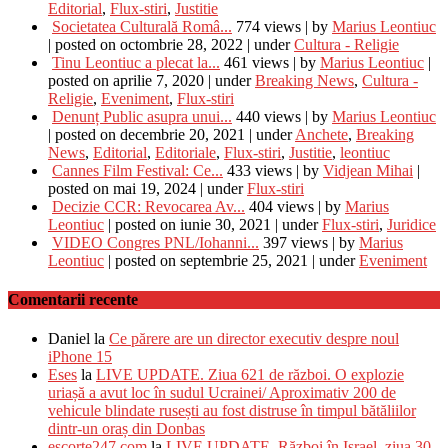
Editorial
,
Flux-stiri
,
Justitie
Societatea Culturală Româ...
774 views
|
by
Marius Leontiuc
|
posted on octombrie 28, 2022
|
under
Cultura - Religie
Tinu Leontiuc a plecat la...
461 views
|
by
Marius Leontiuc
|
posted on aprilie 7, 2020
|
under
Breaking News
,
Cultura -
Religie
,
Eveniment
,
Flux-stiri
Denunț Public asupra unui...
440 views
|
by
Marius Leontiuc
|
posted on decembrie 20, 2021
|
under
Anchete
,
Breaking
News
,
Editorial
,
Editoriale
,
Flux-stiri
,
Justitie
,
leontiuc
Cannes Film Festival: Ce...
433 views
|
by
Vidjean Mihai
|
posted on mai 19, 2024
|
under
Flux-stiri
Decizie CCR: Revocarea Av...
404 views
|
by
Marius
Leontiuc
|
posted on iunie 30, 2021
|
under
Flux-stiri
,
Juridice
VIDEO Congres PNL/Iohanni...
397 views
|
by
Marius
Leontiuc
|
posted on septembrie 25, 2021
|
under
Eveniment
Comentarii recente
Daniel
la
Ce părere are un director executiv despre noul
iPhone 15
Eses
la
LIVE UPDATE. Ziua 621 de război. O explozie
uriașă a avut loc în sudul Ucrainei/ Aproximativ 200 de
vehicule blindate rusești au fost distruse în timpul bătăliilor
dintr-un oraș din Donbas
escorte247.com
la
LIVE UPDATE. Război în Israel, ziua 30.