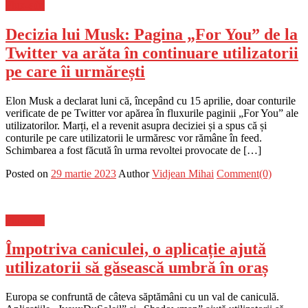
Flux-stiri
Decizia lui Musk: Pagina „For You” de la
Twitter va arăta în continuare utilizatorii
pe care îi urmărești
Elon Musk a declarat luni că, începând cu 15 aprilie, doar conturile
verificate de pe Twitter vor apărea în fluxurile paginii „For You” ale
utilizatorilor. Marți, el a revenit asupra deciziei și a spus că și
conturile pe care utilizatorii le urmăresc vor rămâne în feed.
Schimbarea a fost făcută în urma revoltei provocate de […]
Posted on
29 martie 2023
Author
Vidjean Mihai
Comment(0)
Flux-stiri
Împotriva caniculei, o aplicație ajută
utilizatorii să găsească umbră în oraș
Europa se confruntă de câteva săptămâni cu un val de caniculă.