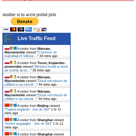
sustine si tu acest portal prin
Live Traffic Feed
A visitor from
Warsaw,
Mazowieckie
viewed "
Cutremur de
suprafață în Vâlcea.…
"
34 mins ago
A visitor from
Torun, Kujawsko-
pomorskie
viewed "
Mireasa furată şi dusă
pe scenă, la un…
"
35 mins ago
A visitor from
Warsaw,
Mazowieckie
viewed "
Două microbuze de
călători s-au ciocnit…
"
44 mins ago
A visitor from
Warsaw,
Mazowieckie
viewed "
Două microbuze de
călători s-au ciocnit…
"
44 mins ago
A visitor from
Beijing
viewed
"
Pagină negăsită - Ziar de Stiri
"
1 hr 11
mins ago
A visitor from
Shanghai
viewed
"
Arhive angajaţilor - Ziar de Stiri
"
1 hr 12
mins ago
A visitor from
Shanghai
viewed