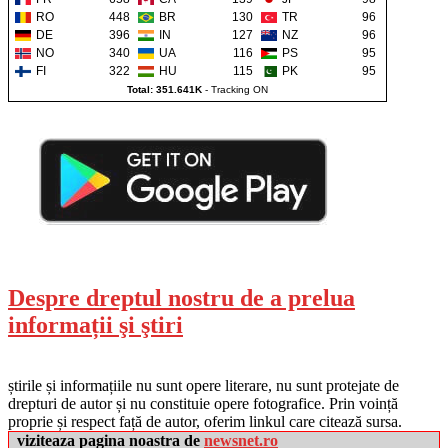
RO
448
BR
130
TR
96
DE
396
IN
127
NZ
96
NO
340
UA
116
PS
95
FI
322
HU
115
PK
95
Total: 351.641K
-
Tracking ON
Despre dreptul nostru de a prelua
informații şi ştiri
știrile și informațiile nu sunt opere literare, nu sunt protejate de
drepturi de autor și nu constituie opere fotografice. Prin voință
proprie și respect față de autor, oferim linkul care citează sursa.
viziteaza pagina noastra de
newsnet.ro