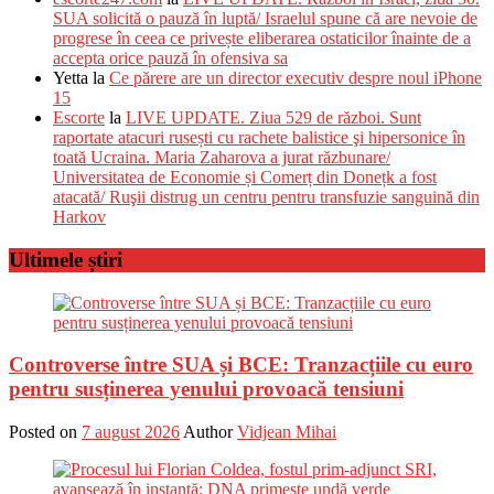
SUA solicită o pauză în luptă/ Israelul spune că are nevoie de
progrese în ceea ce privește eliberarea ostaticilor înainte de a
accepta orice pauză în ofensiva sa
Yetta
la
Ce părere are un director executiv despre noul iPhone
15
Escorte
la
LIVE UPDATE. Ziua 529 de război. Sunt
raportate atacuri rusești cu rachete balistice şi hipersonice în
toată Ucraina. Maria Zaharova a jurat răzbunare/
Universitatea de Economie și Comerț din Donețk a fost
atacată/ Ruşii distrug un centru pentru transfuzie sanguină din
Harkov
Ultimele știri
Controverse între SUA și BCE: Tranzacțiile cu euro
pentru susținerea yenului provoacă tensiuni
Posted on
7 august 2026
Author
Vidjean Mihai