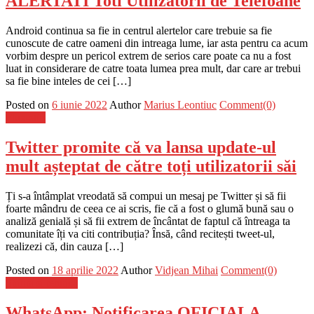
ALERTATI Toti Utilizatorii de Telefoane
Android continua sa fie in centrul alertelor care trebuie sa fie
cunoscute de catre oameni din intreaga lume, iar asta pentru ca acum
vorbim despre un pericol extrem de serios care poate ca nu a fost
luat in considerare de catre toata lumea prea mult, dar care ar trebui
sa fie bine inteles de cei […]
Posted on
6 iunie 2022
Author
Marius Leontiuc
Comment(0)
Flux-stiri
Twitter promite că va lansa update-ul
mult așteptat de către toți utilizatorii săi
Ți s-a întâmplat vreodată să compui un mesaj pe Twitter și să fii
foarte mândru de ceea ce ai scris, fie că a fost o glumă bună sau o
analiză genială și să fii extrem de încântat de faptul că întreaga ta
comunitate îți va citi contribuția? Însă, când recitești tweet-ul,
realizezi că, din cauza […]
Posted on
18 aprilie 2022
Author
Vidjean Mihai
Comment(0)
Stiinta si tehnica
WhatsApp: Notificarea OFICIALA