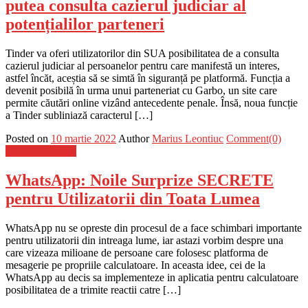
putea consulta cazierul judiciar al
potențialilor parteneri
Tinder va oferi utilizatorilor din SUA posibilitatea de a consulta
cazierul judiciar al persoanelor pentru care manifestă un interes,
astfel încăt, aceștia să se simtă în siguranță pe platformă. Funcția a
devenit posibilă în urma unui parteneriat cu Garbo, un site care
permite căutări online vizând antecedente penale. Însă, noua funcție
a Tinder subliniază caracterul […]
Posted on
10 martie 2022
Author
Marius Leontiuc
Comment(0)
Stiinta si tehnica
WhatsApp: Noile Surprize SECRETE
pentru Utilizatorii din Toata Lumea
WhatsApp nu se opreste din procesul de a face schimbari importante
pentru utilizatorii din intreaga lume, iar astazi vorbim despre una
care vizeaza milioane de persoane care folosesc platforma de
mesagerie pe propriile calculatoare. In aceasta idee, cei de la
WhatsApp au decis sa implementeze in aplicatia pentru calculatoare
posibilitatea de a trimite reactii catre […]