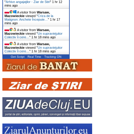
"
Arhive angajaţilor - Ziar de Stiri
"
1 hr 12
mins ago
A visitor from
Warsaw,
Mazowieckie
viewed "
Criza de la
Matignon: Anchete Începute…
"
1 hr 17
mins ago
A visitor from
Warsaw,
Mazowieckie
viewed "
Un supravieţuitor
Colectiv îi cere…
"
1 hr 18 mins ago
A visitor from
Warsaw,
Mazowieckie
viewed "
Un supravieţuitor
Colectiv îi cere…
"
1 hr 18 mins ago
Get Script
Real Time
Tracking ON