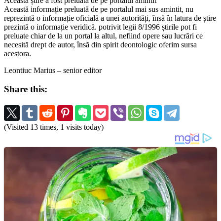
Această știre a fost preluată de pe portalul amintit
Această informație preluată de pe portalul mai sus amintit, nu
reprezintă o informație oficială a unei autorități, însă în latura de știre
prezintă o informație veridică. potrivit legii 8/1996 știrile pot fi
preluate chiar de la un portal la altul, nefiind opere sau lucrări ce
necesită drept de autor, însă din spirit deontologic oferim sursa
acestora.
Leontiuc Marius – senior editor
Share this:
(Visited 13 times, 1 visits today)