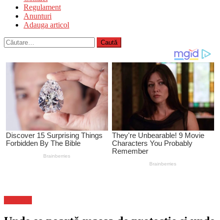
Regulament
Anunturi
Adauga articol
Caută
după:
Flux-stiri