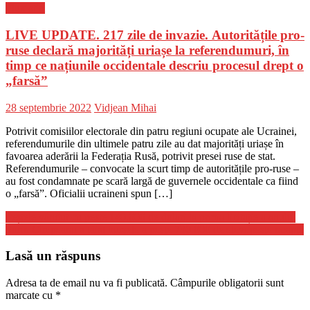
Flux-stiri
LIVE UPDATE. 217 zile de invazie. Autoritățile pro-
ruse declară majorități uriașe la referendumuri, în
timp ce națiunile occidentale descriu procesul drept o
„farsă”
Posted
Author
28 septembrie 2022
Vidjean Mihai
on
Potrivit comisiilor electorale din patru regiuni ocupate ale Ucrainei,
referendumurile din ultimele patru zile au dat majorități uriașe în
favoarea aderării la Federația Rusă, potrivit presei ruse de stat.
Referendumurile – convocate la scurt timp de autoritățile pro-ruse –
au fost condamnate pe scară largă de guvernele occidentale ca fiind
o „farsă”. Oficialii ucraineni spun […]
Navigare
Peștele vândut cu peste 140.000 de dolari la prima licitație a anului
Sorin Cîmpeanu a tăiat bursele a peste 730.000 de elevi peste noapte
în
articole
Lasă un răspuns
Adresa ta de email nu va fi publicată.
Câmpurile obligatorii sunt
marcate cu
*