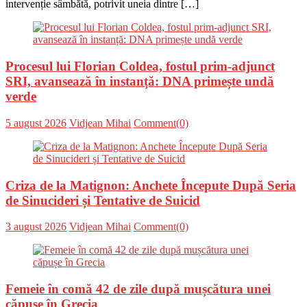
intervenție sâmbătă, potrivit uneia dintre […]
Procesul lui Florian Coldea, fostul prim-adjunct
SRI, avansează în instanță: DNA primește undă
verde
Posted
Author
5 august 2026
Vidjean Mihai
Comment(0)
on
Criza de la Matignon: Anchete Începute După Seria
de Sinucideri și Tentative de Suicid
Posted
Author
3 august 2026
Vidjean Mihai
Comment(0)
on
Femeie în comă 42 de zile după mușcătura unei
căpușe în Grecia