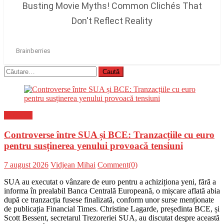
Caută
după:
Flux-stiri
Controverse între SUA și BCE: Tranzacțiile cu euro
pentru susținerea yenului provoacă tensiuni
Posted
Author
7 august 2026
Vidjean Mihai
Comment(0)
on
SUA au executat o vânzare de euro pentru a achiziționa yeni, fără a
informa în prealabil Banca Centrală Europeană, o mișcare aflată abia
după ce tranzacția fusese finalizată, conform unor surse menționate
de publicația Financial Times. Christine Lagarde, președinta BCE, și
Scott Bessent, secretarul Trezoreriei SUA, au discutat despre această