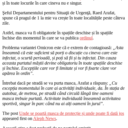
și în toate locurile în care cineva nu e singur.
Şeful Departamentului pentru Situaţii de Urgenţă, Raed Arafat,
spune că pragul de 1 la mie va crește în toate localitățile peste câteva
zile.
Astfel, masca va fi obligatorie în spațiile deschise și în spațiile
închise din momentul în care se va publica
ordinul
.
Problema variantei Omicron este că e extrem de contagioasă:
„Asta
înseamnă că este suficient să porți o discuție cu cineva care este
infectat, o scurtă perioadă, și poți să fii și tu infectat. Din cauza
aceasta purtatul măștii devine obligatoriu în toate spațiile deschise
și închise. Excepțiile care vor fi limitate și vor fi foarte clare vor
apărea în ordin”.
Întrebat dacă pe stradă se va purta masca, Arafat a răspuns:
„Cu
excepția momentului în care ai activități individuale, da. În stația de
autobuz, de metrou, pe stradă când circulă lângă tine oameni
masca trebuie purtată. Activitate individuală înseamnă activitatea
sportivă, singur în parc când nu ai alți oameni în jurul”.
The post
Unde se poartă masca de protecție și unde poate fi dată jos
appeared first on
Aleph News
.