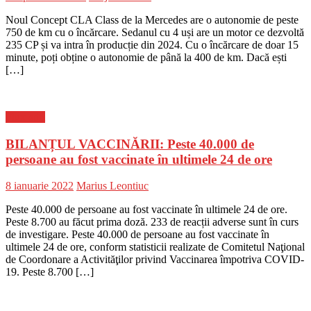
on
Noul Concept CLA Class de la Mercedes are o autonomie de peste
750 de km cu o încărcare. Sedanul cu 4 uși are un motor ce dezvoltă
235 CP și va intra în producție din 2024. Cu o încărcare de doar 15
minute, poți obține o autonomie de până la 400 de km. Dacă ești
[…]
Flux-stiri
BILANȚUL VACCINĂRII: Peste 40.000 de
persoane au fost vaccinate în ultimele 24 de ore
Posted
Author
8 ianuarie 2022
Marius Leontiuc
on
Peste 40.000 de persoane au fost vaccinate în ultimele 24 de ore.
Peste 8.700 au făcut prima doză. 233 de reacții adverse sunt în curs
de investigare. Peste 40.000 de persoane au fost vaccinate în
ultimele 24 de ore, conform statisticii realizate de Comitetul Naţional
de Coordonare a Activităţilor privind Vaccinarea împotriva COVID-
19. Peste 8.700 […]