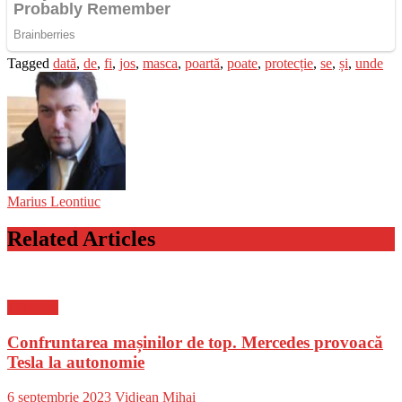
Tagged
dată
,
de
,
fi
,
jos
,
masca
,
poartă
,
poate
,
protecție
,
se
,
și
,
unde
Marius Leontiuc
Related Articles
Flux-stiri
Confruntarea mașinilor de top. Mercedes provoacă
Tesla la autonomie
Posted
Author
6 septembrie 2023
Vidjean Mihai