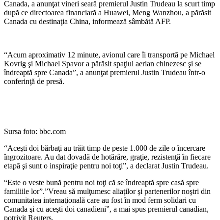
Canada, a anunţat vineri seară premierul Justin Trudeau la scurt timp
după ce directoarea financiară a Huawei, Meng Wanzhou, a părăsit
Canada cu destinaţia China, informează sâmbătă AFP.
“Acum aproximativ 12 minute, avionul care îi transportă pe Michael
Kovrig şi Michael Spavor a părăsit spaţiul aerian chinezesc şi se
îndreaptă spre Canada”, a anunţat premierul Justin Trudeau într-o
conferinţă de presă.
Sursa foto: bbc.com
“Aceşti doi bărbaţi au trăit timp de peste 1.000 de zile o încercare
îngrozitoare. Au dat dovadă de hotărâre, graţie, rezistenţă în fiecare
etapă şi sunt o inspiraţie pentru noi toţi”, a declarat Justin Trudeau.
“Este o veste bună pentru noi toţi că se îndreaptă spre casă spre
familiile lor”.”Vreau să mulţumesc aliaţilor şi partenerilor noştri din
comunitatea internaţională care au fost în mod ferm solidari cu
Canada şi cu aceşti doi canadieni”, a mai spus premierul canadian,
potrivit Reuters.