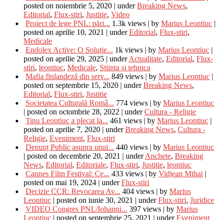
posted on noiembrie 5, 2020
|
under
Breaking News
,
Editorial
,
Flux-stiri
,
Justitie
,
Video
Proiect de lege PNL: pări...
1.3k views
|
by
Marius Leontiuc
|
posted on aprilie 10, 2021
|
under
Editorial
,
Flux-stiri
,
Medicale
Endolex Active: O Soluție...
1k views
|
by
Marius Leontiuc
|
posted on aprilie 29, 2025
|
under
Actualitate
,
Editorial
,
Flux-
stiri
,
leontiuc
,
Medicale
,
Stiinta si tehnica
Mafia finlandeză din serv...
849 views
|
by
Marius Leontiuc
|
posted on septembrie 15, 2020
|
under
Breaking News
,
Editorial
,
Flux-stiri
,
Justitie
Societatea Culturală Româ...
774 views
|
by
Marius Leontiuc
|
posted on octombrie 28, 2022
|
under
Cultura - Religie
Tinu Leontiuc a plecat la...
461 views
|
by
Marius Leontiuc
|
posted on aprilie 7, 2020
|
under
Breaking News
,
Cultura -
Religie
,
Eveniment
,
Flux-stiri
Denunț Public asupra unui...
440 views
|
by
Marius Leontiuc
|
posted on decembrie 20, 2021
|
under
Anchete
,
Breaking
News
,
Editorial
,
Editoriale
,
Flux-stiri
,
Justitie
,
leontiuc
Cannes Film Festival: Ce...
433 views
|
by
Vidjean Mihai
|
posted on mai 19, 2024
|
under
Flux-stiri
Decizie CCR: Revocarea Av...
404 views
|
by
Marius
Leontiuc
|
posted on iunie 30, 2021
|
under
Flux-stiri
,
Juridice
VIDEO Congres PNL/Iohanni...
397 views
|
by
Marius
Leontiuc
|
posted on septembrie 25, 2021
|
under
Eveniment