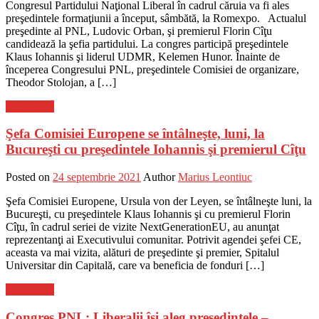
Congresul Partidului Naţional Liberal în cadrul căruia va fi ales
preşedintele formaţiunii a început, sâmbătă, la Romexpo. Actualul
preşedinte al PNL, Ludovic Orban, şi premierul Florin Cîţu
candidează la şefia partidului. La congres participă preşedintele
Klaus Iohannis şi liderul UDMR, Kelemen Hunor. Înainte de
începerea Congresului PNL, preşedintele Comisiei de organizare,
Theodor Stolojan, a […]
Eveniment
Şefa Comisiei Europene se întâlneşte, luni, la
Bucureşti cu preşedintele Iohannis şi premierul Cîţu
Posted on
24 septembrie 2021
Author
Marius Leontiuc
Şefa Comisiei Europene, Ursula von der Leyen, se întâlneşte luni, la
Bucureşti, cu preşedintele Klaus Iohannis şi cu premierul Florin
Cîţu, în cadrul seriei de vizite NextGenerationEU, au anunţat
reprezentanţi ai Executivului comunitar. Potrivit agendei şefei CE,
aceasta va mai vizita, alături de preşedinte şi premier, Spitalul
Universitar din Capitală, care va beneficia de fonduri […]
Eveniment
Congres PNL: Liberalii îşi aleg preşedintele –