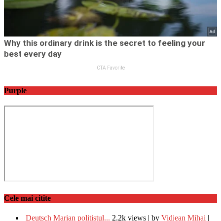
Purple
Cele mai citite
Deutsch Marian polițistul...
2.2k views
|
by
Vidjean Mihai
|