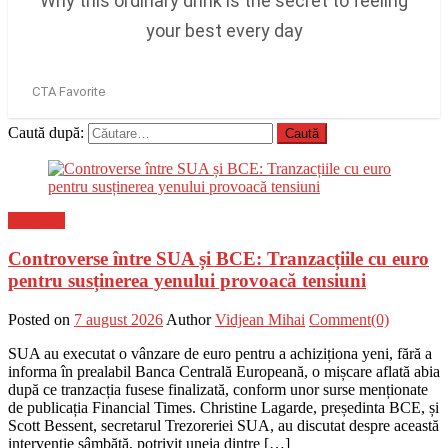
Caută după:
Flux-stiri
Controverse între SUA și BCE: Tranzacțiile cu euro
pentru susținerea yenului provoacă tensiuni
Posted on
7 august 2026
Author
Vidjean Mihai
Comment(0)
SUA au executat o vânzare de euro pentru a achiziționa yeni, fără a
informa în prealabil Banca Centrală Europeană, o mișcare aflată abia
după ce tranzacția fusese finalizată, conform unor surse menționate
de publicația Financial Times. Christine Lagarde, președinta BCE, și
Scott Bessent, secretarul Trezoreriei SUA, au discutat despre această
intervenție sâmbătă, potrivit uneia dintre […]