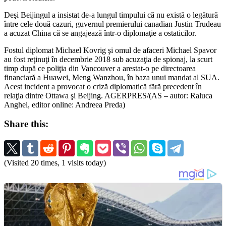
Deşi Beijingul a insistat de-a lungul timpului că nu există o legătură
între cele două cazuri, guvernul premierului canadian Justin Trudeau
a acuzat China că se angajează într-o diplomaţie a ostaticilor.
Fostul diplomat Michael Kovrig şi omul de afaceri Michael Spavor
au fost reţinuţi în decembrie 2018 sub acuzaţia de spionaj, la scurt
timp după ce poliţia din Vancouver a arestat-o pe directoarea
financiară a Huawei, Meng Wanzhou, în baza unui mandat al SUA.
Acest incident a provocat o criză diplomatică fără precedent în
relaţia dintre Ottawa şi Beijing. AGERPRES/(AS – autor: Raluca
Anghel, editor online: Andreea Preda)
Share this:
(Visited 20 times, 1 visits today)