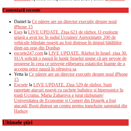
Comentarii recente
Daniel
la
Ce părere are un director executiv despre noul
iPhone 15
Eses
la
LIVE UPDATE. Ziua 621 de război. O explozie
uriașă a avut loc în sudul Ucrainei/ Aproximativ 200 de
vehicule blindate rusești au fost distruse în timpul bătăliilor
dintr-un oraș din Donbas
escorte247.com
la
LIVE UPDATE. Război în Israel, ziua 30.
SUA solicită o pauză în luptă/ Israelul spune că are nevoie de
progrese în ceea ce privește eliberarea ostaticilor înainte de a
accepta orice pauză în ofensiva sa
Yetta
la
Ce părere are un director executiv despre noul iPhone
15
Escorte
la
LIVE UPDATE. Ziua 529 de război. Sunt
raportate atacuri rusești cu rachete balistice şi hipersonice în
toată Ucraina. Maria Zaharova a jurat răzbunare/
Universitatea de Economie și Comerț din Donețk a fost
atacată/ Ruşii distrug un centru pentru transfuzie sanguină din
Harkov
Ultimele știri