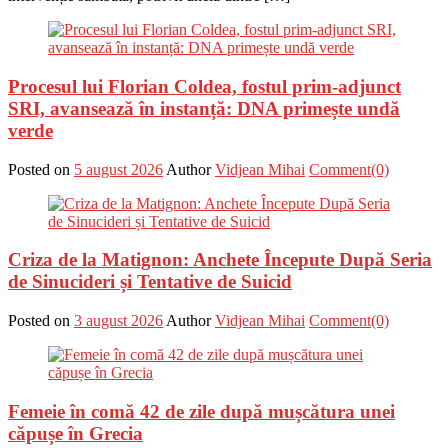
Procesul lui Florian Coldea, fostul prim-adjunct
SRI, avansează în instanță: DNA primește undă
verde
Posted on
5 august 2026
Author
Vidjean Mihai
Comment(0)
Criza de la Matignon: Anchete Începute După Seria
de Sinucideri și Tentative de Suicid
Posted on
3 august 2026
Author
Vidjean Mihai
Comment(0)
Femeie în comă 42 de zile după mușcătura unei
căpușe în Grecia