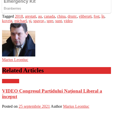
Tagged
2018
,
arestaţi
,
au
,
canada
,
china
,
drum:
,
eliberați
,
fost
,
în
,
kovrig
,
michael
,
și
,
spavor,
,
spre
,
sunt
,
video
Marius Leontiuc
Related Articles
Eveniment
VIDEO Congresul Partidului Naţional Liberal a
început
Posted on
25 septembrie 2021
Author
Marius Leontiuc