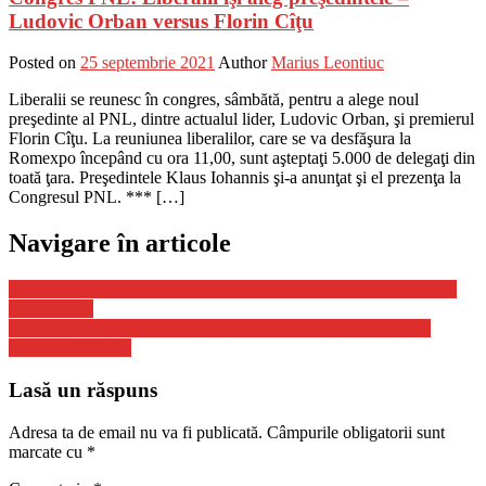
Ludovic Orban versus Florin Cîţu
Posted on
25 septembrie 2021
Author
Marius Leontiuc
Liberalii se reunesc în congres, sâmbătă, pentru a alege noul
preşedinte al PNL, dintre actualul lider, Ludovic Orban, şi premierul
Florin Cîţu. La reuniunea liberalilor, care se va desfăşura la
Romexpo începând cu ora 11,00, sunt aşteptaţi 5.000 de delegaţi din
toată ţara. Preşedintele Klaus Iohannis şi-a anunţat şi el prezenţa la
Congresul PNL. *** […]
Navigare în articole
Guvernul Romaniei: Toate Infectarile noi sunt cu Varianta Delta a
Coronavirus
Congres PNL: Liberalii îşi aleg preşedintele – Ludovic Orban
versus Florin Cîţu
Lasă un răspuns
Adresa ta de email nu va fi publicată.
Câmpurile obligatorii sunt
marcate cu
*